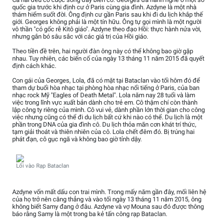
quốc gia trước khi định cư ở Paris cùng gia đình. Azdyne là một nhà
thám hiểm suốt đời. Ông định cư gần Paris sau khi đi du lịch khắp thế
giới. Georges không phải là một tín hữu. Ông tự gọi mình là một người
vô thần "có gốc rễ Kitô giáo". Azdyne theo đạo Hồi: thực hành nửa vời,
nhưng gắn bó sâu sắc với các giá trị của Hồi giáo.
Theo tiền đề trên, hai người đàn ông này có thể không bao giờ gặp
nhau. Tuy nhiên, các biến cố của ngày 13 tháng 11 năm 2015 đã quyết
định cách khác.
Con gái của Georges, Lola, đã có mặt tại Bataclan vào tối hôm đó để
tham dự buổi hòa nhạc tại phòng hòa nhạc nổi tiếng ở Paris, của ban
nhạc rock Mỹ "Eagles of Death Metal". Lola năm nay 28 tuổi và làm
việc trong lĩnh vực xuất bản dành cho trẻ em. Cô thậm chí còn thành
lập công ty riêng của mình. Cô vui vẻ, dành phần lớn thời gian cho công
việc nhưng cũng có thể đi du lịch bất cứ khi nào có thể. Du lịch là một
phần trong DNA của gia đình cô. Du lịch thỏa mãn cơn khát trí thức,
tạm giải thoát và thiên nhiên của cô. Lola chết đêm đó. Bị trúng hai
phát đạn, cô gục ngã và không bao giờ tỉnh dậy.
Lối vào Rạp Bataclan
Azdyne vốn mất dấu con trai mình. Trong mấy năm gần đây, mối liên hệ
của họ trở nên căng thẳng và vào tối ngày 13 tháng 11 năm 2015, ông
không biết Samy đang ở đâu. Azdyne và vợ Mouna sau đó được thông
báo rằng Samy là một trong ba kẻ tấn công rạp Bataclan.