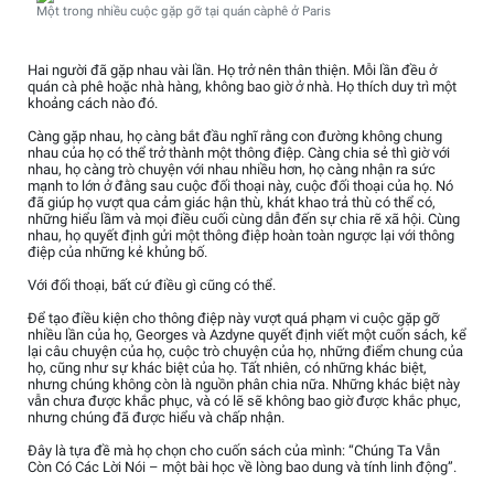
Một trong nhiều cuộc gặp gỡ tại quán càphê ở Paris
Hai người đã gặp nhau vài lần. Họ trở nên thân thiện. Mỗi lần đều ở
quán cà phê hoặc nhà hàng, không bao giờ ở nhà. Họ thích duy trì một
khoảng cách nào đó.
Càng gặp nhau, họ càng bắt đầu nghĩ rằng con đường không chung
nhau của họ có thể trở thành một thông điệp. Càng chia sẻ thì giờ với
nhau, họ càng trò chuyện với nhau nhiều hơn, họ càng nhận ra sức
mạnh to lớn ở đằng sau cuộc đối thoại này, cuộc đối thoại của họ. Nó
đã giúp họ vượt qua cảm giác hận thù, khát khao trả thù có thể có,
những hiểu lầm và mọi điều cuối cùng dẫn đến sự chia rẽ xã hội. Cùng
nhau, họ quyết định gửi một thông điệp hoàn toàn ngược lại với thông
điệp của những kẻ khủng bố.
Với đối thoại, bất cứ điều gì cũng có thể.
Để tạo điều kiện cho thông điệp này vượt quá phạm vi cuộc gặp gỡ
nhiều lần của họ, Georges và Azdyne quyết định viết một cuốn sách, kể
lại câu chuyện của họ, cuộc trò chuyện của họ, những điểm chung của
họ, cũng như sự khác biệt của họ. Tất nhiên, có những khác biệt,
nhưng chúng không còn là nguồn phân chia nữa. Những khác biệt này
vẫn chưa được khắc phục, và có lẽ sẽ không bao giờ được khắc phục,
nhưng chúng đã được hiểu và chấp nhận.
Đây là tựa đề mà họ chọn cho cuốn sách của mình: “Chúng Ta Vẫn
Còn Có Các Lời Nói – một bài học về lòng bao dung và tính linh động”.