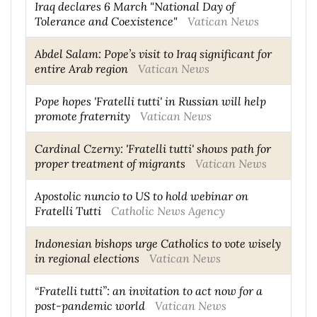
Iraq declares 6 March "National Day of
Tolerance and Coexistence"
Vatican News
Abdel Salam: Pope’s visit to Iraq significant for
entire Arab region
Vatican News
Pope hopes 'Fratelli tutti' in Russian will help
promote fraternity
Vatican News
Cardinal Czerny: 'Fratelli tutti' shows path for
proper treatment of migrants
Vatican News
Apostolic nuncio to US to hold webinar on
Fratelli Tutti
Catholic News Agency
Indonesian bishops urge Catholics to vote wisely
in regional elections
Vatican News
“Fratelli tutti”: an invitation to act now for a
post-pandemic world
Vatican News