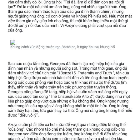
vẫn cảm thấy có lỗi. Ông tự hỏi, "Tôi đã làm gì để dẫn con trai tôi đi
lạc?" Đó là một câu hỏi ám ảnh ông, cùng với nhiều người khác. Ông
tham gia các nhóm thảo luận của các gia đình thánh chiến, những
người giống như ông, có con ở Syria và không hề hiểu nổi. Nếu một mặt
việc tham gia này giúp ích cho ông, thì mặt khác ông thiếu một thứ gì
đó để xử lý nỗi đau của mình. Vì Azdyne cũng phải vượt qua nỗi đau
của ông.
Khung cảnh xúc động trước rạp Bataclan, ít ngày sau vụ khủng bố
Sau các cuộc tấn công, Georges đã thành lập một hiệp hội các gia
đình nạn nhân và những người sống sót. Trong một thời gian, ông đã
đảm nhận vị trí chủ tịch của "13onze15, Fraternity and Truth ", tên của
hiệp hội. Ông được các nhà báo biết đến và tên ông được loan truyền
trong các cuộc phỏng vấn hoặc các vị trí khác nhau có thể được tìm
thấy, nhìn thấy và nghe thấy trên các phương tiện truyền thông.
Georges cũng đang để tang, hiệp hội và cuốn sách mà ông viết ngay
sau các cuộc tấn công "The Unspeakable A to Z", được dùng như một
liệu pháp giúp ông vượt qua những điều không thể. Ông không nương
náu trong lời cầu nguyện vì ông không phải là một tín hữu. Ông không
cảm thấy hận thù, tức giận hay trả thù. Ông nói rằng ông không thể hiểu
được “điều vô lý”.
Azdyne cần phải tiến xa hơn nữa để vượt qua những điều không thể
"của ông". Các nhóm tập chú mà ông tham gia không cung cấp cho
ông trọn vẹn điều ông đang tìm kiếm, ông không thể đi đến tận cùng
của nó, và ông cần được xem những gì đang xảy ra ở phía bên kia.