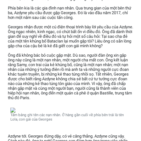
Phía bên kia là các gia đình nạn nhân. Qua trung gian của một bên thứ
ba, Azdyne yêu cầu được gặp Georges. Đó là vào đầu năm 2017, chỉ
hơn một năm sau các cuộc tấn công.
Georges nhận được một cú điện thoại trình bày lời yêu cầu của Azdyne.
Ông ngạc nhiên, kinh ngạc, có chút bất ổn vì điều đó. Ông đã dành thời
gian để suy nghĩ về điều đó và tự hỏi một số câu hỏi: Tại sao cha đẻ
của một tên khủng bố Bataclan lại muốn gặp tôi? Liệu ông có sẵn lòng
gặp cha của cậu bé là kẻ đã giết con gái mình không?
Ông đã không bác bỏ cuộc gặp mặt. Dù sao, người đàn ông xin gặp
ông này cũng là một nạn nhân, một người cha mất con. Ông kết luận
rằng Samy, con trai của kẻ khủng bố, cũng là một nạn nhân; một nạn
nhân của những ý tưởng điên rồ mà anh ta và những người cực đoan
khác tuyên truyền, bị những kẻ thao túng nhồi sọ. Tất nhiên, Georges
được cho biết rằng Azdyne không chia sẻ bất cứ tư tưởng cực đoan
nào của những kẻ thao túng tôn giáo của mình. Vì vậy, ông đã chấp
nhận gặp mặt và cùng một người bạn, người cũng là thành viên của
hiệp hội nạn nhân, ông đến một quán cà phê ở quận Bastille, trung tâm
thủ đô Paris.
Tấm bảng ghi tên các nạn nhân. Ở hàng gần cuối về phía bên trái là tên
Lola, con gái của Georges
Azdyne tới. Georges đứng dậy, có vẻ căng thẳng. Azdyne cũng vậy.
Cách nào đó, ông ta nghĩ Georges can đảm hơn ông trong việc chấp