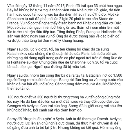
Vào tối ngày 13 tháng 11 năm 2015, Paris đã trải qua 33 phút hỏa ngục.
Bảy kẻ khủng bố tự xưng là thành viên của Nhà nước Hồi giáo, đã tiến
hành các cuộc tấn công vào ba địa điểm khác nhau ở thủ đô. Một kẻ
đánh bom tự sát đã phát nổ lúc 21giờ 20 phút trước sân Stade de
France. Vụ nổ có thể nghe thấy ở sân banh nơi Pháp đang đấu với Đức.
Một số cầu thủ ngạc nhiên bởi tiếng ồn ào, thậm chí còn nhìn lên một
lúc trước khi trận đấu tiếp tục. Tổng thống Pháp, François Hollande, rời
sân vận động ngay sau vụ nổ. Ông đã được thông báo về các biến cố
và được tháp tùng tới đơn vị xử lý khủng hoảng.
Ngay sau đó, lúc 9 giờ 25 tối, ba tên khủng bố khác đã xả súng
Kalashnikov của chúng ở một quận khác của Paris, bắn bừa bãi vào
những người đang ngồi trong quán cà phê ngoài trời trên đường Rue de
la Fontaine-au-Roy. Chúng đến Rue de Charonne lúc 9.36 tối và cuộc
tàn sát tiếp tục. Người qua đường đã bị mắc kẹt.
Ngay sau đó, nhóm tấn công thứ ba đã ra tay tại Bataclan, nơi có 1,500
người đang xem buổi hòa nhạc. Ba người đàn ông có vũ trang bước vào
khán đài và bắt đầu nổ súng. Cảnh tượng đẫm máu và đau khổ không
thể nào tả nổi.
130 người chết và 350 người bị thương trong ba vụ tấn công cùng một
lúc này. Họ đã làm đảo lộn cả một đất nước và thay đổi cuộc đời của
Georges và Azdyne. Con trai của ông, Samy, đã bị giết cùng với sáu tên
khủng bố khác, bởi cảnh sát vào đêm hôm đó.
Samy đã "được huấn luyện" ở Syria. Anh ta đã tham gia Daesh. Azdyne,
người cực lực lên án chủ nghĩa cực đoan, đã thực hiện chuyến đi để
cố gắng đưa anh ta trở lại lý trí. Nhưng không có kết quả. Hôm nay ông