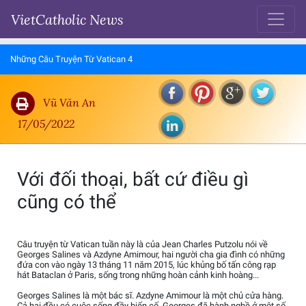
VietCatholic News
Những Câu Truyện Từ Vatican 4
Vũ Văn An
17/05/2022
Với đối thoại, bất cứ điều gì
cũng có thể
Câu truyện từ Vatican tuần này là của Jean Charles Putzolu nói về
Georges Salines và Azdyne Amimour, hai người cha gia đình có những
đứa con vào ngày 13 tháng 11 năm 2015, lúc khủng bố tấn công rạp
hát Bataclan ở Paris, sống trong những hoàn cảnh kinh hoàng...
Georges Salines là một bác sĩ. Azdyne Amimour là một chủ cửa hàng.
Cả hai đều có cuộc sống đầy biến cố. Georges đã hành nghề ở một số