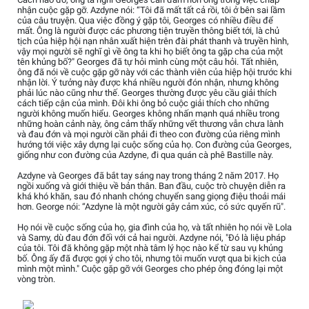
nhận cuộc gặp gỡ. Azdyne nói: “Tôi đã mất tất cả rồi, tôi ở bên sai lầm
của câu truyện. Qua việc đồng ý gặp tôi, Georges có nhiều điều để
mất. Ông là người được các phương tiện truyền thông biết tới, là chủ
tịch của hiệp hội nạn nhân xuất hiện trên đài phát thanh và truyền hình,
vậy mọi người sẽ nghĩ gì về ông ta khi họ biết ông ta gặp cha của một
tên khủng bố?" Georges đã tự hỏi mình cùng một câu hỏi. Tất nhiên,
ông đã nói về cuộc gặp gỡ này với các thành viên của hiệp hội trước khi
nhận lời. Ý tưởng này được khá nhiều người đón nhận, nhưng không
phải lúc nào cũng như thế. Georges thường được yêu cầu giải thích
cách tiếp cận của mình. Đôi khi ông bỏ cuộc giải thích cho những
người không muốn hiểu. Georges không nhấn mạnh quá nhiều trong
những hoàn cảnh này, ông cảm thấy những vết thương vẫn chưa lành
và đau đớn và mọi người cần phải đi theo con đường của riêng mình
hướng tới việc xây dựng lại cuộc sống của họ. Con đường của Georges,
giống như con đường của Azdyne, đi qua quán cà phê Bastille này.
Azdyne và Georges đã bắt tay sáng nay trong tháng 2 năm 2017. Họ
ngồi xuống và giới thiệu về bản thân. Ban đầu, cuộc trò chuyện diễn ra
khá khó khăn, sau đó nhanh chóng chuyển sang giọng điệu thoải mái
hơn. George nói: “Azdyne là một người gây cảm xúc, có sức quyến rũ".
Họ nói về cuộc sống của họ, gia đình của họ, và tất nhiên họ nói về Lola
và Samy, dù đau đớn đối với cả hai người. Azdyne nói, "Đó là liệu pháp
của tôi. Tôi đã không gặp một nhà tâm lý học nào kể từ sau vụ khủng
bố. Ông ấy đã được gợi ý cho tôi, nhưng tôi muốn vượt qua bi kịch của
mình một mình." Cuộc gặp gỡ với Georges cho phép ông đóng lại một
vòng tròn.