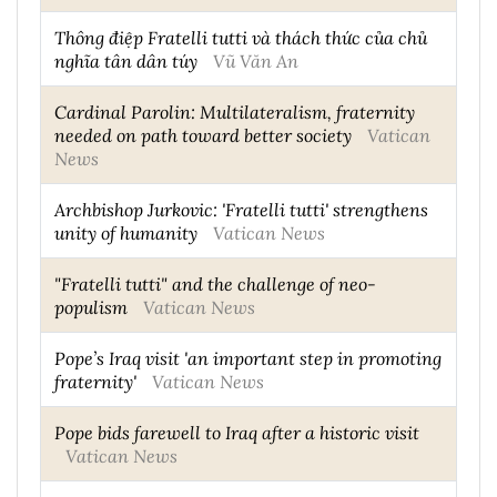
Thông điệp Fratelli tutti và thách thức của chủ
nghĩa tân dân túy
Vũ Văn An
Cardinal Parolin: Multilateralism, fraternity
needed on path toward better society
Vatican
News
Archbishop Jurkovic: 'Fratelli tutti' strengthens
unity of humanity
Vatican News
"Fratelli tutti" and the challenge of neo-
populism
Vatican News
Pope’s Iraq visit 'an important step in promoting
fraternity'
Vatican News
Pope bids farewell to Iraq after a historic visit
Vatican News