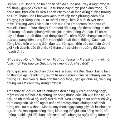
Đối với Đức Hồng Y, có ba từ căn bản để cùng nhau xây dựng tương lai:
đối thoại, gặp gỡ và chia sẻ. Ba từ khóa này được phản ánh trong Tổ
chức mới, khởi đầu từ Đền Thánh Phêro để đi theo đúng đường hướng
do Đức Thánh Cha Phanxicô vạch ra và rập theo phương cách của
Thượng Hội Đồng. Sau khi ra mắt ý tưởng - bên lề buổi thuyết trình
trước Thượng viện Ý về cuốn sách của Cha Francesco Occhetta và
Mariella Enoc – Đức Hồng Y Gambetti đã cung cấp thêm thông tin chi
tiết trong một cuộc phỏng vấn với giới truyền thông Vatican. Tổ chức
này sẽ thực sự bắt đầu hoạt động vào đầu năm 2022, chẳng hạn thông
qua các sáng kiến trong lĩnh vực nghệ thuật thánh thiêng. Các hoạt
động khác trên phương diện đào tạo, liên quan đến các cá nhân từ thế
giới kinh doanh, các tổ chức và thậm chí cả chính trị, cũng đã được
hoạch định.
-Thưa Đức Hồng Y, Ngài ví von Tổ chức Vatican « Fratelli tutti » với một
"giấc mơ." Vậy bao giờ Giấc mơ này mới được chào đời?
Vâng giấc mơ này đã chào đời ở Assisi trước khi Đức Giáo Hoàng ban
bố thông điệp Fratelli tutti; ra đời từ mong muốn nắm bắt những vấn đề,
những câu hỏi hiện tại trên tinh thần đối thoại, gặp gỡ, chia sẻ, để cùng
chung vai sát cánh xây dựng tương lai.
Trên thực tế, đôi khi tất cả chúng ta đều có nguy cơ bị choáng ngợp,
thậm chí có thể nói là bị những làn sóng thuộc các lĩnh vực kinh tế, khí
hậu, chính trị và xã hội cuốn trôi đi mất. Nếu không có sự phát triển về ý
thức công dân, về chủ nghĩa nhân văn vững chắc, chúng ta sẽ phải
hứng chịu sự suy thoái. Một sự suy thoái ngày càng gây bất lợi cho con
người: nếu mọi người sống đóng kín trong thế giới của riêng mình, nếu
chúng ta chỉ nghĩ đến bản thân mình, nếu chúng ta ngày càng trăm bè