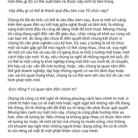
một điều gì đó có thể xuất hiện và được nẩy sinh từ bên trong.
-Vậy điều gì có thể là thành quả đầu tiên của Tổ chức này?
Chúng tôi đã dự tính, có thể là vào đầu năm sau, đưa ra một số sáng
kiến liên quan đến sự kết hợp giữa nghệ thuật và tâm linh, là những
sáng kiến khởi đầu và cũng dễ dàng nhất để kích hoạt. Nhưng chúng
tôi cũng đang nghĩ đến vấn đề giáo dục, chắc cũng sẽ khởi sự cùng với
các bạn trẻ, dù rằng vẫn chưa đi đến quyết định chung kết được vì
chúng tôi cần phải nghiên cứu kỹ hơn. Dù sao, ý tưởng là sẽ tổ chức
một vài tuần gặp gỡ để mọi người có thể cùng nhau, chia sẻ, suy nghĩ
về một số câu hỏi và sau đó cố gắng đưa ra một ý tưởng mới hoặc một
cách tiếp cận mới. Ví dụ, nếu chúng ta nghĩ về những người trẻ tuổi, đó
có thể là một công ty khởi nghiệp trong một lĩnh vực kinh tế, di chuyển,
khí hậu và các vấn đề môi trường. Hoặc, nếu chúng ta quan tâm đến
thế giới doanh nghiệp, tập hợp những người có vai trò lãnh đạo hoặc
các vai trò quan trọng khác, chúng ta có thể xem xét câu hỏi về các mô
hình phát triển mới.
-Đức Hồng Y có quan tâm đến chính trị?
Chúng tôi cũng có thể nghĩ về những phương cách làm chính trị mới, vì
chính trị hiện nay có vẻ mệt mỏi hoặc ngột ngạt bởi những vấn đề đang
tồn đọng, đó là những vấn đề thật sự rõ ràng cần phải được giải quyết.
Nhưng bên cạnh sự mệt mỏi này, chúng ta cũng phải hướng nhìn xa
hơn, nhìn về tương lai. Nếu chúng ta không giúp nhau có được tầm nhìn
về tương lai, hoặc về một xã hội mà chúng ta muốn sống, chứ không
chỉ khoanh tay ngồi nhìn những người khác đang sống, thì có lẽ chính
trị nói riêng sẽ mất đi một phần thiên chức của mình.