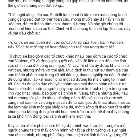
bẩy mối, nếu chúng ta ngày càng thu góp nhiều lợi ích cá nhân hơn, thì
thế giới sẽ chẳng còn đất sống...
Thiết nghĩ rằng, tiếp sau Fratelli tutti, phải là tầm nhìn mà chúng ta cố
công gắng sức đạt tới trên toàn cầu, mong muốn này đã nẩy sinh từ
ước mơ, để trở thành tầm nhìn, thành lý tưởng. Và bây giờ chúng tôi
muốn thể hiện cách cụ thể. Chính vì thế, chúng tôi thiết lập Tổ chức này
và bắt đầu khởi sự.
-Tổ chức sẽ liên quan đến các cơ cấu khác của Tòa Thánh Vatican.
Vậy Tổ chức mới này sẽ hoạt động như thế nào trong thực tế?
Tổ chức sẽ bao gồm các tổ chức khác nhau, bao gồm cả các tổ chức
của Vatican, đã và đang giải quyết các vấn đề liên quan đến các lĩnh
vực chính của đời sống con người. Vì vậy, Tổ chức ấy được khai sinh ở
Vatican, nhưng mở ra với thế giới. Mục đích là thu hút sự tham gia của
các thành phần khác trong xã hội dân sự, doanh nghiệp và các tổ chức
để cùng nhau lập kế hoạch cho một số đường lối mà chúng tôi nhắm
tới. Các dự án giáo dục chủ yếu nhằm vào mọi thành phần dân sự: từ
thanh niên đến những người ngày nay có vai trò trách nhiệm trong các
lĩnh vực khác nhau, bao gồm cả chính trị. Vâng, tất cả những điều này,
bởi vì chúng tôi xác tín rằng chỉ bằng cách đến với nhau và xem xét
cùng một câu hỏi và cùng một vấn đề từ các góc độ khác nhau, mới có
thể làm nẩy sinh một giải pháp khả thi, một hướng đi theo một tầm nhìn
chung chứ không đơn giản chỉ hùa theo trào lưu có thể đưa đẩy chúng
ta xa khỏi tình đồng loại và tình anh em một nhà.
Đây là tâm điểm phải nhắm tới: tự đặt mình vào thực tế, trong đó mỗi
người chúng ta tìm thấy chính mình với tất cả chân tướng và suy nghĩ
của chính mình, nhưng phải được thực hiện với tinh thần xây dựng để