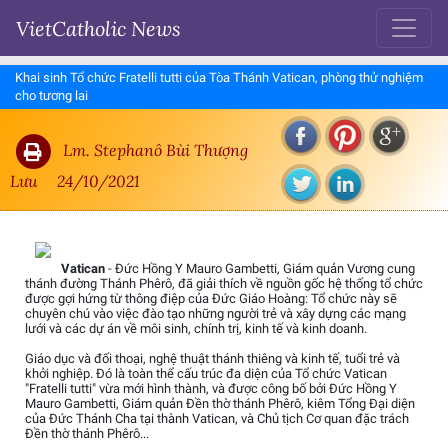
VietCatholic News
Khai sinh Tổ chức Fratelli tutti của Tòa Thánh Vatican, phòng thử nghiệm
cho tương lai
Lm. Stephanô Bùi Thượng
Lưu
24/10/2021
Vatican
- Đức Hồng Y Mauro Gambetti, Giám quản Vương cung
thánh đường Thánh Phêrô, đã giải thích về nguồn gốc hệ thống tổ chức
được gợi hứng từ thông điệp của Đức Giáo Hoàng: Tổ chức này sẽ
chuyên chú vào việc đào tạo những người trẻ và xây dựng các mạng
lưới và các dự án về môi sinh, chính trị, kinh tế và kinh doanh.
Giáo dục và đối thoại, nghệ thuật thánh thiêng và kinh tế, tuổi trẻ và
khởi nghiệp. Đó là toàn thể cấu trúc đa diện của Tổ chức Vatican
"Fratelli tutti" vừa mới hình thành, và được công bố bởi Đức Hồng Y
Mauro Gambetti, Giám quản Đền thờ thánh Phêrô, kiêm Tổng Đại diện
của Đức Thánh Cha tại thành Vatican, và Chủ tịch Cơ quan đặc trách
Đền thờ thánh Phêrô...