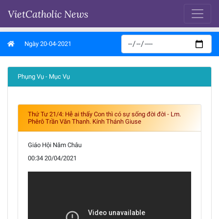
VietCatholic News
Ngày 20-04-2021
Phụng Vụ - Mục Vụ
Thứ Tư 21/4: Hễ ai thấy Con thì có sự sống đời đời - Lm.
Phêrô Trần Văn Thanh. Kính Thánh Giuse
Giáo Hội Năm Châu
00:34 20/04/2021