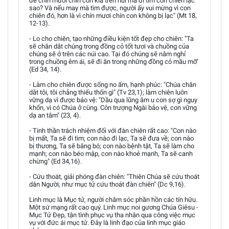
để chín mươi chín con kia trên núi mà đi tìm con chiên lạc
sao? Và nếu may mà tìm được, người ấy vui mừng vì con
chiên đó, hơn là vì chín mươi chín con không bị lạc" (Mt 18,
12-13).
- Lo cho chiên, tạo những điều kiện tốt đẹp cho chiên: "Ta
sẽ chăn dắt chúng trong đồng cỏ tốt tươi và chuồng của
chúng sẽ ở trên các núi cao. Tại đó chúng sẽ nằm nghỉ
trong chuồng êm ái, sẽ đi ăn trong những đồng cỏ mầu mỡ"
(Ed 34, 14).
- Làm cho chiên được sống no ấm, hạnh phúc: "Chúa chăn
dắt tôi, tôi chẳng thiếu thốn gì" (Tv 23,1); làm chiên luôn
vững dạ vì được bảo vệ: "Dầu qua lũng âm u con sợ gì nguy
khốn, vì có Chúa ở cùng. Côn trượng Ngài bảo vệ, con vững
dạ an tâm" (23, 4).
- Tinh thần trách nhiệm đối với đàn chiên rất cao: "Con nào
bị mất, Ta sẽ đi tìm; con nào đi lạc, Ta sẽ đưa về; con nào
bị thương, Ta sẽ băng bó; con nào bệnh tật, Ta sẽ làm cho
mạnh; con nào béo mập, con nào khoẻ mạnh, Ta sẽ canh
chừng" (Ed 34,16).
- Cứu thoát, giải phóng đàn chiên: "Thiên Chúa sẽ cứu thoát
dân Người, như mục tử cứu thoát đàn chiên" (Dc 9,16).
Linh mục là Mục tử, người chăm sóc phần hồn các tín hữu.
Một sứ mạng rất cao quý. Linh mục noi gương Chúa Giêsu -
Mục Tử Đẹp, tận tình phục vụ tha nhân qua công việc mục
vụ với đức ái mục tử. Đây là linh đạo của linh mục giáo