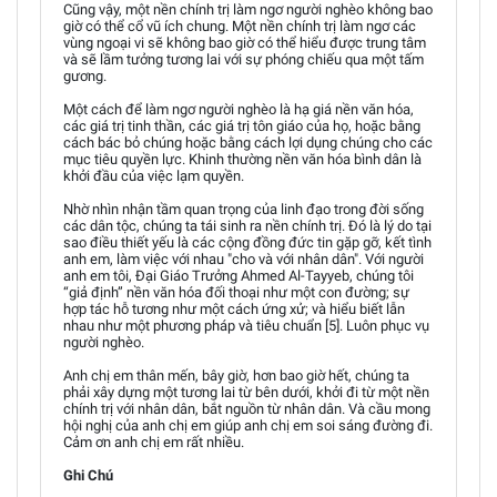
Cũng vậy, một nền chính trị làm ngơ người nghèo không bao
giờ có thể cổ vũ ích chung. Một nền chính trị làm ngơ các
vùng ngoại vi sẽ không bao giờ có thể hiểu được trung tâm
và sẽ lầm tưởng tương lai với sự phóng chiếu qua một tấm
gương.
Một cách để làm ngơ người nghèo là hạ giá nền văn hóa,
các giá trị tinh thần, các giá trị tôn giáo của họ, hoặc bằng
cách bác bỏ chúng hoặc bằng cách lợi dụng chúng cho các
mục tiêu quyền lực. Khinh thường nền văn hóa bình dân là
khởi đầu của việc lạm quyền.
Nhờ nhìn nhận tầm quan trọng của linh đạo trong đời sống
các dân tộc, chúng ta tái sinh ra nền chính trị. Đó là lý do tại
sao điều thiết yếu là các cộng đồng đức tin gặp gỡ, kết tình
anh em, làm việc với nhau "cho và với nhân dân". Với người
anh em tôi, Đại Giáo Trưởng Ahmed Al-Tayyeb, chúng tôi
“giả định” nền văn hóa đối thoại như một con đường; sự
hợp tác hỗ tương như một cách ứng xử; và hiểu biết lẫn
nhau như một phương pháp và tiêu chuẩn [5]. Luôn phục vụ
người nghèo.
Anh chị em thân mến, bây giờ, hơn bao giờ hết, chúng ta
phải xây dựng một tương lai từ bên dưới, khởi đi từ một nền
chính trị với nhân dân, bắt nguồn từ nhân dân. Và cầu mong
hội nghị của anh chị em giúp anh chị em soi sáng đường đi.
Cảm ơn anh chị em rất nhiều.
Ghi Chú