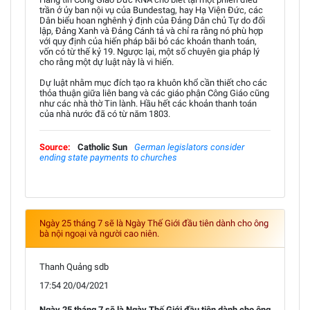
trần ở ủy ban nội vụ của Bundestag, hay Hạ Viện Đức, các
Dân biểu hoan nghênh ý định của Đảng Dân chủ Tự do đối
lập, Đảng Xanh và Đảng Cánh tả và chỉ ra rằng nó phù hợp
với quy định của hiến pháp bãi bỏ các khoản thanh toán,
vốn có từ thế kỷ 19. Ngược lại, một số chuyên gia pháp lý
cho rằng một dự luật này là vi hiến.
Dự luật nhằm mục đích tạo ra khuôn khổ cần thiết cho các
thỏa thuận giữa liên bang và các giáo phận Công Giáo cũng
như các nhà thờ Tin lành. Hầu hết các khoản thanh toán
của nhà nước đã có từ năm 1803.
Source:
Catholic Sun
German legislators consider
ending state payments to churches
Ngày 25 tháng 7 sẽ là Ngày Thế Giới đầu tiên dành cho ông
bà nội ngoại và người cao niên.
Thanh Quảng sdb
17:54 20/04/2021
Ngày 25 tháng 7 sẽ là Ngày Thế Giới đầu tiên dành cho ông