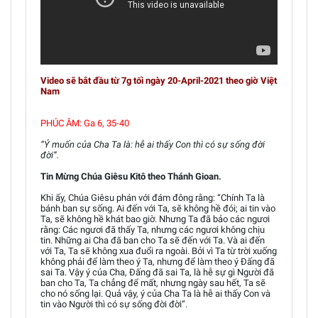
Video sẽ bắt đầu từ 7g tối ngày 20-April-2021 theo giờ Việt
Nam
PHÚC ÂM: Ga 6, 35-40
“Ý muốn của Cha Ta là: hễ ai thấy Con thì có sự sống đời
đời”.
Tin Mừng Chúa Giêsu Kitô theo Thánh Gioan.
Khi ấy, Chúa Giêsu phán với đám đông rằng: “Chính Ta là
bánh ban sự sống. Ai đến với Ta, sẽ không hề đói; ai tin vào
Ta, sẽ không hề khát bao giờ. Nhưng Ta đã bảo các ngươi
rằng: Các ngươi đã thấy Ta, nhưng các ngươi không chịu
tin. Những ai Cha đã ban cho Ta sẽ đến với Ta. Và ai đến
với Ta, Ta sẽ không xua đuổi ra ngoài. Bởi vì Ta từ trời xuống
không phải để làm theo ý Ta, nhưng để làm theo ý Đấng đã
sai Ta. Vậy ý của Cha, Đấng đã sai Ta, là hễ sự gì Người đã
ban cho Ta, Ta chẳng để mất, nhưng ngày sau hết, Ta sẽ
cho nó sống lại. Quả vậy, ý của Cha Ta là hễ ai thấy Con và
tin vào Người thì có sự sống đời đời”.