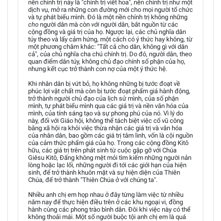
nền chính trị này là "chính trị viết hoa", nền chính trị như một
dịch vụ, mở ra những con đường mới cho mọi người tổ chức
và tự phát biểu mình. Đó là một nền chính trị không những
cho
người dân mà còn
với
người dân, bắt nguồn từ các
cộng đồng và giá trị của họ. Ngược lại, các chủ nghĩa dân
túy theo và lấy cảm hứng, một cách có ý thức hay không, từ
một phương châm khác: "Tất cả cho dân, không gì với dân
cả", của chủ nghĩa cha chú chính trị. Do đó, người dân, theo
quan điểm dân túy, không chủ đạo chính số phận của họ,
nhưng kết cục trở thành con nợ của một ý thức hệ.
Khi nhân dân bị vứt bỏ, họ không những bị tước đoạt về
phúc lợi vật chất mà còn bị tước đoạt phẩm giá hành động,
trở thành người chủ đạo của lịch sử mình, của số phận
mình, tự phát biểu mình qua các giá trị và nền văn hóa của
mình, của tính sáng tạo và sự phong phú của nó. Vì lý do
này, đối với Giáo hội, không thể tách biệt việc cổ vũ công
bằng xã hội ra khỏi việc thừa nhận các giá trị và văn hóa
của nhân dân, bao gồm các giá trị tâm linh, vốn là cội nguồn
của cảm thức phẩm giá của họ. Trong các cộng đồng Kitô
hữu, các giá trị trên phát sinh từ cuộc gặp gỡ với Chúa
Giêsu Kitô, Đấng không mệt mỏi tìm kiếm những người nản
lòng hoặc lạc lối, những người đi tới các giới hạn của hiện
sinh, để trở thành khuôn mặt và sự hiện diện của Thiên
Chúa, để trở thành "Thiên Chúa ở với chúng ta".
Nhiều anh chị em họp nhau ở đây từng làm việc từ nhiều
năm nay để thực hiện điều trên ở các khu ngoại vi, đồng
hành cùng các phong trào bình dân. Đôi khi việc này có thể
không thoải mái. Một số người buộc tội anh chị em là quá