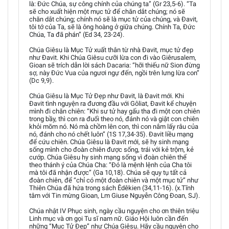
là: Đức Chúa, sự công chính của chúng ta” (Gr 23,5-6). “Ta
sẽ cho xuất hiện một mục tử để chăn dắt chúng; nó sẽ
chăn dắt chúng; chính nó sẽ là mục tử của chúng, và Đavit,
tôi tớ của Ta, sẽ là ông hoàng ở giữa chúng. Chính Ta, Đức
Chúa, Ta đã phán” (Ed 34, 23-24).
Chúa Giêsu là Mục Tử xuất thân từ nhà Đavit, mục tử đẹp
như Đavit. Khi Chúa Giêsu cưỡi lừa con đi vào Giêrusalem,
Gioan sẽ trích dẫn lời sách Dacaria: “hỡi thiếu nữ Sion đừng
sợ, này Đức Vua của ngươi ngự đến, ngồi trên lưng lừa con”
(Dc 9,9).
Chúa Giêsu là Mục Tử Đẹp như Đavit, là Đavit mới. Khi
Đavit tình nguyện ra đương đầu với Gôliat, Đavit kể chuyện
mình đi chăn chiên: “Khi sư tử hay gấu tha đi một con chiên
trong bầy, thì con ra đuổi theo nó, đánh nó và giật con chiên
khỏi mõm nó. Nó mà chồm lên con, thì con nắm lấy râu của
nó, đánh cho nó chết luôn” (1S 17,34-35). Đavit liều mạng
để cứu chiên. Chúa Giêsu là Đavit mới, sẽ hy sinh mạng
sống mình cho đoàn chiên được sống, trái với kẻ trộm, kẻ
cướp. Chúa Giêsu hy sinh mạng sống vì đoàn chiên thể
theo thánh ý của Chúa Cha: “Đó là mệnh lệnh của Cha tôi
mà tôi đã nhận được” (Ga 10,18). Chúa sẽ quy tụ tất cả
đoàn chiên, để “chỉ có một đoàn chiên và một mục tử” như
Thiên Chúa đã hứa trong sách Êdêkien (34,11-16). (x.Tĩnh
tâm với Tin mừng Gioan, Lm Giuse Nguyễn Công Đoan, SJ).
Chúa nhật IV Phục sinh, ngày cầu nguyện cho ơn thiên triệu
Linh mục và ơn gọi Tu sĩ nam nữ. Giáo Hội luôn cần đến
những “Mục Tử Đẹp” như Chúa Giêsu. Hãy cầu nguyện cho