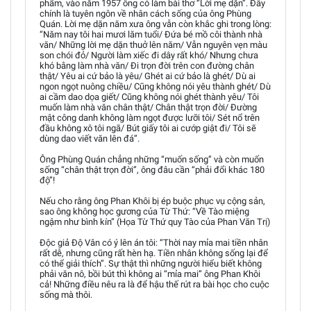
phẩm, vào năm 1957 ông có làm bài thơ “Lời mẹ dặn”. Đây
chính là tuyên ngôn về nhân cách sống của ông Phùng
Quán. Lời mẹ dặn năm xưa ông vẫn còn khắc ghi trong lòng:
“Năm nay tôi hai mươi lăm tuổi/ Đứa bé mồ côi thành nhà
văn/ Những lời mẹ dặn thuở lên năm/ Vẫn nguyên vẹn màu
son chói đỏ/ Người làm xiếc đi dây rất khó/ Nhưng chưa
khó bằng làm nhà văn/ Đi trọn đời trên con đường chân
thật/ Yêu ai cứ bảo là yêu/ Ghét ai cứ bảo là ghét/ Dù ai
ngon ngọt nuông chiều/ Cũng không nói yêu thành ghét/ Dù
ai cầm dao dọa giết/ Cũng không nói ghét thành yêu/ Tôi
muốn làm nhà văn chân thật/ Chân thật trọn đời/ Đường
mật công danh không làm ngọt được lưỡi tôi/ Sét nổ trên
đầu không xô tôi ngã/ Bút giấy tôi ai cướp giật đi/ Tôi sẽ
dùng dao viết văn lên đá”.
Ông Phùng Quán chẳng những “muốn sống” và còn muốn
sống “chân thật trọn đời”, ông đâu cần “phải đổi khác 180
độ”!
Nếu cho rằng ông Phan Khôi bị ép buộc phục vụ cộng sản,
sao ông không học gương của Từ Thứ: “Về Tào miệng
ngậm như bình kín” (Họa Từ Thứ quy Tào của Phan Văn Trị)
Độc giả Độ Vân có ý lên án tôi: “Thời nay mỉa mai tiền nhân
rất dễ, nhưng cũng rất hèn hạ. Tiền nhân không sống lại để
có thể giải thích”. Sự thật thì những người hiểu biết không
phải văn nô, bồi bút thì không ai “mỉa mai” ông Phan Khôi
cả! Những điều nêu ra là để hậu thế rút ra bài học cho cuộc
sống mà thôi.