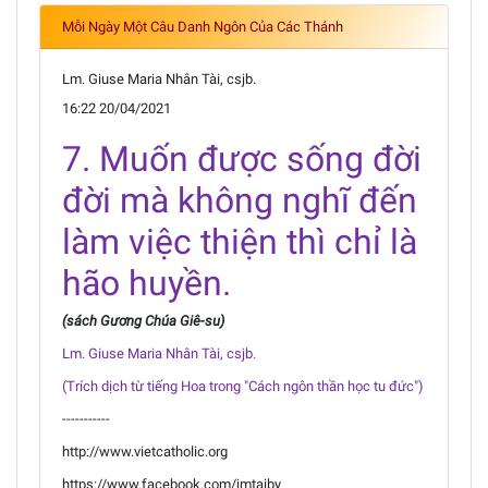
Mỗi Ngày Một Câu Danh Ngôn Của Các Thánh
Lm. Giuse Maria Nhân Tài, csjb.
16:22 20/04/2021
7. Muốn được sống đời
đời mà không nghĩ đến
làm việc thiện thì chỉ là
hão huyền.
(sách Gương Chúa Giê-su)
Lm. Giuse Maria Nhân Tài, csjb.
(Trích dịch từ tiếng Hoa trong "Cách ngôn thần học tu đức")
-----------
http://www.vietcatholic.org
https://www.facebook.com/jmtaiby