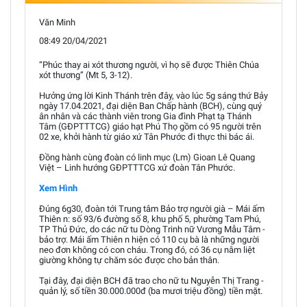
Văn Minh
08:49 20/04/2021
“Phúc thay ai xót thương người, vì họ sẽ được Thiên Chúa
xót thương” (Mt 5, 3-12).
Hưởng ứng lời Kinh Thánh trên đây, vào lúc 5g sáng thứ Bảy
ngày 17.04.2021, đại diện Ban Chấp hành (BCH), cùng quý
ân nhân và các thành viên trong Gia đình Phạt tạ Thánh
Tâm (GĐPTTTCG) giáo hạt Phú Thọ gồm có 95 người trên
02 xe, khởi hành từ giáo xứ Tân Phước đi thực thi bác ái.
Đồng hành cùng đoàn có linh mục (Lm) Gioan Lê Quang
Việt – Linh hướng GĐPTTTCG xứ đoàn Tân Phước.
Xem Hình
Đúng 6g30, đoàn tới Trung tâm Bảo trợ người già – Mái ấm
Thiên n: số 93/6 đường số 8, khu phố 5, phường Tam Phú,
TP Thủ Đức, do các nữ tu Dòng Trinh nữ Vương Mẫu Tâm -
bảo trợ. Mái ấm Thiên n hiện có 110 cụ bà là những người
neo đơn không có con cháu. Trong đó, có 36 cụ nằm liệt
giường không tự chăm sóc được cho bản thân.
Tại đây, đại diện BCH đã trao cho nữ tu Nguyễn Thị Trang -
quản lý, số tiền 30.000.000đ (ba mươi triệu đồng) tiền mặt.