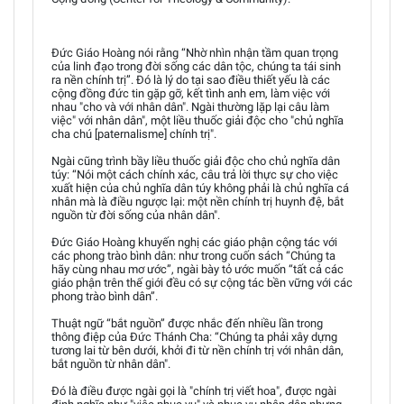
Đức Giáo Hoàng nói rằng “Nhờ nhìn nhận tầm quan trọng
của linh đạo trong đời sống các dân tộc, chúng ta tái sinh
ra nền chính trị”. Đó là lý do tại sao điều thiết yếu là các
cộng đồng đức tin gặp gỡ, kết tình anh em, làm việc với
nhau "cho và với nhân dân". Ngài thường lặp lại câu làm
việc" với nhân dân", một liều thuốc giải độc cho "chủ nghĩa
cha chú [paternalisme] chính trị".
Ngài cũng trình bầy liều thuốc giải độc cho chủ nghĩa dân
túy: “Nói một cách chính xác, câu trả lời thực sự cho việc
xuất hiện của chủ nghĩa dân túy không phải là chủ nghĩa cá
nhân mà là điều ngược lại: một nền chính trị huynh đệ, bắt
nguồn từ đời sống của nhân dân".
Đức Giáo Hoàng khuyến nghị các giáo phận cộng tác với
các phong trào bình dân: như trong cuốn sách “Chúng ta
hãy cùng nhau mơ ước”, ngài bày tỏ ước muốn “tất cả các
giáo phận trên thế giới đều có sự cộng tác bền vững với các
phong trào bình dân”.
Thuật ngữ “bắt nguồn” được nhắc đến nhiều lần trong
thông điệp của Đức Thánh Cha: “Chúng ta phải xây dựng
tương lai từ bên dưới, khởi đi từ nền chính trị với nhân dân,
bắt nguồn từ nhân dân".
Đó là điều được ngài gọi là "chính trị viết hoa", được ngài