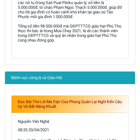
các nữ tu Dòng Sait Pual Pleiku quản lý, số tiền là
5.000.000đ; tô cháo Phạm Ngọc Thạch 5.000.000đ, giúp đỡ
cho 06 gia đình có hoàn cảnh khó khăn tại giáo xứ Tân
Phước mỗi gia đình 1.000.000đ.
Tổng số tiền 98.500.000đ mà GĐPTTTCG giáo hạt Phú Thọ
thực thi bác ái trong Mùa Chay 2021, là do các thành viên
trong GĐPTTTCG và quý ân nhân trong giáo hạt Phú Thọ
cùng nhau đóng góp.
Bênh vực công lý và Giáo Hội
Đọc Bài Thơ Lời Mẹ Dặn Của Phùng Quán Lại Nghĩ Đến Câu
Uy Vũ Bất Năng Khuất
Nguyễn Văn Nghệ
08:35 20/04/2021