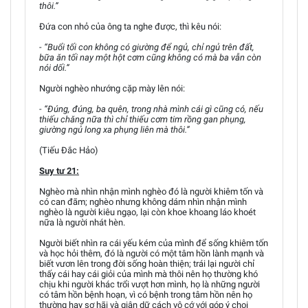
thôi.”
Đứa con nhỏ của ông ta nghe được, thì kêu nói:
- “Buổi tối con không có giường để ngủ, chỉ ngủ trên đất,
bữa ăn tối nay một hột cơm cũng không có mà ba vẫn còn
nói dối.”
Người nghèo nhướng cặp mày lên nói:
- “Đúng, đúng, ba quên, trong nhà mình cái gì cũng có, nếu
thiếu chăng nữa thì chỉ thiếu cơm tim rồng gan phụng,
giường ngủ long xa phụng liên mà thôi.”
(Tiếu Đắc Hảo)
Suy tư 21:
Nghèo mà nhìn nhận mình nghèo đó là người khiêm tốn và
có can đãm; nghèo nhưng không dám nhìn nhận mình
nghèo là người kiêu ngạo, lại còn khoe khoang láo khoét
nữa là người nhát hèn.
Người biết nhìn ra cái yếu kém của mình để sống khiêm tốn
và học hỏi thêm, đó là người có một tâm hồn lành mạnh và
biết vươn lên trong đời sống hoàn thiện; trái lại người chỉ
thấy cái hay cái giỏi của mình mà thôi nên họ thường khó
chịu khi người khác trổi vượt hơn mình, họ là những người
có tâm hồn bệnh hoạn, vì có bệnh trong tâm hồn nên họ
thường hay sợ hãi và giận dữ cách vô cớ với góp ý choi