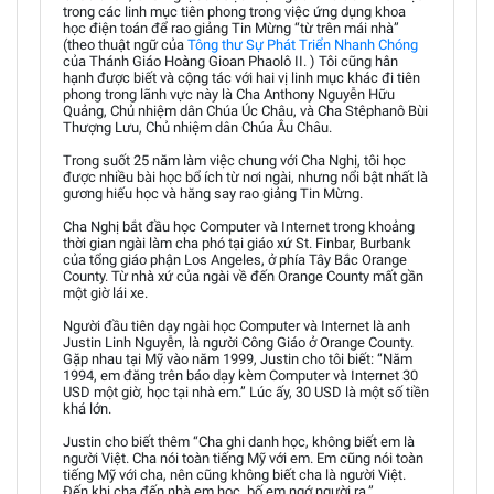
trong các linh mục tiên phong trong việc ứng dụng khoa
học điện toán để rao giảng Tin Mừng “từ trên mái nhà”
(theo thuật ngữ của
Tông thư Sự Phát Triển Nhanh Chóng
của Thánh Giáo Hoàng Gioan Phaolô II. ) Tôi cũng hân
hạnh được biết và cộng tác với hai vị linh mục khác đi tiên
phong trong lãnh vực này là Cha Anthony Nguyễn Hữu
Quảng, Chủ nhiệm dân Chúa Úc Châu, và Cha Stêphanô Bùi
Thượng Lưu, Chủ nhiệm dân Chúa Âu Châu.
Trong suốt 25 năm làm việc chung với Cha Nghị, tôi học
được nhiều bài học bổ ích từ nơi ngài, nhưng nổi bật nhất là
gương hiếu học và hăng say rao giảng Tin Mừng.
Cha Nghị bắt đầu học Computer và Internet trong khoảng
thời gian ngài làm cha phó tại giáo xứ St. Finbar, Burbank
của tổng giáo phận Los Angeles, ở phía Tây Bắc Orange
County. Từ nhà xứ của ngài về đến Orange County mất gần
một giờ lái xe.
Người đầu tiên dạy ngài học Computer và Internet là anh
Justin Linh Nguyễn, là người Công Giáo ở Orange County.
Gặp nhau tại Mỹ vào năm 1999, Justin cho tôi biết: “Năm
1994, em đăng trên báo dạy kèm Computer và Internet 30
USD một giờ, học tại nhà em.” Lúc ấy, 30 USD là một số tiền
khá lớn.
Justin cho biết thêm “Cha ghi danh học, không biết em là
người Việt. Cha nói toàn tiếng Mỹ với em. Em cũng nói toàn
tiếng Mỹ với cha, nên cũng không biết cha là người Việt.
Đến khi cha đến nhà em học, bố em ngớ người ra.”