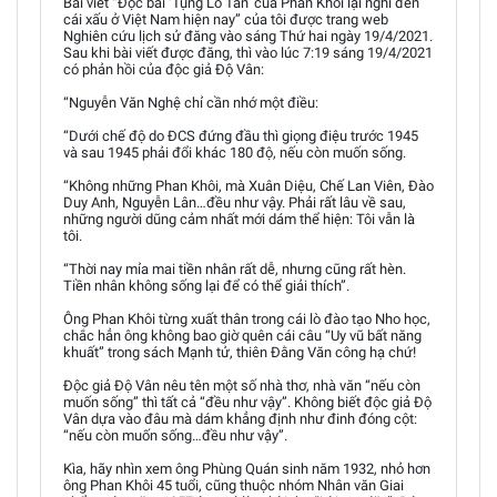
Bài viết “Đọc bài ‘Tụng Lỗ Tấn’ của Phan Khôi lại nghĩ đến
cái xấu ở Việt Nam hiện nay” của tôi được trang web
Nghiên cứu lịch sử đăng vào sáng Thứ hai ngày 19/4/2021.
Sau khi bài viết được đăng, thì vào lúc 7:19 sáng 19/4/2021
có phản hồi của độc giả Độ Vân:
“Nguyễn Văn Nghệ chỉ cần nhớ một điều:
“Dưới chế độ do ĐCS đứng đầu thì giọng điệu trước 1945
và sau 1945 phải đổi khác 180 độ, nếu còn muốn sống.
“Không những Phan Khôi, mà Xuân Diệu, Chế Lan Viên, Đào
Duy Anh, Nguyễn Lân…đều như vậy. Phải rất lâu về sau,
những người dũng cảm nhất mới dám thể hiện: Tôi vẫn là
tôi.
“Thời nay mỉa mai tiền nhân rất dễ, nhưng cũng rất hèn.
Tiền nhân không sống lại để có thể giải thích”.
Ông Phan Khôi từng xuất thân trong cái lò đào tạo Nho học,
chắc hẳn ông không bao giờ quên cái câu “Uy vũ bất năng
khuất” trong sách Mạnh tử, thiên Đằng Văn công hạ chứ!
Độc giả Độ Vân nêu tên một số nhà thơ, nhà văn “nếu còn
muốn sống” thì tất cả “đều như vậy”. Không biết độc giả Độ
Vân dựa vào đâu mà dám khẳng định như đinh đóng cột:
“nếu còn muốn sống…đều như vậy”.
Kìa, hãy nhìn xem ông Phùng Quán sinh năm 1932, nhỏ hơn
ông Phan Khôi 45 tuổi, cũng thuộc nhóm Nhân văn Giai