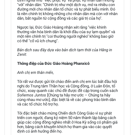
định nghĩa như "việc phục vụ" và phục vụ nhân dân nhưng
"với" nhân dân: "Chính trị như một dịch vụ, mở ra nhiều con
đường mới cho nhân dân tổ chức và tự phát biểu mình. Đó
là nền chính trị không những
cho
nhân dân mà còn
với
nhân
dân, bắt nguồn từ cộng đồng và các giá trị của họ".
Ngược lại, Đức Giáo Hoàng nhận xét rằng "việc khinh
thường văn hóa bình dân là khởi đầu của sự lạm quyền" và
một nền chính trị "coi thường người nghèo" không bao giờ
có thể "cổ vũ ích chung".
Bản dịch sau đây dựa vào bản dịch tạm thời của Hãng in
Zenit
:
Thông điệp của Đức Giáo Hoàng Phanxicô
Anh chị em thân mến,
Tôi rất vui được gửi lời chào đến anh chị em lúc bắt đầu hội
nghị do Trung tâm Thần học và Cộng đồng, ở Luân Đôn, tổ
chức, xoay quanh các chủ đề được đề cập trong cuốn sách
Soñemos Juntos
[Chúng ta hãy mơ ước – Chúng ta hãy
cùng nhau mơ ước], đặc biệt là về các phong trào bình dân
và các tổ chức hỗ trợ họ.
Tôi đặc biệt chào mừng Chiến dịch Công Giáo vì sự phát
triển con người, đang kỷ niệm 50 năm thành lập bằng cách
giúp các cộng đồng nghèo nhất ở Hoa Kỳ sống có phẩm giá
hơn, bằng cách khuyến khích họ tham gia vào các quyết
định có ảnh hưởng đến họ.