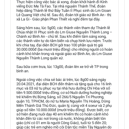
Thực hiện công việc bác ái xong, đoàn khởi hành đi Kính
viếng Đức Mẹ Tà Fao. Tại nhà nguyện Thánh Thể, đoàn
hiệp dâng Thánh lễ thứ Bảy Tuần II Phục sinh do Lm Gioan
Lê Quang Việt chủ tế. Sau đó, đoàn tới giáo xứ Bình An - thị
xã La Gi - Giáo phận Phan Thiết và nghỉ đêm tại đây.
Sáng hôm sau, lúc 5g00, các thành viên tham dự Thánh lễ
Chúa nhật III Phục sinh do Lm Giuse Nguyễn Thành Long –
Chánh xứ Bình An - chủ tế. Sau khi điểm tâm sáng xong,
các thành viên tự do tắm biển và chụp hình lưu niệm. Trước
khi chia tay, đại diện BCH gởi trao 100 phần quà trị giá
30.000.000đ (ba mươi triệu đồng) cho những người có hoàn
cảnh khó khăn trong và ngoài giáo xứ Bình An, do Lm Giuse
Nguyễn Thành Long quản xứ.
Sau bữa cơm trưa, lúc 13g00, đoàn lên xe trở về TP trong
bình an.
Ngoài công việc chia sẻ bác ái trên, lúc 8g00 sáng ngày
20.04.2021, đại diện BCH đến thăm và tặng quà cho 16 linh
mục và 03 nữ tu phục vụ tại nhà hưu dưỡng Chí Hòa với số
tiền 9.500.000đ triệu đồng; cơ sở Nuôi dưỡng hướng nghiệp
trẻ khiếm thị Bừng Sáng, số 266/5 Nguyễn Tri Phương,
quận 10, TPHCM, do nữ tu Maria Nguyễn Thị Hoàng, Dòng
Mến Thánh Giá Thủ Đức, quản lý, cùng với 4 soeur và 2 phụ
giúp số tiền 10.000.000đ (mười triệu đồng). Được biết, cơ
sở hiện đang nuôi dạy 40 em khiếm thị có hoàn cảnh khó
khăn đến từ các nơi trong cả nước, không phân biệt tôn
giáo (chỉ có 01 em là người Công Giáo), tuổi từ 5 đến 20;
giúp các trẻ em nghèo mồ côi Dân tộc miền Tây Nguyên do