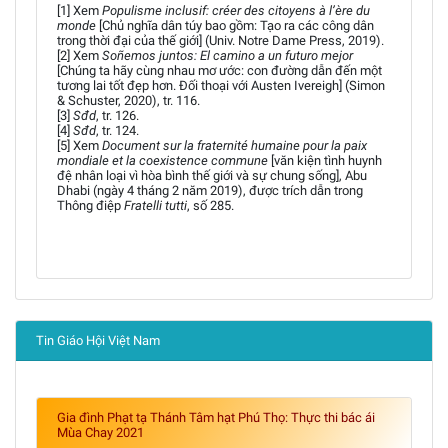
[1] Xem
Populisme inclusif: créer des citoyens à l’ère du
monde
[Chủ nghĩa dân túy bao gồm: Tạo ra các công dân
trong thời đại của thế giới] (Univ. Notre Dame Press, 2019).
[2] Xem
Soñemos juntos: El camino a un futuro mejor
[Chúng ta hãy cùng nhau mơ ước: con đường dẫn đến một
tương lai tốt đẹp hơn. Đối thoại với Austen Ivereigh] (Simon
& Schuster, 2020), tr. 116.
[3]
Sđd
, tr. 126.
[4]
Sđd
, tr. 124.
[5] Xem
Document sur la fraternité humaine pour la paix
mondiale et la coexistence commune
[văn kiện tình huynh
đệ nhân loại vì hòa bình thế giới và sự chung sống], Abu
Dhabi (ngày 4 tháng 2 năm 2019), được trích dẫn trong
Thông điệp
Fratelli tutti
, số 285.
Tin Giáo Hội Việt Nam
Gia đình Phạt tạ Thánh Tâm hạt Phú Thọ: Thực thi bác ái
Mùa Chay 2021