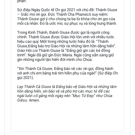
phận.
Sứ điệp Ngày Quốc tế Ơn gọi 2021 với chủ đề: Thánh Giuse
– Giấc mơ ơn gọi. Đức Thánh Cha Phanxicô suy niệm:
Thánh Giuse gợi ý cho chúng ta ba từ khóa cho ơn gọi của
mỗi cá nhân. Đó là ước mơ, sự phục vụ và lòng trung thành.
Trong Kinh Thánh, thánh Giuse được gọi là người công
chính. Thánh Giuse được Giáo Hội tôn vinh với nhiều tước
hiệu cao quý. Một trong những tước hiệu đó là: “Thánh
Giuse,Đấng bảo trợ Giáo Hội và những tâm hồn dâng hiến”.
Giáo Hội coi Thánh Giuse là “Đấng giữ gìn các kẻ đồng
trinh”. Ngài đã giữ gìn Đức Maria. Ngài cũng sẵn sàng giữ
gìn những người tận hiến đời mình cho Chúa.
“Xin Thánh Cả Giuse, Đấng bảo vệ các ơn gọi, đồng hành
với anh chị em bằng trái tim hiền phụ của ngài!” (Sứ điệp Ơn
gọi 2021).
Lạy Thánh Cả Giuse là Đấng bảo vệ Giáo Hội và những tâm
hồn dâng hiến, xin bảo vệ và phù trợ các mục tử để các
ngài luôn cố gắng mỗi ngày nên “Mục Tử Đẹp” như Chúa
Giêsu
. Amen.