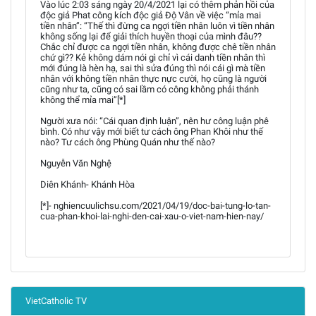
Vào lúc 2:03 sáng ngày 20/4/2021 lại có thêm phản hồi của
độc giả Phat công kích độc giả Độ Vân về việc “mỉa mai
tiền nhân”: “Thế thì đừng ca ngợi tiền nhân luôn vì tiền nhân
không sống lại để giải thích huyền thoại của mình đâu??
Chắc chỉ được ca ngợi tiền nhân, không được chê tiền nhân
chứ gì?? Kẻ không dám nói gì chỉ vì cái danh tiền nhân thì
mới đúng là hèn hạ, sai thì sửa đúng thì nói cái gì mà tiền
nhân với không tiền nhân thực nực cười, họ cũng là người
cũng như ta, cũng có sai lầm có công không phải thánh
không thể mỉa mai”[*]
Người xưa nói: “Cái quan định luận”, nên hư công luận phê
bình. Có như vậy mới biết tư cách ông Phan Khôi như thế
nào? Tư cách ông Phùng Quán như thế nào?
Nguyễn Văn Nghệ
Diên Khánh- Khánh Hòa
[*]- nghiencuulichsu.com/2021/04/19/doc-bai-tung-lo-tan-
cua-phan-khoi-lai-nghi-den-cai-xau-o-viet-nam-hien-nay/
VietCatholic TV