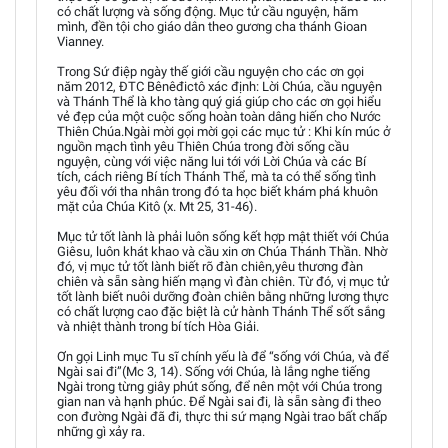
có chất lượng và sống động. Mục tử cầu nguyện, hãm
mình, đền tội cho giáo dân theo gương cha thánh Gioan
Vianney.
Trong Sứ điệp ngày thế giới cầu nguyện cho các ơn gọi
năm 2012, ĐTC Bênêđictô xác định: Lời Chúa, cầu nguyện
và Thánh Thể là kho tàng quý giá giúp cho các ơn gọi hiểu
vẻ đẹp của một cuộc sống hoàn toàn dâng hiến cho Nước
Thiên Chúa.Ngài mời gọi mời gọi các mục tử : Khi kín múc ở
nguồn mạch tình yêu Thiên Chúa trong đời sống cầu
nguyện, cùng với việc năng lui tới với Lời Chúa và các Bí
tích, cách riêng Bí tích Thánh Thể, mà ta có thể sống tình
yêu đối với tha nhân trong đó ta học biết khám phá khuôn
mặt của Chúa Kitô (x. Mt 25, 31-46).
Mục tử tốt lành là phải luôn sống kết hợp mật thiết với Chúa
Giêsu, luôn khát khao và cầu xin ơn Chúa Thánh Thần. Nhờ
đó, vị mục tử tốt lành biết rõ đàn chiên,yêu thương đàn
chiên và sẵn sàng hiến mạng vì đàn chiên. Từ đó, vị mục tử
tốt lành biết nuôi dưỡng đoàn chiên bằng những lương thực
có chất lượng cao đặc biệt là cử hành Thánh Thể sốt sắng
và nhiệt thành trong bí tích Hòa Giải.
Ơn gọi Linh mục Tu sĩ chính yếu là để “sống với Chúa, và để
Ngài sai đi”(Mc 3, 14). Sống với Chúa, là lắng nghe tiếng
Ngài trong từng giây phút sống, để nên một với Chúa trong
gian nan và hạnh phúc. Để Ngài sai đi, là sẵn sàng đi theo
con đường Ngài đã đi, thực thi sứ mạng Ngài trao bất chấp
những gì xảy ra.