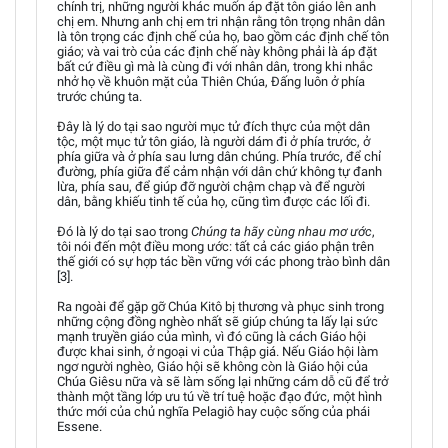
chính trị, những người khác muốn áp đặt tôn giáo lên anh
chị em. Nhưng anh chị em tri nhận rằng tôn trọng nhân dân
là tôn trọng các định chế của họ, bao gồm các định chế tôn
giáo; và vai trò của các định chế này không phải là áp đặt
bất cứ điều gì mà là cùng đi với nhân dân, trong khi nhắc
nhở họ về khuôn mặt của Thiên Chúa, Đấng luôn ở phía
trước chúng ta.
Đây là lý do tại sao người mục tử đích thực của một dân
tộc, một mục tử tôn giáo, là người dám đi ở phía trước, ở
phía giữa và ở phía sau lưng dân chúng. Phía trước, để chỉ
đường, phía giữa để cảm nhận với dân chứ không tự đanh
lừa, phía sau, để giúp đỡ người chậm chạp và để người
dân, bằng khiếu tinh tế của họ, cũng tìm được các lối đi.
Đó là lý do tại sao trong
Chúng ta hãy cùng nhau mơ ước
,
tôi nói đến một điều mong ước: tất cả các giáo phận trên
thế giới có sự hợp tác bền vững với các phong trào bình dân
[3].
Ra ngoài để gặp gỡ Chúa Kitô bị thương và phục sinh trong
những cộng đồng nghèo nhất sẽ giúp chúng ta lấy lại sức
mạnh truyền giáo của mình, vì đó cũng là cách Giáo hội
được khai sinh, ở ngoại vi của Thập giá. Nếu Giáo hội làm
ngơ người nghèo, Giáo hội sẽ không còn là Giáo hội của
Chúa Giêsu nữa và sẽ làm sống lại những cám dỗ cũ để trở
thành một tầng lớp ưu tú về trí tuệ hoặc đạo đức, một hình
thức mới của chủ nghĩa Pelagiô hay cuộc sống của phái
Essene.