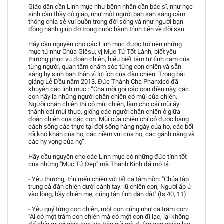
Giáo dân cần Linh mục như bệnh nhân cần bác sĩ, như học
sinh cần thầy cô giáo, như một người bạn sẵn sàng cảm
thông chia sẻ vui buồn trong đời sống và như người bạn
đồng hành giúp đỡ trong cuộc hành trình tiến về đời sau.
Hãy cầu nguyện cho các Linh mục được trở nên những
mục tử như Chúa Giêsu, vị Mục Tử Tốt Lành, biết yêu
thương phục vụ đoàn chiên, hiểu biết tâm tư tình cảm của
từng người, quan tâm chăm sóc từng con chiên và sẵn
sàng hy sinh bản thân vì lợi ích của đàn chiên. Trong bài
giảng Lễ Dầu năm 2013, Đức Thánh Cha Phanxicô đã
khuyên các linh mục : “Cha mời gọi các con điều này, các
con hãy là những người chăn chiên có mùi của chiên.
Người chăn chiên thì có mùi chiên, làm cho cái mùi ấy
thành cái mùi thực, giống các người chăn chiên ở giữa
đoàn chiên của các con. Mùi của chiên chỉ có được bằng
cách sống các thực tại đời sống hàng ngày của họ, các bối
rối khó khăn của họ, các niềm vui của họ, các gánh nặng và
các hy vọng của họ”.
Hãy cầu nguyện cho các Linh mục có những đức tính tốt
của những "Mục Tử Đẹp" mà Thánh Kinh đã mô tả :
- Yêu thương, trìu mến chiên với tất cả tâm hồn: "Chúa tập
trung cả đàn chiên dưới cánh tay: lũ chiên con, Người ấp ủ
vào lòng, bầy chiên mẹ, cũng tận tình dẫn dắt" (Is 40, 11).
- Yêu quý từng con chiên, một con cũng như cả trăm con:
"Ai có một trăm con chiên mà có một con đi lạc, lại không