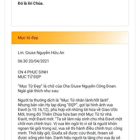
Đó là lời Chúa.
Mục tử đẹp
Lm. Giuse Nguyễn Hữu An
06:30 20/04/2021
CN 4 PHỤC SINH
MỤC TỬ ĐẸP
“Mục Tử Đẹp” là chữ của Cha Giuse Nguyễn Công Đoan.
Ngài giải thích như sau:
Người ta thường dịch là “Mục Tử nhân lành/tốt lành”.
Nhưng bản văn Hy lạp dùng “ĐẸP”, gợi lại hình ảnh vua
Đavit (x.1S 16,12), phù hợp với những lời hứa về Giao Ước
Mới, trong đó Thiên Chúa hứa ban một Mục Tử từ nhà
Đavit, một Đavit mới: “Ta sẽ làm nảy sinh cho nhà Đavit một
chồi non chính trực. Vị vua lên ngôi trị vì sẽ là người khôn
ngoan tài giỏi trong xứ, vua sẽ thi hành điều chính trực công
minh. Thời bầy giờ, Giuđa sẽ được cứu thoát, Itraen sẽ
được sống yên hàn. Danh hiệu người ta tặng cho vua ấy sẽ