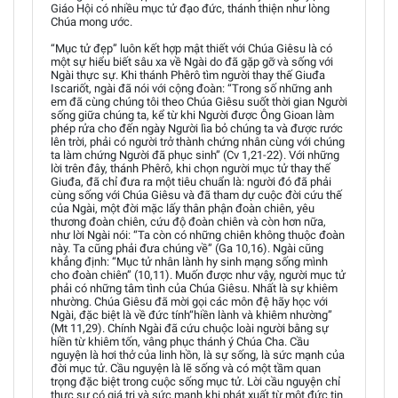
Giáo Hội có nhiều mục tử đạo đức, thánh thiện như lòng
Chúa mong ước.
“Mục tử đẹp” luôn kết hợp mật thiết với Chúa Giêsu là có
một sự hiểu biết sâu xa về Ngài do đã gặp gỡ và sống với
Ngài thực sự. Khi thánh Phêrô tìm người thay thế Giuđa
Iscariốt, ngài đã nói với cộng đoàn: “Trong số những anh
em đã cùng chúng tôi theo Chúa Giêsu suốt thời gian Người
sống giữa chúng ta, kể từ khi Người được Ông Gioan làm
phép rửa cho đến ngày Người lìa bỏ chúng ta và được rước
lên trời, phải có người trở thành chứng nhân cùng với chúng
ta làm chứng Người đã phục sinh” (Cv 1,21-22). Với những
lời trên đây, thánh Phêrô, khi chọn người mục tử thay thế
Giuđa, đã chỉ đưa ra một tiêu chuẩn là: người đó đã phải
cùng sống với Chúa Giêsu và đã tham dự cuộc đời cứu thế
của Ngài, một đời mặc lấy thân phận đoàn chiên, yêu
thương đoàn chiên, cứu độ đoàn chiên và còn hơn nữa,
như lời Ngài nói: “Ta còn có những chiên không thuộc đoàn
này. Ta cũng phải đưa chúng về” (Ga 10,16). Ngài cũng
khẳng định: “Mục tử nhân lành hy sinh mạng sống mình
cho đoàn chiên” (10,11). Muốn được như vậy, người mục tử
phải có những tâm tình của Chúa Giêsu. Nhất là sự khiêm
nhường. Chúa Giêsu đã mời gọi các môn đệ hãy học với
Ngài, đặc biệt là về đức tính“hiền lành và khiêm nhường”
(Mt 11,29). Chính Ngài đã cứu chuộc loài người bằng sự
hiền từ khiêm tốn, vâng phục thánh ý Chúa Cha. Cầu
nguyện là hơi thở của linh hồn, là sự sống, là sức mạnh của
đời mục tử. Cầu nguyện là lẽ sống và có một tầm quan
trọng đặc biệt trong cuộc sống mục tử. Lời cầu nguyện chỉ
thực sự có giá trị và sức mạnh khi phát xuất từ một đức tin