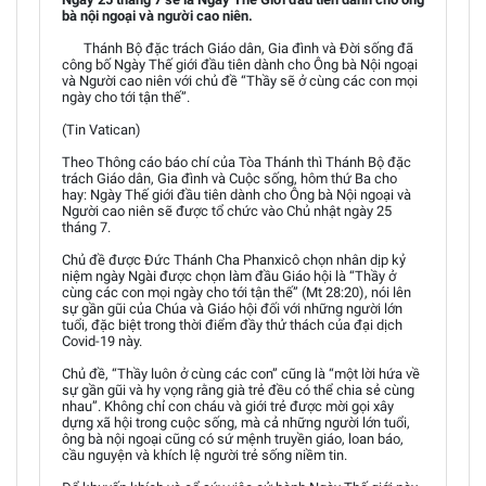
bà nội ngoại và người cao niên.
Thánh Bộ đặc trách Giáo dân, Gia đình và Đời sống đã
công bố Ngày Thế giới đầu tiên dành cho Ông bà Nội ngoại
và Người cao niên với chủ đề “Thầy sẽ ở cùng các con mọi
ngày cho tới tận thế”.
(Tin Vatican)
Theo Thông cáo báo chí của Tòa Thánh thì Thánh Bộ đặc
trách Giáo dân, Gia đình và Cuộc sống, hôm thứ Ba cho
hay: Ngày Thế giới đầu tiên dành cho Ông bà Nội ngoại và
Người cao niên sẽ được tổ chức vào Chủ nhật ngày 25
tháng 7.
Chủ đề được Đức Thánh Cha Phanxicô chọn nhân dịp kỷ
niệm ngày Ngài được chọn làm đầu Giáo hội là “Thầy ở
cùng các con mọi ngày cho tới tận thế” (Mt 28:20), nói lên
sự gần gũi của Chúa và Giáo hội đối với những người lớn
tuổi, đặc biệt trong thời điểm đầy thử thách của đại dịch
Covid-19 này.
Chủ đề, “Thầy luôn ở cùng các con” cũng là “một lời hứa về
sự gần gũi và hy vọng rằng già trẻ đều có thể chia sẻ cùng
nhau”. Không chỉ con cháu và giới trẻ được mời gọi xây
dựng xã hội trong cuộc sống, mà cả những người lớn tuổi,
ông bà nội ngoại cũng có sứ mệnh truyền giáo, loan báo,
cầu nguyện và khích lệ người trẻ sống niềm tin.