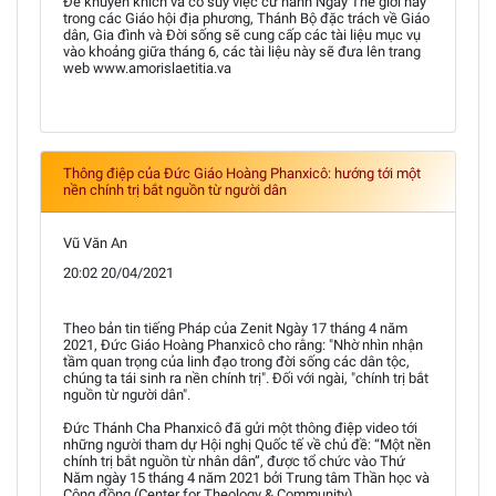
Để khuyến khích và cổ súy việc cử hành Ngày Thế giới này
trong các Giáo hội địa phương, Thánh Bộ đặc trách về Giáo
dân, Gia đình và Đời sống sẽ cung cấp các tài liệu mục vụ
vào khoảng giữa tháng 6, các tài liệu này sẽ đưa lên trang
web www.amorislaetitia.va
Thông điệp của Đức Giáo Hoàng Phanxicô: hướng tới một
nền chính trị bắt nguồn từ người dân
Vũ Văn An
20:02 20/04/2021
Theo bản tin tiếng Pháp của Zenit Ngày 17 tháng 4 năm
2021, Đức Giáo Hoàng Phanxicô cho rằng: "Nhờ nhìn nhận
tầm quan trọng của linh đạo trong đời sống các dân tộc,
chúng ta tái sinh ra nền chính trị". Đối với ngài, "chính trị bắt
nguồn từ người dân".
Đức Thánh Cha Phanxicô đã gửi một thông điệp video tới
những người tham dự Hội nghị Quốc tế về chủ đề: “Một nền
chính trị bắt nguồn từ nhân dân”, được tổ chức vào Thứ
Năm ngày 15 tháng 4 năm 2021 bởi Trung tâm Thần học và
Cộng đồng (Center for Theology & Community).