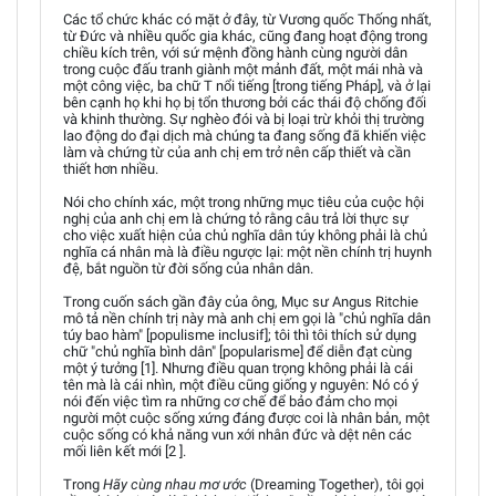
Các tổ chức khác có mặt ở đây, từ Vương quốc Thống nhất,
từ Đức và nhiều quốc gia khác, cũng đang hoạt động trong
chiều kích trên, với sứ mệnh đồng hành cùng người dân
trong cuộc đấu tranh giành một mảnh đất, một mái nhà và
một công việc, ba chữ T nổi tiếng [trong tiếng Pháp], và ở lại
bên cạnh họ khi họ bị tổn thương bởi các thái độ chống đối
và khinh thường. Sự nghèo đói và bị loại trừ khỏi thị trường
lao động do đại dịch mà chúng ta đang sống đã khiến việc
làm và chứng từ của anh chị em trở nên cấp thiết và cần
thiết hơn nhiều.
Nói cho chính xác, một trong những mục tiêu của cuộc hội
nghị của anh chị em là chứng tỏ rằng câu trả lời thực sự
cho việc xuất hiện của chủ nghĩa dân túy không phải là chủ
nghĩa cá nhân mà là điều ngược lại: một nền chính trị huynh
đệ, bắt nguồn từ đời sống của nhân dân.
Trong cuốn sách gần đây của ông, Mục sư Angus Ritchie
mô tả nền chính trị này mà anh chị em gọi là "chủ nghĩa dân
túy bao hàm" [populisme inclusif]; tôi thì tôi thích sử dụng
chữ "chủ nghĩa bình dân" [popularisme] để diễn đạt cùng
một ý tưởng [1]. Nhưng điều quan trọng không phải là cái
tên mà là cái nhìn, một điều cũng giống y nguyên: Nó có ý
nói đến việc tìm ra những cơ chế để bảo đảm cho mọi
người một cuộc sống xứng đáng được coi là nhân bản, một
cuộc sống có khả năng vun xới nhân đức và dệt nên các
mối liên kết mới [2 ].
Trong
Hãy cùng nhau mơ ước
(Dreaming Together), tôi gọi