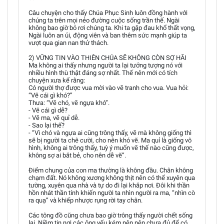
Câu chuyện cho thấy Chúa Phục Sinh luôn đồng hành với
chúng ta trên mọi nẻo đường cuộc sống trần thế. Ngài
không bao giờ bỏ rơi chúng ta. Khi ta gặp đau khổ thất vọng,
Ngài luôn an ủi, động viên và ban thêm sức mạnh giúp ta
vượt qua gian nan thử thách.
2) VỮNG TIN VÀO THIÊN CHÚA SẼ KHÔNG CÒN SỢ HÃI
Ma không ai thấy nhưng người ta lại tưởng tượng nó với
nhiều hình thù thật đáng sợ nhất. Thế nên mới có tích
chuyện xưa kể rằng:
Có người thợ được vua mời vào vẽ tranh cho vua. Vua hỏi:
“Vẽ cái gì khó?”
Thưa: “Vẽ chó, vẽ ngựa khó”.
- Vẽ cái gì dễ?
- Vẽ ma, vẽ quỉ dễ.
- Sao lại thế?
- “Vì chó và ngựa ai cũng trông thấy, vẽ mà không giống thì
sẽ bị người ta chê cười, cho nên khó vẽ. Ma quỉ là giống vô
hình, không ai trông thấy, tuỳ ý muốn vẽ thế nào cũng được,
không sợ ai bắt bẻ, cho nên dễ vẽ”.
Điểm chung của con ma thường là không đầu. Chân không
chạm đất. Nó không xương không thịt nên có thể xuyên qua
tường, xuyên qua nhà và tự do đi lại khắp nơi. Đôi khi thần
hồn nhát thần tính khiến người ta nhìn người ra ma, “nhìn cò
ra quạ” và khiếp nhược rụng rời tay chân.
Các tông đồ cũng chưa bao giờ trông thấy người chết sống
lại. Niềm tin nơi các ông yếu kém nên nên chưa đủ để có