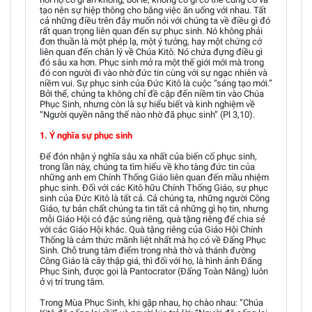
tạo nên sự hiệp thông cho bằng việc ăn uống với nhau. Tất
cả những điều trên đây muốn nói với chúng ta về điều gì đó
rất quan trọng liên quan đến sự phục sinh. Nó không phải
đơn thuần là một phép lạ, một ý tưởng, hay một chứng cớ
liên quan đến chân lý về Chúa Kitô. Nó chứa đựng điều gì
đó sâu xa hơn. Phục sinh mở ra một thế giới mới mà trong
đó con người đi vào nhờ đức tin cùng với sự ngạc nhiên và
niềm vui. Sự phục sinh của Đức Kitô là cuộc “sáng tạo mới.”
Bởi thế, chúng ta không chỉ đề cập đến niềm tin vào Chúa
Phục Sinh, nhưng còn là sự hiểu biết và kinh nghiệm về
“Người quyền năng thế nào nhờ đã phục sinh” (Pl 3,10).
1. Ý nghĩa sự phục sinh
Để đón nhận ý nghĩa sâu xa nhất của biến cố phục sinh,
trong lần này, chúng ta tìm hiểu về kho tàng đức tin của
những anh em Chính Thống Giáo liên quan đến mầu nhiệm
phục sinh. Đối với các Kitô hữu Chính Thống Giáo, sự phục
sinh của Đức Kitô là tất cả. Cả chúng ta, những người Công
Giáo, tự bản chất chúng ta tin tất cả những gì họ tin, nhưng
mỗi Giáo Hội có đặc sủng riêng, quà tặng riêng để chia sẻ
với các Giáo Hội khác. Quà tặng riêng của Giáo Hội Chính
Thống là cảm thức mãnh liệt nhất mà họ có về Đấng Phục
Sinh. Chỗ trung tâm điểm trong nhà thờ và thánh đường
Công Giáo là cây thập giá, thì đối với họ, là hình ảnh Đấng
Phục Sinh, được gọi là Pantocrator (Đấng Toàn Năng) luôn
ở vị trí trung tâm.
Trong Mùa Phục Sinh, khi gặp nhau, họ chào nhau: “Chúa