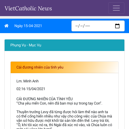
VietCatholic News
Ngày 15-04-2021
Phụng Vụ - Mục Vụ
Cái đương nhiên của tình yêu
Lm. Minh Anh
02:16 15/04/2021
CÁI ĐƯƠNG NHIÊN CỦA TÌNH YÊU
“Cha yêu mến Con, nên đã ban mọi sự trong tay Con”.
Thuyền trưởng Levy đã từng được hỏi làm thế nào anh ta
có thể cống hiến nhiều như vậy cho công việc của Chúa mà
vẫn sở hữu được một khối tài sản lớn đến thế. Levy trả lời,
“Ồ, khi tôi xúc nó ra, thì Ngài đã xúc nó vào, và Chúa luôn có