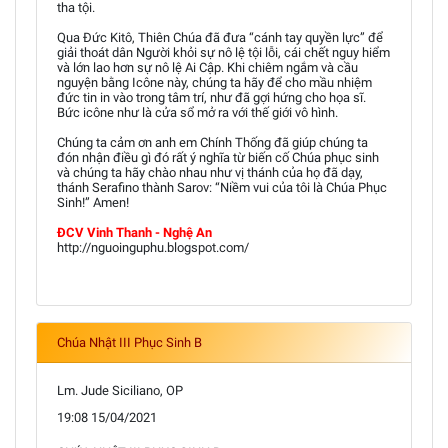
tha tội.
Qua Đức Kitô, Thiên Chúa đã đưa “cánh tay quyền lực” để
giải thoát dân Người khỏi sự nô lệ tội lỗi, cái chết nguy hiểm
và lớn lao hơn sự nô lệ Ai Cập. Khi chiêm ngắm và cầu
nguyện bằng Icône này, chúng ta hãy để cho mầu nhiệm
đức tin in vào trong tâm trí, như đã gợi hứng cho họa sĩ.
Bức icône như là cửa sổ mở ra với thế giới vô hình.
Chúng ta cảm ơn anh em Chính Thống đã giúp chúng ta
đón nhận điều gì đó rất ý nghĩa từ biến cố Chúa phục sinh
và chúng ta hãy chào nhau như vị thánh của họ đã dạy,
thánh Serafino thành Sarov: “Niềm vui của tôi là Chúa Phục
Sinh!” Amen!
ĐCV Vinh Thanh - Nghệ An
http://nguoinguphu.blogspot.com/
Chúa Nhật III Phục Sinh B
Lm. Jude Siciliano, OP
19:08 15/04/2021