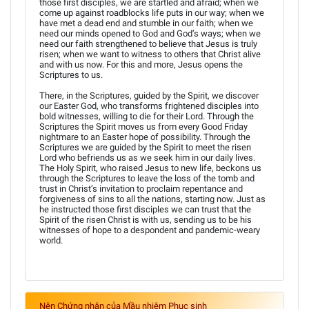
those first disciples, we are startled and afraid; when we
come up against roadblocks life puts in our way; when we
have met a dead end and stumble in our faith; when we
need our minds opened to God and God’s ways; when we
need our faith strengthened to believe that Jesus is truly
risen; when we want to witness to others that Christ alive
and with us now. For this and more, Jesus opens the
Scriptures to us.
There, in the Scriptures, guided by the Spirit, we discover
our Easter God, who transforms frightened disciples into
bold witnesses, willing to die for their Lord. Through the
Scriptures the Spirit moves us from every Good Friday
nightmare to an Easter hope of possibility. Through the
Scriptures we are guided by the Spirit to meet the risen
Lord who befriends us as we seek him in our daily lives.
The Holy Spirit, who raised Jesus to new life, beckons us
through the Scriptures to leave the loss of the tomb and
trust in Christ’s invitation to proclaim repentance and
forgiveness of sins to all the nations, starting now. Just as
he instructed those first disciples we can trust that the
Spirit of the risen Christ is with us, sending us to be his
witnesses of hope to a despondent and pandemic-weary
world.
Nên Chứng nhân của Mầu nhiệm Phục sinh