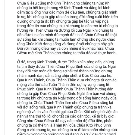
Chúa Giêsu cũng mở Kinh Thánh cho chúng ta nữa: Khi
chúng ta hết lòng hướng về Kinh Thánh và dâng lời kinh
cảm tạ: Giống như các môn đệ đầu tiên, chúng ta giật mình
lo sợ; khi chúng ta gặp rào cản trong đời sống xuất hiện trên
đường chúng ta đi; khi chúng ta gặp bế tắc và vấp ngã
trong đức tin của chúng ta; khi chúng ta cần mở trí chúng ta
hướng về Thiên Chúa và đường lối của Ngài; khi chúng ta
cần đức tin của mình đủ mạnh để tin là Chúa Giêsu đã thật
sự sống lại; khi chúng ta muốn làm chứng cho người khác
rằng Chúa Kitô đang sống và đang ở với chúng ta bây giờ.
Đối với những điều này và còn nhiều điều khác nữa, Chúa
Giêsu mở Kinh Thánh cho chúng ta thấu đáo và thực hành.
Ở đó, trong Kinh Thánh, được Thần khí hướng dẩn, chúng
ta tìm thấy được Thiên Chúa Phục Sinh của chúng ta. Ngài
thay đổi các môn đệ đang sợ hãi trở thành những chứng
nhân mạnh dạn, sẵn sàng chịu chết vì Đức Chúa của họ.
Qua Kinh Thánh, Chúa Thánh Thần đưa chúng ta từ cơn ác
mộng vàa thứ sáu Tuần Thánh đến sự hy vọng trong lễ
Phục Sinh. Qua Kinh Thánh Chúa Thánh Thần hướng dẫn
chúng ta gặp Đức Chúa Phục Sinh. Ngài làm bạn với chúng
ta trong khi chúng ta tin Ngài trong đời sống hằng ngày của
chúng ta. Chúa Thánh Thần làm cho Chúa Giêsu sống lại
với đời sống mới, qua Kinh Thánh giúp chúng ta tránh xa
ngôi mộ và tin vào lời mời gọi của Chúa Kitô công bố việc ăn
năn và tha thứ tội lỗi cho tất cả các dân tộc, kể từ bây giờ.
Cũng như Chúa Giêsu đã dạy các môn đệ đầu tiên, phần
chúng ta có thể tin là Thần Khí của Chúa Kitô Phục Sinh
đang ở với chúng ta, sai chúng ta ra đi làm nhân chứng của
niềm hy vọng cho những người đang lo sợ vì đại dịch covid