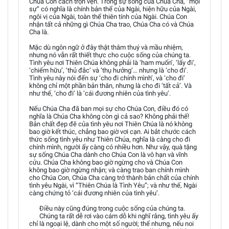
Chúa Con cách trọn vẹn. Trong sự sống của Chúa Cha, “mọi
sự” có nghĩa là chính bản thể của Ngài, hiện hữu của Ngài,
ngôi vị của Ngài, toàn thể thiên tính của Ngài. Chúa Con
nhận tất cả những gì Chúa Cha trao, Chúa Cha có và Chúa
Cha là.
Mặc dù ngôn ngữ ở đây thật thâm thuý và mầu nhiệm,
nhưng nó vẫn rất thiết thực cho cuộc sống của chúng ta.
Tình yêu nơi Thiên Chúa không phải là ‘ham muốn’, ‘lấy đi’,
‘chiếm hữu’, ‘thủ đắc’ và ‘thụ hưởng’… nhưng là ‘cho đi’.
Tình yêu này nói đến sự ‘cho đi chính mình’, và ‘cho đi’
không chỉ một phần bản thân, nhưng là cho đi ‘tất cả’. Và
như thế, ‘cho đi’ là ‘cái đương nhiên của tình yêu’.
Nếu Chúa Cha đã ban mọi sự cho Chúa Con, điều đó có
nghĩa là Chúa Cha không còn gì cả sao? Không phải thế!
Bản chất đẹp đẽ của tình yêu nơi Thiên Chúa là nó không
bao giờ kết thúc, chẳng bao giờ vơi cạn. Ai bắt chước cách
thức sống tình yêu như Thiên Chúa, nghĩa là càng cho đi
chính mình, người ấy càng có nhiều hơn. Như vậy, quà tặng
sự sống Chúa Cha dành cho Chúa Con là vô hạn và vĩnh
cửu. Chúa Cha không bao giờ ngừng cho và Chúa Con
không bao giờ ngừng nhận; và càng trao ban chính mình
cho Chúa Con, Chúa Cha càng trở thành bản chất của chính
tình yêu Ngài, vì “Thiên Chúa là Tình Yêu”; và như thế, Ngài
càng chứng tỏ ‘cái đương nhiên của tình yêu’.
Điều này cũng đúng trong cuộc sống của chúng ta.
Chúng ta rất dễ rơi vào cám dỗ khi nghĩ rằng, tình yêu ấy
chỉ là ngoại lệ, dành cho một số người; thế nhưng, nếu noi