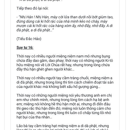
Tiếp theo đó lại nói:
- “Nhị Hán ! Nhị Hán, mày cời lửa than dưới nồi bớt giùm tao,
đừng dùng cái ki hốt rác của nhà mình kẻo nó cháy, mày
mượn cái ki hốt rác của hàng xóm ấy, nhớ đấy, nhớ đấy. A di
đà phật, a di đà phật…”
(Tiếu Đắc Hảo)
Suy tư 16:
Thời nay có nhiều người miệng niệm nam mô nhưng bụng
chứa đầy dao găm, dao phay; thời nay có những người Ki-tô
hữu miệng nói về Lời Chúa rất hay, nhưng trong lòng chứa
đầy thù hận ghét ghen người khác…
Thời nay có nhiều người tay cầm tràng chuỗi, miệng niệm a
di đà phật, nhưng trong lòng thì tìm cách chiếm đoạt tài sản
của người khác mà không biết xấu hổ gượng gùng…
Thời nay có những người miệng nói yêu thương anh em chị
em như chính mình, nhưng trong lòng tìm cách hạ bệ anh
em; miệng nói không hề thù hận một ai, nhưng đi đến đâu
thì gieo rắc thù hận đến đó; miệng nói luôn thông cảm cho
người khác, nhưng trong lòng thì luôn cố chấp từng lỗi nhỏ
hạt bụi của tha nhân…
Lão bà tay cầm tràng hạt miệng niệm a di dà phật, nhưng