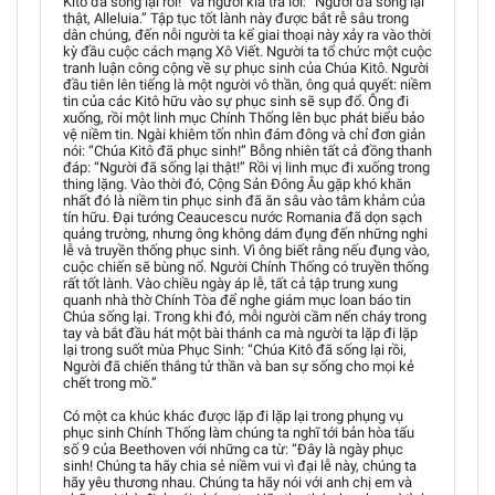
Kitô đã sống lại rồi!” và người kia trả lời: “Người đã sống lại
thật, Alleluia.” Tập tục tốt lành này được bắt rễ sâu trong
dân chúng, đến nỗi người ta kể giai thoại này xảy ra vào thời
kỳ đầu cuộc cách mạng Xô Viết. Người ta tổ chức một cuộc
tranh luận công cộng về sự phục sinh của Chúa Kitô. Người
đầu tiên lên tiếng là một người vô thần, ông quả quyết: niềm
tin của các Kitô hữu vào sự phục sinh sẽ sụp đổ. Ông đi
xuống, rồi một linh mục Chính Thống lên bục phát biểu bảo
vệ niềm tin. Ngài khiêm tốn nhìn đám đông và chỉ đơn giản
nói: “Chúa Kitô đã phục sinh!” Bỗng nhiên tất cả đồng thanh
đáp: “Người đã sống lại thật!” Rồi vị linh mục đi xuống trong
thing lặng. Vào thời đó, Cộng Sản Đông Âu gặp khó khăn
nhất đó là niềm tin phục sinh đã ăn sâu vào tâm khảm của
tín hữu. Đại tướng Ceaucescu nước Romania đã dọn sạch
quảng trường, nhưng ông không dám đụng đến những nghi
lễ và truyền thống phục sinh. Vì ông biết rằng nếu đụng vào,
cuộc chiến sẽ bùng nổ. Người Chính Thống có truyền thống
rất tốt lành. Vào chiều ngày áp lễ, tất cả tập trung xung
quanh nhà thờ Chính Tòa để nghe giám mục loan báo tin
Chúa sống lại. Trong khi đó, mỗi người cầm nến cháy trong
tay và bắt đầu hát một bài thánh ca mà người ta lặp đi lặp
lại trong suốt mùa Phục Sinh: “Chúa Kitô đã sống lại rồi,
Người đã chiến thắng tử thần và ban sự sống cho mọi kẻ
chết trong mồ.”
Có một ca khúc khác được lặp đi lặp lại trong phụng vụ
phục sinh Chính Thống làm chúng ta nghĩ tới bản hòa tấu
số 9 của Beethoven với những ca từ: “Đây là ngày phục
sinh! Chúng ta hãy chia sẻ niềm vui vì đại lễ này, chúng ta
hãy yêu thương nhau. Chúng ta hãy nói với anh chị em và