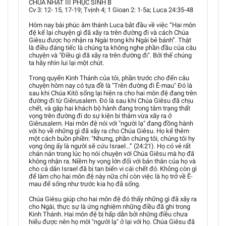
CHÚA NHẬT III PHỤC SINH B
Cv 3: 12- 15, 17-19; Tvịnh 4; 1 Gioan 2: 1-5a; Luca 24:35-48
Hôm nay bài phúc âm thánh Luca bắt đầu về việc “Hai môn
đệ kể lại chuyện gì đã xãy ra trên đường đi và cách Chúa
Giêsu được họ nhận ra Ngài trong khi Ngài bẻ bánh”. Thật
là điều đáng tiếc là chúng ta không nghe phần đầu của câu
chuyện và "Điều gì đã xãy ra trên đường đi". Bởi thế chúng
ta hãy nhìn lui lại một chút.
Trong quyển Kinh Thánh của tôi, phần trước cho đến câu
chuyện hôm nay có tựa đề là "Trên đường đi Ê-mau" Đó là
sau khi Chúa Kitô sống lại hiện ra cho hai môn đệ đang trên
đường đi từ Giêrusalem. Đó là sau khi Chúa Giêsu đã chịu
chết, và gặp hai khách bộ hành đang trong tâm trạng thất
vọng trên đường đi do sự kiện bi thảm vừa xãy ra ở
Giêrusalem. Hai môn đệ nói với "người lạ" đang đồng hành
với họ về những gì đã xãy ra cho Chúa Giêsu. Họ kể thêm
một cách buồn phiền: "Nhưng, phần chúng tôi, chúng tôi hy
vọng ông ấy là người sẽ cứu Israel...” (24:21). Họ có vẻ rất
chán nản trong lúc họ nói chuyện với Chúa Giêsu mà họ đã
không nhận ra. Niềm hy vọng lớn đối với bản thân của họ và
cho cả dân Israel đã bị tan biến vi cái chết đó. Không còn gì
để làm cho hai môn đệ này nữa chỉ còn việc là họ trở về Ê-
mau để sống như trước kia họ đã sống.
Chúa Giêsu giúp cho hai môn đệ đó thấy những gì đã xãy ra
cho Ngài, thực sự là ứng nghiệm những điều đã ghi trong
Kinh Thánh. Hai môn đệ bị hấp dẫn bởi những điều chưa
hiểu được nên họ mời "người lạ" ở lại với họ. Chúa Giêsu đã