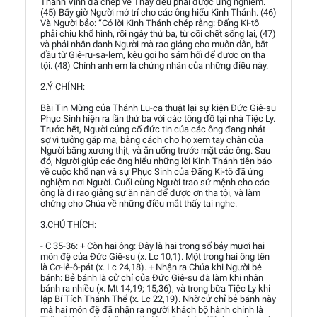
Thánh Vịnh đã chép về Thầy đều phải được ứng nghiệm.
(45) Bấy giờ Người mở trí cho các ông hiểu Kinh Thánh. (46)
Và Người bảo: “Có lời Kinh Thánh chép rằng: Đấng Ki-tô
phải chịu khổ hình, rồi ngày thứ ba, từ cõi chết sống lại, (47)
và phải nhân danh Người mà rao giảng cho muôn dân, bắt
đầu từ Giê-ru-sa-lem, kêu gọi họ sám hối để được ơn tha
tội. (48) Chính anh em là chứng nhân của những điều này.
2.Ý CHÍNH:
Bài Tin Mừng của Thánh Lu-ca thuật lại sự kiện Đức Giê-su
Phục Sinh hiện ra lần thứ ba với các tông đồ tại nhà Tiệc Ly.
Trước hết, Người củng cố đức tin của các ông đang nhát
sợ vì tưởng gặp ma, bằng cách cho họ xem tay chân của
Người bằng xương thịt, và ăn uống trước mặt các ông. Sau
đó, Người giúp các ông hiểu những lời Kinh Thánh tiên báo
về cuộc khổ nạn và sự Phục Sinh của Đấng Ki-tô đã ứng
nghiệm nơi Người. Cuối cùng Người trao sứ mệnh cho các
ông là đi rao giảng sự ăn năn để được ơn tha tội, và làm
chứng cho Chúa về những điều mắt thấy tai nghe.
3.CHÚ THÍCH:
- C 35-36: + Còn hai ông: Đây là hai trong số bảy mươi hai
môn đệ của Đức Giê-su (x. Lc 10,1). Một trong hai ông tên
là Cơ-lê-ô-pát (x. Lc 24,18). + Nhận ra Chúa khi Người bẻ
bánh: Bẻ bánh là cử chỉ của Đức Giê-su đã làm khi nhân
bánh ra nhiều (x. Mt 14,19; 15,36), và trong bữa Tiệc Ly khi
lập Bí Tích Thánh Thể (x. Lc 22,19). Nhờ cử chỉ bẻ bánh này
mà hai môn đệ đã nhận ra người khách bộ hành chính là