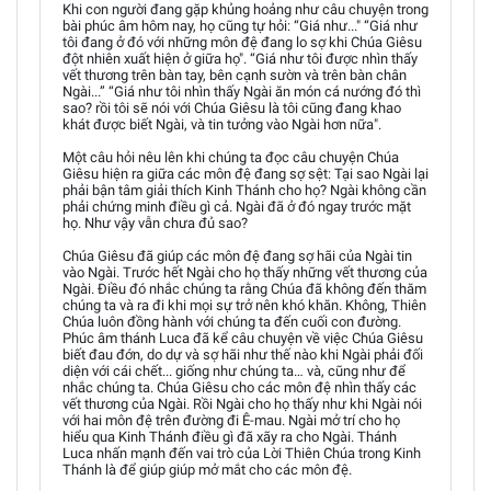
Khi con người đang gặp khủng hoảng như câu chuyện trong
bài phúc âm hôm nay, họ cũng tự hỏi: “Giá như..." “Giá như
tôi đang ở đó với những môn đệ đang lo sợ khi Chúa Giêsu
đột nhiên xuất hiện ở giữa họ". “Giá như tôi được nhìn thấy
vết thương trên bàn tay, bên cạnh sườn và trên bàn chân
Ngài...” “Giá như tôi nhìn thấy Ngài ăn món cá nướng đó thì
sao? rồi tôi sẽ nói với Chúa Giêsu là tôi cũng đang khao
khát được biết Ngài, và tin tưởng vào Ngài hơn nữa".
Một câu hỏi nêu lên khi chúng ta đọc câu chuyện Chúa
Giêsu hiện ra giữa các môn đệ đang sợ sệt: Tại sao Ngài lại
phải bận tâm giải thích Kinh Thánh cho họ? Ngài không cần
phải chứng minh điều gì cả. Ngài đã ở đó ngay trước mặt
họ. Như vậy vẫn chưa đủ sao?
Chúa Giêsu đã giúp các môn đệ đang sợ hãi của Ngài tin
vào Ngài. Trước hết Ngài cho họ thấy những vết thương của
Ngài. Điều đó nhắc chúng ta rằng Chúa đã không đến thăm
chúng ta và ra đi khi mọi sự trở nên khó khăn. Không, Thiên
Chúa luôn đồng hành với chúng ta đến cuối con đường.
Phúc âm thánh Luca đã kể câu chuyện về việc Chúa Giêsu
biết đau đớn, do dự và sợ hãi như thế nào khi Ngài phải đối
diện với cái chết... giống như chúng ta… và, cũng như để
nhắc chúng ta. Chúa Giêsu cho các môn đệ nhìn thấy các
vết thương của Ngài. Rồi Ngài cho họ thấy như khi Ngài nói
với hai môn đệ trên đường đi Ê-mau. Ngài mở trí cho họ
hiểu qua Kinh Thánh điều gì đã xãy ra cho Ngài. Thánh
Luca nhấn mạnh đến vai trò của Lời Thiên Chúa trong Kinh
Thánh là để giúp giúp mở mắt cho các môn đệ.