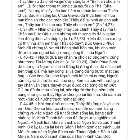
Thầy Giê-su đã chết và giờ đây sống lại.+ “Bình an cho anh
em”: Là lời chào thông thường của người Do Thái (Sha-
lom!). Nhưng lời này còn bao hàm sự chúc lành của Thiên
Chúa. Sau khi sống lại, Chúa Giê-su đã thực hiện lời hứa
ban bình an cho các môn đệ: “Thầy để lại bình an cho anh
em, Thầy ban bình an của Thầy cho anh em” (Ga 14,27).
- C 37-39: + Nhìn chân tay Thầy coi, chính Thầy đây mà !:
Chân tay Đức Giê-su có những vết thương do đã bị quân
lính đóng đinh vào thập tự (x. Lc 23,33). + Ma đâu có xương
có thịt như anh em thấy Thầy có đây?: Đức Giê-su Phục
Sinh đã chứng tỏ Người không phải hồn ma, khi cho môn
đệ xem con người bằng xương bằng thịt của Người.
- C 40-43: + Người đưa tay chân ra cho các ông xem: Cũng
như trong Tin Mừng Gio-an (x. Ga 20,20), Chúa Phục Sinh
đã chứng tỏ Người chính là Đấng bị đóng đinh, đã chịu chết
trên thập giá, mà nay sống lại và đang đứng trước mặt các
ông. + Các ông đưa cho Người một khúc cá nướng, Người
cầm lấy và ăn trước mặt các ông: Xem ra các vết thương ở
tay chân vẫn chưa thuyết phục được các tông đồ tin Đức
Giê-su đã thực sự sống lại, nên Người cho họ thêm một
bằng chứng cho thấy Người không phải hồn ma, khi cầm ăn
một khúc cá nướng trước mặt các ông.
- C 44-45: + Khi còn ở với anh em, Thầy đã từng nói với anh
em: Đức Giê-su tiếp tục cho các môn đệ có thêm bằng
chứng về việc Người đã từ cõi chết sống lại, bằng cách
nhắc lại lời Kinh Thánh tiên báo đã được ứng nghiệm nơi
Người.. + Sách luật Mô-sê, sách các Ngôn Sứ và các Thánh
Vịnh: Ở đây, Lu-ca lại kể ra Sách Thánh gồm các sách Luật
Mô-sê, các sách Ngôn Sứ và các Thánh Vịnh. * Sách luật
Mô-sê: Năm cuốn sách đầu của Thánh Kinh Cựu Ước,