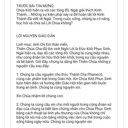
TRƯỚC BÀI TIN MỪNG:
Chúa Kitô hiện ra với các tông đồ, Ngài giải thích Kinh
Thánh.... Những sự kiện phải xảy ra để hoàn tất lời Kinh
Thánh đã viết về Ngài. Trong cuộc sống, chúng ta có năng
học hỏi và chia sẻ Lời Chúa không?
LỜI NGUYỆN GIÁO DÂN
Linh mục: Anh Chị Em thân mến,
Thiên Chúa Cha đã tôn vinh Ngôi Lời là Đức Kitô Phục Sinh,
Ngài hiện ra, dạy dỗ các tông đồ. Chúng ta cùng hiệp nhau,
như cộng đoàn tín hữu thời tiên khởi, trong sự cầu nguyện
và bẻ bánh. Giờ đây, chúng ta dâng lên Thiên Chúa những ý
nguyện cầu sau đây:
1. Chúng ta cầu nguyện cho Đức Thánh Cha Phanxicô,
cùng các phẩm trật trong Giáo Hội. Xin Chúa Kitô Phục Sinh
luôn hiện diện và hướng dẫn Giáo Hội trần gian tiến bước
trong an bình. Chúng ta cùng nguyện xin.
Xin Chúa nhậm lời chúng con.
2. Chúng ta cùng cầu xin cho mỗi người trong cộng đoàn-xứ
đạo của chúng ta biết làm chứng nhân cho Chúa Phục Sinh
bằng cách thuật lại tình yêu thương của Chúa không chỉ
bằng lời nói mà còn bằng những việc làm cụ thể trong cuộc
sống hằng ngày nữa. Chúng ta cùng nguyện xin