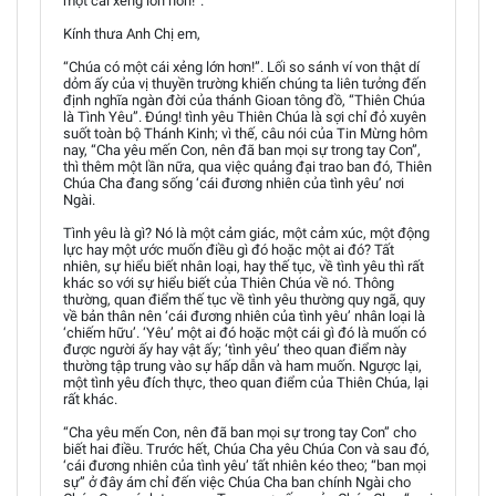
một cái xẻng lớn hơn!”.
Kính thưa Anh Chị em,
“Chúa có một cái xẻng lớn hơn!”. Lối so sánh ví von thật dí
dỏm ấy của vị thuyền trường khiến chúng ta liên tưởng đến
định nghĩa ngàn đời của thánh Gioan tông đồ, “Thiên Chúa
là Tình Yêu”. Đúng! tình yêu Thiên Chúa là sợi chỉ đỏ xuyên
suốt toàn bộ Thánh Kinh; vì thế, câu nói của Tin Mừng hôm
nay, “Cha yêu mến Con, nên đã ban mọi sự trong tay Con”,
thì thêm một lần nữa, qua việc quảng đại trao ban đó, Thiên
Chúa Cha đang sống ‘cái đương nhiên của tình yêu’ nơi
Ngài.
Tình yêu là gì? Nó là một cảm giác, một cảm xúc, một động
lực hay một ước muốn điều gì đó hoặc một ai đó? Tất
nhiên, sự hiểu biết nhân loại, hay thế tục, về tình yêu thì rất
khác so với sự hiểu biết của Thiên Chúa về nó. Thông
thường, quan điểm thế tục về tình yêu thường quy ngã, quy
về bản thân nên ‘cái đương nhiên của tình yêu’ nhân loại là
‘chiếm hữu’. ‘Yêu’ một ai đó hoặc một cái gì đó là muốn có
được người ấy hay vật ấy; ‘tình yêu’ theo quan điểm này
thường tập trung vào sự hấp dẫn và ham muốn. Ngược lại,
một tình yêu đích thực, theo quan điểm của Thiên Chúa, lại
rất khác.
“Cha yêu mến Con, nên đã ban mọi sự trong tay Con” cho
biết hai điều. Trước hết, Chúa Cha yêu Chúa Con và sau đó,
‘cái đương nhiên của tình yêu’ tất nhiên kéo theo; “ban mọi
sự” ở đây ám chỉ đến việc Chúa Cha ban chính Ngài cho