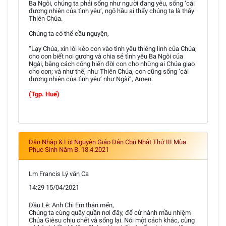
Ba Ngôi, chúng ta phải sống như người đang yêu, sống ‘cái
đương nhiên của tình yêu’, ngõ hầu ai thấy chúng ta là thấy
Thiên Chúa.
Chúng ta có thể cầu nguyện,
“Lạy Chúa, xin lôi kéo con vào tình yêu thiêng linh của Chúa;
cho con biết noi gương và chia sẻ tình yêu Ba Ngôi của
Ngài, bằng cách cống hiến đời con cho những ai Chúa giao
cho con; và như thế, như Thiên Chúa, con cũng sống ‘cái
đương nhiên của tình yêu’ như Ngài”, Amen.
(Tgp. Huế)
Dẫn Nhập & Lời Nguyện Giáo Dân Cbủ Nhật Thứ III Mùa
Phục Sinh Năm B. 18.4.2021
Lm Francis Lý văn Ca
14:29 15/04/2021
Đầu Lễ: Anh Chị Em thân mến,
Chúng ta cùng quây quần nơi đây, để cử hành mầu nhiệm
Chúa Giêsu chịu chết và sống lại. Nói một cách khác, cùng