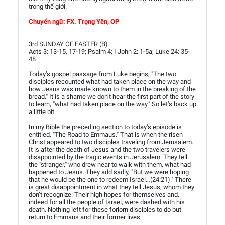
trong thế giới.
Chuyển ngữ: FX. Trọng Yên, OP
3rd SUNDAY OF EASTER (B)
Acts 3: 13-15, 17-19; Psalm 4; I John 2: 1-5a; Luke 24: 35-
48
Today’s gospel passage from Luke begins, "The two
disciples recounted what had taken place on the way and
how Jesus was made known to them in the breaking of the
bread." It is a shame we don’t hear the first part of the story
to learn, "what had taken place on the way." So let’s back up
a little bit.
In my Bible the preceding section to today’s episode is
entitled, "The Road to Emmaus." That is when the risen
Christ appeared to two disciples traveling from Jerusalem.
It is after the death of Jesus and the two travelers were
disappointed by the tragic events in Jerusalem. They tell
the "stranger," who drew near to walk with them, what had
happened to Jesus. They add sadly, "But we were hoping
that he would be the one to redeem Israel…(24:21)." There
is great disappointment in what they tell Jesus, whom they
don’t recognize. Their high hopes for themselves and,
indeed for all the people of Israel, were dashed with his
death. Nothing left for these forlorn disciples to do but
return to Emmaus and their former lives.