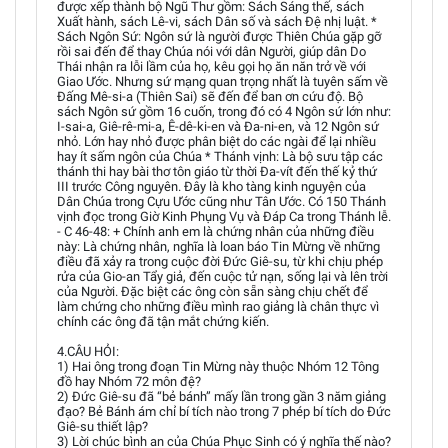
được xếp thành bộ Ngũ Thư gồm: Sách Sáng thế, sách
Xuất hành, sách Lê-vi, sách Dân số và sách Đệ nhị luật. *
Sách Ngôn Sứ: Ngôn sứ là người được Thiên Chúa gặp gỡ
rồi sai đến để thay Chúa nói với dân Người, giúp dân Do
Thái nhận ra lỗi lầm của họ, kêu gọi họ ăn năn trở về với
Giao Ước. Nhưng sứ mạng quan trọng nhất là tuyên sấm về
Đấng Mê-si-a (Thiên Sai) sẽ đến để ban ơn cứu độ. Bộ
sách Ngôn sứ gồm 16 cuốn, trong đó có 4 Ngôn sứ lớn như:
I-sai-a, Giê-rê-mi-a, Ê-dê-ki-en và Đa-ni-en, và 12 Ngôn sứ
nhỏ. Lớn hay nhỏ được phân biệt do các ngài để lại nhiều
hay ít sấm ngôn của Chúa * Thánh vịnh: Là bộ sưu tập các
thánh thi hay bài thơ tôn giáo từ thời Đa-vít đến thế kỷ thứ
III trước Công nguyên. Đây là kho tàng kinh nguyện của
Dân Chúa trong Cựu Ước cũng như Tân Ước. Có 150 Thánh
vịnh đọc trong Giờ Kinh Phụng Vụ và Đáp Ca trong Thánh lễ.
- C 46-48: + Chính anh em là chứng nhân của những điều
này: Là chứng nhân, nghĩa là loan báo Tin Mừng về những
điều đã xảy ra trong cuộc đời Đức Giê-su, từ khi chịu phép
rửa của Gio-an Tẩy giả, đến cuộc tử nạn, sống lại và lên trời
của Người. Đặc biệt các ông còn sẵn sàng chịu chết để
làm chứng cho những điều mình rao giảng là chân thực vì
chính các ông đã tận mắt chứng kiến.
4.CÂU HỎI:
1) Hai ông trong đoạn Tin Mừng này thuộc Nhóm 12 Tông
đồ hay Nhóm 72 môn đệ?
2) Đức Giê-su đã “bẻ bánh” mấy lần trong gần 3 năm giảng
đạo? Bẻ Bánh ám chỉ bí tích nào trong 7 phép bí tích do Đức
Giê-su thiết lập?
3) Lời chúc bình an của Chúa Phục Sinh có ý nghĩa thế nào?