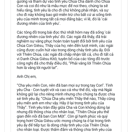
gương và tham dự vào tình yêu Chúa Cha dành cho Chúa
Con và coi đó như là mẫu mực để noi theo, chúng ta sẽ
hiểu rằng, tình yêu là cho đi chứ không phải nhận, và sự
cho đi này không bao giờ miễn trừ cho bất cứ ai sống tình
yêu của mình trong tất cả mọi đấng bậc; vì lẽ, đó là ‘cái
đương nhiên của tình yêu’.
Các tông đồ trong bài đọc thứ nhất hôm nay đã sống ‘cái
đương nhiên của tình yêu’ đó. Các ngài đã thấy, đã trải
nghiệm sự vâng phục hoàn toàn tuyệt đối bởi tình yêu của
Chúa Con Giêsu, Thầy của họ; nên đến lượt mình, các ngài
cũng được cuốn hút vào trong dòng chảy tình yêu ấy. Đối
với Thiên Chúa, các ngài đã chấp nhận tất cả, cho đi tất cả
vì Danh Chúa Giêsu Kitô; tuyên bố của các tông đồ trước
công nghị đã cho thấy điều đó, “Phải vâng lời Thiên Chúa
hơn là vâng lời người ta!”.
Anh Chị em,
“Cha yêu mến Con, nên đã ban mọi sự trong tay Con”. Tình
yêu Cha - Con tuyệt vời và cao cả như thế đó, vậy mà Ngài
không giữ lại cho riêng mình nhưng cho chúng ta được chia
sẻ tình yêu ấy, “Chúa Cha yêu mến Thầy thế nào, Thầy cũng
yêu mến anh em như vậy. Hãy ở lại trong tình yêu của
Thầy”. Tình yêu tràn đầy giữa Cha và Con không dừng lại
nhưng đã thông chia cho nhân loại, “Thiên Chúa yêu thế
gian đến nỗi đã ban Con Một”. Còn gì hạnh phúc và quý
trọng hơn! Chúa Giêsu ước mong chúng ta ở lại trong tình
yêu ấy để tiếp tục là dòng chảy tình yêu của Thiên Chúa
cho nhân loại. Được thấm đẫm và thông chia tình yêu của