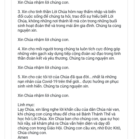
Xin Chúa nhậm lời chúng con.
3. Xin cho tinh thần Lời Chúa hôm nay thấm nhập và biến
đổi cuộc sống để chúng ta hỏi, trao đổi sự hiểu biết Lời
Chúa, không những nơi thánh lễ mà còn trong những buổi
sinh hoạt đoàn thể và trong mái ấm gia đình. Chúng ta cùng
nguyện xin.
Xin Chúa nhậm lời chúng con.
4. Xin cho mỗi người trong chúng ta luôn tích cực đóng góp
những viên gạch xây dựng tiếp cộng đoàn xứ đạo trong tinh
thần đoàn kết và yêu thương. Chúng ta cùng nguyện xin.
Xin Chúa nhậm lời chúng con.
5. Xin cho các tôi tớ của Chúa đã qua đời….nhất là những
nạn nhân của Covid-19 trên thế giới… được hưởng ơn phục
sinh vinh hiển. Chúng ta cùng nguyện xin.
Xin Chúa nhậm lời chúng con.
Linh mục:
Lạy Chúa, xin lắng nghe lời khẩn cầu của dân Chúa nài van,
khi chúng con cùng nhau để chia sẻ Bánh Thánh Thể và
học hỏi Lời Chúa. Xin Chúa ban cho chúng con, qua sự học
hỏi nầy, sẽ khám phá ra Chúa vẫn hiện diện và dạy dỗ
chúng con trong Giáo Hội. Chúng con cầu xin, nhờ Đức Kitô,
Chúa chúng con.
Amen