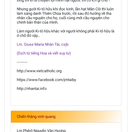
lòng thì lo ra chuyện lợi mình hại người, thì có ích gì chứ !
Nhưng gười Ki-tô hữu khi đọc kinh, lần hạt Mân Côi thì luôn
làm sáng danh Thiên Chúa trước, rồi sau đó hướng về tha
nhân cầu nguyện cho họ, cuối cùng mới cầu nguyện cho
chính bản thân của mình.
Làm người Ki-tô hữu khác với người không phải Ki-tô hữu là
ở chỗ đó vậy…
Lm. Giuse Maria Nhân Tài, csjb.
(Dịch từ tiếng Hoa và viết suy tư)
---------
http://www.vietcatholic.org
https://www.facebook.com/jmtaiby
http://nhantai.info
Chiến thắng vinh quang
Lm Phêrô Nguyễn Văn Hương