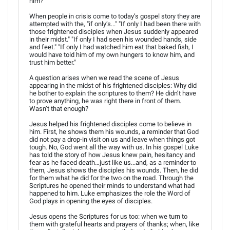
him?"
When people in crisis come to today’s gospel story they are
attempted with the, "if only’s..." "If only I had been there with
those frightened disciples when Jesus suddenly appeared
in their midst." "If only I had seen his wounded hands, side
and feet." "If only I had watched him eat that baked fish, I
would have told him of my own hungers to know him, and
trust him better."
A question arises when we read the scene of Jesus
appearing in the midst of his frightened disciples: Why did
he bother to explain the scriptures to them? He didn’t have
to prove anything, he was right there in front of them.
Wasn’t that enough?
Jesus helped his frightened disciples come to believe in
him. First, he shows them his wounds, a reminder that God
did not pay a drop-in visit on us and leave when things got
tough. No, God went all the way with us. In his gospel Luke
has told the story of how Jesus knew pain, hesitancy and
fear as he faced death…just like us...and, as a reminder to
them, Jesus shows the disciples his wounds. Then, he did
for them what he did for the two on the road. Through the
Scriptures he opened their minds to understand what had
happened to him. Luke emphasizes the role the Word of
God plays in opening the eyes of disciples.
Jesus opens the Scriptures for us too: when we turn to
them with grateful hearts and prayers of thanks; when, like