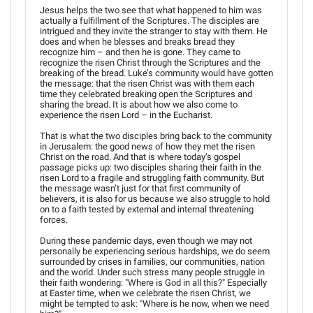
Jesus helps the two see that what happened to him was
actually a fulfillment of the Scriptures. The disciples are
intrigued and they invite the stranger to stay with them. He
does and when he blesses and breaks bread they
recognize him – and then he is gone. They came to
recognize the risen Christ through the Scriptures and the
breaking of the bread. Luke’s community would have gotten
the message: that the risen Christ was with them each
time they celebrated breaking open the Scriptures and
sharing the bread. It is about how we also come to
experience the risen Lord – in the Eucharist.
That is what the two disciples bring back to the community
in Jerusalem: the good news of how they met the risen
Christ on the road. And that is where today’s gospel
passage picks up: two disciples sharing their faith in the
risen Lord to a fragile and struggling faith community. But
the message wasn’t just for that first community of
believers, it is also for us because we also struggle to hold
on to a faith tested by external and internal threatening
forces.
During these pandemic days, even though we may not
personally be experiencing serious hardships, we do seem
surrounded by crises in families, our communities, nation
and the world. Under such stress many people struggle in
their faith wondering: "Where is God in all this?" Especially
at Easter time, when we celebrate the risen Christ, we
might be tempted to ask: "Where is he now, when we need