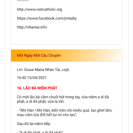
----------
http://www.vietcatholic.org
https://www.facebook.com/jmtaiby
http://nhantai.info
Mỗi Ngày Một Câu Chuyện
Lm. Giuse Maria Nhân Tài, csjb.
16:40 15/04/2021
16. LÃO BÀ NIỆM PHẬT
Có một lão bà cầm chuỗi hột trong tay, vừa niệm a di đà
phật, a di đà phật, vừa la lớn:
- “Nhị Hán ! Nhị Hán, kiến trên nồi nhiều quá, tao ghét lắm,
mau cầm lửa đốt hết tụi nó cho tao”,
Sau đó lại niệm tiếp:
- “A di đà phật, a di đà phật”.