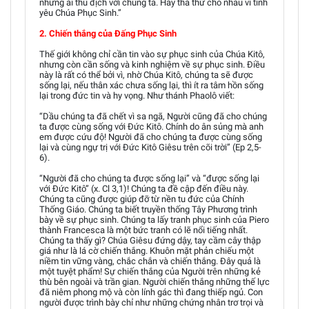
những ai thù địch với chúng ta. Hãy tha thứ cho nhau vì tình
yêu Chúa Phục Sinh.”
2. Chiến thắng của Đấng Phục Sinh
Thế giới không chỉ cần tin vào sự phục sinh của Chúa Kitô,
nhưng còn cần sống và kinh nghiệm về sự phục sinh. Điều
này là rất có thể bởi vì, nhờ Chúa Kitô, chúng ta sẽ được
sống lại, nếu thân xác chưa sống lại, thì ít ra tâm hồn sống
lại trong đức tin và hy vọng. Như thánh Phaolô viết:
“Dầu chúng ta đã chết vì sa ngã, Người cũng đã cho chúng
ta được cùng sống với Đức Kitô. Chính do ân sủng mà anh
em được cứu độ! Người đã cho chúng ta được cùng sống
lại và cùng ngự trị với Đức Kitô Giêsu trên cõi trời” (Ep 2,5-
6).
“Người đã cho chúng ta được sống lại” và “được sống lại
với Đức Kitô” (x. Cl 3,1)! Chúng ta đề cập đến điều này.
Chúng ta cũng được giúp đỡ từ nền tu đức của Chính
Thống Giáo. Chúng ta biết truyền thống Tây Phương trình
bày về sự phục sinh. Chúng ta lấy tranh phục sinh của Piero
thành Francesca là một bức tranh có lẽ nổi tiếng nhất.
Chúng ta thấy gì? Chúa Giêsu đứng dậy, tay cầm cây thập
giá như là lá cờ chiến thắng. Khuôn mặt phản chiếu một
niềm tin vững vàng, chắc chắn và chiến thắng. Đây quả là
một tuyệt phẩm! Sự chiến thắng của Người trên những kẻ
thù bên ngoài và trần gian. Người chiến thắng những thế lực
đã niêm phong mộ và còn lính gác thì đang thiếp ngủ. Con
người được trình bày chỉ như những chứng nhân trơ trọi và