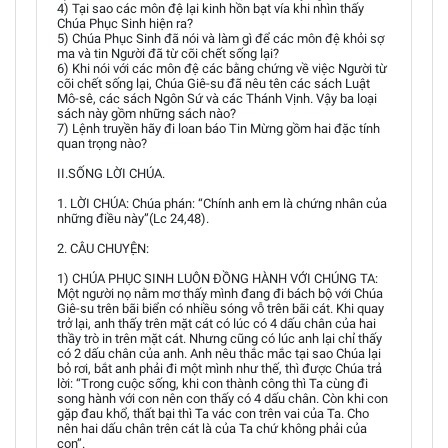
4) Tại sao các môn đệ lại kinh hồn bạt vía khi nhìn thấy
Chúa Phục Sinh hiện ra?
5) Chúa Phục Sinh đã nói và làm gì để các môn đệ khỏi sợ
ma và tin Người đã từ cõi chết sống lại?
6) Khi nói với các môn đệ các bằng chứng về việc Người từ
cõi chết sống lại, Chúa Giê-su đã nêu tên các sách Luật
Mô-sê, các sách Ngôn Sứ và các Thánh Vịnh. Vậy ba loại
sách này gồm những sách nào?
7) Lệnh truyền hãy đi loan báo Tin Mừng gồm hai đặc tính
quan trọng nào?
II.SỐNG LỜI CHÚA.
1. LỜI CHÚA: Chúa phán: “Chính anh em là chứng nhân của
những điều này”(Lc 24,48).
2. CÂU CHUYỆN:
1) CHÚA PHỤC SINH LUÔN ĐỒNG HÀNH VỚI CHÚNG TA:
Một người nọ nằm mơ thấy mình đang đi bách bộ với Chúa
Giê-su trên bãi biển có nhiều sóng vỗ trên bãi cát. Khi quay
trở lại, anh thấy trên mặt cát có lúc có 4 dấu chân của hai
thầy trò in trên mặt cát. Nhưng cũng có lúc anh lại chỉ thấy
có 2 dấu chân của anh. Anh nêu thắc mắc tại sao Chúa lại
bỏ rơi, bắt anh phải đi một mình như thế, thì được Chúa trả
lời: “Trong cuộc sống, khi con thành công thì Ta cùng đi
song hành với con nên con thấy có 4 dấu chân. Còn khi con
gặp đau khổ, thất bại thì Ta vác con trên vai của Ta. Cho
nên hai dấu chân trên cát là của Ta chứ không phải của
con”.