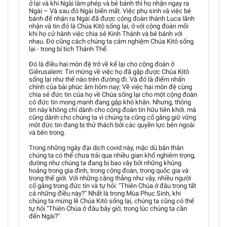
ở lại và khi Ngài làm phép và bẻ bánh thì họ nhận ngay ra
Ngài – Và sau đó Ngài biến mất. Việc phụ sinh và việc bẻ
bánh để nhận ra Ngài đã được cộng đoàn thánh Luca lãnh
nhận và tin đó là Chúa Kitô sống lại, ở với cộng đoàn mỗi
khi họ cử hành việc chia sẻ Kinh Thánh và bẻ bánh với
nhau. Đó cũng cách chúng ta cảm nghiệm Chúa Kitô sống
lại - trong bí tích Thánh Thể.
Đó là điều hai môn đệ trở về kể lại cho cộng đoàn ở
Giêrusalem: Tin mừng về việc họ đã gặp được Chúa Kitô
sống lại như thế nào trên đường đi. Và đó là điểm nhấn
chính của bài phúc âm hôm nay; Về việc hai môn đệ cùng
chia sẻ đức tin của họ về Chúa sống lại cho một cộng đoàn
có đức tin mong manh đang gặp khó khăn. Nhưng, thông
tin này không chỉ dành cho cộng đoàn tín hữu tiên khởi. mà
cũng dành cho chúng ta vì chúng ta cũng cố gắng giữ vững
một đức tin đang bị thử thách bởi các quyền lực bên ngoài
và bên trong.
Trong những ngày đại dịch covid này, mặc dù bản thân
chúng ta có thể chưa trải qua nhiều gian khổ nghiêm trọng,
dường như chúng ta đang bị bao vây bởi những khủng
hoảng trong gia đình, trong cộng đoàn, trong quốc gia và
trong thế giới. Với những căng thẳng như vậy, nhiều người
cố gắng trong đức tin và tự hỏi: "Thiên Chúa ở đâu trong tất
cả những điều này?" Nhất là trong Mùa Phục Sinh, khi
chúng ta mừng lễ Chúa Kitô sống lại, chúng ta cũng có thể
tự hỏi "Thiên Chúa ở đâu bây giờ, trong lúc chúng ta cần
đến Ngài?"