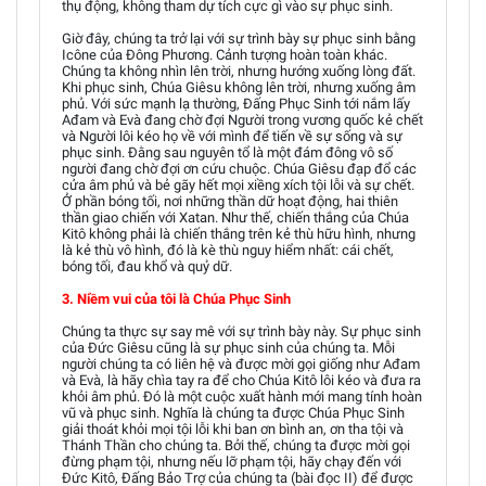
thụ động, không tham dự tích cực gì vào sự phục sinh.
Giờ đây, chúng ta trở lại với sự trình bày sự phục sinh bằng
Icône của Đông Phương. Cảnh tượng hoàn toàn khác.
Chúng ta không nhìn lên trời, nhưng hướng xuống lòng đất.
Khi phục sinh, Chúa Giêsu không lên trời, nhưng xuống âm
phủ. Với sức mạnh lạ thường, Đấng Phục Sinh tới nắm lấy
Ađam và Evà đang chờ đợi Người trong vương quốc kẻ chết
và Người lôi kéo họ về với mình để tiến về sự sống và sự
phục sinh. Đằng sau nguyên tổ là một đám đông vô số
người đang chờ đợi ơn cứu chuộc. Chúa Giêsu đạp đổ các
cửa âm phủ và bẻ gãy hết mọi xiềng xích tội lỗi và sự chết.
Ở phần bóng tối, nơi những thần dữ hoạt động, hai thiên
thần giao chiến với Xatan. Như thế, chiến thắng của Chúa
Kitô không phải là chiến thắng trên kẻ thù hữu hình, nhưng
là kẻ thù vô hình, đó là kè thù nguy hiểm nhất: cái chết,
bóng tối, đau khổ và quỷ dữ.
3. Niềm vui của tôi là Chúa Phục Sinh
Chúng ta thực sự say mê với sự trình bày này. Sự phục sinh
của Đức Giêsu cũng là sự phục sinh của chúng ta. Mỗi
người chúng ta có liên hệ và được mời gọi giống như Ađam
và Evà, là hãy chìa tay ra để cho Chúa Kitô lôi kéo và đưa ra
khỏi âm phủ. Đó là một cuộc xuất hành mới mang tính hoàn
vũ và phục sinh. Nghĩa là chúng ta được Chúa Phục Sinh
giải thoát khỏi mọi tội lỗi khi ban ơn bình an, ơn tha tội và
Thánh Thần cho chúng ta. Bởi thế, chúng ta được mời gọi
đừng phạm tội, nhưng nếu lỡ phạm tội, hãy chạy đến với
Đức Kitô, Đấng Bảo Trợ của chúng ta (bài đọc II) để được