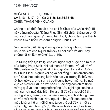
19:04 15/04/2021
CHÚA NHẬT III PHỤC SINH
Cv 3,13-15.17-19; 1 Ga 2,1-5a; Lc 24,35-48
CHIẾN THẮNG VINH QUANG
Chúng ta có thể tóm tắt sứ điệp Lời Chúa của Chúa Nhật III
này bằng một câu: “Đấng Phục Sinh đã chiến thắng sự chết
một cách vinh quang.” Trong bài đọc I, chúng ta nghe thánh
Phêrô tuyên bố trước đám đông về Chúa Giêsu:
“Anh em đã giết Đấng khơi nguồn sự sống, nhưng Thiên
Chúa đã làm cho Người trỗi dậy từ cõi chết: về điều này,
chúng tôi xin làm chứng” (Cv 3,15).
Tin Mừng tiếp tục kể lại cho chúng ta một cuộc hiện ra nữa
của Đấng Phục Sinh. Khi hai môn đệ Emmau vội vã trở về
Giêrusalem và đang kể lại những gì vừa xảy ra dọc đường
thì Chúa Giêsu hiện ra với họ và nói rằng: “Bình an cho anh
em!” Quả thật, các ông kinh hồn bạt vía, tưởng là thấy ma,
rồi họ ngờ vực, chưa tin và cuối cùng họ vui mừng. Sự ngờ
vực và niềm vui đi liền với nhau: “Các ông còn chưa tin vì
mừng quá và còn đang ngỡ ngàng.” Sự nghi ngờ của họ là
một sự nghi ngờ đặc biệt. Đó là thái độ của người đã tin,
nhưng không hiểu lý do thế nào, dường như họ không dám
tin vào mắt mình nữa. Như người ta hay nói: quá đẹp đến
mức không thể tin nổi! Chúng ta có thể gọi đây là một sự
nghịch lý, niềm tin ngờ vực! Để làm cho họ tin, Chúa Giêsu
hỏi họ có gì ăn không, bởi lẽ, không có gì có thể củng cố và