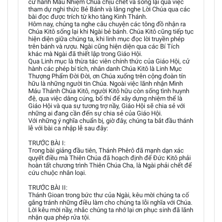
cử hành Mầu Nhiệm Chúa chịu chết và sống lại qua việc
tham dự nghi thức Bẻ Bánh và lắng nghe Lời Chúa qua các
bài đọc được trích từ kho tàng Kinh Thánh.
Hôm nay, chúng ta nghe câu chuyện các tông đồ nhận ra
Chúa Kitô sống lại khi Ngài bẻ bánh. Chúa Kitô cũng tiếp tục
hiện diện giữa chúng ta, khi linh mục đọc lời truyền phép
trên bánh và rượu. Ngài cũng hiện diện qua các Bí Tích
khác mà Ngài đã thiết lập trong Giáo Hội.
Qua Linh mục là thừa tác viên chính thức của Giáo Hội, cử
hành các phép bí tích, nhân danh Chúa Kitô là Linh Mục
Thượng Phẩm Đời Đời, ơn Chúa xuống trên cộng đoàn tín
hữu là những người tin Chúa. Ngoài việc lãnh nhận Mình
Máu Thánh Chúa Kitô, người Kitô hữu còn sống tình huynh
đệ, qua việc dâng cúng, bố thí để xây dựng nhiệm thể là
Giáo Hội và qua sự tương trợ nầy, Giáo Hội sẽ chia sẻ với
những ai đang cần đến sự chia sẻ của Giáo Hội.
Với những ý nghĩa chuẩn bị, giờ đây, chúng ta bắt đầu thánh
lễ với bài ca nhập lễ sau đây:
TRƯỚC BÀI I:
Trong bài giảng đầu tiên, Thánh Phêrô đã mạnh dạn xác
quyết điều mà Thiên Chúa đã hoạch định để Đức Kitô phải
hoàn tất chương trình Thiên Chúa Cha, là Ngài phải chết để
cứu chuộc nhân loại.
TRƯỚC BÀI II:
Thánh Gioan trong bức thư của Ngài, kêu mời chúng ta cố
gắng tránh những điều làm cho chúng ta lỗi nghĩa với Chúa.
Lời kêu mời nầy, nhắc chúng ta nhớ lại ơn phục sinh đã lãnh
nhận qua phép rửa tội.