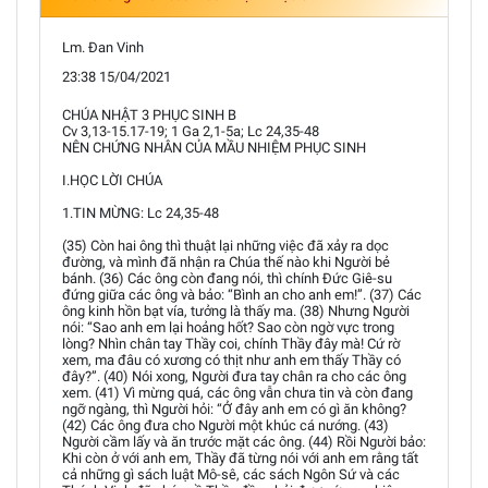
Lm. Đan Vinh
23:38 15/04/2021
CHÚA NHẬT 3 PHỤC SINH B
Cv 3,13-15.17-19; 1 Ga 2,1-5a; Lc 24,35-48
NÊN CHỨNG NHÂN CỦA MẦU NHIỆM PHỤC SINH
I.HỌC LỜI CHÚA
1.TIN MỪNG: Lc 24,35-48
(35) Còn hai ông thì thuật lại những việc đã xảy ra dọc
đường, và mình đã nhận ra Chúa thế nào khi Người bẻ
bánh. (36) Các ông còn đang nói, thì chính Đức Giê-su
đứng giữa các ông và bảo: “Bình an cho anh em!”. (37) Các
ông kinh hồn bạt vía, tưởng là thấy ma. (38) Nhưng Người
nói: “Sao anh em lại hoảng hốt? Sao còn ngờ vực trong
lòng? Nhìn chân tay Thầy coi, chính Thầy đây mà! Cứ rờ
xem, ma đâu có xương có thịt như anh em thấy Thầy có
đây?”. (40) Nói xong, Người đưa tay chân ra cho các ông
xem. (41) Vì mừng quá, các ông vẫn chưa tin và còn đang
ngỡ ngàng, thì Người hỏi: “Ở đây anh em có gì ăn không?
(42) Các ông đưa cho Người một khúc cá nướng. (43)
Người cầm lấy và ăn trước mặt các ông. (44) Rồi Người bảo:
Khi còn ở với anh em, Thầy đã từng nói với anh em rằng tất
cả những gì sách luật Mô-sê, các sách Ngôn Sứ và các