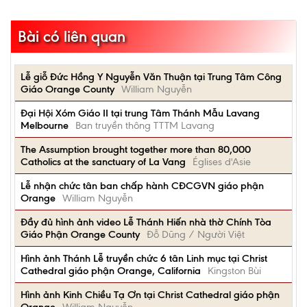
Bài có liên quan
Lễ giỗ Đức Hồng Y Nguyễn Văn Thuận tại Trung Tâm Công
Giáo Orange County
William Nguyễn
Đại Hội Xóm Giáo II tại trung Tâm Thánh Mẫu Lavang
Melbourne
Ban truyền thông TTTM Lavang
The Assumption brought together more than 80,000
Catholics at the sanctuary of La Vang
Églises d'Asie
Lễ nhận chức tân ban chấp hành CĐCGVN giáo phận
Orange
William Nguyễn
Đầy đủ hình ảnh video Lễ Thánh Hiến nhà thờ Chính Tòa
Giáo Phận Orange County
Đỗ Dũng / Người Việt
Hình ảnh Thánh Lễ truyền chức 6 tân Linh mục tại Christ
Cathedral giáo phận Orange, California
Kingston Bùi
Hình ảnh Kinh Chiều Tạ Ơn tại Christ Cathedral giáo phận