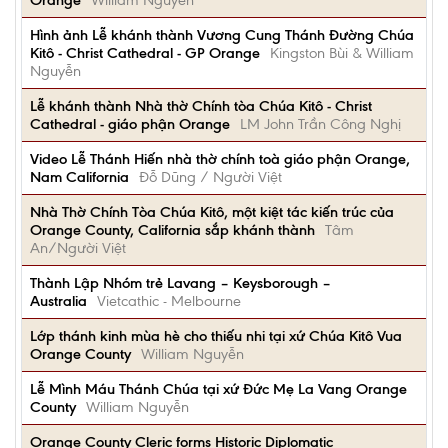
Orange
William Nguyễn
Hình ảnh Lễ khánh thành Vương Cung Thánh Đường Chúa
Kitô - Christ Cathedral - GP Orange
Kingston Bùi & William
Nguyễn
Lễ khánh thành Nhà thờ Chính tòa Chúa Kitô - Christ
Cathedral - giáo phận Orange
LM John Trần Công Nghị
Video Lễ Thánh Hiến nhà thờ chính toà giáo phận Orange,
Nam California
Đỗ Dũng / Người Việt
Nhà Thờ Chính Tòa Chúa Kitô, một kiệt tác kiến trúc của
Orange County, California sắp khánh thành
Tâm
An/Người Việt
Thành Lập Nhóm trẻ Lavang – Keysborough –
Australia
Vietcathic - Melbourne
Lớp thánh kinh mùa hè cho thiếu nhi tại xứ Chúa Kitô Vua
Orange County
William Nguyễn
Lễ Mình Máu Thánh Chúa tại xứ Đức Mẹ La Vang Orange
County
William Nguyễn
Orange County Cleric forms Historic Diplomatic