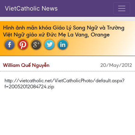
VietCatholic News
Hình ảnh mãn khóa Giáo Lý Song Ngữ và Trường
Việt Ngữ giáo xứ Đức Mẹ La Vang, Orange
William Quế Nguyễn
20/May/2012
http://vietcatholic.net/VietCatholicPhoto/default.aspx?
f=20052012084724.zip