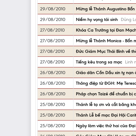
29/08/2010
Mừng lễ Thánh Augustino Bổn 
29/08/2010
Niềm hy vọng tái sinh
Dũng L
27/08/2010
Khóa Ca Trưởng tại Đan Mạc
27/08/2010
Mừng lễ Thánh Monica - Bổn 
27/08/2010
Đức Giám Mục Thái Bình về t
27/08/2010
Tiếng kêu trong sa mạc
Linh
26/08/2010
Giáo dân Cồn Dầu xin tỵ nạn 
26/08/2010
Thông điệp từ ĐGH: Mẹ Teresa,
26/08/2010
Pháp chọn Taizé để chuẩn bị 
25/08/2010
Thánh lễ tạ ơn và cắt băng 
25/08/2010
Thánh Lễ bế mạc Đại Hội Carit
25/08/2010
Ngày làm việc thứ hai của Đại