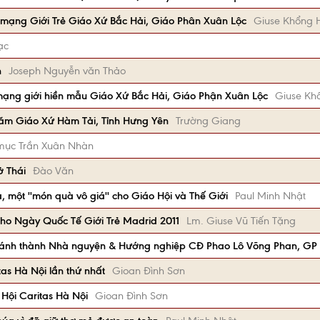
mạng Giới Trẻ Giáo Xứ Bắc Hải, Giáo Phân Xuân Lộc
Giuse Khổng 
ạc
h
Joseph Nguyễn văn Thảo
mạng giới hiền mẫu Giáo Xứ Bắc Hải, Giáo Phận Xuân Lộc
Giuse Kh
hăm Giáo Xứ Hàm Tải, Tỉnh Hưng Yên
Trường Giang
 mục Trần Xuân Nhàn
ở Thái
Đào Văn
 một ''món quà vô giá'' cho Giáo Hội và Thế Giới
Paul Minh Nhật
cho Ngày Quốc Tế Giới Trẻ Madrid 2011
Lm. Giuse Vũ Tiến Tặng
khánh thành Nhà nguyện & Hướng nghiệp CĐ Phao Lô Võng Phan, GP 
as Hà Nội lần thứ nhất
Gioan Đình Sơn
 Hội Caritas Hà Nội
Gioan Đình Sơn