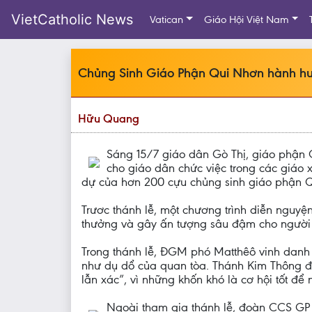
VietCatholic News
Vatican
Giáo Hội Việt Nam
Chủng Sinh Giáo Phận Qui Nhơn hành h
Hữu Quang
Sáng 15/7 giáo dân Gò Thị, giáo phận 
cho giáo dân chức việc trong các giáo
dự của hơn 200 cựu chủng sinh giáo phận
Trươc thánh lễ, một chương trình diễn nguyện
thưởng và gây ấn tượng sâu đậm cho người 
Trong thánh lễ, ĐGM phó Matthêô vinh danh 
như dụ dổ của quan tòa. Thánh Kim Thông đã
lẫn xác”, vì những khốn khó là cơ hội tốt để
Ngoài tham gia thánh lễ, đoàn CCS G