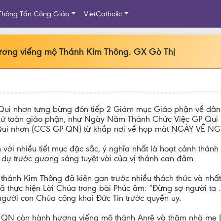
Thông Tấn Công Giáo
VietCatholic
ương viếng mộ Thánh Kim Thông. GX Gò Thị
Qui nhơn tưng bừng đón tiếp 2 Giám mục Giáo phận về dâng
 xứ toàn giáo phận, như Ngày Năm Thánh Chức Việc GP Qui 
 Qui nhơn (CCS GP QN) từ khắp nơi về họp măt NGÀY VỀ N
 với nhiều tiết mục đặc sắc, ý nghĩa nhất là hoạt cảnh thánh
dự trước gương sáng tuyệt vời của vị thánh can đảm.
thánh Kim Thông đã kiên gan trước nhiều thách thức và nhấ
 thực hiện Lời Chúa trong bài Phúc âm: “Đừng sợ người ta …”
 người con Chúa công khai Đức Tin trước quyền uy.
P QN còn hành hương viếng mộ thánh Anrê và thăm nhà mẹ 