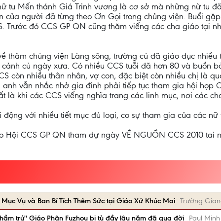
ữ tu Mến thánh Giá Trinh vương là cơ sở mà những nữ tu đã
 ân của người đã từng theo Ơn Gọi trong chủng viện. Buổi gặp
S. Trước đó CCS GP QN cũng thăm viếng các cha giáo tại n
thăm chủng viện Làng sông, trường củ đã giáo dục nhiều t
i cảnh củ ngày xưa. Có nhiều CCS tuỗi đã hơn 80 và buồn bả 
CCS còn nhiều thân nhân, vợ con, đặc biệt còn nhiều chị là 
, anh vẫn nhắc nhở gia đinh phải tiếp tục tham gia hội họp 
là khi các CCS viếng nghĩa trang các linh mục, nơi các ch
i động với nhiều tiết mục đủ loại, co sự tham gia của các n
ho Hội CCS GP QN tham dự ngày VỀ NGUỒN CCS 2010 tai nhà
Mục Vụ và Ban Bí Tích Thêm Sức tại Giáo Xứ Khúc Mai
Trường Gia
hầm trú'' Giáo Phận Fuzhou bị tù đầy lâu năm đã qua đời
Paul Minh