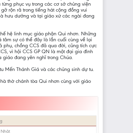
 từng phục vụ trong các cơ sở chủng viện
 gỡ rộn rã trong tiếng hát cộng đồng vui
hà hưu dưởng và tại giáo xứ các ngài đang
hế hệ linh mục giáo phận Qui nhơn. Những
tâm sự có thể đây là lần cuối cùng về lại
quả phụ, chồng CCS đã qua đời, cũng tích cực
CCS, vì hội CCS GP QN là một đại gia đình
a giáo đang yên nghĩ trong Chúa.
ữ tu Mến Thánh Giá và các chủng sinh dự tu.
 thờ chánh tòa Qui nhơn cùng với giáo
ng
 Nhật