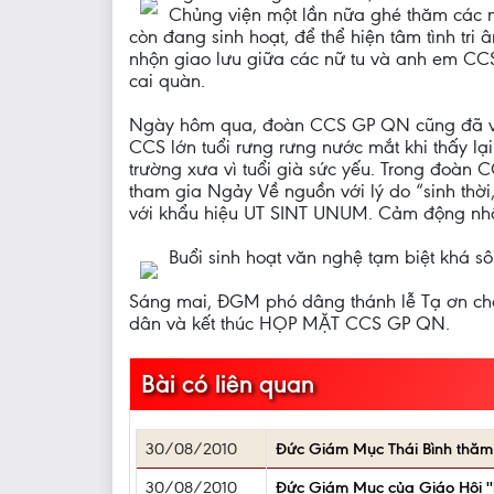
Chủng viện một lần nữa ghé thăm các n
còn đang sinh hoạt, để thể hiện tâm tình tri
nhộn giao lưu giữa các nữ tu và anh em CC
cai quàn.
Ngày hôm qua, đoàn CCS GP QN cũng đã về 
CCS lớn tuổi rưng rưng nước mắt khi thấy lạ
trường xưa vì tuổi già sức yếu. Trong đoàn 
tham gia Ngảy Về nguồn với lý do “sinh thời
với khẩu hiệu UT SINT UNUM. Cảm động nhất 
Buổi sinh hoạt văn nghệ tạm biệt khá sô
Sáng mai, ĐGM phó dâng thánh lễ Tạ ơn c
dân và kết thúc HỌP MẶT CCS GP QN.
Bài có liên quan
30/08/2010
Đức Giám Mục Thái Bình thăm 
30/08/2010
Đức Giám Mục của Giáo Hội ''