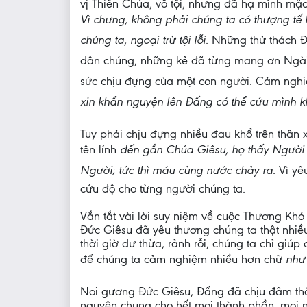
vị Thiên Chúa, vô tội, nhưng đã hạ mình mặc
Vì chưng, không phải chúng ta có thượng tế 
chúng ta, ngoại trừ tội lỗi
. Những thử thách 
dân chúng, những kẻ đã từng mang ơn Ngài.
sức chịu đựng của một con người. Cảm nghiệm
xin khẩn nguyện lên Đấng có thể cứu mình k
Tuy phải chịu đựng nhiều đau khổ trên thân 
tên lính 
đến gần Chúa Giêsu, họ thấy Người 
Người; tức thì máu cùng nước chảy ra
. Vì 
cứu độ cho từng người chúng ta.
Vắn tắt vài lời suy niệm về cuộc Thương Khó
Đức Giêsu đã yêu thương chúng ta thật nhiều
thời giờ dư thừa, rảnh rỗi, chúng ta chỉ gi
để chúng ta cảm nghiệm nhiều hơn chữ 
như
Noi gương Đức Giêsu, Đấng đã chịu đâm thâu
nguyện chung cho hết mọi thành phần, mọi n