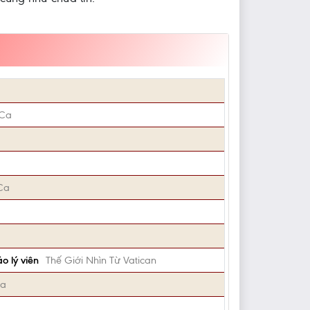
 Ca
 Ca
o lý viên
Thế Giới Nhìn Từ Vatican
Ca