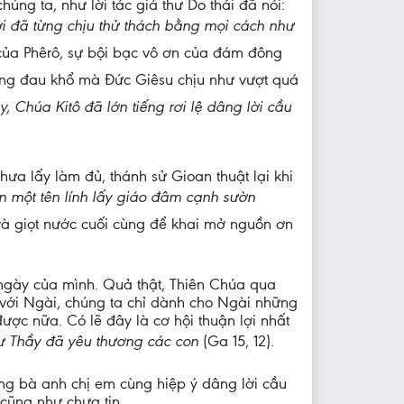
ng ta, như lời tác giả thư Do thái đã nói:
ời đã từng chịu thử thách bằng mọi cách như
 của Phêrô, sự bội bạc vô ơn của đám đông
ững đau khổ mà Đức Giêsu chịu như vượt quá
y, Chúa Kitô đã lớn tiếng rơi lệ dâng lời cầu
ưa lấy làm đủ, thánh sử Gioan thuật lại khi
 một tên lính lấy giáo đâm cạnh sườn
 và giọt nước cuối cùng để khai mở nguồn ơn
 ngày của mình. Quả thật, Thiên Chúa qua
i với Ngài, chúng ta chỉ dành cho Ngài những
ược nữa. Có lẽ đây là cơ hội thuận lợi nhất
 Thầy đã yêu thương các con
 (Ga 15, 12).
ông bà anh chị em cùng hiệp ý dâng lời cầu
cũng như chưa tin.