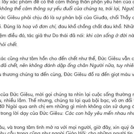
 lấy xác phàm để có thể cảm thông thân phận yếu hèn của chú
không thể cảm thông sự yếu đuối của chúng ta, trái lại, Ngư
Đức Giêsu phải chịu đó là sự phản bội của Giuđa, chối Thầy
 Đúng là 
hoạ vô đơn chí
, đau khổ chồng chất đau khổ. Nh
 điều đó, tác giả thư Do thái đã nói: 
khi còn sống ở đời nà
hỏi chết
.
xác cũng như tâm hồn cho đến chết như thế, Đức Giêsu vẫn ch
đã chết, nên không đánh dập ống chân Người nữa, tuy nhiên
yêu thương chúng ta đến cùng, Đức Giêsu đổ ra đến giọt máu
 của Đức Giêsu, mời gọi chúng ta nhìn lại cuộc sống thường
, nhiều lắm. Thế nhưng, chúng ta lại quá bội bạc, vô ơn đố
úp đỡ Ngài qua anh chị em những gì mình không còn sử dụng đ
 trong lời dạy của Đức Giêsu: 
Các con hãy yêu mến nhau như
, và trong tâm tình mở ra với mọi người, giờ đây, xin quý 
hu cầu trong cũng như ngoài Giáo Hội; cho những người tin 