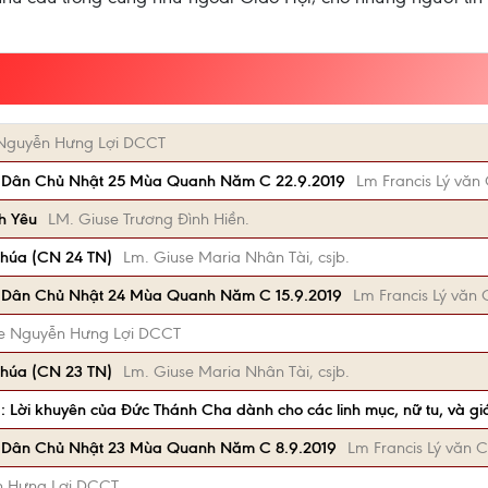
Nguyễn Hưng Lợi DCCT
 Dân Chủ Nhật 25 Mùa Quanh Năm C 22.9.2019
Lm Francis Lý văn
nh Yêu
LM. Giuse Trương Đình Hiền.
húa (CN 24 TN)
Lm. Giuse Maria Nhân Tài, csjb.
 Dân Chủ Nhật 24 Mùa Quanh Năm C 15.9.2019
Lm Francis Lý văn
e Nguyễn Hưng Lợi DCCT
húa (CN 23 TN)
Lm. Giuse Maria Nhân Tài, csjb.
g: Lời khuyên của Đức Thánh Cha dành cho các linh mục, nữ tu, và giá
 Dân Chủ Nhật 23 Mùa Quanh Năm C 8.9.2019
Lm Francis Lý văn 
n Hưng Lợi DCCT