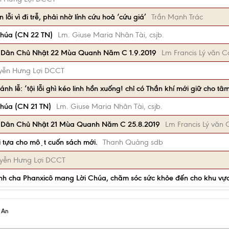
ỗi vì đi trễ, phải nhờ lính cứu hoả ‘cứu giá’
Trần Mạnh Trác
húa (CN 22 TN)
Lm. Giuse Maria Nhân Tài, csjb.
 Dân Chủ Nhật 22 Mùa Quanh Năm C 1.9.2019
Lm Francis Lý văn C
ễn Hưng Lợi DCCT
h lễ: ‘tội lỗi ghì kéo linh hồn xuống! chỉ có Thần khí mới giữ cho tâm
húa (CN 21 TN)
Lm. Giuse Maria Nhân Tài, csjb.
 Dân Chủ Nhật 21 Mùa Quanh Năm C 25.8.2019
Lm Francis Lý văn 
̀i tựa cho một cuốn sách mới.
Thanh Quảng sdb
yễn Hưng Lợi DCCT
́nh cha Phanxicô mang Lời Chúa, chăm sóc sức khỏe đến cho khu v
h An