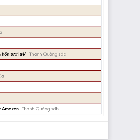
a
 hồn tươi trẻ’
Thanh Quảng sdb
Ca
ực Amazon
Thanh Quảng sdb