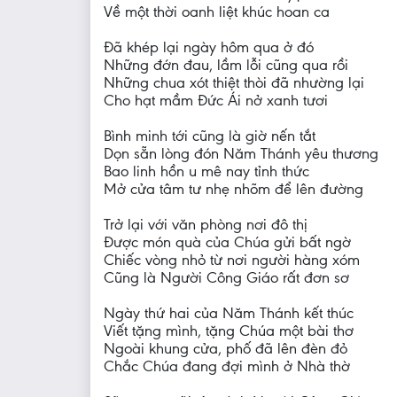
Về một thời oanh liệt khúc hoan ca
Đã khép lại ngày hôm qua ở đó
Những đớn đau, lầm lỗi cũng qua rồi
Những chua xót thiệt thòi đã nhường lại
Cho hạt mầm Đức Ái nở xanh tươi
Bình minh tới cũng là giờ nến tắt
Dọn sẵn lòng đón Năm Thánh yêu thương
Bao linh hồn u mê nay tỉnh thức
Mở cửa tâm tư nhẹ nhõm để lên đường
Trở lại với văn phòng nơi đô thị
Được món quà của Chúa gửi bất ngờ
Chiếc vòng nhỏ từ nơi người hàng xóm
Cũng là Người Công Giáo rất đơn sơ
Ngày thứ hai của Năm Thánh kết thúc
Viết tặng mình, tặng Chúa một bài thơ
Ngoài khung cửa, phố đã lên đèn đỏ
Chắc Chúa đang đợi mình ở Nhà thờ