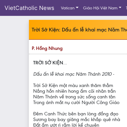
VietCatholic News
Vatican
Giáo Hội Việt Nam
Trời Sở Kiện: Dấu ấn lễ khai mạc Năm T
P. Hồng Nhung
TRỜI SỞ KIỆN
…
Dấu ấn lễ khai mạc Năm Thánh 2010 -
Trời Sở Kiện một màu xanh thăm thẳm
Nắng hồn nhiên hong ấm cõi nhân trần
Năm Thánh về trong sức sống canh tân
Trong ánh mắt nụ cười Người Công Giáo
Đêm Canh Thức bên bạn lòng đồng đạo
Sương bay bay giăng mắc khắp quê nhà
Đất ẩm ướt rì rầm lời kể chuyện