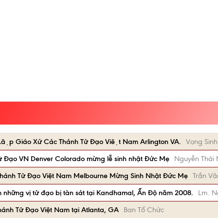
ập Giáo Xứ Các Thánh Tử Đạo Việt Nam Arlington VA.
Vọng Sinh
 Đạo VN Denver Colorado mừng lễ sinh nhật Đức Mẹ
Nguyễn Thái 
Thánh Tử Đạo Việt Nam Melbourne Mừng Sinh Nhật Đức Mẹ
Trần Vă
 những vị tử đạo bị tàn sát tại Kandhamal, Ấn Độ năm 2008.
Lm. N
ánh Tử Đạo Việt Nam tại Atlanta, GA
Ban Tổ Chức