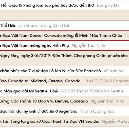
bố Hồi Giáo IS không làm sao phá hủy được đền thờ
Đặng Tự Do
Thể Hiện
Lm Giuse Trương Đình Hiền
ử Đạo Việt Nam Denver Colorado mừng lễ Mính Máu Thánh Chúa
N
ử Đạo Việt Nam mừng ngày Hiền Phụ
Nguyễn Thái Ninh
ới Ngày Nay, ngày 3/6/2019: Đức Thánh Cha phong Chân phước cho
chân phúc cho 7 vị tử đạo Lỗ Ma Ni của Đức Phanxicô
Vũ Văn An
ạo Canada tại Midland, Ontario, Canada
Liên CĐ CGVN Canada
c Mậu qua đời tại Seattle, USA
GX Các Thánh Tử Đạo VN Seattle
Vương Các Thánh Tử Đạo VN, Denver, Colorado
Nguyễn Thái Ninh
ạo thời đại hy sinh vì đức tin ở Argentina
Thanh Quảng sdb
ội Tân Tòng tại giáo xứ Các Thánh Tử Đạo VN Seattle.
Nguyễn An Q