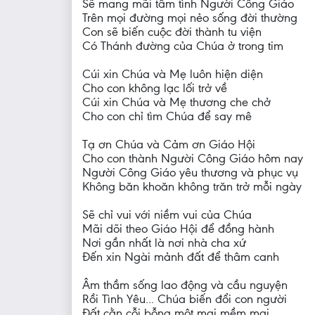
Sẽ mang mãi tâm tình Người Công Giáo
Trên mọi đường mọi nẻo sống đời thường
Con sẽ biến cuộc đời thành tu viện
Có Thánh đường của Chúa ở trong tim
Cúi xin Chúa và Mẹ luôn hiện diện
Cho con không lạc lối trở về
Cúi xin Chúa và Mẹ thương che chở
Cho con chỉ tìm Chúa để say mê
Tạ ơn Chúa và Cảm ơn Giáo Hội
Cho con thành Người Công Giáo hôm nay
Người Công Giáo yêu thương và phục vụ
Không băn khoăn không trăn trở mỗi ngày
Sẽ chỉ vui với niềm vui của Chúa
Mãi dõi theo Giáo Hội để đồng hành
Nơi gần nhất là nơi nhà cha xứ
Đến xin Ngài mảnh đất để thâm canh
Âm thầm sống lao động và cầu nguyện
Rồi Tình Yêu... Chúa biến đổi con người
Đất cằn cỗi bỗng một mai mềm mại