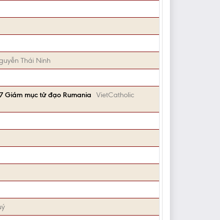
guyễn Thái Ninh
 7 Giám mục tử đạo Rumania
VietCatholic
uý