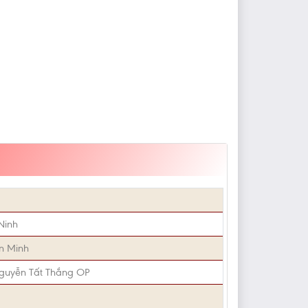
Ninh
n Minh
guyễn Tất Thắng OP