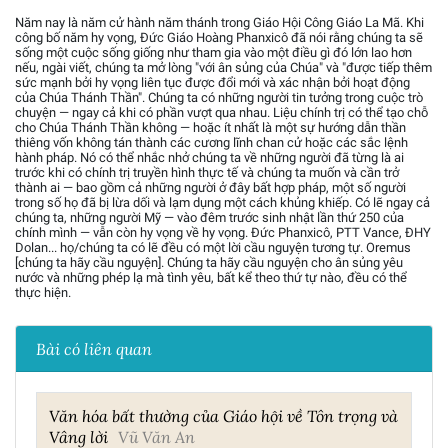
Năm nay là năm cử hành năm thánh trong Giáo Hội Công Giáo La Mã. Khi
công bố năm hy vọng, Đức Giáo Hoàng Phanxicô đã nói rằng chúng ta sẽ
sống một cuộc sống giống như tham gia vào một điều gì đó lớn lao hơn
nếu, ngài viết, chúng ta mở lòng "với ân sủng của Chúa" và "được tiếp thêm
sức mạnh bởi hy vọng liên tục được đổi mới và xác nhận bởi hoạt động
của Chúa Thánh Thần". Chúng ta có những người tin tưởng trong cuộc trò
chuyện — ngay cả khi có phần vượt qua nhau. Liệu chính trị có thể tạo chỗ
cho Chúa Thánh Thần không — hoặc ít nhất là một sự hướng dẫn thần
thiêng vốn không tán thành các cương lĩnh chan cử hoặc các sắc lệnh
hành pháp. Nó có thể nhắc nhở chúng ta về những người đã từng là ai
trước khi có chính trị truyền hình thực tế và chúng ta muốn và cần trở
thành ai — bao gồm cả những người ở đây bất hợp pháp, một số người
trong số họ đã bị lừa dối và lạm dụng một cách khủng khiếp. Có lẽ ngay cả
chúng ta, những người Mỹ — vào đêm trước sinh nhật lần thứ 250 của
chính mình — vẫn còn hy vọng về hy vọng. Đức Phanxicô, PTT Vance, ĐHY
Dolan... họ/chúng ta có lẽ đều có một lời cầu nguyện tương tự. Oremus
[chúng ta hãy cầu nguyện]. Chúng ta hãy cầu nguyện cho ân sủng yêu
nước và những phép lạ mà tình yêu, bất kể theo thứ tự nào, đều có thể
thực hiện.
Bài có liên quan
Văn hóa bất thường của Giáo hội về Tôn trọng và
Vâng lời
Vũ Văn An