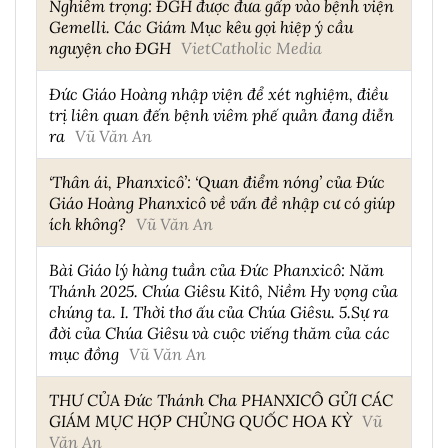
Nghiêm trọng: ĐGH được đưa gấp vào bệnh viện
Gemelli. Các Giám Mục kêu gọi hiệp ý cầu
nguyện cho ĐGH
VietCatholic Media
Đức Giáo Hoàng nhập viện để xét nghiệm, điều
trị liên quan đến bệnh viêm phế quản đang diễn
ra
Vũ Văn An
‘Thân ái, Phanxicô’: ‘Quan điểm nóng’ của Đức
Giáo Hoàng Phanxicô về vấn đề nhập cư có giúp
ích không?
Vũ Văn An
Bài Giáo lý hàng tuần của Đức Phanxicô: Năm
Thánh 2025. Chúa Giêsu Kitô, Niềm Hy vọng của
chúng ta. I. Thời thơ ấu của Chúa Giêsu. 5.Sự ra
đời của Chúa Giêsu và cuộc viếng thăm của các
mục đồng
Vũ Văn An
THƯ CỦA Đức Thánh Cha PHANXICÔ GỬI CÁC
GIÁM MỤC HỢP CHỦNG QUỐC HOA KỲ
Vũ
Văn An