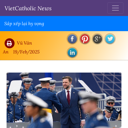
VietCatholic News
Sắp xếp lại hy vọng
Vũ Văn
An
19/Feb/2025