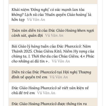
Khái niệm ‘Đồng nghị’ có sức mạnh lan tỏa
không? Lịch sử của ‘Huấn quyền Giáo hoàng’ là
hỗn tạp
Vũ Văn An
Toàn văn diễn từ của Đức Giáo Hoàng khen ngợi
cảnh sát, quân đội
Vũ Văn An
Bài Giáo lý hàng tuần của Đức Phanxicô: Năm
Thánh 2025. Chúa Giêsu Kitô, Niềm Hy vọng của
chúng ta. I. Thời thơ ấu của Chúa Giêsu. 4.« Phúc
cho những ai đã tin » .
Vũ Văn An
Diễn từ của Đức Phanxicô tại Hội nghị Thượng
đỉnh về quyền trẻ em
Vũ Văn An
Đức Giáo Hoàng Phanxicô sẽ viết văn kiện về
chủ đề trẻ em
Vũ Văn An
Đức Giáo Hoàng Phanxicô được thông tin ra