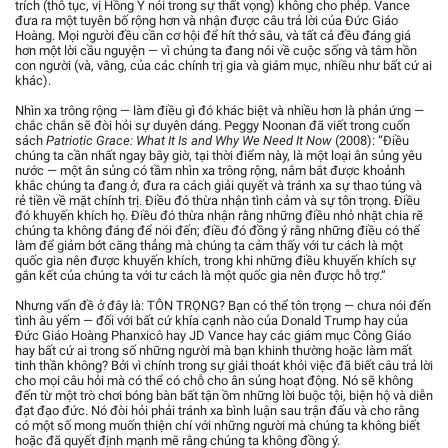
trích (thô tục, vị Hồng Y nói trong sự thất vọng) không cho phép. Vance
đưa ra một tuyên bố rộng hơn và nhận được câu trả lời của Đức Giáo
Hoàng. Mọi người đều cần cơ hội để hít thở sâu, và tất cả đều đáng giá
hơn một lời cầu nguyện — vì chúng ta đang nói về cuộc sống và tâm hồn
con người (và, vâng, của các chính trị gia và giám mục, nhiều như bất cứ ai
khác).
Nhìn xa trông rộng — làm điều gì đó khác biệt và nhiều hơn là phản ứng —
chắc chắn sẽ đòi hỏi sự duyên dáng. Peggy Noonan đã viết trong cuốn
sách
Patriotic Grace: What It Is and Why We Need It Now
(2008): “Điều
chúng ta cần nhất ngay bây giờ, tại thời điểm này, là một loại ân sủng yêu
nước — một ân sủng có tầm nhìn xa trông rộng, nắm bắt được khoảnh
khắc chúng ta đang ở, đưa ra cách giải quyết và tránh xa sự thao túng và
rẻ tiền về mặt chính trị. Điều đó thừa nhận tình cảm và sự tôn trọng. Điều
đó khuyến khích họ. Điều đó thừa nhận rằng những điều nhỏ nhặt chia rẽ
chúng ta không đáng để nói đến; điều đó đồng ý rằng những điều có thể
làm để giảm bớt căng thẳng mà chúng ta cảm thấy với tư cách là một
quốc gia nên được khuyến khích, trong khi những điều khuyến khích sự
gắn kết của chúng ta với tư cách là một quốc gia nên được hỗ trợ.”
Nhưng vấn đề ở đây là: TÔN TRỌNG? Bạn có thể tôn trọng — chưa nói đến
tình âu yếm — đối với bất cứ khía cạnh nào của Donald Trump hay của
Đức Giáo Hoàng Phanxicô hay JD Vance hay các giám mục Công Giáo
hay bất cứ ai trong số những người mà bạn khinh thường hoặc làm mất
tinh thần không? Bởi vì chính trong sự giải thoát khỏi việc đã biết câu trả lời
cho mọi câu hỏi mà có thể có chỗ cho ân sủng hoạt động. Nó sẽ không
đến từ một trò chơi bóng bàn bất tận ồm những lời buộc tội, biện hộ và diễn
đạt đạo đức. Nó đòi hỏi phải tránh xa bình luận sau trận đấu và cho rằng
có một số mong muốn thiện chí với những người mà chúng ta không biết
hoặc đã quyết định mạnh mẽ rằng chúng ta không đồng ý.