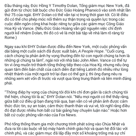
Đầu tháng này, Đức Hồng Y Timothy Dolan, Tổng giám mục New York, đã
gửi đơn từ chức bắt buộc cho Đức Giáo Hoàng Phanxicô vào sinh nhật lần
thứ 75 của ngài. ĐHY Dolan có thể vẫn tại vị trong thời gian tới. Có lẽ điều
đó có thể cho phép móc nối thêm sự thận trọng và quyền lực trong các
cuộc diễn ngôn công khai hoặc riêng tư giữa các giám mục Công Giáo
Hoa Kỳ và Vance. (Nếu Đức Giáo Hoàng vẫn giữ nguyên việc chỉ định
người kế nhiệm Dolan, thì đó có vẻ là một bài tập về nhà làm rõ ràng từ
Rome.)
Ngay sau khi ĐHY Dolan được điều đến New York, một cuộc phỏng vấn
dài bằng một cuốn sách đã được xuất bản,
A People Hope
. “Cuối cùng,
cách chúng ta phản ảnh hy vọng thường đến từ con người chúng ta hơn là
những gì chúng ta làm”, ngài nói với nhà báo John Allen. Vance có thể tự
tin vì ông muốn trở thành tổng thống tiếp theo của Hoa Kỳ, nhưng nếu ông
quan tâm đến bản chất của cách diễn đạt tiếng Latinh đó nhiều như lòng
nhiệt thành của một người trở lại đạo có thể gợi ý, thì ông đang nêu ra
những xem xét vốn đi trước và vượt qua lòng trung thành và liên minh đảng
phái.
“Thông điệp hy vọng của chúng tôi đôi khi chỉ đơn giản là cách chúng tôi
thể hiện, chúng tôi là ai,” ĐHY Dolan nói. “Nếu mọi người có thể thấy rằng,
giữa bất cứ điều gì bạn đang trải qua, bạn vẫn có vẻ phản ảnh được cảm
thức đức tin, sự an toàn, cảm thức thanh thản và vui vẻ, tôi nghĩ rằng điều
đó đạt được nhiều hơn bất cứ bài giảng hay chuyên luận nào.” Hoặc hơn
bất cứ cuộc phỏng vấn nào của Fox News.
Phó tổng thống tham gia một chương trình phát sóng vào Chúa Nhật và
đưa ra lời cáo buộc về bộ máy hành chính giáo hội và quan hệ đối tác với
chính phủ, và các giám mục đã lấp đầy một số khoảng trống mà sự chỉ