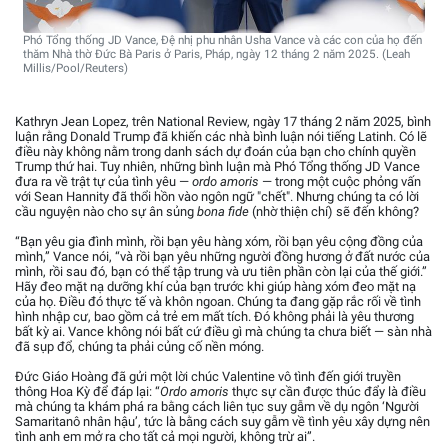
Phó Tổng thống JD Vance, Đệ nhị phu nhân Usha Vance và các con của họ đến
thăm Nhà thờ Đức Bà Paris ở Paris, Pháp, ngày 12 tháng 2 năm 2025. (Leah
Millis/Pool/Reuters)
Kathryn Jean Lopez, trên National Review, ngày 17 tháng 2 năm 2025, bình
luận rằng Donald Trump đã khiến các nhà bình luận nói tiếng Latinh. Có lẽ
điều này không nằm trong danh sách dự đoán của bạn cho chính quyền
Trump thứ hai. Tuy nhiên, những bình luận mà Phó Tổng thống JD Vance
đưa ra về trật tự của tình yêu —
ordo amoris
— trong một cuộc phỏng vấn
với Sean Hannity đã thổi hồn vào ngôn ngữ "chết". Nhưng chúng ta có lời
cầu nguyện nào cho sự ân sủng
bona fide
(nhờ thiện chí) sẽ đến không?
“Bạn yêu gia đình mình, rồi bạn yêu hàng xóm, rồi bạn yêu cộng đồng của
mình,” Vance nói, “và rồi bạn yêu những người đồng hương ở đất nước của
mình, rồi sau đó, bạn có thể tập trung và ưu tiên phần còn lại của thế giới.”
Hãy đeo mặt nạ dưỡng khí của bạn trước khi giúp hàng xóm đeo mặt nạ
của họ. Điều đó thực tế và khôn ngoan. Chúng ta đang gặp rắc rối về tình
hình nhập cư, bao gồm cả trẻ em mất tích. Đó không phải là yêu thương
bất kỳ ai. Vance không nói bất cứ điều gì mà chúng ta chưa biết — sàn nhà
đã sụp đổ, chúng ta phải củng cố nền móng.
Đức Giáo Hoàng đã gửi một lời chúc Valentine vô tình đến giới truyền
thông Hoa Kỳ để đáp lại: “
Ordo amoris
thực sự cần được thúc đẩy là điều
mà chúng ta khám phá ra bằng cách liên tục suy gẫm về dụ ngôn ‘Người
Samaritanô nhân hậu’, tức là bằng cách suy gẫm về tình yêu xây dựng nên
tình anh em mở ra cho tất cả mọi người, không trừ ai”.