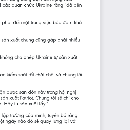
ới các quan chức Ukraine rằng "đã đến
e phải đối mặt trong việc bảo đảm khả
n sản xuất chung cũng gặp phải nhiều
không cho phép Ukraine tự sản xuất
ược kiểm soát rất chặt chẽ, và chúng tôi
ặn được săn đón này trong hội nghị
ản xuất Patriot. Chúng tôi sẽ chỉ cho
 Hãy tự sản xuất lấy."
i lập trường của mình, tuyên bố rằng
ột ngày nào đó sẽ quay lưng lại với