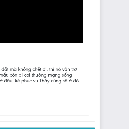
đất mà không chết đi, thì nó vẫn trơ
ẽ mất; còn ai coi thường mạng sống
y ở đâu, kẻ phục vụ Thầy cũng sẽ ở đó.