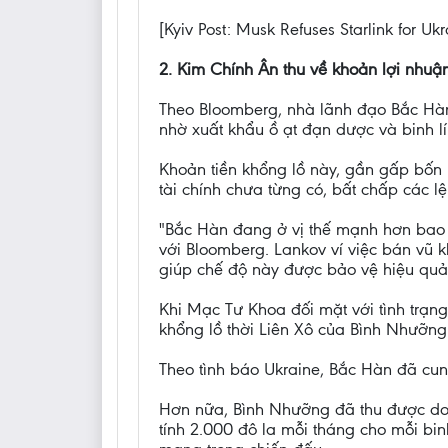
[Kyiv Post: Musk Refuses Starlink for Ukr
2. Kim Chính Ân thu về khoản lợi nhuận
Theo Bloomberg, nhà lãnh đạo Bắc Hàn 
nhờ xuất khẩu ồ ạt đạn dược và binh lí
Khoản tiền khổng lồ này, gần gấp bốn
tài chính chưa từng có, bất chấp các 
"Bắc Hàn đang ở vị thế mạnh hơn bao 
với Bloomberg. Lankov ví việc bán vũ 
giúp chế độ này được bảo vệ hiệu quả
Khi Mạc Tư Khoa đối mặt với tình trạn
khổng lồ thời Liên Xô của Bình Nhưỡng 
Theo tình báo Ukraine, Bắc Hàn đã cu
Hơn nữa, Bình Nhưỡng đã thu được do
tính 2.000 đô la mỗi tháng cho mỗi bin