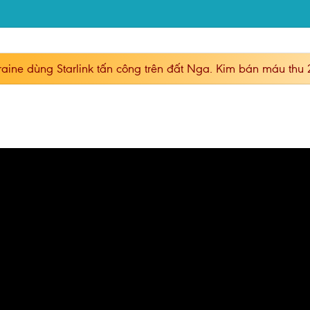
aine dùng Starlink tấn công trên đất Nga. Kim bán máu thu 