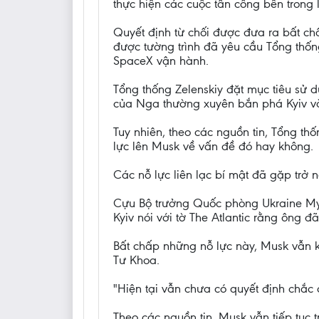
thực hiện các cuộc tấn công bên trong 
Quyết định từ chối được đưa ra bất chấ
được tường trình đã yêu cầu Tổng thốn
SpaceX vận hành.
Tổng thống Zelenskiy đặt mục tiêu sử 
của Nga thường xuyên bắn phá Kyiv và
Tuy nhiên, theo các nguồn tin, Tổng th
lực lên Musk về vấn đề đó hay không.
Các nỗ lực liên lạc bí mật đã gặp trở n
Cựu Bộ trưởng Quốc phòng Ukraine Myk
Kyiv nói với tờ The Atlantic rằng ông đ
Bất chấp những nỗ lực này, Musk vẫn 
Tư Khoa.
"Hiện tại vẫn chưa có quyết định chắc
Theo các nguồn tin, Musk vẫn tiếp tục 