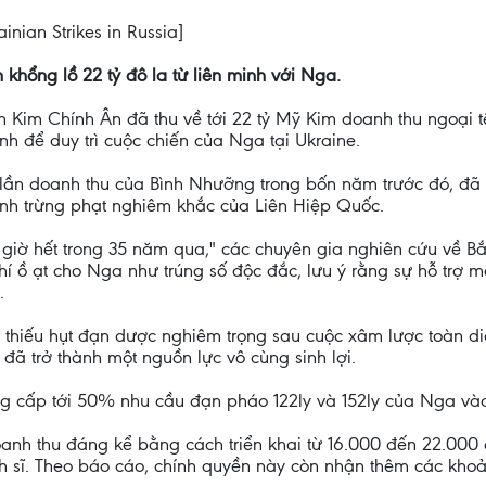
ainian Strikes in Russia]
 khổng lồ 22 tỷ đô la từ liên minh với Nga.
Kim Chính Ân đã thu về tới 22 tỷ Mỹ Kim doanh thu ngoại t
nh để duy trì cuộc chiến của Nga tại Ukraine.
 lần doanh thu của Bình Nhưỡng trong bốn năm trước đó, đã
lệnh trừng phạt nghiêm khắc của Liên Hiệp Quốc.
giờ hết trong 35 năm qua," các chuyên gia nghiên cứu về B
khí ồ ạt cho Nga như trúng số độc đắc, lưu ý rằng sự hỗ trợ
.
g thiếu hụt đạn dược nghiêm trọng sau cuộc xâm lược toàn di
đã trở thành một nguồn lực vô cùng sinh lợi.
ng cấp tới 50% nhu cầu đạn pháo 122ly và 152ly của Nga và
anh thu đáng kể bằng cách triển khai từ 16.000 đến 22.00
h sĩ. Theo báo cáo, chính quyền này còn nhận thêm các khoản