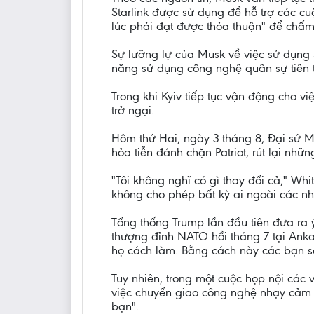
Starlink được sử dụng để hỗ trợ các c
lúc phải đạt được thỏa thuận" để chấm
Sự lưỡng lự của Musk về việc sử dụng 
năng sử dụng công nghệ quân sự tiên t
Trong khi Kyiv tiếp tục vận động cho 
trở ngại.
Hôm thứ Hai, ngày 3 tháng 8, Đại sứ 
hỏa tiễn đánh chặn Patriot, rút lại nh
"Tôi không nghĩ có gì thay đổi cả," Whit
không cho phép bất kỳ ai ngoài các nh
Tổng thống Trump lần đầu tiên đưa ra 
thượng đỉnh NATO hồi tháng 7 tại Ankar
họ cách làm. Bằng cách này các bạn sẽ
Tuy nhiên, trong một cuộc họp nội các 
việc chuyển giao công nghệ nhạy cảm n
bạn".