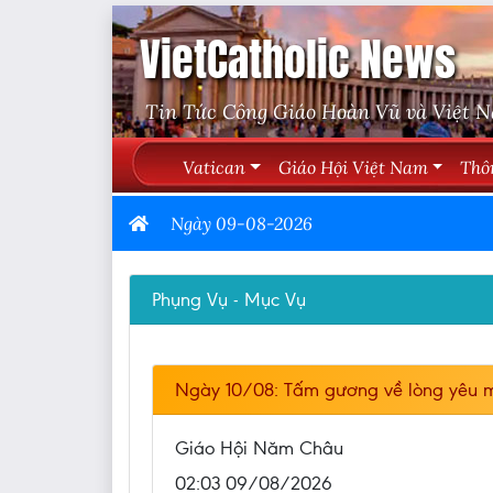
VietCatholic News
Tin Tức Công Giáo Hoàn Vũ và Việt 
Vatican
Giáo Hội Việt Nam
Thô
Ngày 09-08-2026
Phụng Vụ - Mục Vụ
Ngày 10/08: Tấm gương về lòng yêu m
Giáo Hội Năm Châu
02:03 09/08/2026