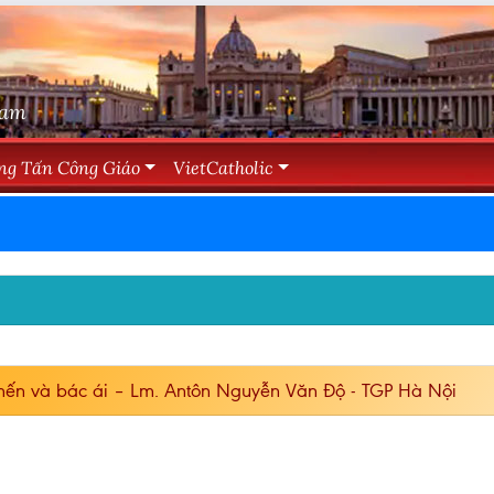
Nam
ng Tấn Công Giáo
VietCatholic
ến và bác ái – Lm. Antôn Nguyễn Văn Độ - TGP Hà Nội