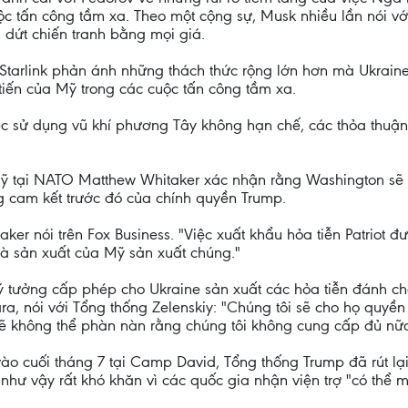
uộc tấn công tầm xa. Theo một cộng sự, Musk nhiều lần nói v
 dứt chiến tranh bằng mọi giá.
Starlink phản ánh những thách thức rộng lớn hơn mà Ukrain
iến của Mỹ trong các cuộc tấn công tầm xa.
việc sử dụng vũ khí phương Tây không hạn chế, các thỏa thuậ
Mỹ tại NATO Matthew Whitaker xác nhận rằng Washington sẽ 
ững cam kết trước đó của chính quyền Trump.
aker nói trên Fox Business. "Việc xuất khẩu hỏa tiễn Patriot đ
à sản xuất của Mỹ sản xuất chúng."
ý tưởng cấp phép cho Ukraine sản xuất các hỏa tiễn đánh ch
a, nói với Tổng thống Zelenskiy: "Chúng tôi sẽ cho họ quyền s
 không thể phàn nàn rằng chúng tôi không cung cấp đủ nữa.
vào cuối tháng 7 tại Camp David, Tổng thống Trump đã rút lạ
hư vậy rất khó khăn vì các quốc gia nhận viện trợ "có thể m