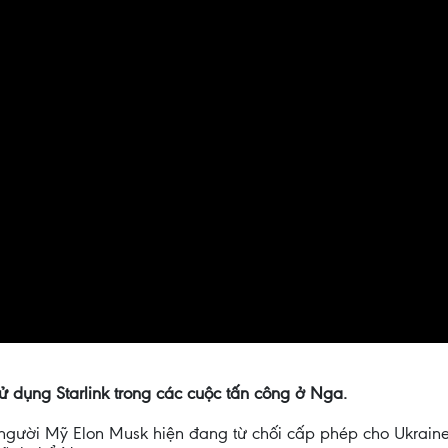
ử dụng Starlink trong các cuộc tấn công ở Nga.
ệ người Mỹ Elon Musk hiện đang từ chối cấp phép cho Ukraine