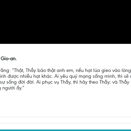
 Gio-an.
rằng: “Thật, Thầy bảo thật anh em, nếu hạt lúa gieo vào lòng 
 sinh được nhiều hạt khác. Ai yêu quý mạng sống mình, thì s
 sự sống đời đời. Ai phục vụ Thầy, thì hãy theo Thầy; và Thầ
 người ấy.”