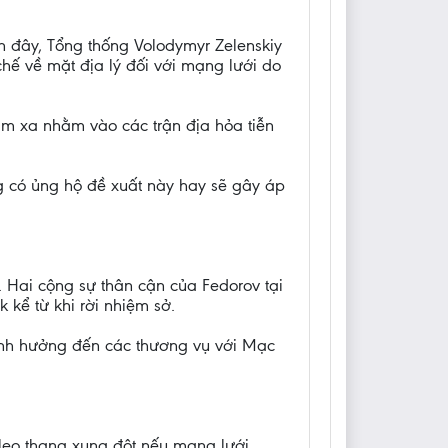
ần đây, Tổng thống Volodymyr Zelenskiy
hế về mặt địa lý đối với mạng lưới do
ầm xa nhằm vào các trận địa hỏa tiễn
ng có ủng hộ đề xuất này hay sẽ gây áp
Hai cộng sự thân cận của Fedorov tại
 kể từ khi rời nhiệm sở.
 ảnh hưởng đến các thương vụ với Mạc
a leo thang xung đột nếu mạng lưới