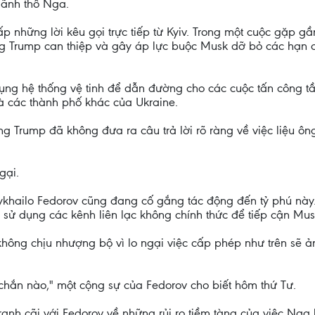
lãnh thổ Nga.
p những lời kêu gọi trực tiếp từ Kyiv. Trong một cuộc gặp g
g Trump can thiệp và gây áp lực buộc Musk dỡ bỏ các hạn c
dụng hệ thống vệ tinh để dẫn đường cho các cuộc tấn công t
 các thành phố khác của Ukraine.
ống Trump đã không đưa ra câu trả lời rõ ràng về việc liệu ô
gại.
hailo Fedorov cũng đang cố gắng tác động đến tỷ phú này. 
ã sử dụng các kênh liên lạc không chính thức để tiếp cận Musk
không chịu nhượng bộ vì lo ngại việc cấp phép như trên sẽ
 chắn nào," một cộng sự của Fedorov cho biết hôm thứ Tư.
tranh cãi với Fedorov về những rủi ro tiềm tàng của việc Ng