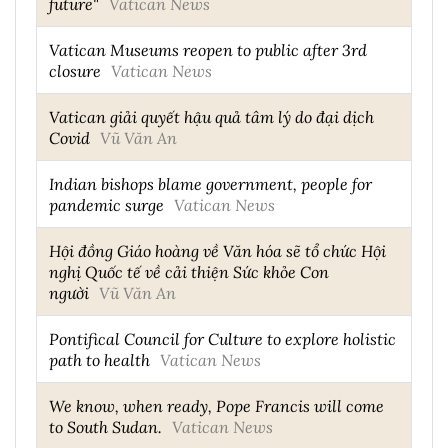
future"
Vatican News
Vatican Museums reopen to public after 3rd
closure
Vatican News
Vatican giải quyết hậu quả tâm lý do đại dịch
Covid
Vũ Văn An
Indian bishops blame government, people for
pandemic surge
Vatican News
Hội đồng Giáo hoàng về Văn hóa sẽ tổ chức Hội
nghị Quốc tế về cải thiện Sức khỏe Con
người
Vũ Văn An
Pontifical Council for Culture to explore holistic
path to health
Vatican News
We know, when ready, Pope Francis will come
to South Sudan.
Vatican News