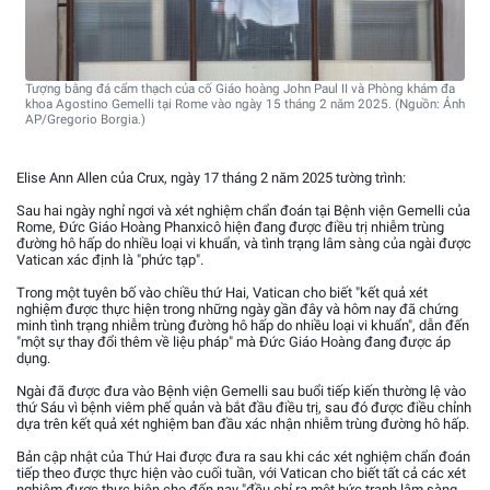
Tượng bằng đá cẩm thạch của cố Giáo hoàng John Paul II và Phòng khám đa
khoa Agostino Gemelli tại Rome vào ngày 15 tháng 2 năm 2025. (Nguồn: Ảnh
AP/Gregorio Borgia.)
Elise Ann Allen của Crux, ngày 17 tháng 2 năm 2025 tường trình:
Sau hai ngày nghỉ ngơi và xét nghiệm chẩn đoán tại Bệnh viện Gemelli của
Rome, Đức Giáo Hoàng Phanxicô hiện đang được điều trị nhiễm trùng
đường hô hấp do nhiều loại vi khuẩn, và tình trạng lâm sàng của ngài được
Vatican xác định là "phức tạp".
Trong một tuyên bố vào chiều thứ Hai, Vatican cho biết "kết quả xét
nghiệm được thực hiện trong những ngày gần đây và hôm nay đã chứng
minh tình trạng nhiễm trùng đường hô hấp do nhiều loại vi khuẩn", dẫn đến
"một sự thay đổi thêm về liệu pháp" mà Đức Giáo Hoàng đang được áp
dụng.
Ngài đã được đưa vào Bệnh viện Gemelli sau buổi tiếp kiến thường lệ vào
thứ Sáu vì bệnh viêm phế quản và bắt đầu điều trị, sau đó được điều chỉnh
dựa trên kết quả xét nghiệm ban đầu xác nhận nhiễm trùng đường hô hấp.
Bản cập nhật của Thứ Hai được đưa ra sau khi các xét nghiệm chẩn đoán
tiếp theo được thực hiện vào cuối tuần, với Vatican cho biết tất cả các xét
nghiệm được thực hiện cho đến nay "đều chỉ ra một bức tranh lâm sàng