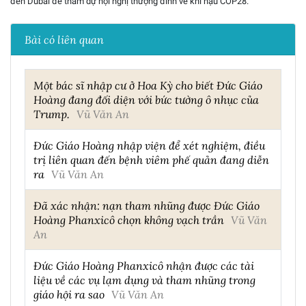
đến Dubai để tham dự hội nghị thượng đỉnh về khí hậu COP28.
Bài có liên quan
Một bác sĩ nhập cư ở Hoa Kỳ cho biết Đức Giáo
Hoàng đang đối diện với bức tường ô nhục của
Trump.
Vũ Văn An
Đức Giáo Hoàng nhập viện để xét nghiệm, điều
trị liên quan đến bệnh viêm phế quản đang diễn
ra
Vũ Văn An
Đã xác nhận: nạn tham nhũng được Đức Giáo
Hoàng Phanxicô chọn không vạch trần
Vũ Văn
An
Đức Giáo Hoàng Phanxicô nhận được các tài
liệu về các vụ lạm dụng và tham nhũng trong
giáo hội ra sao
Vũ Văn An