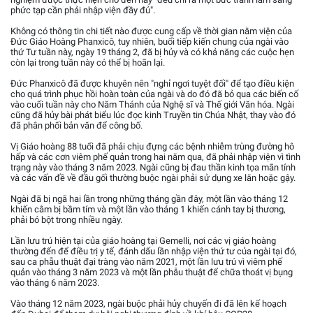
phức tạp cần phải nhập viện đầy đủ".
Không có thông tin chi tiết nào được cung cấp về thời gian nằm viện của
Đức Giáo Hoàng Phanxicô, tuy nhiên, buổi tiếp kiến chung của ngài vào
thứ Tư tuần này, ngày 19 tháng 2, đã bị hủy và có khả năng các cuộc hẹn
còn lại trong tuần này có thể bị hoãn lại.
Đức Phanxicô đã được khuyên nên "nghỉ ngơi tuyệt đối" để tạo điều kiện
cho quá trình phục hồi hoàn toàn của ngài và do đó đã bỏ qua các biến cố
vào cuối tuần này cho Năm Thánh của Nghệ sĩ và Thế giới Văn hóa. Ngài
cũng đã hủy bài phát biểu lúc đọc kinh Truyền tin Chúa Nhật, thay vào đó
đã phân phối bản văn để công bố.
Vị Giáo hoàng 88 tuổi đã phải chịu đựng các bệnh nhiễm trùng đường hô
hấp và các cơn viêm phế quản trong hai năm qua, đã phải nhập viện vì tình
trạng này vào tháng 3 năm 2023. Ngài cũng bị đau thần kinh tọa mãn tính
và các vấn đề về đầu gối thường buộc ngài phải sử dụng xe lăn hoặc gậy.
Ngài đã bị ngã hai lần trong những tháng gần đây, một lần vào tháng 12
khiến cằm bị bầm tím và một lần vào tháng 1 khiến cánh tay bị thương,
phải bó bột trong nhiều ngày.
Lần lưu trú hiện tại của giáo hoàng tại Gemelli, nơi các vị giáo hoàng
thường đến để điều trị y tế, đánh dấu lần nhập viện thứ tư của ngài tại đó,
sau ca phẫu thuật đại tràng vào năm 2021, một lần lưu trú vì viêm phế
quản vào tháng 3 năm 2023 và một lần phẫu thuật để chữa thoát vị bụng
vào tháng 6 năm 2023.
Vào tháng 12 năm 2023, ngài buộc phải hủy chuyến đi đã lên kế hoạch