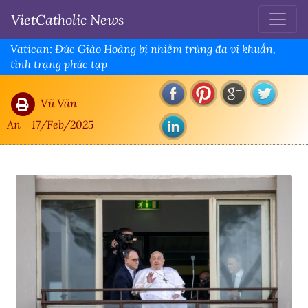
VietCatholic News
Vatican: Đức Giáo Hoàng bị nhiễm trùng đa vi khuẩn,
tình trạng phức tạp
Vũ Văn
An
17/Feb/2025