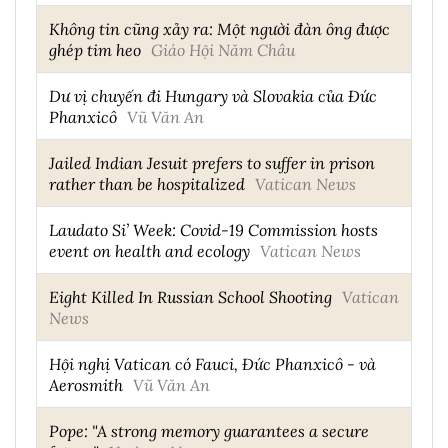
Không tin cũng xảy ra: Một người đàn ông được
ghép tim heo
Giáo Hội Năm Châu
Dư vị chuyến đi Hungary và Slovakia của Đức
Phanxicô
Vũ Văn An
Jailed Indian Jesuit prefers to suffer in prison
rather than be hospitalized
Vatican News
Laudato Si’ Week: Covid-19 Commission hosts
event on health and ecology
Vatican News
Eight Killed In Russian School Shooting
Vatican
News
Hội nghị Vatican có Fauci, Đức Phanxicô - và
Aerosmith
Vũ Văn An
Pope: "A strong memory guarantees a secure