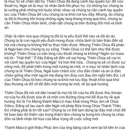
là mục tử sẽ chăn dắt họ. Thiên Chúa đã dùng cánh tay quyền lực để cứu
thoát họ, Ngài sẽ là mục tử nhân lành hồi phục họ. Có những lúc chúng ta
bị vướng phải những trói buộc khác nhau và chúng ta cần cánh tay quyền
lực của Thiên Chúa để cứu chúng ta ra khỏi nơi lưu đày. Nhưng, do chúng
ta đã bị thương tổn trong những ngày lang thang trong quá khứ, chúng ta
cần Thiên Chúa nhân lành, chăn dắt chúng ta trên đường đổi mới và bình
an.
Chắc là năm vừa qua chúng ta đã tỏ ra yếu đuối thế nào và đã do dự.
Chúng ta là con người yếu đuối mong được chữa lành từ bản thân đến xã
hội mà chúng ta không thể tự thực hiện được. Nhưng Thiên Chúa đã phán
là Ngài ban cho chúng ta sự sống. Thiên Chúa có thể làm như thế được
không? Thiên Chúa có sẵn lòng cứu thoát chúng ta không? Ngôn sứ Isaia
trả lời - Thật thế! " Ở đây Đấng sẽ đến với oai hùng, Thiên Chúa sẽ cai trị
với cánh tay quyền lực của Ngài" Và hơn thế nữa… Chúng ta sẽ có được sự
sống mới, để phát triển trong một tương lai mới, vì vị mục tử nhân lành của
chúng ta là Thiên Chúa, Ngài luôn chăm sóc cho đàn chiên và an ủi đàn
chiên giống như một người mẹ đang ôm đứa con đau ốm ngồi trên đùi. Lời
của Thiên Chúa lôi kéo chúng ta ra khỏi nơi lưu đày, thoát khỏi quá khứ
đau thương và đổ vỡ để đên một tương lai mới, về lại quê hương.
Thiên Chúa đã nói với dân Israel là mọi tội lỗi của họ đã được tha, khoản
nợ của họ đã được xóa đi và một con đường rộng mở để đưa họ về quê
hương. Đó là Tin Mừng thánh Máccô mạc khải trong Phúc âm về Chúa
Giêsu. Đấng sẽ lau sạch dân Ngài với phép Rữa trong Chúa Thánh Thần,
Đó chẳng phải là tin tốt sao? Chúng ta có thể tạm dừng lại đây một chút để
lời loan báo đó thấm vào trong thâm tâm chúng ta trong khi chúng ta chào
đón và lãnh nhận lời hứa của Mùa Vọng về cuộc sống mới.
Thánh Máccô giới thiệu Phúc âm của ông bằng cách xem lại lời tiên tri của