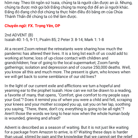
hôm nay. Theo lời ngôn sứ Isaia, chúng ta là người cần được an ủi. Nhưng,
chúng ta được mời gọi bởi Đấng chúng ta mong đợi để an ủi người khác.
Đấng đó đang chờ đợi chúng ta thực hiện điều đó bằng ơn của Chúa
Thánh Thấn để chúng ta có thể làm được.
Chuyển ngữ: FX. Trọng Yên, OP
2nd ADVENT (B)
Isaiah 40: 1-5, 9-11; Psalm 85; 2 Peter 3: 8-14; Mark 1: 1-8
At a recent Zoom retreat the retreatants were sharing how much the
pandemic has altered their lives. It is a long list each of us could add to:
working at home; loss of up-close contact with children and
grandchildren; fear of going to the local supermarket; Zoom family
gatherings; isolation and depression and of course 250,000 deaths. Well,
you know all this and much more. The present is glum, who knows when
we will get back to some semblance of our old lives?
In the light of our current exile and afflictions we turn a hopeful and
yearning ear to the prophet Isaiah. How can we not be drawn to a reading,
a favorite of many, that opens, "Comfort, give comfort to my people says
your God."? Does it remind you of when you were a child and fell, scraping
your knees and your mother scooped you up, sat you on her lap, soothing
you saying, "There, there, don’t cry, everything is going to be all right."?
Aren’t those the words we long to hear now when the whole human body
is wounded, grieving and afraid?
Advent is described as a season of waiting. But it is not just like waiting
for a package from Amazon to arrive, is it? Waiting these days is harder
than usual, stirred by pain and the knowledge that we cannot get the relief