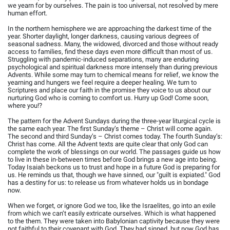
we yearn for by ourselves. The pain is too universal, not resolved by mere
human effort.
In the northern hemisphere we are approaching the darkest time of the
year. Shorter daylight, longer darkness, causing various degrees of
seasonal sadness. Many, the widowed, divorced and those without ready
access to families, find these days even more difficult than most of us.
Struggling with pandemic-induced separations, many are enduring
psychological and spiritual darkness more intensely than during previous
Advents. While some may turn to chemical means for relief, we know the
yearning and hungers we feel require a deeper healing. We turn to
Scriptures and place our faith in the promise they voice to us about our
nurturing God who is coming to comfort us. Hurry up God! Come soon,
where you!?
The pattern for the Advent Sundays during the three-year liturgical cycle is
the same each year. The first Sunday’s theme – Christ will come again.
The second and third Sunday’s – Christ comes today. The fourth Sunday’s:
Christ has come. All the Advent texts are quite clear that only God can
complete the work of blessings on our world. The passages guide us how
to live in these in-between times before God brings a new age into being.
Today Isaiah beckons us to trust and hope in a future God is preparing for
us. He reminds us that, though we have sinned, our "guilt is expiated." God
has a destiny for us: to release us from whatever holds us in bondage
now.
When we forget, or ignore God we too, like the Israelites, go into an exile
from which we can’t easily extricate ourselves. Which is what happened
to the them. They were taken into Babylonian captivity because they were
not faithful to their covenant with God. They had sinned, but now God has