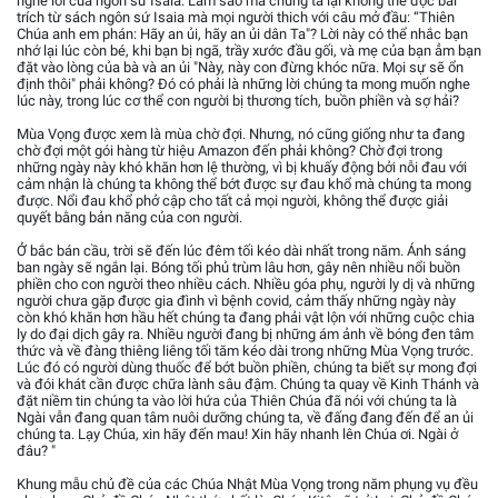
nghe lời của ngôn sứ Isaia. Làm sao mà chúng ta lại không thể đọc bài
trích từ sách ngôn sứ Isaia mà mọi người thich với câu mở đầu: “Thiên
Chúa anh em phán: Hãy an ủi, hãy an ủi dân Ta"? Lời này có thể nhắc bạn
nhớ lại lúc còn bé, khi bạn bị ngã, trầy xước đầu gối, và mẹ của bạn ẳm bạn
đặt vào lòng của bà và an ủi "Này, này con đừng khóc nữa. Mọi sự sẽ ổn
định thôi" phải không? Đó có phải là những lời chúng ta mong muốn nghe
lúc này, trong lúc cơ thể con người bị thương tích, buồn phiền và sợ hải?
Mùa Vọng được xem là mùa chờ đợi. Nhưng, nó cũng giống như ta đang
chờ đợi một gói hàng từ hiệu Amazon đến phải không? Chờ đợi trong
những ngày này khó khăn hơn lệ thường, vì bị khuấy động bởi nỗi đau với
cảm nhận là chúng ta không thể bớt được sự đau khổ mà chúng ta mong
được. Nổi đau khổ phở cập cho tất cả mọi người, không thể được giải
quyết bằng bản năng của con người.
Ở bắc bán cầu, trời sẽ đến lúc đêm tối kéo dài nhất trong năm. Ánh sáng
ban ngày sẽ ngắn lại. Bóng tối phủ trùm lâu hơn, gây nên nhiều nổi buồn
phiền cho con người theo nhiều cách. Nhiều góa phụ, người ly dị và những
người chưa gặp được gia đình vì bệnh covid, cảm thấy những ngày này
còn khó khăn hơn hầu hết chúng ta đang phải vật lộn với những cuộc chia
ly do đại dịch gây ra. Nhiều người đang bị những ám ảnh về bóng đen tâm
thức và về đàng thiêng liêng tối tăm kéo dài trong những Mùa Vọng trước.
Lúc đó có người dùng thuốc để bớt buồn phiền, chúng ta biết sự mong đợi
và đói khát cần được chữa lành sâu đậm. Chúng ta quay về Kinh Thánh và
đặt niềm tin chúng ta vào lời hứa của Thiên Chúa đã nói với chúng ta là
Ngài vẫn đang quan tâm nuôi dưỡng chúng ta, về đấng đang đến để an ủi
chúng ta. Lạy Chúa, xin hãy đến mau! Xin hãy nhanh lên Chúa ơi. Ngài ở
đâu? "
Khung mẫu chủ đề của các Chúa Nhật Mùa Vọng trong năm phụng vụ đều