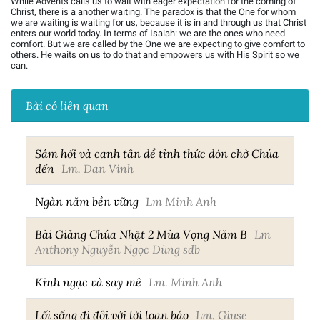
While Advents calls us to wait with eager expectation for the coming of
Christ, there is a another waiting. The paradox is that the One for whom
we are waiting is waiting for us, because it is in and through us that Christ
enters our world today. In terms of Isaiah: we are the ones who need
comfort. But we are called by the One we are expecting to give comfort to
others. He waits on us to do that and empowers us with His Spirit so we
can.
Bài có liên quan
Sám hối và canh tân để tỉnh thức đón chờ Chúa
đến
Lm. Đan Vinh
Ngàn năm bền vững
Lm Minh Anh
Bài Giảng Chúa Nhật 2 Mùa Vọng Năm B
Lm
Anthony Nguyễn Ngọc Dũng sdb
Kinh ngạc và say mê
Lm. Minh Anh
Lối sống đi đôi với lời loan báo
Lm. Giuse