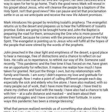
way is open for her to go home. That’s the good news Mark will reveal in
his gospel about Jesus, who will cleanse the people by a baptism of the
Holy Spirit. Isn’t that good news? We can pause and let that proclamation
settle in us as we anticipate and receive the new life Advent promises.
Mark introduces his gospel by revisiting Isaiah’s prophecy. The evangelist
returns us to the desert and prepares us to hear the fulfillment of Isaiah’s
promise. Exiles are going to be brought home and John the Baptist is
preparing the road for them, announcing the One who is more powerful
than himself, because he comes with the presence and power of the Holy
Spirit. The evangelist is pointing us to Jesus who will fulfill all the hopes of
the people that were stirred by the words of the prophets.
John preached in the clear light and emptiness of the desert, a good place
to hear a message, free of distractions and a chance to reflect on our
lives. He calls us to repentance, to rethink our way of life. Someone said
recently, "This pandemic and the free time it has forced on me, have given
me an opportunity for reflection. It makes me realize how much I have
taken for granted. Not just the things I own, but my relationships with
family and friends. I am sorry I didn’t express my love and gratitude for
them enough. Now I make a point of calling different people each day,
especially the sick and elderly who live alone. I have also realized, with so
many people out of work, that I have more than enough. I have tried to
share my clothes and food with the needy. I have also had a chance to talk
with him – at a safe distance and masked – and learn about their
personal struggles and I have come to admire their fortitude. In some
ways this pandemic has been a strange blessing."
What that person realized reminds us of something else about this time.