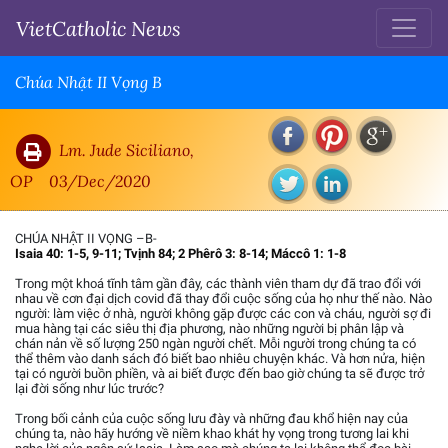
VietCatholic News
Chúa Nhật II Vọng B
Lm. Jude Siciliano,
OP
03/Dec/2020
CHÚA NHẬT II VỌNG –B-
Isaia 40: 1-5, 9-11; Tvịnh 84; 2 Phêrô 3: 8-14; Máccô 1: 1-8
Trong một khoá tĩnh tâm gần đây, các thành viên tham dự đã trao đổi với
nhau về cơn đại dịch covid đã thay đổi cuộc sống của họ như thế nào. Nào
người: làm việc ở nhà, người không gặp được các con và cháu, người sợ đi
mua hàng tại các siêu thị địa phương, nào những người bị phân lập và
chán nản về số lượng 250 ngàn người chết. Mỗi người trong chúng ta có
thể thêm vào danh sách đó biết bao nhiêu chuyện khác. Và hơn nửa, hiện
tại có người buồn phiền, và ai biết được đến bao giờ chúng ta sẽ được trở
lại đời sống như lúc trước?
Trong bối cảnh của cuộc sống lưu đày và những đau khổ hiện nay của
chúng ta, nào hãy hướng về niềm khao khát hy vọng trong tương lai khi