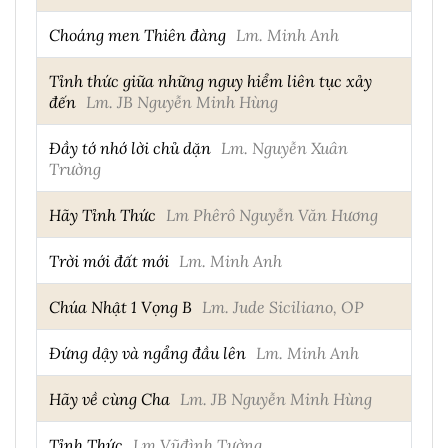
Choáng men Thiên đàng
Lm. Minh Anh
Tỉnh thức giữa những nguy hiểm liên tục xảy
đến
Lm. JB Nguyễn Minh Hùng
Đầy tớ nhớ lời chủ dặn
Lm. Nguyễn Xuân
Trường
Hãy Tỉnh Thức
Lm Phêrô Nguyễn Văn Hương
Trời mới đất mới
Lm. Minh Anh
Chúa Nhật 1 Vọng B
Lm. Jude Siciliano, OP
Đứng dậy và ngẩng đầu lên
Lm. Minh Anh
Hãy về cùng Cha
Lm. JB Nguyễn Minh Hùng
Tỉnh Thức
Lm Vũđình Tường