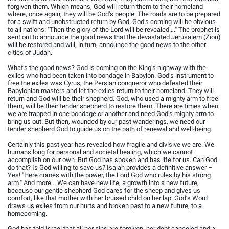
forgiven them. Which means, God will return them to their homeland
where, once again, they will be God’s people. The roads are to be prepared
for a swift and unobstructed return by God. God’s coming will be obvious
to all nations: "Then the glory of the Lord will be revealed…." The prophet is
sent out to announce the good news that the devastated Jerusalem (Zion)
will be restored and will, in turn, announce the good news to the other
cities of Judah.
What’s the good news? God is coming on the King’s highway with the
exiles who had been taken into bondage in Babylon. God’s instrument to
free the exiles was Cyrus, the Persian conqueror who defeated their
Babylonian masters and let the exiles return to their homeland. They will
return and God will be their shepherd. God, who used a mighty arm to free
them, will be their tender shepherd to restore them. There are times when
we are trapped in one bondage or another and need God’s mighty arm to
bring us out. But then, wounded by our past wanderings, we need our
tender shepherd God to guide us on the path of renewal and well-being.
Certainly this past year has revealed how fragile and divisive we are. We
humans long for personal and societal healing, which we cannot
accomplish on our own. But God has spoken and has life for us. Can God
do that? Is God willing to save us? Isaiah provides a definitive answer –
Yes! "Here comes with the power, the Lord God who rules by his strong
arm." And more... We can have new life, a growth into a new future,
because our gentle shepherd God cares for the sheep and gives us
comfort, like that mother with her bruised child on her lap. God’s Word
draws us exiles from our hurts and broken past to a new future, to a
homecoming.
God has told Israel that all her sins are forgiven, her debt canceled and a