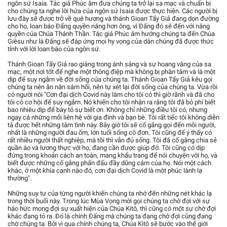
ngôn sứ Isaia. Tác giả Phúc âm đưa chúng ta trở lại sa mạc và chuẩn bị
cho chúng ta nghe lời hứa của ngôn sứ Isaia được thực hiện. Các người bị
lưu đày sẽ được trở về quê hương và thánh Gioan Tẩy Giả đang dọn đường
cho họ, loan báo Đấng quyền năng hơn ông, vì Đấng đó sẽ đến với năng
quyền của Chúa Thánh Thần. Tác giả Phúc âm hướng chúng ta đến Chúa
Giêsu như là Đấng sẽ đáp ứng mọi hy vọng của dân chúng đã được thức
tỉnh với lời loan báo của ngôn sứ.
Thánh Gioan Tẩy Giả rao giảng trong ánh sáng và sự hoang vắng của sa
mạc, một nơi tốt để nghe một thông điệp mà không bị phân tâm và là một
dịp để suy ngẫm về đời sống của chúng ta. Thánh Gioan Tẩy Giả kêu gọi
chúng ta nên ăn năn sám hối, nên tự xét lại đời sống của chúng ta. Vừa rồi
có người nói "Cơn đại dịch Covid này làm cho tôi có thì giờ rãnh và đã cho
tôi có cơ hội để suy ngẫm. Nó khiến cho tôi nhận ra rằng tôi đã bỏ phí biết
bao nhiêu dịp để bày tỏ sự biết ơn. Không chỉ những điều tôi có, nhưng
ngay cả những mối liên hệ với gia đình và bạn bè. Tôi rất tiếc tôi không diễn
tả được hết những tâm tình này. Bây giờ tôi sẽ cố gắng gọi đến mỗi người,
nhất là những người đau ốm, lớn tuổi sống cô đơn. Tôi cũng để ý thấy có
rất nhiều người thất nghiệp, mà tôi thì vẫn đủ sống. Tôi đã cố gắng chia sẻ
quần áo và lương thực với họ, đang cần được giúp đở. Tôi cũng có dịp
đứng trong khoản cách an toàn, mang khẩu trang để nói chuyện với họ, và
biết được những cố gắng phấn đấu đầy dũng cảm của họ. Nói một cách
khác, ở một khía cạnh nào đó, cơn đại dịch Covid là một phúc lành lạ
thường".
Những suy tư của từng người khiến chúng ta nhớ đến những nét khác lạ
trong thời buổi này. Trong lúc Mùa Vọng mời gọi chúng ta chờ đợi với sự
háo hức mong đợi sự xuất hiện của Chúa Kitô, thì cũng có một sự chờ đợi
khác đang tỏ ra. Đó là chính Đấng mà chúng ta đang chờ đợi cũng đang
chờ chúng ta. Bởi vì qua chính chúng ta, Chúa Kitô sẽ bước vào thế giới