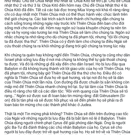
như nhau. Chủ đề Chúa Nhật thứ nhất là: Chúa Kitô sẽ trở Lại. Chủ đề Chúa
nhật thứ 2 và thứ 3 là: Chúa Kitô đến hôm nay. Chủ đề Chúa Nhật thứ 4 là:
Chúa Kitô đã đến. Tất cả các bài đọc trong Mùa Vọng nói khá rõ ràng rằng:
chi có duy nhất một Thiên Chúa mới có thể thực hành việc chúc lành trên
thế giới chúng ta. Các bài trích sách kinh thánh chỉ hướng dẫn chúng ta
cách sống trong những ngày này trước khi Thiên Chúa đến ban cho đời
sống mới cho muôn vật. Hôm nay ngôn sứ Isaia khuyên chúng ta nên tin
cậy và hy vọng vào tương lai mà Thiên Chúa sẽ làm cho chúng ta. Ngôn sứ
nhắc chúng ta nhớ rằng cho dù chúng ta đã phạm tội, nhưng “tội lỗi chúng
ta đã được tha thứ". Thiên Chúa có ý định làm cho chúng ta điều Ngài sẽ
cứu thoát chúng ta ra khỏi những gì đang trói giữ chúng ta trong lúc này.
Khi chúng ta quên hay không nghĩ đến Thiên Chúa, chúng ta cũng như dân
Ísrael phải sống lưu đày ở nơi mà chúng ta không thể tự giải thoát chúng
ta được. Và đó là những gì đã xãy đến cho dân Ísrael. Họ bị lưu đày qua
Babylon vì đã không trung thành với lời giao ước của họ với Thiên Chúa. Họ
đã phạm tội, nhưng bây giờ Thiên Chúa đã tha thứ cho họ. Điều đó có
nghĩa là Thiên Chúa sẽ đưa họ về quê hương, và tại nơi đó họ sẽ là dân
của Thiên Chúa một lần nữa. Con đường đã được chuẩn bị sẵn không còn
mấp mô để Thiên Chúa nhanh chóng trở lại. Sự tái lâm của Thiên Chúa là
điều rõ ràng cho tất cả các dân tộc: "Rồi vinh quang của Thiên Chúa sẽ tỏ
rạng…" Ngôn sứ được sai đi loan bào tin mừng rằng: đất Giêrusalem (Si-
on) đã bị tàn phá và sẽ được hồi phục và sẽ đến phiên họ sẽ phải ra đi
loan báo tin mừng cho các thành phố khác ở Judea.
Thật là một Tin mừng phải không? Thiên Chúa sẽ đến trên đường cao tốc
của Ngài với những người bị lưu đày đã bị bẳt làm nô lệ ở Babylon. Thiên
Chúa dùng người chinh phạt Cyrus để giải phóng dân Ngài. Ông là người
gốc Ba-Tư đã đánh thắng các chủ nhân Babylon của họ. Cyrus sẽ cho
người bị lưu đày được trở về quê hương của họ. Họ sẽ trở về và Thiên Chúa