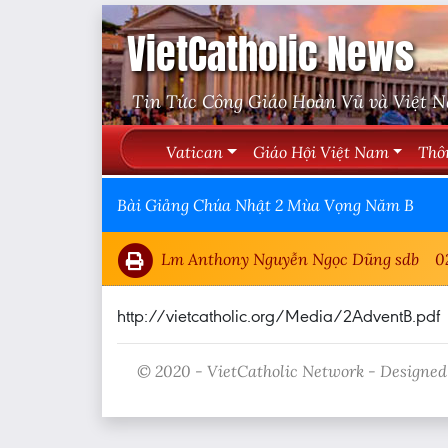
VietCatholic News
Tin Tức Công Giáo Hoàn Vũ và Việt 
Vatican
Giáo Hội Việt Nam
Thô
Bài Giảng Chúa Nhật 2 Mùa Vọng Năm B
Lm Anthony Nguyễn Ngọc Dũng sdb
0
http://vietcatholic.org/Media/2AdventB.pdf
© 2020 - VietCatholic Network - Designed