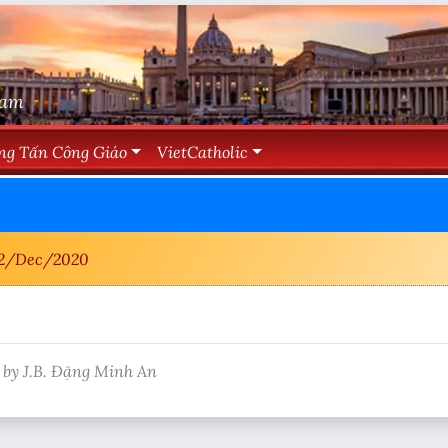
Nam
ng Tấn Công Giáo
VietCatholic
2/Dec/2020
 by J.B. Đặng Minh An