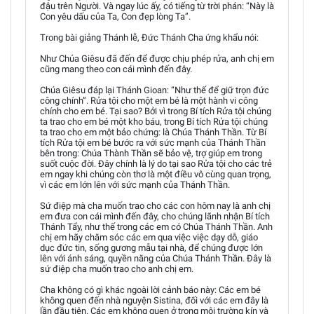
đậu trên Người. Và ngay lúc ấy, có tiếng từ trời phán: “Này là
Con yêu dấu của Ta, Con đẹp lòng Ta”.
Trong bài giảng Thánh lễ, Đức Thánh Cha ứng khẩu nói:
Như Chúa Giêsu đã đến để được chịu phép rửa, anh chị em
cũng mang theo con cái mình đến đây.
Chúa Giêsu đáp lại Thánh Gioan: “Như thế để giữ trọn đức
công chính”. Rửa tội cho một em bé là một hành vi công
chính cho em bé. Tại sao? Bởi vì trong Bí tích Rửa tội chúng
ta trao cho em bé một kho báu, trong Bí tích Rửa tội chúng
ta trao cho em một bảo chứng: là Chúa Thánh Thần. Từ Bí
tích Rửa tội em bé bước ra với sức mạnh của Thánh Thần
bên trong: Chúa Thành Thần sẽ bảo vệ, trợ giúp em trong
suốt cuộc đời. Đây chính là lý do tại sao Rửa tội cho các trẻ
em ngay khi chúng còn thơ là một điều vô cùng quan trọng,
vì các em lớn lên với sức mạnh của Thánh Thần.
Sứ điệp mà cha muốn trao cho các con hôm nay là anh chị
em đưa con cái mình đến đây, cho chúng lãnh nhận Bí tích
Thánh Tẩy, như thế trong các em có Chúa Thánh Thần. Anh
chị em hãy chăm sóc các em qua việc việc dạy dỗ, giáo
dục đức tin, sống gương mẫu tại nhà, để chúng được lớn
lên với ánh sáng, quyền năng của Chúa Thánh Thần. Đây là
sứ điệp cha muốn trao cho anh chị em.
Cha không có gì khác ngoài lời cảnh báo này: Các em bé
không quen đến nhà nguyện Sistina, đối với các em đây là
lần đầu tiên. Các em không quen ở trong môi trường kín và