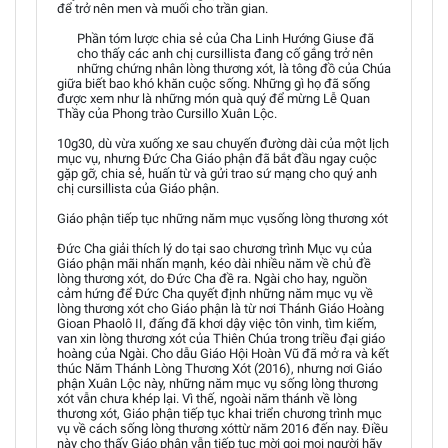
để trở nên men và muối cho trần gian.
Phần tóm lược chia sẻ của Cha Linh Hướng Giuse đã
cho thấy các anh chị cursillista đang cố gắng trở nên
những chứng nhân lòng thương xót, là tông đồ của Chúa
giữa biết bao khó khăn cuộc sống. Những gì họ đã sống
được xem như là những món quà quý để mừng Lễ Quan
Thầy của Phong trào Cursillo Xuân Lộc.
10g30, dù vừa xuống xe sau chuyến đường dài của một lịch
mục vụ, nhưng Đức Cha Giáo phận đã bắt đầu ngay cuộc
gặp gỡ, chia sẻ, huấn từ và gửi trao sứ mạng cho quý anh
chị cursillista của Giáo phận.
Giáo phận tiếp tục những năm mục vụsống lòng thương xót
Đức Cha giải thích lý do tại sao chương trình Mục vụ của
Giáo phận mãi nhấn mạnh, kéo dài nhiều năm về chủ đề
lòng thương xót, do Đức Cha đề ra. Ngài cho hay, nguồn
cảm hứng để Đức Cha quyết định những năm mục vụ về
lòng thương xót cho Giáo phận là từ nơi Thánh Giáo Hoàng
Gioan Phaolô II, đấng đã khơi dậy việc tôn vinh, tìm kiếm,
van xin lòng thương xót của Thiên Chúa trong triều đại giáo
hoàng của Ngài. Cho dẫu Giáo Hội Hoàn Vũ đã mở ra và kết
thúc Năm Thánh Lòng Thương Xót (2016), nhưng nơi Giáo
phận Xuân Lộc này, những năm mục vụ sống lòng thương
xót vẫn chưa khép lại. Vì thế, ngoài năm thánh về lòng
thương xót, Giáo phận tiếp tục khai triển chương trình mục
vụ về cách sống lòng thương xóttừ năm 2016 đến nay. Điều
này cho thấy Giáo phận vẫn tiếp tục mời gọi mọi người hãy