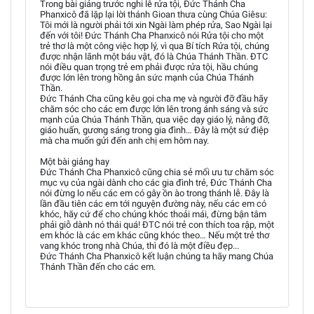
Trong bài giảng trước nghi lễ rửa tội, Đức Thánh Cha
Phanxicô đã lặp lại lời thánh Gioan thưa cùng Chúa Giêsu:
Tôi mới là người phải tới xin Ngài làm phép rửa, Sao Ngài lại
đến với tôi! Đức Thánh Cha Phanxicô nói Rửa tội cho một
trẻ thơ là một công việc hợp lý, vì qua Bí tích Rửa tội, chúng
được nhận lãnh một báu vật, đó là Chúa Thánh Thần. ĐTC
nói điều quan trọng trẻ em phải được rửa tội, hầu chúng
được lớn lên trong hồng ân sức mạnh của Chúa Thánh
Thần.
Đức Thánh Cha cũng kêu gọi cha mẹ và người đỡ đầu hãy
chăm sóc cho các em được lớn lên trong ánh sáng và sức
mạnh của Chúa Thánh Thần, qua việc dạy giáo lý, nâng đỡ,
giáo huấn, gương sáng trong gia đình… Đây là một sứ điệp
mà cha muốn gửi đến anh chị em hôm nay.
Một bài giảng hay
Đức Thánh Cha Phanxicô cũng chia sẻ mối ưu tư chăm sóc
mục vụ của ngài dành cho các gia đình trẻ, Đức Thánh Cha
nói đừng lo nếu các em có gây ồn ào trong thánh lễ. Đây là
lần đầu tiên các em tới nguyện đường này, nếu các em có
khóc, hãy cứ để cho chúng khóc thoải mái, đừng bận tâm
phải giỗ dành nó thái quá! ĐTC nói trẻ con thích toa rập, một
em khóc là các em khác cũng khóc theo… Nếu một trẻ thơ
vang khóc trong nhà Chúa, thì đó là một điều đẹp...
Đức Thánh Cha Phanxicô kết luận chúng ta hãy mang Chúa
Thánh Thần đến cho các em.