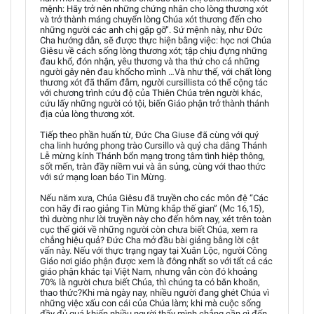
mệnh: Hãy trở nên những chứng nhân cho lòng thương xót
và trở thành máng chuyển lòng Chúa xót thương đến cho
những người các anh chị gặp gỡ”. Sứ mệnh này, như Đức
Cha hướng dẫn, sẽ được thực hiện bằng việc: học nơi Chúa
Giêsu về cách sống lòng thương xót; tập chịu đựng những
đau khổ, đón nhận, yêu thương và tha thứ cho cả những
người gây nên đau khổcho mình …Và như thế, với chất lòng
thương xót đã thấm đẫm, người cursillista có thể cộng tác
với chương trình cứu độ của Thiên Chúa trên người khác,
cứu lấy những người có tội, biến Giáo phận trở thành thánh
địa của lòng thương xót.
Tiếp theo phần huấn từ, Đức Cha Giuse đã cùng với quý
cha linh hướng phong trào Cursillo và quý cha dâng Thánh
Lễ mừng kính Thánh bổn mạng trong tâm tình hiệp thông,
sốt mến, tràn đầy niềm vui và ân sủng, cùng với thao thức
với sứ mạng loan báo Tin Mừng.
Nếu năm xưa, Chúa Giêsu đã truyền cho các môn đệ “Các
con hãy đi rao giảng Tin Mừng khắp thế gian” (Mc 16,15),
thì dường như lời truyền này cho đến hôm nay, xét trên toàn
cục thế giới về những người còn chưa biết Chúa, xem ra
chẳng hiệu quả? Đức Cha mở đầu bài giảng bằng lời cật
vấn này. Nếu với thực trạng ngay tại Xuân Lộc, người Công
Giáo nơi giáo phận được xem là đông nhất so với tất cả các
giáo phận khác tại Việt Nam, nhưng vẫn còn đó khoảng
70% là người chưa biết Chúa, thì chúng ta có băn khoăn,
thao thức?Khi mà ngày nay, nhiều người đang ghét Chúa vì
những việc xấu con cái của Chúa làm; khi mà cuộc sống
đầy đủ quá khiến nhiều người thấy mình chẳng cần gì đến