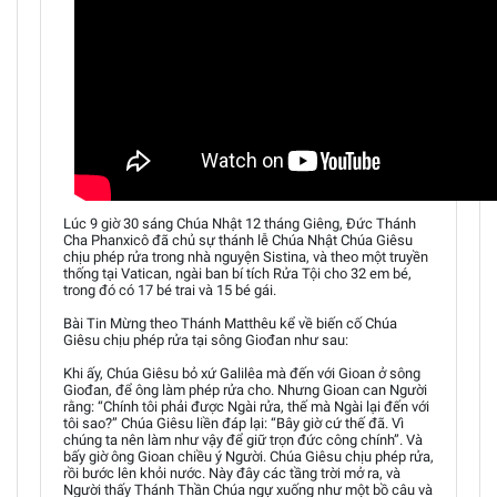
Lúc 9 giờ 30 sáng Chúa Nhật 12 tháng Giêng, Đức Thánh
Cha Phanxicô đã chủ sự thánh lễ Chúa Nhật Chúa Giêsu
chịu phép rửa trong nhà nguyện Sistina, và theo một truyền
thống tại Vatican, ngài ban bí tích Rửa Tội cho 32 em bé,
trong đó có 17 bé trai và 15 bé gái.
Bài Tin Mừng theo Thánh Matthêu kể về biến cố Chúa
Giêsu chịu phép rửa tại sông Giođan như sau:
Khi ấy, Chúa Giêsu bỏ xứ Galilêa mà đến với Gioan ở sông
Giođan, để ông làm phép rửa cho. Nhưng Gioan can Người
rằng: “Chính tôi phải được Ngài rửa, thế mà Ngài lại đến với
tôi sao?” Chúa Giêsu liền đáp lại: “Bây giờ cứ thế đã. Vì
chúng ta nên làm như vậy để giữ trọn đức công chính”. Và
bấy giờ ông Gioan chiều ý Người. Chúa Giêsu chịu phép rửa,
rồi bước lên khỏi nước. Này đây các tầng trời mở ra, và
Người thấy Thánh Thần Chúa ngự xuống như một bồ câu và