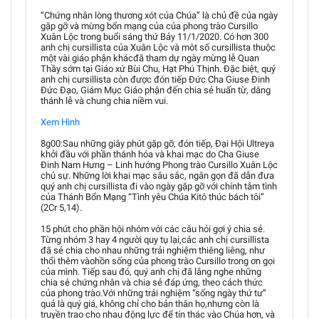
“Chứng nhân lòng thương xót của Chúa” là chủ đề của ngày
gặp gỡ và mừng bổn mạng của của phong trào Cursillo
Xuân Lộc trong buổi sáng thứ Bảy 11/1/2020. Có hơn 300
anh chị cursillista của Xuân Lộc và môt số cursillista thuộc
một vài giáo phận khácđã tham dự ngày mừng lễ Quan
Thầy sớm tại Giáo xứ Bùi Chu, Hạt Phú Thịnh. Đặc biệt, quý
anh chị cursillista còn được đón tiếp Đức Cha Giuse Đinh
Đức Đạo, Giám Mục Giáo phận đến chia sẻ huấn từ, dâng
thánh lễ và chung chia niềm vui.
Xem Hình
8g00:Sau những giây phút gặp gỡ, đón tiếp, Đại Hội Ultreya
khởi đầu với phần thánh hóa và khai mạc do Cha Giuse
Đinh Nam Hưng – Linh hướng Phong trào Cursillo Xuân Lộc
chủ sự. Những lời khai mạc sâu sắc, ngắn gọn đã dẫn đưa
quý anh chị cursillista đi vào ngày gặp gỡ với chính tâm tình
của Thánh Bổn Mạng “Tình yêu Chúa Kitô thúc bách tôi”
(2Cr 5,14).
15 phút cho phần hội nhóm với các câu hỏi gợi ý chia sẻ.
Từng nhóm 3 hay 4 người quy tụ lại,các anh chị cursillista
đã sẻ chia cho nhau những trải nghiệm thiêng liêng, như
thổi thêm vàohồn sống của phong trào Cursillo trong ơn gọi
của mình. Tiếp sau đó, quý anh chị đã lắng nghe những
chia sẻ chứng nhân và chia sẻ đáp ứng, theo cách thức
của phong trào.Với những trải nghiệm “sống ngày thứ tư”
quả là quý giá, không chỉ cho bản thân họ,nhưng còn là
truyền trao cho nhau động lực để tín thác vào Chúa hơn, và