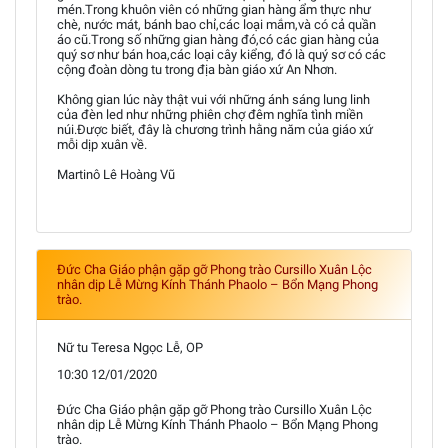
mén.Trong khuôn viên có những gian hàng ẩm thực như
chè, nước mát, bánh bao chỉ,các loại mắm,và có cả quần
áo cũ.Trong số những gian hàng đó,có các gian hàng của
quý sơ như bán hoa,các loại cây kiểng, đó là quý sơ có các
cộng đoàn dòng tu trong địa bàn giáo xứ An Nhơn.
Không gian lúc này thật vui với những ánh sáng lung linh
của đèn led như những phiên chợ đêm nghĩa tình miền
núi.Được biết, đây là chương trình hằng năm của giáo xứ
mỗi dịp xuân về.
Martinô Lê Hoàng Vũ
Đức Cha Giáo phận gặp gỡ Phong trào Cursillo Xuân Lộc
nhân dịp Lễ Mừng Kính Thánh Phaolo – Bổn Mạng Phong
trào.
Nữ tu Teresa Ngọc Lễ, OP
10:30 12/01/2020
Đức Cha Giáo phận gặp gỡ Phong trào Cursillo Xuân Lộc
nhân dịp Lễ Mừng Kính Thánh Phaolo – Bổn Mạng Phong
trào.