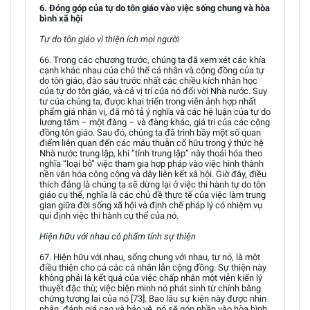
6. Đóng góp của tự do tôn giáo vào việc sống chung và hòa
bình xã hội
Tự do tôn giáo vì thiện ích mọi người
66. Trong các chương trước, chúng ta đã xem xét các khía
cạnh khác nhau của chủ thể cá nhân và cộng đồng của tự
do tôn giáo, đào sâu trước nhất các chiều kích nhân học
của tự do tôn giáo, và cả vị trí của nó đối vời Nhà nước. Suy
tư của chúng ta, được khai triển trong viễn ảnh hợp nhất
phẩm giá nhân vị, đã mô tả ý nghĩa và các hệ luận của tự do
lương tâm – một đàng – và đàng khác, giá trị của các cộng
đồng tôn giáo. Sau đó, chúng ta đã trình bầy một số quan
điểm liên quan đến các mâu thuẫn cố hữu trong ý thức hệ
Nhà nước trung lập, khi “tính trung lập” này thoái hóa theo
nghĩa “loại bỏ” việc tham gia hợp pháp vào việc hình thành
nền văn hóa công cộng và dây liên kết xã hội. Giờ đây, điều
thích đáng là chúng ta sẽ dừng lại ở việc thi hành tự do tôn
giáo cụ thể, nghĩa là các chủ đề thực tế của việc làm trung
gian giữa đời sống xã hội và định chế pháp lý có nhiệm vụ
qui định việc thi hành cụ thể của nó.
Hiện hữu với nhau có phẩm tính sự thiện
67. Hiện hữu với nhau, sống chung với nhau, tự nó, là một
điều thiện cho cả các cá nhân lẫn cộng đồng. Sự thiện này
không phải là kết quả của việc chấp nhận một viễn kiến lý
thuyết đặc thù; việc biện minh nó phát sinh từ chính bằng
chứng tương lai của nó [73]. Bao lâu sự kiện này được nhìn
nhận, đánh giá cao và bảo vệ, nó sẽ góp phần vào hòa bình