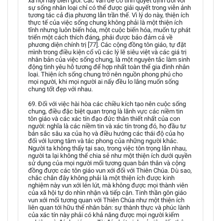
xã hội hay biên giới. Các vấn đề có tính quyết định đối với
sự sống nhân loại chỉ có thể được giải quyết trong viễn ảnh
tương tác cả địa phương lẫn trần thế. Vì lý do này, thiện ích
thực tế của việc sống chung không phải là một thiện ích
tĩnh nhưng luôn biến hóa, một cuộc biến hóa, muốn tự phát
triển một cách thích đáng, phải được bảo đảm cả về
phương diện chính trị [77]. Các cộng đồng tôn giáo, tự đặt
mình trong điều kiện cổ vũ các lý lẽ siêu việt và các giá trị
nhân bản của việc sống chung, là một nguyên tắc làm sinh
động tình yêu hỗ tương để hợp nhất toàn thể gia đình nhân
loại. Thiện ích sống chung trở nên nguồn phong phú cho
mọi người, khi mọi người ai nấy đều lo lắng muốn sống
chung tốt đẹp với nhau.
69. Đối với việc hài hòa các chiều kích tạo nên cuộc sống
chung, điều đặc biệt quan trọng là lãnh vực các niềm tin
tôn giáo và các xác tín đạo đức thân thiết nhất của con
người: nghĩa là các niềm tin và xác tín trong đó, họ đầu tư
bản sắc sâu xa của họ và điều hướng các thái độ của họ
đối với lương tâm và tác phong của những người khác.
Người ta không thấy tại sao, trong việc tôn trọng lẫn nhau,
người ta lại không thể chia sẻ như một thiện ích dưới quyền
sử dụng của mọi người mối tương quan bản thân và cộng
đồng được các tôn giáo vun xới đối với Thiên Chúa. Dù sao,
chắc chắn đây không phải là một thiện ích được kinh
nghiệm này vun xới lén lút, mà không được mọi thành viên
của xã hội tự do nhìn nhận và tiếp cận. Tinh thần gôn giáo
vun xới mối tương quan với Thiên Chúa như một thiện ích
liên quan tới hữu thể nhân bản: sự thành thực và phúc lành
của xác tín này phải có khả năng được mọi người kiểm