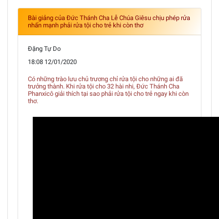
Bài giảng của Đức Thánh Cha Lễ Chúa Giêsu chịu phép rửa
nhấn mạnh phải rửa tội cho trẻ khi còn thơ
Đặng Tự Do
18:08 12/01/2020
Có những trào lưu chủ trương chỉ rửa tội cho những ai đã
trưởng thành. Khi rửa tội cho 32 hài nhi, Đức Thánh Cha
Phanxicô giải thích tại sao phải rửa tội cho trẻ ngay khi còn
thơ.