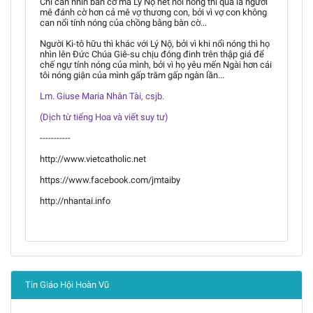
Chỉ cần nhìn bàn cờ mà Lý Nộ hết nổi nóng thì quả là người
mê đánh cờ hơn cả mê vợ thương con, bởi vì vợ con không
can nổi tính nóng của chồng bằng bàn cờ...
Người Ki-tô hữu thì khác với Lý Nộ, bởi vì khi nổi nóng thì họ
nhìn lên Đức Chúa Giê-su chịu đóng đinh trên thập giá để
chế ngự tính nóng của mình, bởi vì họ yêu mến Ngài hơn cái
tôi nóng giận của mình gấp trăm gấp ngàn lần...
Lm. Giuse Maria Nhân Tài, csjb.
(Dịch từ tiếng Hoa và viết suy tư)
-----------
http://www.vietcatholic.net
https://www.facebook.com/jmtaiby
http://nhantai.info
Tin Giáo Hội Hoàn Vũ