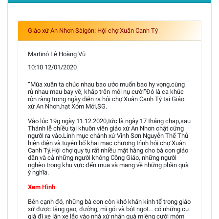
Giáo xứ An Nhơn Sàigòn: Hội chợ Xuân Canh Tý
Martinô Lê Hoàng Vũ
10:10 12/01/2020
“Mùa xuân ta chúc nhau bao ước muốn bao hy vọng,cùng
rủ nhau mau bay về, khắp trên môi nụ cười”Đó là ca khúc
rộn ràng trong ngày diễn ra hội chợ Xuân Canh Tý tại Giáo
xứ An Nhơn,hạt Xóm Mới,SG.
Vào lúc 19g ngày 11.12.2020,tức là ngày 17 tháng chạp,sau
Thánh lễ chiều tại khuôn viên giáo xứ An Nhơn chật cứng
người ra vào.Linh mục chánh xứ Vinh Sơn Nguyễn Thế Thủ
hiện diện và tuyên bố khai mạc chương trình hội chợ Xuân
Canh Tý.Hội chợ quy tụ rất nhiều mặt hàng cho bà con giáo
dân và cả những người không Công Giáo, những người
nghèo trong khu vực đến mua và mang về những phần quà
ý nghĩa.
Xem Hình
Bên cạnh đó, những bà con còn khó khăn kinh tế trong giáo
xứ được tặng gạo, đường, mì gói và bột ngọt… có những cụ
già đi xe lăn xe lắc vào nhà xứ nhận quà miệng cười móm