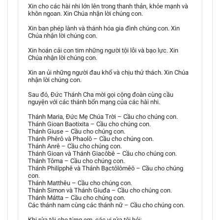
Xin cho các hài nhi lớn lên trong thanh thản, khỏe mạnh và
khôn ngoan. Xin Chúa nhận lời chúng con.
Xin ban phép lành và thánh hóa gia đình chúng con. Xin
Chúa nhận lời chúng con.
Xin hoán cải con tim những người tội lỗi và bạo lực. Xin
Chúa nhận lời chúng con.
Xin an ủi những người đau khổ và chịu thử thách. Xin Chúa
nhận lời chúng con.
Sau đó, Đức Thánh Cha mời gọi cộng đoàn cùng cầu
nguyện với các thánh bổn mạng của các hài nhi.
Thánh Maria, Đức Mẹ Chúa Trời – Cầu cho chúng con.
Thánh Gioan Baotixita – Cầu cho chúng con.
Thánh Giuse – Cầu cho chúng con.
Thánh Phêrô và Phaolô – Cầu cho chúng con.
Thánh Anrê – Cầu cho chúng con.
Thánh Gioan và Thánh Giacôbê – Cầu cho chúng con.
Thánh Tôma – Cầu cho chúng con.
Thánh Philípphê và Thánh Bạctôlômêô – Cầu cho chúng
con.
Thánh Matthêu – Cầu cho chúng con.
Thánh Simon và Thánh Giuđa – Cầu cho chúng con.
Thánh Mátta – Cầu cho chúng con.
Các thánh nam cùng các thánh nữ – Cầu cho chúng con.
Khi rửa tội cho từng em, các vị rửa tội hỏi: