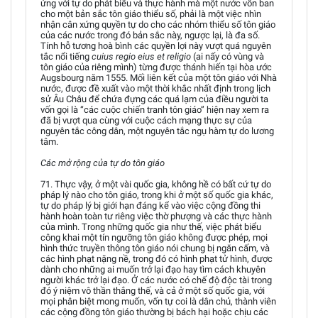
ứng với tự do phát biểu và thực hành mà một nước vốn ban
cho một bản sắc tôn giáo thiểu số, phải là một việc nhìn
nhận cân xứng quyền tự do cho các nhóm thiểu số tôn giáo
của các nước trong đó bản sắc này, ngược lại, là đa số.
Tính hỗ tương hoà bình các quyền lợi này vượt quá nguyên
tắc nổi tiếng
cuius regio eius et religio
(ai nấy có vùng và
tôn giáo của riêng mình) từng được thánh hiến tại hòa ước
Augsbourg năm 1555. Mối liên kết của một tôn giáo với Nhà
nước, được đề xuất vào một thời khắc nhất định trong lịch
sử Âu Châu để chứa đựng các quá lạm của điều người ta
vốn gọi là “các cuộc chiến tranh tôn giáo” hiện nay xem ra
đã bị vượt qua cùng với cuộc cách mạng thực sự của
nguyên tắc công dân, một nguyên tắc ngụ hàm tự do lương
tâm.
Các mở rộng của tự do tôn giáo
71. Thực vậy, ở một vài quốc gia, không hề có bất cứ tự do
pháp lý nào cho tôn giáo, trong khi ở một số quốc gia khác,
tự do pháp lý bị giới hạn đáng kể vào việc cộng đồng thi
hành hoàn toàn tư riêng việc thờ phượng và các thực hành
của mình. Trong những quốc gia như thế, việc phát biểu
công khai một tín ngưỡng tôn giáo không được phép, mọi
hình thức truyền thông tôn giáo nói chung bị ngăn cấm, và
các hình phạt nặng nề, trong đó có hình phạt tử hình, được
dành cho những ai muốn trở lại đạo hay tìm cách khuyên
người khác trở lại đạo. Ở các nước có chế độ độc tài trong
đó ý niệm vô thần thắng thế, và cả ở một số quốc gia, với
mọi phân biệt mong muốn, vốn tự coi là dân chủ, thành viên
các cộng đồng tôn giáo thường bị bách hại hoặc chịu các