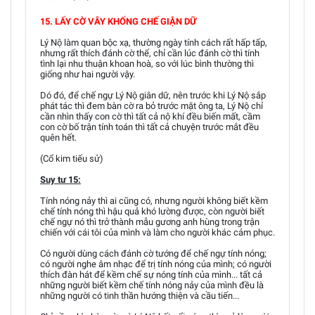
15. LẤY CỜ VÂY KHỐNG CHẾ GIẬN DỮ
Lý Nộ làm quan bộc xạ, thường ngày tính cách rất hấp tấp,
nhưng rất thích đánh cờ thế, chỉ cần lúc đánh cờ thì tính
tình lại nhu thuận khoan hoà, so với lúc bình thường thì
giống như hai người vậy.
Dó đó, để chế ngự Lý Nộ giân dữ, nên trước khi Lý Nộ sắp
phát tác thì đem bàn cờ ra bỏ trước mặt ông ta, Lý Nộ chỉ
cần nhìn thấy con cờ thì tất cả nộ khí đều biến mất, cầm
con cờ bố trận tính toán thì tất cả chuyện trước mắt đều
quên hết.
(Cổ kim tiếu sử)
Suy tư 15:
Tính nóng nảy thì ai cũng có, nhưng người không biết kềm
chế tính nóng thì hậu quả khó lường được, còn người biết
chế ngự nó thì trở thành mẫu gương anh hùng trong trận
chiến với cái tôi của mình và làm cho người khác cảm phục.
Có người dùng cách đánh cờ tướng để chế ngự tính nóng;
có người nghe âm nhạc để trị tính nóng của mình; có người
thích đàn hát để kềm chế sự nóng tính của mình... tất cả
những người biết kềm chế tính nóng nảy của mình đều là
những người có tinh thần hướng thiện và cầu tiến...