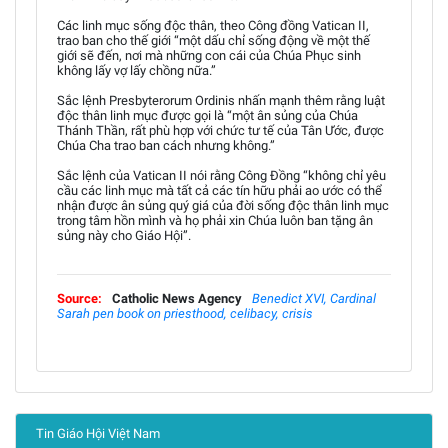
Các linh mục sống độc thân, theo Công đồng Vatican II,
trao ban cho thế giới “một dấu chỉ sống động về một thế
giới sẽ đến, nơi mà những con cái của Chúa Phục sinh
không lấy vợ lấy chồng nữa.”
Sắc lệnh Presbyterorum Ordinis nhấn mạnh thêm rằng luật
độc thân linh mục được gọi là “một ân sủng của Chúa
Thánh Thần, rất phù hợp với chức tư tế của Tân Ước, được
Chúa Cha trao ban cách nhưng không.”
Sắc lệnh của Vatican II nói rằng Công Đồng “không chỉ yêu
cầu các linh mục mà tất cả các tín hữu phải ao ước có thể
nhận được ân sủng quý giá của đời sống độc thân linh mục
trong tâm hồn mình và họ phải xin Chúa luôn ban tặng ân
sủng này cho Giáo Hội”.
Source:
Catholic News Agency
Benedict XVI, Cardinal
Sarah pen book on priesthood, celibacy, crisis
Tin Giáo Hội Việt Nam