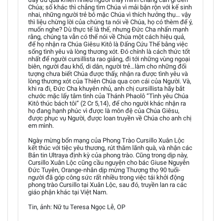
Chúa; số khác thì chẳng tìm Chúa vì mải bận rộn với kế sinh
nhai, những người trẻ bỏ mặc Chúa vì thích hưởng thụ… vậy
thì liệu chừng lời của chúng ta nói về Chúa, họ có thèm để ý,
muốn nghe? Dù thực tế là thế, nhưng Đức Cha nhấn mạnh
rằng, chúng ta vẫn có thể nói về Chúa một cách hiệu quả,
để họ nhận ra Chúa Giêsu Kitô là Đấng Cứu Thế bằng việc
sống tình yêu và lòng thương xót. Đó chính là cách thức tốt
nhất để người cursillista rao giảng, đi tới những vùng ngoại
biên, người đau khổ, di dân, người trẻ…làm cho những đối
tượng chưa biết Chúa được thấy, nhận ra được tình yêu và
lòng thương xót của Thiên Chúa qua con cái của Người. Và,
khi ra đi, Đức Cha khuyên nhủ, anh chị cursillista hãy bắt
chước mặc lấy tâm tình của Thánh Phaolô “Tình yêu Chúa
Kitô thúc bách tôi” (2 Cr 5,14), để cho người khác nhận ra
họ đang hạnh phúc vì được là môn đệ của Chúa Giêsu,
được phục vụ Người, được loan truyền về Chúa cho anh chị
em mình.
Ngày mừng bổn mạng của Phong Trào Cursillo Xuân Lộc
kết thúc với tiệc yêu thương, rút thăm lãnh quà, và nhận các
Bản tin Ultraya định kỳ của phong trào. Cũng trong dịp này,
Cursillo Xuân Lộc cũng cầu nguyện cho bác Giuse Nguyễn
Đức Tuyên, Orange-nhân dịp mừng Thượng thọ 90 tuổi-
người đã góp công sức rất nhiều trong việc tái khởi động
phong trào Cursillo tại Xuân Lộc, sau đó, truyền lan ra các
giáo phận khác tại Việt Nam.
Tin, ảnh: Nữ tu Teresa Ngọc Lễ, OP