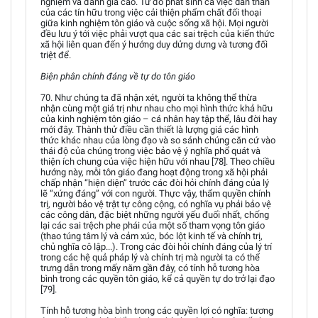
nghiệm và đánh giá cao. Từ đó phát sinh cả việc dấn thân
của các tín hữu trong việc cải thiện phẩm chất đối thoại
giữa kinh nghiệm tôn giáo và cuộc sống xã hội. Mọi người
đều lưu ý tới việc phải vượt qua các sai trệch của kiến thức
xã hội liên quan đến ý hướng duy dửng dưng và tương đối
triệt để.
Biện phân chính đáng về tự do tôn giáo
70. Như chúng ta đã nhận xét, người ta không thể thừa
nhận cùng một giá trị như nhau cho mọi hình thức khả hữu
của kinh nghiệm tôn giáo – cá nhân hay tập thể, lâu đời hay
mới đây. Thành thử điều cần thiết là lượng giá các hình
thức khác nhau của lòng đạo và so sánh chúng căn cứ vào
thái độ của chúng trong việc bảo vệ ý nghĩa phổ quát và
thiện ích chung của việc hiện hữu với nhau [78]. Theo chiều
hướng này, mỗi tôn giáo đang hoạt động trong xã hội phải
chấp nhận “hiện diện” trước các đòi hỏi chính đáng của lý
lẽ “xứng đáng” với con người. Thực vậy, thẩm quyền chính
trị, người bảo vệ trật tự công cộng, có nghĩa vụ phải bảo vệ
các công dân, đặc biệt những người yếu đuối nhất, chống
lại các sai trệch phe phái của một số tham vọng tôn giáo
(thao túng tâm lý và cảm xúc, bóc lột kinh tế và chính trị,
chủ nghĩa cô lập...). Trong các đòi hỏi chính đáng của lý trí
trong các hệ quả pháp lý và chính trị mà người ta có thể
trưng dẫn trong mấy năm gần đây, có tính hỗ tương hòa
bình trong các quyền tôn giáo, kể cả quyền tự do trở lại đạo
[79].
Tính hỗ tương hòa bình trong các quyền lợi có nghĩa: tương