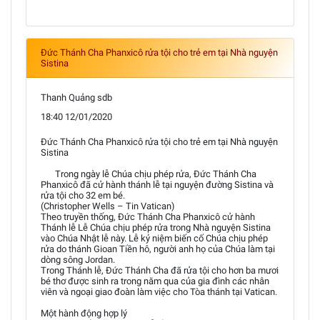
Đức Thánh Cha Phanxicô rửa tội cho trẻ em tại Nhà nguyện
Sistina
Thanh Quảng sdb
18:40 12/01/2020
Đức Thánh Cha Phanxicô rửa tội cho trẻ em tại Nhà nguyện
Sistina
Trong ngày lễ Chúa chịu phép rửa, Đức Thánh Cha
Phanxicô đã cử hành thánh lễ tại nguyện đường Sistina và
rửa tội cho 32 em bé.
(Christopher Wells – Tin Vatican)
Theo truyền thống, Đức Thánh Cha Phanxicô cử hành
Thánh lễ Lễ Chúa chịu phép rửa trong Nhà nguyện Sistina
vào Chúa Nhật lễ này. Lễ kỷ niệm biến cố Chúa chịu phép
rửa do thánh Gioan Tiền hô, người anh họ của Chúa làm tại
dòng sông Jordan.
Trong Thánh lễ, Đức Thánh Cha đã rửa tội cho hơn ba mươi
bé thơ được sinh ra trong năm qua của gia đình các nhân
viên và ngoại giao đoàn làm việc cho Tòa thánh tại Vatican.
Một hành động hợp lý