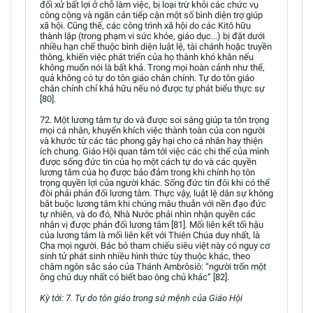
đối xử bất lợi ở chỗ làm việc, bị loại trừ khỏi các chức vụ
công cộng và ngăn cản tiếp cận một số bình diện trợ giúp
xã hội. Cũng thế, các công trình xã hội do các Kitô hữu
thành lập (trong phạm vi sức khỏe, giáo dục...) bị đặt dưới
nhiều hạn chế thuộc bình diện luật lệ, tài chánh hoặc truyền
thông, khiến việc phát triển của họ thành khó khăn nếu
không muốn nói là bất khả. Trong mọi hoàn cảnh như thế,
quả không có tự do tôn giáo chân chính. Tự do tôn giáo
chân chính chỉ khả hữu nếu nó được tự phát biểu thực sự
[80].
72. Một lương tâm tự do và được soi sáng giúp ta tôn trọng
mọi cá nhân, khuyến khích việc thành toàn của con người
và khước từ các tác phong gây hại cho cá nhân hay thiện
ích chung. Giáo Hội quan tâm tới việc các chi thể của mình
được sống đức tin của họ một cách tự do và các quyền
lương tâm của họ được bảo đảm trong khi chính họ tôn
trọng quyền lợi của người khác. Sống đức tin đôi khi có thể
đòi phải phản đối lương tâm. Thực vậy, luật lệ dân sự không
bắt buộc lương tâm khi chúng mâu thuẫn với nền đạo đức
tự nhiên, và do đó, Nhà Nước phải nhìn nhận quyền các
nhân vị được phản đối lương tâm [81]. Mối liên kết tối hậu
của lương tâm là mối liên kết với Thiên Chúa duy nhất, là
Cha mọi người. Bác bỏ tham chiếu siêu việt này có nguy cơ
sinh tử phát sinh nhiều hình thức tùy thuộc khác, theo
châm ngôn sắc sảo của Thánh Ambrôsiô: “người trốn một
ông chủ duy nhất có biết bao ông chủ khác” [82].
Kỳ tới: 7. Tự do tôn giáo trong sứ mệnh của Giáo Hội