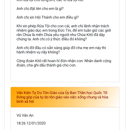
Anh chị đặt tên cho em là gì?
Anh chị xin Hội Thánh cho em điều gì?
Khi xin phép Rửa Tội cho con cái, anh chị lãnh nhận trách
nhiệm giáo dục em trong Ðức Tin, để em tuân giữ các giới
răn Chúa là mến Chúa yêu người như Chúa Kitô đã dậy
chúng ta. Anh chị có ý thức điều đó không?
Anh chị đỡ đầu có sẵn sàng giúp đỡ cha mẹ em này thi
hành nhiệm vụ nầy không?
Cộng đoàn Kitô rất hoan hỉ đón nhận con. Nhân danh cộng
đoàn, cha ghi dấu thánh giá cho con.
Văn Kiện Tự Do Tôn Giáo của Ủy Ban Thần học Quốc Tế:
Đóng góp của tự do tôn giáo vào việc sống chung và hòa
bình xã hội
Vũ Văn An
18:26 12/01/2020