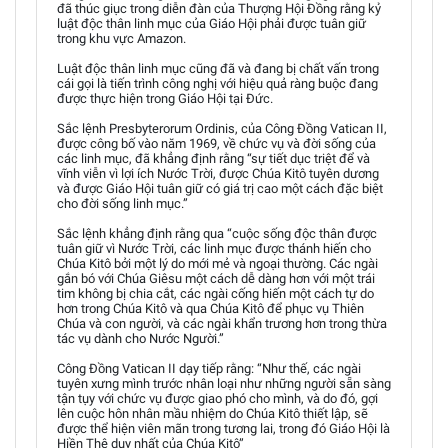
đã thúc giục trong diễn đàn của Thượng Hội Đồng rằng kỷ
luật độc thân linh mục của Giáo Hội phải được tuân giữ
trong khu vực Amazon.
Luật độc thân linh mục cũng đã và đang bị chất vấn trong
cái gọi là tiến trình công nghị với hiệu quả ràng buộc đang
được thực hiện trong Giáo Hội tại Đức.
Sắc lệnh Presbyterorum Ordinis, của Công Đồng Vatican II,
được công bố vào năm 1969, về chức vụ và đời sống của
các linh mục, đã khẳng định rằng “sự tiết dục triệt để và
vĩnh viễn vì lợi ích Nước Trời, được Chúa Kitô tuyên dương
và được Giáo Hội tuân giữ có giá trị cao một cách đặc biệt
cho đời sống linh mục.”
Sắc lệnh khẳng định rằng qua “cuộc sống độc thân được
tuân giữ vì Nước Trời, các linh mục được thánh hiến cho
Chúa Kitô bởi một lý do mới mẻ và ngoại thường. Các ngài
gắn bó với Chúa Giêsu một cách dễ dàng hơn với một trái
tim không bị chia cắt, các ngài cống hiến một cách tự do
hơn trong Chúa Kitô và qua Chúa Kitô để phục vụ Thiên
Chúa và con người, và các ngài khẩn trương hơn trong thừa
tác vụ dành cho Nước Người.”
Công Đồng Vatican II dạy tiếp rằng: “Như thế, các ngài
tuyên xưng mình trước nhân loại như những người sẵn sàng
tận tụy với chức vụ được giao phó cho mình, và do đó, gợi
lên cuộc hôn nhân mầu nhiệm do Chúa Kitô thiết lập, sẽ
được thể hiện viên mãn trong tương lai, trong đó Giáo Hội là
Hiền Thê duy nhất của Chúa Kitô”