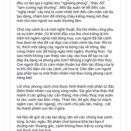
đều có tên gọi ý nghĩa như ”nghiêng phong”, “thác đổ”,
“tam cương ngũ thường”…Mỗi dịp xuân về tết đến, các
“nghệ nhân” cây nhà lá vườn nhiệt tình đến cần mẫn cắt tỉa,
tạo dáng, chăm bón để những chậu kiểng mang nét đẹp
mới cho mọi người vui xuân thưởng lãm.
Chơi cây cảnh là cả một nghệ thuật, đòi hỏi nhiều công phu
và sự kiên nhẫn. Có lẽ khởi đầu của thú chơi kiểng là khi
trầm trồ ngắm nghía một bông hoa, con người đã hái cành
hoa đem về nhà để cái đẹp còn ở bên mình lâu hơn. Rồi từ
từ, thích một dáng cây, người ta bứng cây về trồng, dày
công chăm sóc để hàng ngày nhìn ngắm, thưởng thức. Tại
sao mình không can thiệp vào cây, vào hoa để tạo ra cái
đẹp đa dạng và phong phú hơn? Những ý nghĩ đó thôi thúc.
Con người đã đi từ cảm nhận thuần tuý đến tác động của lý
trí khi đối diện với cây cảnh, với hoa lá. Dần dần con người
góp phần tạo ra một thiên nhiên mới theo từng phong cách
riêng biệt.
Lối chơi, phong cách chơi được hình thành một phần từ đặc
điểm thiên nhiên của từng vùng miền. Sài gòn khai thác thế
mạnh ở các giống cây: cần thăng, mai chiếu thuỷ, mai xuân
từ rào, vườn vào bồn, chậu. Thân lớn, đế gốc đẹp (vì mạch
ngầm cạn, rễ ăn ngang), chi cành chủ yếu tán, mảng - cắt
tỉa thành phiến vun lên ở giữa.
Hà Nội rất giỏi về cây tạo tầng, tán với các chủng loại sanh,
tùng, la hán, ngâu. Bộ phận chơi bonsai khá táo bạo ở
đường nét: thoáng gốc, cành không theo trật tự cứng nhắc
mà thoải mái,hài hoà.