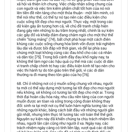
xã hội và thiện ích chung. Việc chấp nhận sống chung của
con người và việc tìm kiếm phẩm chất tốt hơn của nó nói
lên tiền đề nền tảng cho một thỏa thuận - một liên minh, có
thể nói như thế, có thể tự nó tạo nên các điều kiện cho
cuộc sống tốt đẹp cho mọi người. Thực vậy, một trong các
dữ kiện gây ấn tượng hơn cả, về chủ đề tranh chấp hiện
đang gây nên những lo âu trầm trọng nhất, chính là sự kiện
các gẫy đổ và khiếp đảm đang châm ngòi cho một thứ thế
chiến “từng mảng” (74), bất chợt phá hoại một cách điên
khùng các cuộc sống chung hòa bình vốn được trải nghiệm
lâu dài và được bồi đắp với thời gian, và để lại phía sau
chúng một loạt không cùng các đau khổ cho các cá nhân
và dân tộc [75]. Trong bối cảnh đầy đau khổ ngày nay, ta
không thể làm ngơ các hậu quả cụ thể mà các cuộc di dân
vì tranh chấp chính trị hay các điều kiện kinh tế tạo nên cho
việc thi hành tự do tôn giáo trên thế giới, vì các di dân
thường ra đi mang theo tôn giáo của họ [76].
68. Chỉ ở những nơi có ý muốn sống chung với nhau, người
ta mới có thể xây dựng một tương lai tốt đẹp cho mọi người:
nếu không, sẽ không có tương lai tốt đẹp cho một ai. Trong
thời đại hoàn cầu hóa này, nhu cầu nền tảng của con người
muốn được an tòan và sống trong cộng đoàn không thay
đổi: sinh ra tại một nơi cụ thể luôn hàm nghĩa tương tác với
những người khác, bằng cách bắt đầu với những người gần
gũi nhất, nhưng trên thực tế tương tác với toàn thể thế giới.
Nguyên sự kiện này đã khiến chúng ta chịu trách nhiệm lẫn
nhau, người lân cận cũng như người ở xa. Ngày nay, các
trách nhiệm ngày càng có tính liên lập, vượt quá các dị biệt