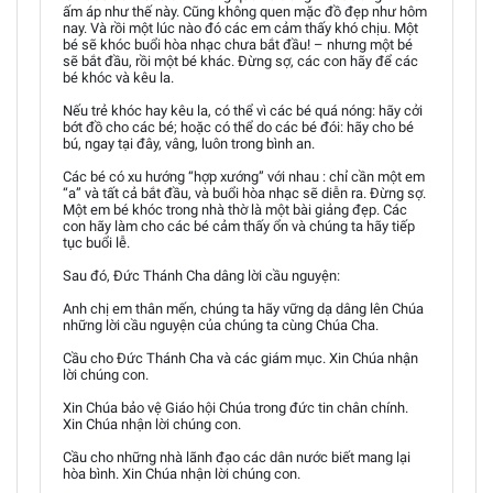
ấm áp như thế này. Cũng không quen mặc đồ đẹp như hôm
nay. Và rồi một lúc nào đó các em cảm thấy khó chịu. Một
bé sẽ khóc buổi hòa nhạc chưa bắt đầu! – nhưng một bé
sẽ bắt đầu, rồi một bé khác. Đừng sợ, các con hãy để các
bé khóc và kêu la.
Nếu trẻ khóc hay kêu la, có thể vì các bé quá nóng: hãy cởi
bớt đồ cho các bé; hoặc có thể do các bé đói: hãy cho bé
bú, ngay tại đây, vâng, luôn trong bình an.
Các bé có xu hướng “hợp xướng” với nhau : chỉ cần một em
“a” và tất cả bắt đầu, và buổi hòa nhạc sẽ diễn ra. Đừng sợ.
Một em bé khóc trong nhà thờ là một bài giảng đẹp. Các
con hãy làm cho các bé cảm thấy ổn và chúng ta hãy tiếp
tục buổi lễ.
Sau đó, Đức Thánh Cha dâng lời cầu nguyện:
Anh chị em thân mến, chúng ta hãy vững dạ dâng lên Chúa
những lời cầu nguyện của chúng ta cùng Chúa Cha.
Cầu cho Đức Thánh Cha và các giám mục. Xin Chúa nhận
lời chúng con.
Xin Chúa bảo vệ Giáo hội Chúa trong đức tin chân chính.
Xin Chúa nhận lời chúng con.
Cầu cho những nhà lãnh đạo các dân nước biết mang lại
hòa bình. Xin Chúa nhận lời chúng con.