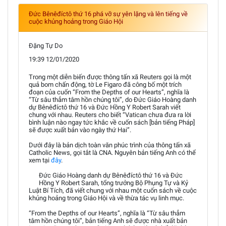
Đức Bênêđíctô thứ 16 phá vỡ sự yên lặng và lên tiếng về
cuộc khủng hoảng trong Giáo Hội
Đặng Tự Do
19:39 12/01/2020
Trong một diễn biến được thông tấn xã Reuters gọi là một
quả bom chấn động, tờ Le Figaro đã công bố một trích
đoạn của cuốn “From the Depths of our Hearts”, nghĩa là
“Từ sâu thẳm tâm hồn chúng tôi”, do Đức Giáo Hoàng danh
dự Bênêđíctô thứ 16 và Đức Hồng Y Robert Sarah viết
chung với nhau. Reuters cho biết “Vatican chưa đưa ra lời
bình luận nào ngay tức khắc về cuốn sách [bản tiếng Pháp]
sẽ được xuất bản vào ngày thứ Hai”.
Dưới đây là bản dịch toàn văn phúc trình của thông tấn xã
Catholic News, gọi tắt là CNA. Nguyên bản tiếng Anh có thể
xem tại
đây
.
Đức Giáo Hoàng danh dự Bênêđíctô thứ 16 và Đức
Hồng Y Robert Sarah, tổng trưởng Bộ Phụng Tự và Kỷ
Luật Bí Tích, đã viết chung với nhau một cuốn sách về cuộc
khủng hoảng trong Giáo Hội và về thừa tác vụ linh mục.
“From the Depths of our Hearts”, nghĩa là “Từ sâu thẳm
tâm hồn chúng tôi”, bản tiếng Anh sẽ được nhà xuất bản