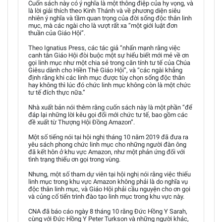
Cuốn sách này có ý nghĩa là một thông điệp của hy vọng, và
là lời giải thích theo Kinh Thánh và về phương diện siêu
nhiên ý nghĩa và tầm quan trọng của đời sống độc thân linh
mục, mà các ngài cho là vượt rất xa “một giới luật đơn
thuần của Giáo Hội”.
Theo Ignatius Press, các tác giả “nhấn mạnh rằng việc
canh tân Giáo Hội đòi buộc một sự hiểu biết mới mẻ về ơn
gọi linh mục như một chia sẻ trong căn tính tư tế của Chúa
Giêsu dành cho Hiền Thê Giáo Hội”, và “các ngài khẳng
định rằng khi các linh mục được tùy chọn sống độc thân
hay không thì lúc đó chức linh mục không còn là một chức
tư tế đích thực nữa.”
Nhà xuất bản nói thêm rằng cuốn sách này là một phần “để
đáp lại những lời kêu gọi đổi mới chức tư tế, bao gồm các
đề xuất từ Thượng Hội Đồng Amazon”.
Một số tiếng nói tại hội nghị tháng 10 năm 2019 đã đưa ra
yêu sách phong chức linh mục cho những người đàn ông
đã kết hôn ở khu vực Amazon, như một phản ứng đối với
tình trạng thiếu ơn gọi trong vùng.
Nhưng, một số tham dự viên tại hội nghị nói rằng việc thiếu
linh mục trong khu vực Amazon không phải là do nghĩa vụ
độc thân linh mục, và Giáo Hội phải cầu nguyện cho ơn gọi
và củng cố tiến trình đào tạo linh mục trong khu vực này.
CNA đã báo cáo ngày 8 tháng 10 rằng Đức Hồng Y Sarah,
cùng với Đức Hồng Y Peter Turkson và những người khác,