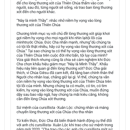
để cho lòng thương xót của Thiên Chúa thấm vào con
người, sau đó, từng người sẽ sống, và trao ban lòng thương
xót đến cho người khác.
“Này là mình Thầy”: nhắc nhở niềm hy vọng vào lòng
thương xót của Thiên Chúa
Chương trình mục vụ với chủ đề lòng thương xót giúp khơi
gợi niềm hy vọng cho mọi người khi nhìn lạitội lỗi của
mìnhtrước Chúa. Đức Cha nhấn mạnh, nhưng“dù chúng ta
có tội lỗi thật nhiều, hãy cứ hy vọng vào lòng thương xót của
Chúa.” Tại sao chúng ta có thể hy vọng vào lòng thương xót
của Thiên Chúa trên cuộc đời nhơ bẩn, tội lụy của mình?
Vừa giải thích nhưng cũng là chia sẻ cảm nghiệm khi Đức
Cha chọn khẩu hiệu giám mục “Này là Mình Thầy”. Khẩu
hiệu này liên quan gì đến lòng thương xót? Đức Cha giải
thích, vì Chúa Giêsu đã cam kết, đã tặng ban chính thân thể
Người cho nhân loại, chẳng giữ lại gì. Vì thế, chúng ta vẫn
còn niềm hy vọng vào lòng thương xót của Thiên Chúa trên
tội lỗi của mình. Nhưng chúng ta có muốn, có tin, có tìm
kiếm, hy vọng vào lòng thương xót của Chúa, muốn đứng
dậy sau bao vấp ngã, hay chúng ta mãi kiêu căng, không
cần đến lòng Chúa xót thương.
Sứ mệnh của cursillista -Xuân Lộc: chứng nhân và máng
chuyển lòng thương xót của Chúa cho tha nhân
Từ kiến thức, Đức Cha đã biến thành hành động cụ thể đối
với anh chị cursillista- Xuân Lộc khi trao cho sứ mệnh trong
năm mới 2020. “Cha trao cho các anh chị cursillista một sứ