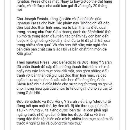
Ignatius Press cho ra mắt. Ngay từ bây giờ có thể đặt hàng
trước, và sẽ được nhà xuất bản gởi đi vào ngày 20 tháng
Hai.
Cha Joseph Fessio, sáng lập viên và là chủ biên của
Ignatius Press cho biết: Tác phẩm này “không chỉ đề cập
đến luật độc thân linh mục, mà tự bản thân là điều quan
trọng, nhưng như Đức Giáo Hoàng danh dự Bênêđíctô thứ
16 mô tả trong đoạn đầu tiên, tác phẩm này còn bàn đến
‘cuộc khủng hoảng kéo dài mà chức tư tế đã phải trải qua
trong nhiều năm qua’. Và còn hơn thế nữa; các ngài còn
bàn đến bản chất của Giáo Hội và bản chất tình môn đệ
Kitô giáo.”
Theo Ignatius Press, Đức Bênêđíctô và Đức Hồng Y Sarah
đã chân thành đề cập đến những thách thức tâm linh mà
ngày nay các linh mục phải đối mặt, bao gồm những đấu
tranh với bản thân để giữ luật độc thân linh mục, và các
ngài chỉ ra sự hoán cải sâu sắc hơn để nên giống Chúa
Giêsu Kitô như là chìa khóa cho sự trung tín trong ơn gọi và
cho những hiệu quả của chức tư tế cũng như cho sự cải tổ
trong Giáo Hội.
Đức Bênêđíctô và Đức Hồng Y Sarah viết rằng “chức tư tế
đang trải qua một thời kỳ đen tối. Bị tổn thương quá nhiều
sau khi những vụ tai tiếng được loan tải, lại còn phải ngỡ
ngàng trước những câu hỏi liên tục được đặt ra về tình
trạng độc thân tận hiến của mình, nhiều linh mục bị cám dỗ
trước ý nghĩ từ bỏ và buông trôi mọi thứ.”