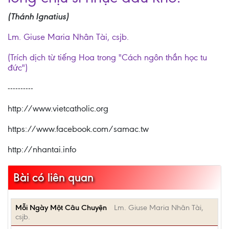
(Thánh Ignatius)
Lm. Giuse Maria Nhân Tài, csjb.
(Trích dịch từ tiếng Hoa trong "Cách ngôn thần học tu
đức")
----------
http://www.vietcatholic.org
https://www.facebook.com/samac.tw
http://nhantai.info
Bài có liên quan
Mỗi Ngày Một Câu Chuyện
Lm. Giuse Maria Nhân Tài,
csjb.