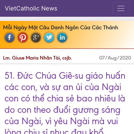
VietCatholic News
Mỗi Ngày Một Câu Danh Ngôn Của Các Thánh
Lm. Giuse Maria Nhân Tài, csjb.
07/Aug/2020
51. Đức Chúa Giê-su giáo huấn
các con, và sự an ủi của Ngài
con có thể chia sẻ bao nhiêu là
do con theo đuổi gương sáng
của Ngài, vì yêu Ngài mà vui
lòng chịu sỉ nhục đau khổ.