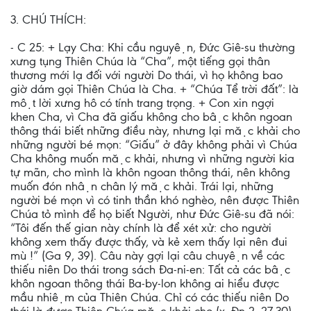
3. CHÚ THÍCH:
- C 25: + Lạy Cha: Khi cầu nguyện, Đức Giê-su thường
xưng tụng Thiên Chúa là “Cha”, một tiếng gọi thân
thương mới lạ đối với người Do thái, vì họ không bao
giờ dám gọi Thiên Chúa là Cha. + “Chúa Tể trời đất”: là
một lời xưng hô có tính trang trọng. + Con xin ngợi
khen Cha, vì Cha đã giấu không cho bậc khôn ngoan
thông thái biết những điều này, nhưng lại mặc khải cho
những người bé mọn: “Giấu” ở đây không phải vì Chúa
Cha không muốn mặc khải, nhưng vì những người kia
tự mãn, cho mình là khôn ngoan thông thái, nên không
muốn đón nhận chân lý mặc khải. Trái lại, những
người bé mọn vì có tinh thần khó nghèo, nên được Thiên
Chúa tỏ mình để họ biết Người, như Đức Giê-su đã nói:
“Tôi đến thế gian này chính là để xét xử: cho người
không xem thấy được thấy, và kẻ xem thấy lại nên đui
mù !” (Ga 9, 39). Câu này gợi lại câu chuyện về các
thiếu niên Do thái trong sách Đa-ni-en: Tất cả các bậc
khôn ngoan thông thái Ba-by-lon không ai hiểu được
mầu nhiệm của Thiên Chúa. Chỉ có các thiếu niên Do