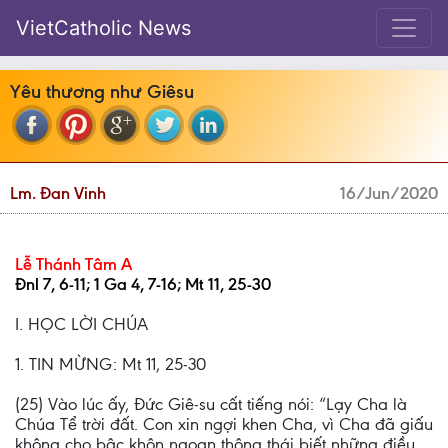
VietCatholic News
Yêu thương như Giêsu
Lm. Đan Vinh
16/Jun/2020
Lễ Thánh Tâm A
Đnl 7, 6-11; 1 Ga 4, 7-16; Mt 11, 25-30
I. HỌC LỜI CHÚA
1. TIN MỪNG: Mt 11, 25-30
(25) Vào lúc ấy, Đức Giê-su cất tiếng nói: “Lạy Cha là
Chúa Tể trời đất. Con xin ngợi khen Cha, vì Cha đã giấu
không cho bậc khôn ngoan thông thái biết những điều