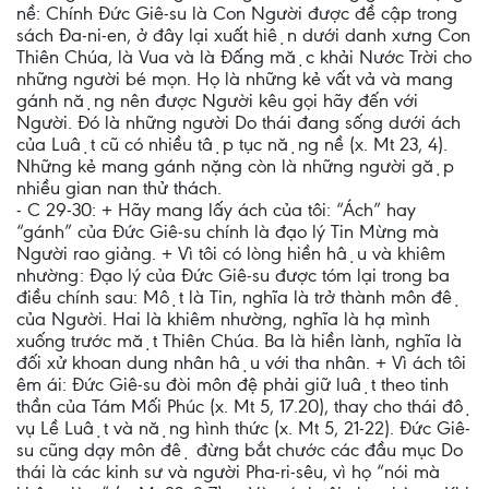
nề: Chính Đức Giê-su là Con Người được đề cập trong
sách Đa-ni-en, ở đây lại xuất hiện dưới danh xưng Con
Thiên Chúa, là Vua và là Đấng mặc khải Nước Trời cho
những người bé mọn. Họ là những kẻ vất vả và mang
gánh nặng nên được Người kêu gọi hãy đến với
Người. Đó là những người Do thái đang sống dưới ách
của Luật cũ có nhiều tập tục nặng nề (x. Mt 23, 4).
Những kẻ mang gánh nặng còn là những người gặp
nhiều gian nan thử thách.
- C 29-30: + Hãy mang lấy ách của tôi: “Ách” hay
“gánh” của Đức Giê-su chính là đạo lý Tin Mừng mà
Người rao giảng. + Vì tôi có lòng hiền hậu và khiêm
nhường: Đạo lý của Đức Giê-su được tóm lại trong ba
điều chính sau: Một là Tin, nghĩa là trở thành môn đệ
của Người. Hai là khiêm nhường, nghĩa là hạ mình
xuống trước mặt Thiên Chúa. Ba là hiền lành, nghĩa là
đối xử khoan dung nhân hậu với tha nhân. + Vì ách tôi
êm ái: Đức Giê-su đòi môn đệ phải giữ luật theo tinh
thần của Tám Mối Phúc (x. Mt 5, 17.20), thay cho thái độ
vụ Lề Luật và nặng hình thức (x. Mt 5, 21-22). Đức Giê-
su cũng dạy môn đệ đừng bắt chước các đầu mục Do
thái là các kinh sư và người Pha-ri-sêu, vì họ “nói mà