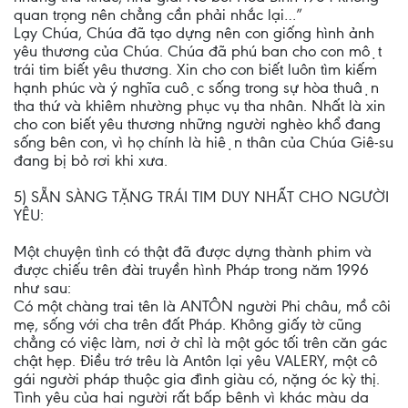
quan trọng nên chẳng cần phải nhắc lại…”
Lạy Chúa, Chúa đã tạo dựng nên con giống hình ảnh
yêu thương của Chúa. Chúa đã phú ban cho con một
trái tim biết yêu thương. Xin cho con biết luôn tìm kiếm
hạnh phúc và ý nghĩa cuộc sống trong sự hòa thuận
tha thứ và khiêm nhường phục vụ tha nhân. Nhất là xin
cho con biết yêu thương những người nghèo khổ đang
sống bên con, vì họ chính là hiện thân của Chúa Giê-su
đang bị bỏ rơi khi xưa.
5) SẴN SÀNG TẶNG TRÁI TIM DUY NHẤT CHO NGƯỜI
YÊU:
Một chuyện tình có thật đã được dựng thành phim và
được chiếu trên đài truyền hình Pháp trong năm 1996
như sau:
Có một chàng trai tên là ANTÔN người Phi châu, mồ côi
mẹ, sống với cha trên đất Pháp. Không giấy tờ cũng
chẳng có việc làm, nơi ở chỉ là một góc tối trên căn gác
chật hẹp. Điều trớ trêu là Antôn lại yêu VALERY, một cô
gái người pháp thuộc gia đình giàu có, nặng óc kỳ thị.
Tình yêu của hai người rất bấp bênh vì khác màu da