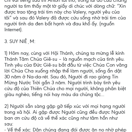
chỉ vài tiếng sau thì Antôn tắt thở, trong túi áo của chàng
người ta tìm thấy một tờ giấy di chúc với dòng chữ: “Xin
được trao tặng trái tim này cho Valery, người yêu của
tôi” và sau đó Valery đã được cứu sống nhờ trái tim của
người tình da đen bất hạnh và đau khổ ấy. (nguồn
Internet).
3. SUY NIỆM:
1) Hôm nay, cùng với Hội Thánh, chúng ta mừng lễ kính
Thánh Tâm Chúa Giê-su – là nguồn mạch của tình yêu.
Tình yêu của Đức Giê-su bắt đầu từ việc Chúa Con vâng
lời Chúa Cha xuống nhập thể làm người, sống ẩn dật
30 năm ở Na-da-rét. Sau đó, Người đi rao giảng Tin
Mừng Nước Trời gần 3 năm. Người trình bày tình yêu
cứu độ của Thiên Chúa cho mọi người, không phân biệt
giàu nghèo, tiếng nói hay màu da chủng tộc...
2) Người sẵn sàng gặp gỡ tiếp xúc với mọi hạng người
trong xã hội. Ai gặp được Người cũng đều được Người
ban ơn cứu độ cả về thể xác cũng như tâm hồn như
sau:
- Về thể xác: Dân chúng đang đói được ăn no nhờ phép