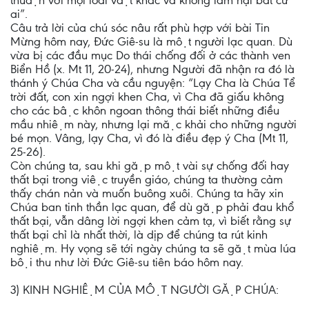
thuận với mọi loài vật khác và không làm hại bất cứ
ai”.
Câu trả lời của chú sóc nâu rất phù hợp với bài Tin
Mừng hôm nay, Đức Giê-su là một người lạc quan. Dù
vừa bị các đầu mục Do thái chống đối ở các thành ven
Biển Hồ (x. Mt 11, 20-24), nhưng Người đã nhận ra đó là
thánh ý Chúa Cha và cầu nguyện: “Lạy Cha là Chúa Tể
trời đất, con xin ngợi khen Cha, vì Cha đã giấu không
cho các bậc khôn ngoan thông thái biết những điều
mầu nhiệm này, nhưng lại mặc khải cho những người
bé mọn. Vâng, lạy Cha, vì đó là điều đẹp ý Cha (Mt 11,
25-26).
Còn chúng ta, sau khi gặp một vài sự chống đối hay
thất bại trong việc truyền giáo, chúng ta thường cảm
thấy chán nản và muốn buông xuôi. Chúng ta hãy xin
Chúa ban tinh thần lạc quan, để dù gặp phải đau khổ
thất bại, vẫn dâng lời ngợi khen cảm tạ, vì biết rằng sự
thất bại chỉ là nhất thời, là dịp để chúng ta rút kinh
nghiệm. Hy vọng sẽ tới ngày chúng ta sẽ gặt mùa lúa
bội thu như lời Đức Giê-su tiên báo hôm nay.
3) KINH NGHIỆM CỦA MỘT NGƯỜI GẶP CHÚA: