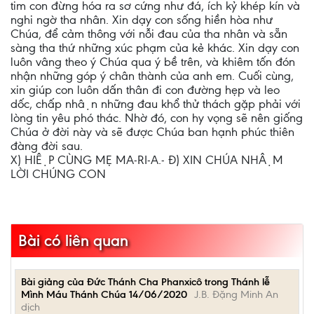
tim con đừng hóa ra sơ cứng như đá, ích kỷ khép kín và
nghi ngờ tha nhân. Xin dạy con sống hiền hòa như
Chúa, để cảm thông với nỗi đau của tha nhân và sẵn
sàng tha thứ những xúc phạm của kẻ khác. Xin dạy con
luôn vâng theo ý Chúa qua ý bề trên, và khiêm tốn đón
nhận những góp ý chân thành của anh em. Cuối cùng,
xin giúp con luôn dấn thân đi con đường hẹp và leo
dốc, chấp nhận những đau khổ thử thách gặp phải với
lòng tin yêu phó thác. Nhờ đó, con hy vọng sẽ nên giống
Chúa ở đời này và sẽ được Chúa ban hạnh phúc thiên
đàng đời sau.
X) HIỆP CÙNG MẸ MA-RI-A.- Đ) XIN CHÚA NHẬM
LỜI CHÚNG CON
Bài có liên quan
Bài giảng của Đức Thánh Cha Phanxicô trong Thánh lễ
Mình Máu Thánh Chúa 14/06/2020
J.B. Đặng Minh An
dịch