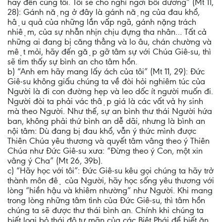
hãy đến cùng tôi. Tôi sẽ cho nghỉ ngơi bồi dưỡng” (Mt 11,
28): Gánh nặng ở đây là gánh nặng của đau khổ,
hậu quả của những lần vấp ngã, gánh nặng trách
nhiệm, của sự nhẫn nhịn chịu đựng tha nhân… Tất cả
những ai đang bị căng thẳng và lo âu, chán chường và
mệt mỏi, hãy đến gặp gỡ tâm sự với Chúa Giê-su, thì
sẽ tìm thấy sự bình an cho tâm hồn.
b) “Anh em hãy mang lấy ách của tôi” (Mt 11, 29): Đức
Giê-su không giấu chúng ta về đòi hỏi nghiêm túc của
Người là đi con đường hẹp và leo dốc ít người muốn đi.
Người đòi ta phải vác thập giá là các vất vả hy sinh
mà theo Người. Như thế, sự an bình thư thái Người hứa
ban, không phải thứ bình an dễ dãi, nhưng là bình an
nội tâm: Dù đang bị đau khổ, vẫn ý thức mình được
Thiên Chúa yêu thương và quyết tâm vâng theo ý Thiên
Chúa như Đức Giê-su xưa: “Đừng theo ý Con, một xin
vâng ý Cha” (Mt 26, 39b).
c) “Hãy học với tôi”: Đức Giê-su kêu gọi chúng ta hãy trở
thành môn đệ của Người, hãy học sống yêu thương với
lòng “hiền hậu và khiêm nhường” như Người. Khi mang
trong lòng những tâm tình của Đức Giê-su, thì tâm hồn
chúng ta sẽ được thư thái bình an. Chính khi chúng ta
biết loại bỏ thái độ tự mãn của các Biệt Phái để biết ăn