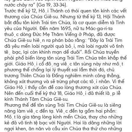
nước chảy ra” (Ga 19, 33-34).
Trước thế kỷ 12, Hội Thánh có thói quen tôn kính các vết
thương của Chúa Giê-su. Nhưng từ thế kỷ 13, Hội Thánh
bắt đầu tôn kính Trái tim Chúa, là cơ quan diễm tả Tình
yêu của Người. Đến năm 1695, nữ tu Mác-ga-ri-ta
thuộc dòng Đức Mẹ Thăm Viếng ở Pháp, đã được
Chúa Giê-su hiện ra phán bảo rằng: “Đây là Trái Tim
đã yêu mến loài người quá bội, mà loài người vô tình
tệ bạc, lại còn khinh mạn dể duôi”. Rồi Chúa truyền
phải phổ biến lòng tôn sùng Trái Tim Chúa trên khắp thế
giới. Giáo Hội cổ động việc tôn sùng này như một
phương thế chống lại lý thuyết sai lầm thời đó, chủ
trương Thiên Chúa là Đấng nghiêm minh công thẳng,
không xót thương và sẽ trừng phạt các tội nhân. Vì thế
Giáo Hội thấy cần đề cao lòng thương xót của Chúa.
Nên đến cuối thế kỷ thứ 18, Giáo Hội đã thiết lập lễ
kính Thánh Tâm Chúa Giê-su.
Phương thế để tôn sùng Trái Tim Chúa Giê-su là siêng
năng làm việc đền tạ. Việc đền tạ gồm hai phần:
Một là gia tăng lòng kính mến Chúa, thay cho những
kẻ đã vô tình tệ bạc với Người. Hai là dâng những lời
ngợi khen, ăn năn và cầu xin Chúa tha thứ cho những