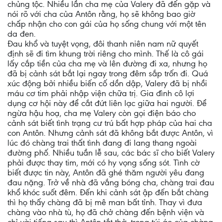
chủng tộc. Nhiều lần cha mẹ của Valery đã đến gặp và
nói rõ với cha của Antôn rằng, họ sẽ không bao giờ
chấp nhận cho con gái của họ sống chung với một tên
da đen.
Đau khổ và tuyệt vọng, đôi thanh niên nam nữ quyết
định sẽ đi tìm khung trời riêng cho mình. Thế là cô gái
lấy cắp tiền của cha mẹ và lên đường đi xa, nhưng họ
đã bị cảnh sát bắt lại ngay trong đêm sắp trốn đi. Quá
xúc động bởi nhiều biến cố dồn dập, Valery đã bị nhồi
máu cơ tim phải nhập viện chữa trị. Gia đình cô lợi
dụng cơ hội này để cắt đứt liên lạc giữa hai người. Để
ngừa hậu hoạ, cha mẹ Valery còn gọi điện báo cho
cảnh sát biết tình trạng cư trú bất hợp pháp của hai cha
con Antôn. Nhưng cảnh sát đã không bắt được Antôn, vì
lúc đó chàng trai thất tình đang đi lang thang ngoài
đường phố. Nhiều tuần lễ sau, các bác sĩ cho biết Valery
phải được thay tim, mới có hy vọng sống sót. Tình cờ
biết được tin này, Antôn đã ghé thăm người yêu đang
đau nặng. Trở về nhà đã vắng bóng cha, chàng trai đau
khổ khóc suốt đêm. Đến khi cảnh sát ập đến bắt chàng
thì họ thấy chàng đã bị mê man bất tỉnh. Thay vì đưa
chàng vào nhà tù, họ đã chở chàng đến bệnh viện và