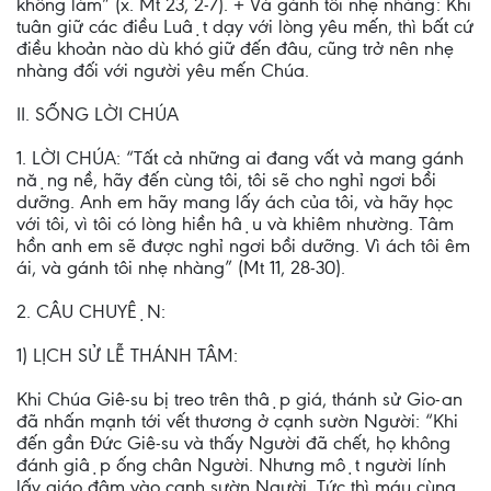
không làm” (x. Mt 23, 2-7). + Và gánh tôi nhẹ nhàng: Khi
tuân giữ các điều Luật dạy với lòng yêu mến, thì bất cứ
điều khoản nào dù khó giữ đến đâu, cũng trở nên nhẹ
nhàng đối với người yêu mến Chúa.
II. SỐNG LỜI CHÚA
1. LỜI CHÚA: “Tất cả những ai đang vất vả mang gánh
nặng nề, hãy đến cùng tôi, tôi sẽ cho nghỉ ngơi bồi
dưỡng. Anh em hãy mang lấy ách của tôi, và hãy học
với tôi, vì tôi có lòng hiền hậu và khiêm nhường. Tâm
hồn anh em sẽ được nghỉ ngơi bồi dưỡng. Vì ách tôi êm
ái, và gánh tôi nhẹ nhàng” (Mt 11, 28-30).
2. CÂU CHUYỆN:
1) LỊCH SỬ LỄ THÁNH TÂM:
Khi Chúa Giê-su bị treo trên thập giá, thánh sử Gio-an
đã nhấn mạnh tới vết thương ở cạnh sườn Người: “Khi
đến gần Đức Giê-su và thấy Người đã chết, họ không
đánh giập ống chân Người. Nhưng một người lính
lấy giáo đâm vào cạnh sườn Người. Tức thì máu cùng