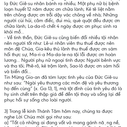
lạ Đức Giê-su nhân bánh ra nhiều; Một phụ nữ bị bệnh
loạn huyết 12 năm được ơn chữa lành; Kẻ tê liệt nằm
trên chõng được ơn trỗi dậy vác chõng về nhà; Những
người cùi hủi, câm điếc, đui mù, què quặt đều được ơn
chữa lành; La-da-rô chết 4 ngày được ơn phục sinh ra
khỏi mồ...
- Về tinh thần, Đức Giê-su cũng biến đổi nhiều tội nhân
nên người tốt như: Lê-vi nhân viên thu thuế được nên
môn đệ Chúa, Gia-kêu thủ lãnh thu thuế được ơn sám
hối thực sự, Ma-ri-a Ma-da-le-na tội lỗi được ơn hoàn
lương... Người phụ nữ ngoại tình được Người bênh vực
và tha tôi; Phê-rô, kẻ trộm lành, Sao-lô được ơn sám hối
và biến đổi...
Tin Mừng Gio-an đã tóm lược tình yêu của Đức Giê-su
như sau: “Ngài yêu thương các môn đệ và yêu thương
họ đến cùng” (x. Ga 13, 1), mà tột đỉnh của tình yêu đó là
hy sinh chết trên thập giá để đền tội thay và sống lại để
phục hồi sự sống cho loài người.
3) Trong lễ kính Thánh Tâm hôm nay, chúng ta được
nghe Lời Chúa mời gọi như sau:
a) “Tất cả những ai đang vất vả mang gánh nặng nề,