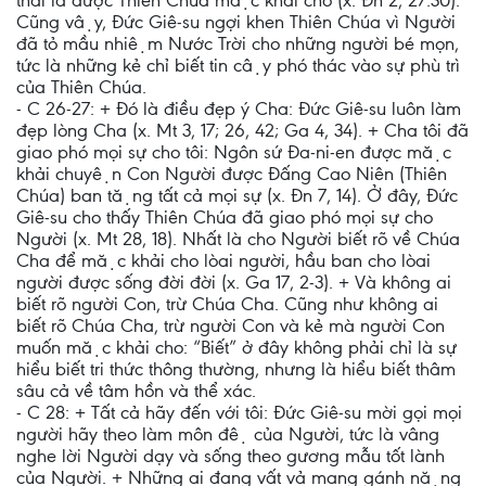
thái là được Thiên Chúa mặc khải cho (x. Đn 2, 27.30).
Cũng vậy, Đức Giê-su ngợi khen Thiên Chúa vì Người
đã tỏ mầu nhiệm Nước Trời cho những người bé mọn,
tức là những kẻ chỉ biết tin cậy phó thác vào sự phù trì
của Thiên Chúa.
- C 26-27: + Đó là điều đẹp ý Cha: Đức Giê-su luôn làm
đẹp lòng Cha (x. Mt 3, 17; 26, 42; Ga 4, 34). + Cha tôi đã
giao phó mọi sự cho tôi: Ngôn sứ Đa-ni-en được mặc
khải chuyện Con Người được Đấng Cao Niên (Thiên
Chúa) ban tặng tất cả mọi sự (x. Đn 7, 14). Ở đây, Đức
Giê-su cho thấy Thiên Chúa đã giao phó mọi sự cho
Người (x. Mt 28, 18). Nhất là cho Người biết rõ về Chúa
Cha để mặc khải cho lòai người, hầu ban cho lòai
người được sống đời đời (x. Ga 17, 2-3). + Và không ai
biết rõ người Con, trừ Chúa Cha. Cũng như không ai
biết rõ Chúa Cha, trừ người Con và kẻ mà người Con
muốn mặc khải cho: “Biết” ở đây không phải chỉ là sự
hiểu biết tri thức thông thường, nhưng là hiểu biết thâm
sâu cả về tâm hồn và thể xác.
- C 28: + Tất cả hãy đến với tôi: Đức Giê-su mời gọi mọi
người hãy theo làm môn đệ của Người, tức là vâng
nghe lời Người dạy và sống theo gương mẫu tốt lành
của Người. + Những ai đang vất vả mang gánh nặng