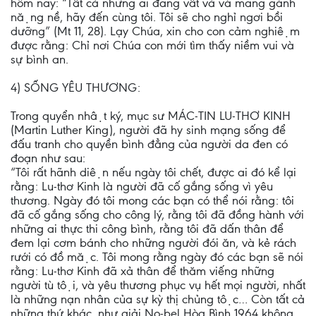
hôm nay: “Tất cả những ai đang vất vả và mang gánh
nặng nề, hãy đến cùng tôi. Tôi sẽ cho nghỉ ngơi bồi
dưỡng” (Mt 11, 28). Lạy Chúa, xin cho con cảm nghiệm
được rằng: Chỉ nơi Chúa con mới tìm thấy niềm vui và
sự bình an.
4) SỐNG YÊU THƯƠNG:
Trong quyển nhật ký, mục sư MÁC-TIN LU-THƠ KINH
(Martin Luther King), người đã hy sinh mạng sống để
đấu tranh cho quyền bình đẳng của người da đen có
đoạn như sau:
“Tôi rất hãnh diện nếu ngày tôi chết, được ai đó kể lại
rằng: Lu-thơ Kinh là người đã cố gắng sống vì yêu
thương. Ngày đó tôi mong các bạn có thể nói rằng: tôi
đã cố gắng sống cho công lý, rằng tôi đã đồng hành với
những ai thực thi công bình, rằng tôi đã dấn thân để
đem lại cơm bánh cho những người đói ăn, và kẻ rách
rưới có đồ mặc. Tôi mong rằng ngày đó các bạn sẽ nói
rằng: Lu-thơ Kinh đã xả thân để thăm viếng những
người tù tội, và yêu thương phục vụ hết mọi người, nhất
là những nạn nhân của sự kỳ thị chủng tộc… Còn tất cả
những thứ khác, như giải No-bel Hòa Bình 1964 không