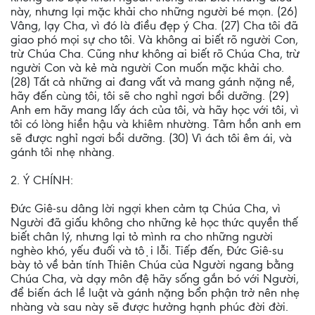
này, nhưng lại mặc khải cho những người bé mọn. (26)
Vâng, lạy Cha, vì đó là điều đẹp ý Cha. (27) Cha tôi đã
giao phó mọi sự cho tôi. Và không ai biết rõ người Con,
trừ Chúa Cha. Cũng như không ai biết rõ Chúa Cha, trừ
người Con và kẻ mà người Con muốn mặc khải cho.
(28) Tất cả những ai đang vất vả mang gánh nặng nề,
hãy đến cùng tôi, tôi sẽ cho nghỉ ngơi bồi dưỡng. (29)
Anh em hãy mang lấy ách của tôi, và hãy học với tôi, vì
tôi có lòng hiền hậu và khiêm nhường. Tâm hồn anh em
sẽ được nghỉ ngơi bồi dưỡng. (30) Vì ách tôi êm ái, và
gánh tôi nhẹ nhàng.
2. Ý CHÍNH:
Đức Giê-su dâng lời ngợi khen cảm tạ Chúa Cha, vì
Người đã giấu không cho những kẻ học thức quyền thế
biết chân lý, nhưng lại tỏ mình ra cho những người
nghèo khó, yếu đuối và tội lỗi. Tiếp đến, Đức Giê-su
bày tỏ về bản tính Thiên Chúa của Người ngang bằng
Chúa Cha, và dạy môn đệ hãy sống gắn bó với Người,
để biến ách lề luật và gánh nặng bổn phận trở nên nhẹ
nhàng và sau này sẽ được hưởng hạnh phúc đời đời.