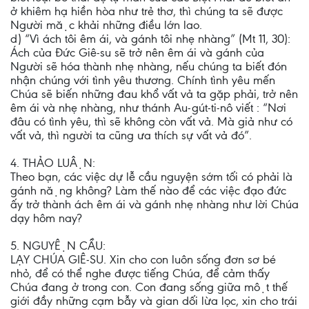
ở khiêm hạ hiền hòa như trẻ thơ, thì chúng ta sẽ được
Người mặc khải những điều lớn lao.
d) “Vì ách tôi êm ái, và gánh tôi nhẹ nhàng” (Mt 11, 30):
Ách của Đức Giê-su sẽ trở nên êm ái và gánh của
Người sẽ hóa thành nhẹ nhàng, nếu chúng ta biết đón
nhận chúng với tình yêu thương. Chính tình yêu mến
Chúa sẽ biến những đau khổ vất vả ta gặp phải, trở nên
êm ái và nhẹ nhàng, như thánh Au-gút-ti-nô viết : “Nơi
đâu có tình yêu, thì sẽ không còn vất vả. Mà giả như có
vất vả, thì người ta cũng ưa thích sự vất vả đó”.
4. THẢO LUẬN:
Theo bạn, các việc dự lễ cầu nguyện sớm tối có phải là
gánh nặng không? Làm thế nào để các việc đạo đức
ấy trở thành ách êm ái và gánh nhẹ nhàng như lời Chúa
dạy hôm nay?
5. NGUYỆN CẦU:
LẠY CHÚA GIÊ-SU. Xin cho con luôn sống đơn sơ bé
nhỏ, để có thể nghe được tiếng Chúa, để cảm thấy
Chúa đang ở trong con. Con đang sống giữa một thế
giới đầy những cạm bẫy và gian dối lừa lọc, xin cho trái