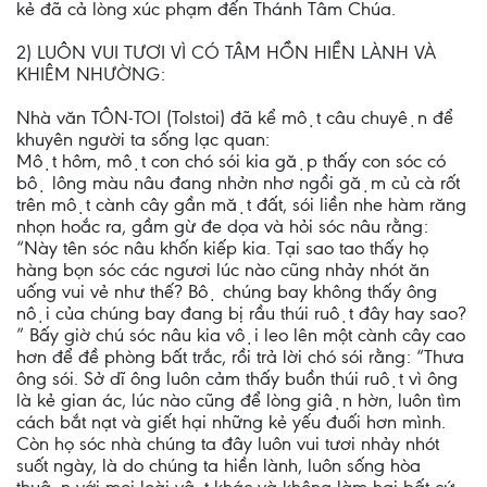
kẻ đã cả lòng xúc phạm đến Thánh Tâm Chúa.
2) LUÔN VUI TƯƠI VÌ CÓ TÂM HỒN HIỀN LÀNH VÀ
KHIÊM NHƯỜNG:
Nhà văn TÔN-TOI (Tolstoi) đã kể một câu chuyện để
khuyên người ta sống lạc quan:
Một hôm, một con chó sói kia gặp thấy con sóc có
bộ lông màu nâu đang nhởn nhơ ngồi gặm củ cà rốt
trên một cành cây gần mặt đất, sói liền nhe hàm răng
nhọn hoắc ra, gầm gừ đe dọa và hỏi sóc nâu rằng:
“Này tên sóc nâu khốn kiếp kia. Tại sao tao thấy họ
hàng bọn sóc các ngươi lúc nào cũng nhảy nhót ăn
uống vui vẻ như thế? Bộ chúng bay không thấy ông
nội của chúng bay đang bị rầu thúi ruột đây hay sao?
” Bấy giờ chú sóc nâu kia vội leo lên một cành cây cao
hơn để đề phòng bất trắc, rồi trả lời chó sói rằng: “Thưa
ông sói. Sở dĩ ông luôn cảm thấy buồn thúi ruột vì ông
là kẻ gian ác, lúc nào cũng để lòng giận hờn, luôn tìm
cách bắt nạt và giết hại những kẻ yếu đuối hơn mình.
Còn họ sóc nhà chúng ta đây luôn vui tươi nhảy nhót
suốt ngày, là do chúng ta hiền lành, luôn sống hòa