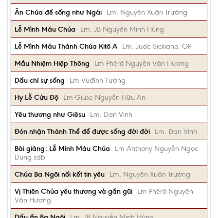
Ăn Chúa để sống như Ngài
Lm. Nguyễn Xuân Trường
Lễ Mình Máu Chúa
Lm. JB Nguyễn Minh Hùng
Lễ Mình Máu Thánh Chúa Kitô A
Lm. Jude Siciliano, OP
Mầu Nhiệm Hiệp Thông
Lm Phêrô Nguyễn Văn Hương
Dấu chỉ sự sống
Lm Vũđình Tường
Hy Lễ Cứu Độ
Lm Giuse Nguyễn Hữu An
Yêu thương như Giêsu
Lm. Đan Vinh
Đón nhận Thánh Thể để được sống đời đời
Lm. Đan Vinh
Bài giảng: Lễ Mình Máu Chúa
Lm Anthony Nguyễn Ngọc
Dũng sdb
Chúa Ba Ngôi nối kết tin yêu
Lm. Nguyễn Xuân Trường
Vị Thiên Chúa yêu thương và gần gũi
Lm Phêrô Nguyễn
Văn Hương
Dấu ấn Ba Ngôi
Lm. JB Nguyễn Minh Hùng