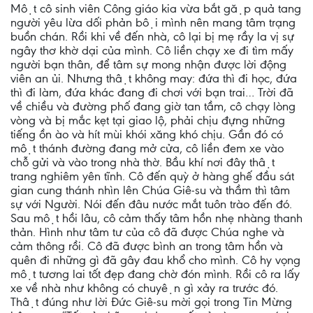
Một cô sinh viên Công giáo kia vừa bắt gặp quả tang
người yêu lừa dối phản bội mình nên mang tâm trạng
buồn chán. Rồi khi về đến nhà, cô lại bị mẹ rầy la vị sự
ngây thơ khờ dại của mình. Cô liền chạy xe đi tìm mấy
người bạn thân, để tâm sự mong nhận được lời động
viên an ủi. Nhưng thật không may: đứa thì đi học, đứa
thì đi làm, đứa khác đang đi chơi với bạn trai… Trời đã
về chiều và đường phố đang giờ tan tầm, cô chạy lòng
vòng và bị mắc kẹt tại giao lộ, phải chịu đựng những
tiếng ồn ào và hít mùi khói xăng khó chịu. Gần đó có
một thánh đường đang mở cửa, cô liền đem xe vào
chỗ gửi và vào trong nhà thờ. Bầu khí nơi đây thật
trang nghiêm yên tĩnh. Cô đến quỳ ở hàng ghế đầu sát
gian cung thánh nhìn lên Chúa Giê-su và thầm thì tâm
sự với Người. Nói đến đâu nước mắt tuôn trào đến đó.
Sau một hồi lâu, cô cảm thấy tâm hồn nhẹ nhàng thanh
thản. Hình như tâm tư của cô đã được Chúa nghe và
cảm thông rồi. Cô đã được bình an trong tâm hồn và
quên đi những gì đã gây đau khổ cho mình. Cô hy vọng
một tương lai tốt đẹp đang chờ đón mình. Rồi cô ra lấy
xe về nhà như không có chuyện gì xảy ra trước đó.
Thật đúng như lời Đức Giê-su mời gọi trong Tin Mừng