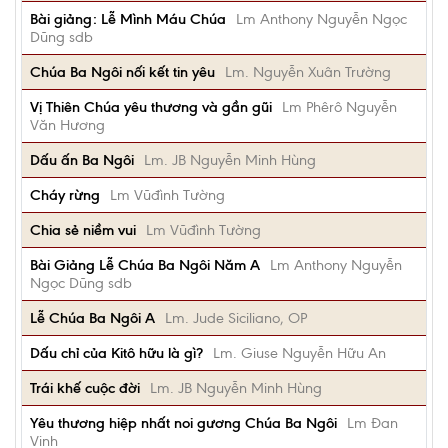
Bài giảng: Lễ Mình Máu Chúa
Lm Anthony Nguyễn Ngọc
Dũng sdb
Chúa Ba Ngôi nối kết tin yêu
Lm. Nguyễn Xuân Trường
Vị Thiên Chúa yêu thương và gần gũi
Lm Phêrô Nguyễn
Văn Hương
Dấu ấn Ba Ngôi
Lm. JB Nguyễn Minh Hùng
Cháy rừng
Lm Vũđình Tường
Chia sẻ niềm vui
Lm Vũđình Tường
Bài Giảng Lễ Chúa Ba Ngôi Năm A
Lm Anthony Nguyễn
Ngọc Dũng sdb
Lễ Chúa Ba Ngôi A
Lm. Jude Siciliano, OP
Dấu chỉ của Kitô hữu là gì?
Lm. Giuse Nguyễn Hữu An
Trái khế cuộc đời
Lm. JB Nguyễn Minh Hùng
Yêu thương hiệp nhất noi gương Chúa Ba Ngôi
Lm Đan
Vinh