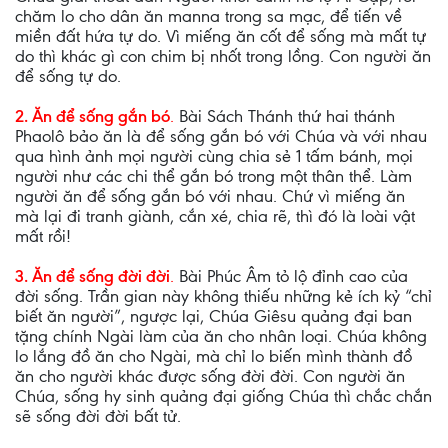
chăm lo cho dân ăn manna trong sa mạc, để tiến về
miền đất hứa tự do. Vì miếng ăn cốt để sống mà mất tự
do thì khác gì con chim bị nhốt trong lồng. Con người ăn
để sống tự do.
2. Ăn để sống gắn bó
.
Bài Sách Thánh thứ hai thánh
Phaolô bảo ăn là để sống gắn bó với Chúa và với nhau
qua hình ảnh mọi người cùng chia sẻ 1 tấm bánh, mọi
người như các chi thể gắn bó trong một thân thể. Làm
người ăn để sống gắn bó với nhau. Chứ vì miếng ăn
mà lại đi tranh giành, cắn xé, chia rẽ, thì đó là loài vật
mất rồi!
3. Ăn để sống đời đời
.
Bài Phúc Âm tỏ lộ đỉnh cao của
đời sống. Trần gian này không thiếu những kẻ ích kỷ “chỉ
biết ăn người”, ngược lại, Chúa Giêsu quảng đại ban
tặng chính Ngài làm của ăn cho nhân loại. Chúa không
lo lắng đồ ăn cho Ngài, mà chỉ lo biến mình thành đồ
ăn cho người khác được sống đời đời. Con người ăn
Chúa, sống hy sinh quảng đại giống Chúa thì chắc chắn
sẽ sống đời đời bất tử.