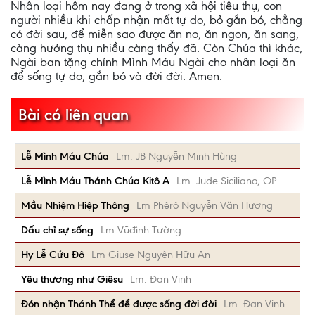
Nhân loại hôm nay đang ở trong xã hội tiêu thụ, con
người nhiều khi chấp nhận mất tự do, bỏ gắn bó, chẳng
có đời sau, để miễn sao được ăn no, ăn ngon, ăn sang,
càng hưởng thụ nhiều càng thấy đã. Còn Chúa thì khác,
Ngài ban tặng chính Mình Máu Ngài cho nhân loại ăn
để sống tự do, gắn bó và đời đời. Amen.
Bài có liên quan
Lễ Mình Máu Chúa
Lm. JB Nguyễn Minh Hùng
Lễ Mình Máu Thánh Chúa Kitô A
Lm. Jude Siciliano, OP
Mầu Nhiệm Hiệp Thông
Lm Phêrô Nguyễn Văn Hương
Dấu chỉ sự sống
Lm Vũđình Tường
Hy Lễ Cứu Độ
Lm Giuse Nguyễn Hữu An
Yêu thương như Giêsu
Lm. Đan Vinh
Đón nhận Thánh Thể để được sống đời đời
Lm. Đan Vinh