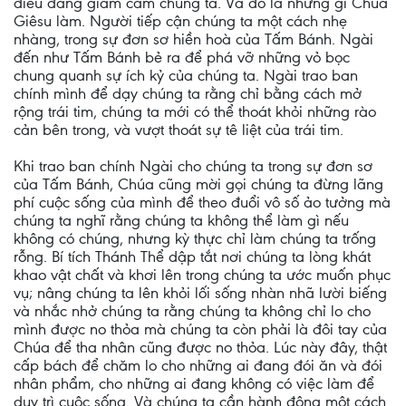
điều đang giam cầm chúng ta. Và đó là những gì Chúa
Giêsu làm. Người tiếp cận chúng ta một cách nhẹ
nhàng, trong sự đơn sơ hiền hoà của Tấm Bánh. Ngài
đến như Tấm Bánh bẻ ra để phá vỡ những vỏ bọc
chung quanh sự ích kỷ của chúng ta. Ngài trao ban
chính mình để dạy chúng ta rằng chỉ bằng cách mở
rộng trái tim, chúng ta mới có thể thoát khỏi những rào
cản bên trong, và vượt thoát sự tê liệt của trái tim.
Khi trao ban chính Ngài cho chúng ta trong sự đơn sơ
của Tấm Bánh, Chúa cũng mời gọi chúng ta đừng lãng
phí cuộc sống của mình để theo đuổi vô số ảo tưởng mà
chúng ta nghĩ rằng chúng ta không thể làm gì nếu
không có chúng, nhưng kỳ thực chỉ làm chúng ta trống
rỗng. Bí tích Thánh Thể dập tắt nơi chúng ta lòng khát
khao vật chất và khơi lên trong chúng ta ước muốn phục
vụ; nâng chúng ta lên khỏi lối sống nhàn nhã lười biếng
và nhắc nhở chúng ta rằng chúng ta không chỉ lo cho
mình được no thỏa mà chúng ta còn phải là đôi tay của
Chúa để tha nhân cũng được no thỏa. Lúc này đây, thật
cấp bách để chăm lo cho những ai đang đói ăn và đói
nhân phẩm, cho những ai đang không có việc làm để
duy trì cuộc sống. Và chúng ta cần hành động một cách