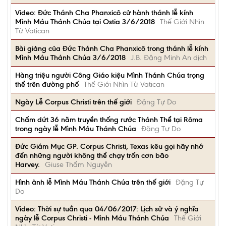
Video: Đức Thánh Cha Phanxicô cử hành thánh lễ kính
Mình Máu Thánh Chúa tại Ostia 3/6/2018
Thế Giới Nhìn
Từ Vatican
Bài giảng của Đức Thánh Cha Phanxicô trong thánh lễ kính
Mình Máu Thánh Chúa 3/6/2018
J.B. Đặng Minh An dịch
Hàng triệu người Công Giáo kiệu Mình Thánh Chúa trọng
thể trên đường phố
Thế Giới Nhìn Từ Vatican
Ngày Lễ Corpus Christi trên thế giới
Đặng Tự Do
Chấm dứt 36 năm truyền thống rước Thánh Thể tại Rôma
trong ngày lễ Mình Máu Thánh Chúa
Đặng Tự Do
Đức Giám Mục GP. Corpus Christi, Texas kêu gọi hãy nhớ
đến những người không thể chạy trốn cơn bão
Harvey.
Giuse Thẩm Nguyễn
Hình ảnh lễ Mình Máu Thánh Chúa trên thế giới
Đặng Tự
Do
Video: Thời sự tuần qua 04/06/2017: Lịch sử và ý nghĩa
ngày lễ Corpus Christi - Mình Máu Thánh Chúa
Thế Giới