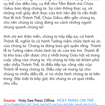
cụ thể cho điều này, cụ thể như Tấm Bánh mà Chúa
Giêsu ban tặng chúng ta. Sự cảm thông thực sự, và
những mối giây đích thực của tình liên đới là cần thiết.
Nơi Bí tích Thánh Thể, Chúa Giêsu đến gần chúng ta,
cho nên chúng ta cũng đừng xa cách những người
chung quanh chúng ta!
Anh chị em thân mến, chúng ta hãy tiếp tục cử hành
Thánh lễ, nghĩa là cử hành Tưởng niệm chữa lành ký ức
của chúng ta. Chúng ta đừng bao giờ quên rằng: Thánh
lễ là Tưởng niệm chữa lành ký ức của trái tim. Thánh lễ
là kho báu cần được chú ý nhất trong Giáo hội và trong
cuộc sống của chúng ta. Và chúng ta hãy tái khám phá
việc chầu Thánh Thể, là điều tiếp tục công việc của
Thánh lễ trong chúng ta. Điều này sẽ mang lại cho
chúng ta nhiều điều tốt, vì nó chữa lành chúng ta từ bên
trong. Đặc biệt là bây giờ, khi chúng ta có quá nhiều
nhu cầu.
Source:
Holy See Press Office
HOLY MASS ON THE