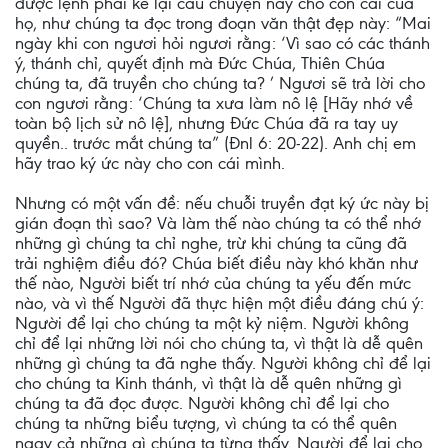
được lệnh phải kể lại câu chuyện này cho con cái của
họ, như chúng ta đọc trong đoạn văn thật đẹp này: “Mai
ngày khi con ngươi hỏi ngươi rằng: ‘Vì sao có các thánh
ý, thánh chỉ, quyết định mà Đức Chúa, Thiên Chúa
chúng ta, đã truyền cho chúng ta? ’ Ngươi sẽ trả lời cho
con ngươi rằng: ‘Chúng ta xưa làm nô lệ [Hãy nhớ về
toàn bộ lịch sử nô lệ], nhưng Đức Chúa đã ra tay uy
quyền.. trước mắt chúng ta” (Đnl 6: 20-22). Anh chị em
hãy trao ký ức này cho con cái mình.
Nhưng có một vấn đề: nếu chuỗi truyền đạt ký ức này bị
gián đoạn thì sao? Và làm thế nào chúng ta có thể nhớ
những gì chúng ta chỉ nghe, trừ khi chúng ta cũng đã
trải nghiệm điều đó? Chúa biết điều này khó khăn như
thế nào, Người biết trí nhớ của chúng ta yếu đến mức
nào, và vì thế Người đã thực hiện một điều đáng chú ý:
Người để lại cho chúng ta một kỷ niệm. Người không
chỉ để lại những lời nói cho chúng ta, vì thật là dễ quên
những gì chúng ta đã nghe thấy. Người không chỉ để lại
cho chúng ta Kinh thánh, vì thật là dễ quên những gì
chúng ta đã đọc được. Người không chỉ để lại cho
chúng ta những biểu tượng, vì chúng ta có thể quên
ngay cả những gì chúng ta từng thấy. Người để lại cho