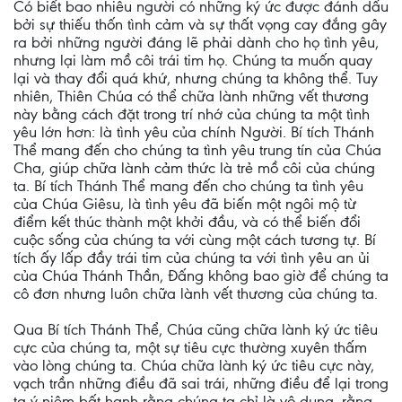
Có biết bao nhiêu người có những ký ức được đánh dấu
bởi sự thiếu thốn tình cảm và sự thất vọng cay đắng gây
ra bởi những người đáng lẽ phải dành cho họ tình yêu,
nhưng lại làm mồ côi trái tim họ. Chúng ta muốn quay
lại và thay đổi quá khứ, nhưng chúng ta không thể. Tuy
nhiên, Thiên Chúa có thể chữa lành những vết thương
này bằng cách đặt trong trí nhớ của chúng ta một tình
yêu lớn hơn: là tình yêu của chính Người. Bí tích Thánh
Thể mang đến cho chúng ta tình yêu trung tín của Chúa
Cha, giúp chữa lành cảm thức là trẻ mồ côi của chúng
ta. Bí tích Thánh Thể mang đến cho chúng ta tình yêu
của Chúa Giêsu, là tình yêu đã biến một ngôi mộ từ
điểm kết thúc thành một khởi đầu, và có thể biến đổi
cuộc sống của chúng ta với cùng một cách tương tự. Bí
tích ấy lấp đầy trái tim của chúng ta với tình yêu an ủi
của Chúa Thánh Thần, Đấng không bao giờ để chúng ta
cô đơn nhưng luôn chữa lành vết thương của chúng ta.
Qua Bí tích Thánh Thể, Chúa cũng chữa lành ký ức tiêu
cực của chúng ta, một sự tiêu cực thường xuyên thấm
vào lòng chúng ta. Chúa chữa lành ký ức tiêu cực này,
vạch trần những điều đã sai trái, những điều để lại trong
ta ý niệm bất hạnh rằng chúng ta chỉ là vô dụng, rằng