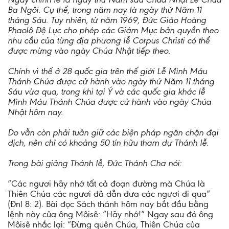
Ba Ngôi. Cụ thể, trong năm nay là ngày thứ Năm 11
tháng Sáu. Tuy nhiên, từ năm 1969, Đức Giáo Hoàng
Phaolô Đệ Lục cho phép các Giám Mục bản quyền theo
nhu cầu của từng địa phương lễ Corpus Christi có thể
được mừng vào ngày Chúa Nhật tiếp theo.
Chính vì thế ở 28 quốc gia trên thế giới Lễ Mình Máu
Thánh Chúa được cử hành vào ngày thứ Năm 11 tháng
Sáu vừa qua, trong khi tại Ý và các quốc gia khác lễ
Mình Máu Thánh Chúa được cử hành vào ngày Chúa
Nhật hôm nay.
Do vẫn còn phải tuân giữ các biện pháp ngăn chặn đại
dịch, nên chỉ có khoảng 50 tín hữu tham dự Thánh lễ.
Trong bài giảng Thánh lễ, Đức Thánh Cha nói:
“Các ngươi hãy nhớ tất cả đoạn đường mà Chúa là
Thiên Chúa các ngươi đã dẫn đưa các ngươi đi qua”
(Đnl 8: 2). Bài đọc Sách thánh hôm nay bắt đầu bằng
lệnh này của ông Môisê: “Hãy nhớ!” Ngay sau đó ông
Môisê nhắc lại: “Đừng quên Chúa, Thiên Chúa của