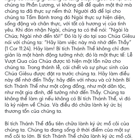
chúng ta Phần Lương, vì không dễ để quên một thứ mà
chúng ta đã thực sự nếm thử. Người đã để lại cho
chúng ta Tấm Bánh trong đó Ngài thực sự hiện diện,
sống động và chân thực, với tất cả hương vị của tình
yêu. Khi đón nhận Ngài, chúng ta có thể nói: “Ngài là
Chúa; Ngài nhớ đến tôi!” Đó là lý do tại sao Chúa Giêsu
nói với chúng ta: “Hãy làm việc này mà nhớ đến Thầy”
(1 Cor 11:24). Hãy làm! Bí tích Thánh Thể không chỉ đơn
giản là một hành động tưởng nhớ; đó là một thực tế: Lễ
Vượt Qua của Chúa được tỏ hiện một lần nữa cho
chúng ta. Trong thánh lễ, cái chết và sự phục sinh của
Chúa Giêsu được đặt ra trước chúng ta. Hãy làm điều
này để nhớ đến Thầy: hãy đến với nhau và cử hành Bí
tích Thánh Thể như một cộng đồng, như một dân tộc,
như một gia đình, để tưởng nhớ đến Thầy. Chúng ta
không thể làm gì nếu không có Bí tích Thánh Thể, vì đó
là kỷ niệm về Chúa. Và điều đó chữa lành ký ức bị
thương tổn của chúng ta.
Bí tích Thánh Thể đầu tiên chữa lành ký ức mồ côi của
chúng ta. Chúng ta đang sống ở thời điểm của một sự
mồ côi to lớn. Bí tích Thánh Thể chữa lành ký ức mồ côi.