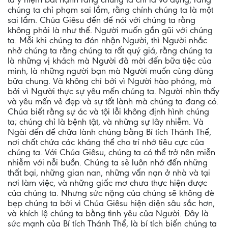
chúng ta chỉ phạm sai lầm, rằng chính chúng ta là một
sai lầm. Chúa Giêsu đến để nói với chúng ta rằng
không phải là như thế. Người muốn gần gũi với chúng
ta. Mỗi khi chúng ta đón nhận Người, thì Người nhắc
nhở chúng ta rằng chúng ta rất quý giá, rằng chúng ta
là những vị khách mà Người đã mời đến bữa tiệc của
mình, là những người bạn mà Người muốn cùng dùng
bữa chung. Và không chỉ bởi vì Người hào phóng, mà
bởi vì Người thực sự yêu mến chúng ta. Người nhìn thấy
và yêu mến vẻ đẹp và sự tốt lành mà chúng ta đang có.
Chúa biết rằng sự ác và tội lỗi không định hình chúng
ta; chúng chỉ là bệnh tật, và những sự lây nhiễm. Và
Ngài đến để chữa lành chúng bằng Bí tích Thánh Thể,
nơi chất chứa các kháng thể cho trí nhớ tiêu cực của
chúng ta. Với Chúa Giêsu, chúng ta có thể trở nên miễn
nhiễm với nỗi buồn. Chúng ta sẽ luôn nhớ đến những
thất bại, những gian nan, những vấn nạn ở nhà và tại
nơi làm việc, và những giấc mơ chưa thực hiện được
của chúng ta. Nhưng sức nặng của chúng sẽ không đè
bẹp chúng ta bởi vì Chúa Giêsu hiện diện sâu sắc hơn,
và khích lệ chúng ta bằng tình yêu của Người. Đây là
sức mạnh của Bí tích Thánh Thể, là bí tích biến chúng ta