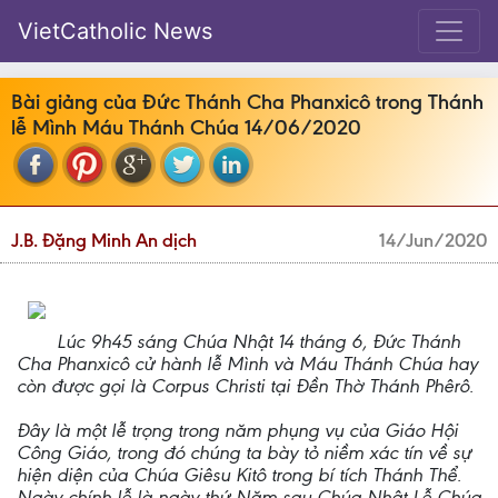
VietCatholic News
Bài giảng của Đức Thánh Cha Phanxicô trong Thánh
lễ Mình Máu Thánh Chúa 14/06/2020
J.B. Đặng Minh An dịch
14/Jun/2020
Lúc 9h45 sáng Chúa Nhật 14 tháng 6, Đức Thánh
Cha Phanxicô cử hành lễ Mình và Máu Thánh Chúa hay
còn được gọi là Corpus Christi tại Đền Thờ Thánh Phêrô.
Đây là một lễ trọng trong năm phụng vụ của Giáo Hội
Công Giáo, trong đó chúng ta bày tỏ niềm xác tín về sự
hiện diện của Chúa Giêsu Kitô trong bí tích Thánh Thể.
Ngày chính lễ là ngày thứ Năm sau Chúa Nhật Lễ Chúa