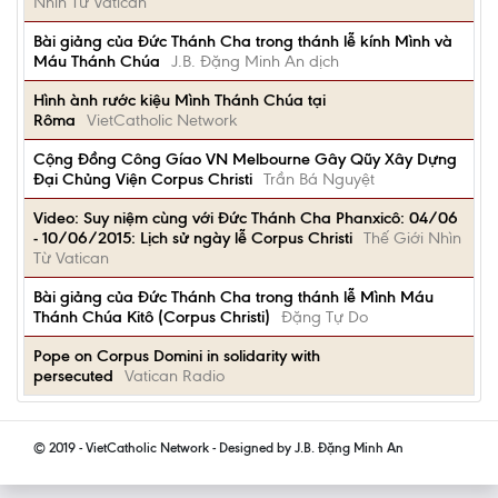
Nhìn Từ Vatican
Bài giảng của Đức Thánh Cha trong thánh lễ kính Mình và
Máu Thánh Chúa
J.B. Đặng Minh An dịch
Hình ành rước kiệu Mình Thánh Chúa tại
Rôma
VietCatholic Network
Cộng Đồng Công Gíao VN Melbourne Gây Qũy Xây Dựng
Đại Chủng Viện Corpus Christi
Trần Bá Nguyệt
Video: Suy niệm cùng với Đức Thánh Cha Phanxicô: 04/06
- 10/06/2015: Lịch sử ngày lễ Corpus Christi
Thế Giới Nhìn
Từ Vatican
Bài giảng của Đức Thánh Cha trong thánh lễ Mình Máu
Thánh Chúa Kitô (Corpus Christi)
Đặng Tự Do
Pope on Corpus Domini in solidarity with
persecuted
Vatican Radio
© 2019 - VietCatholic Network - Designed by J.B. Đặng Minh An