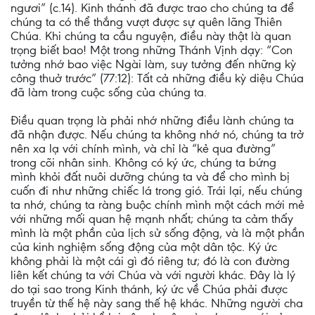
ngươi” (c.14). Kinh thánh đã được trao cho chúng ta để
chúng ta có thể thắng vượt được sự quên lãng Thiên
Chúa. Khi chúng ta cầu nguyện, điều này thật là quan
trọng biết bao! Một trong những Thánh Vịnh dạy: “Con
tưởng nhớ bao việc Ngài làm, suy tưởng đến những kỳ
công thuở trước” (77:12): Tất cả những điều kỳ diệu Chúa
đã làm trong cuộc sống của chúng ta.
Điều quan trọng là phải nhớ những điều lành chúng ta
đã nhận được. Nếu chúng ta không nhớ nó, chúng ta trở
nên xa lạ với chính mình, và chỉ là “kẻ qua đường”
trong cõi nhân sinh. Không có ký ức, chúng ta bứng
mình khỏi đất nuôi dưỡng chúng ta và để cho mình bị
cuốn đi như những chiếc lá trong gió. Trái lại, nếu chúng
ta nhớ, chúng ta ràng buộc chính mình một cách mới mẻ
với những mối quan hệ mạnh nhất; chúng ta cảm thấy
mình là một phần của lịch sử sống động, và là một phần
của kinh nghiệm sống động của một dân tộc. Ký ức
không phải là một cái gì đó riêng tư; đó là con đường
liên kết chúng ta với Chúa và với người khác. Đây là lý
do tại sao trong Kinh thánh, ký ức về Chúa phải được
truyền từ thế hệ này sang thế hệ khác. Những người cha