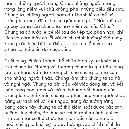
thành những người mang Chúa, những người mang
trong lòng niềm vui chứ không phải những điều tiêu cực.
Chúng ta, những người tham dự Thánh lễ có thể hỏi:
chúng ta mang đến cho thế giới những gì? Nỗi buồn và
sự cay đắng của chúng ta, hay niềm vui của Chúa?
Chúng ta có rước lễ để rồi sau đó tiếp tục phàn nàn, chỉ
trích và cảm thấy có lỗi với chính mình không? Điều này
không cải thiện bất cứ điều gì, trái lại niềm vui của
Chúa có thể biến đổi cuộc sống.
Cuối cùng, Bí tích Thánh Thể chữa lành ký ức khép kín
của chúng ta. Những vết thương chúng ta giữ bên trong
tạo ra những vấn đề không chỉ cho chúng ta, mà còn
cho những người khác. Chúng làm cho chúng ta sợ hãi
và nghi ngờ. Chúng ta bắt đầu với việc đóng kín, và kết
thúc trong hoài nghi và thờ ơ. Những vết thương của
chúng ta có thể khiến chúng ta phản ứng với người khác
bằng sự tách rời và kiêu ngạo, trong ảo tưởng rằng
bằng cách này chúng ta có thể kiểm soát được các tình
huống. Tuy nhiên, đó thực sự chỉ là một ảo ảnh, chỉ có
tình yêu mới có thể chữa lành tận gốc nỗi sợ và giải
thoát chúng ta khỏi sự tự quy hướng vào chính mình là