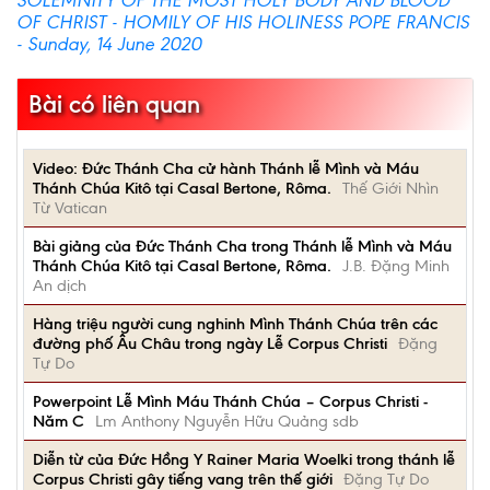
SOLEMNITY OF THE MOST HOLY BODY AND BLOOD
OF CHRIST - HOMILY OF HIS HOLINESS POPE FRANCIS
- Sunday, 14 June 2020
Bài có liên quan
Video: Ðức Thánh Cha cử hành Thánh lễ Mình và Máu
Thánh Chúa Kitô tại Casal Bertone, Rôma.
Thế Giới Nhìn
Từ Vatican
Bài giảng của Ðức Thánh Cha trong Thánh lễ Mình và Máu
Thánh Chúa Kitô tại Casal Bertone, Rôma.
J.B. Đặng Minh
An dịch
Hàng triệu người cung nghinh Mình Thánh Chúa trên các
đường phố Âu Châu trong ngày Lễ Corpus Christi
Đặng
Tự Do
Powerpoint Lễ Mình Máu Thánh Chúa – Corpus Christi -
Năm C
Lm Anthony Nguyễn Hữu Quảng sdb
Diễn từ của Đức Hồng Y Rainer Maria Woelki trong thánh lễ
Corpus Christi gây tiếng vang trên thế giới
Đặng Tự Do