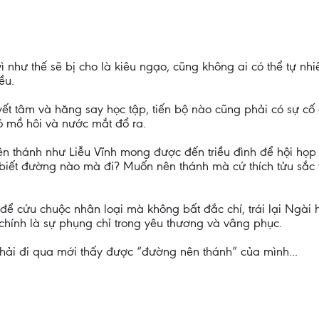
vì như thế sẽ bị cho là kiêu ngạo, cũng không ai có thể tự nhi
ều.
ết tâm và hăng say học tập, tiến bộ nào cũng phải có sự cố
ó mồ hôi và nước mắt đổ ra.
n thánh như Liễu Vĩnh mong được đến triều đình để hội họp
biết đường nào mà đi? Muốn nên thánh mà cứ thích tửu sắc t
ể cứu chuộc nhân loại mà không bất đắc chí, trái lại Ngài 
hính là sự phụng chỉ trong yêu thương và vâng phục.
hải đi qua mới thấy được “đường nên thánh” của mình...