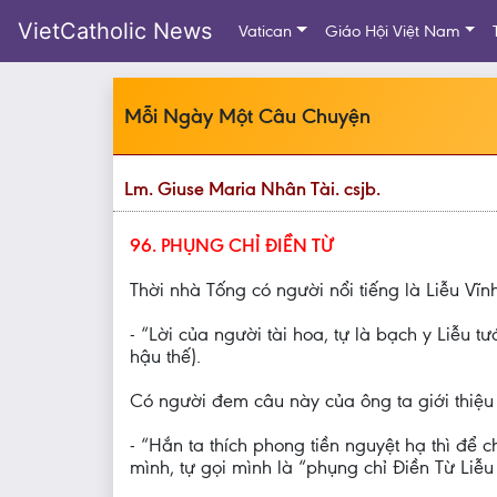
VietCatholic News
Vatican
Giáo Hội Việt Nam
Mỗi Ngày Một Câu Chuyện
Lm. Giuse Maria Nhân Tài. csjb.
96. PHỤNG CHỈ ĐIỀN TỪ
Thời nhà Tống có người nổi tiếng là Liễu Vĩn
- “Lời của người tài hoa, tự là bạch y Liễu t
hậu thế).
Có người đem câu này của ông ta giới thiệu 
- “Hắn ta thích phong tiền nguyệt hạ thì để 
mình, tự gọi mình là “phụng chỉ Điền Từ Liễu