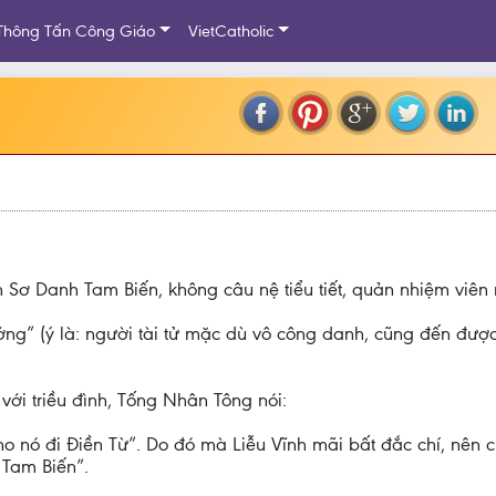
Thông Tấn Công Giáo
VietCatholic
h Sơ Danh Tam Biến, không câu nệ tiểu tiết, quản nhiệm viên 
ướng” (ý là: người tài tử mặc dù vô công danh, cũng đến được 
với triều đình, Tống Nhân Tông nói:
cho nó đi Điền Từ”. Do đó mà Liễu Vĩnh mãi bất đắc chí, nên
 Tam Biến”.