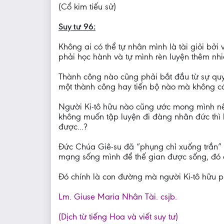
(Cổ kim tiếu sử)
Suy tư 96:
Không ai có thể tự nhân mình là tài giỏi bởi 
phải học hành và tự mình rèn luyện thêm nhi
Thành công nào cũng phải bắt đầu từ sự quy
một thành công hay tiến bộ nào mà không c
Người Ki-tô hữu nào cũng ước mong mình nê
không muốn tập luyện đi đàng nhân đức thì 
được...?
Đức Chúa Giê-su đã “phụng chỉ xuống trần” đ
mạng sống mình để thế gian được sống, đó c
Đó chính là con đường mà người Ki-tô hữu p
Lm. Giuse Maria Nhân Tài. csjb.
(Dịch từ tiếng Hoa và viết suy tư)