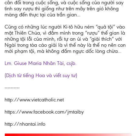
cân đối trong cuộc sống, và cuộc sống của người say
tình say rượu thì giống như trên mây trên gió không
màng đến thực tại của trần gian...
Cũng có những lúc người Ki-tô hữu ném “quả tội” vào
mặt Thiên Chúa, vì đắm mình trong “rượu” thế gian là
những tội lỗi của mình, rồi tự an ủi và “giải thích” với
Ngài trong tòa cáo giải là vì thế này là thế nọ nên con
mới phạm tội, mà không đấm ngực dốc lòng chừa...
Lm. Giuse Maria Nhân Tài, csjb.
(Dịch từ tiếng Hoa và viết suy tư)
----------
http://www.vietcatholic.net
https://www.facebook.com/jmtaiby
http://nhantai.info