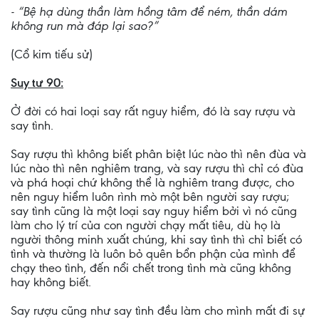
- “Bệ hạ dùng thần làm hồng tâm để ném, thần dám
không run mà đáp lại sao?”
(Cổ kim tiếu sử)
Suy tư 90:
Ở đời có hai loại say rất nguy hiểm, đó là say rượu và
say tình.
Say rượu thì không biết phân biệt lúc nào thì nên đùa và
lúc nào thì nên nghiêm trang, và say rượu thì chỉ có đùa
và phá hoại chứ không thể là nghiêm trang được, cho
nên nguy hiểm luôn rình mò một bên người say rượu;
say tình cũng là một loại say nguy hiểm bởi vì nó cũng
làm cho lý trí của con người chạy mất tiêu, dù họ là
người thông minh xuất chúng, khi say tình thì chỉ biết có
tình và thường là luôn bỏ quên bổn phận của mình để
chạy theo tình, đến nổi chết trong tình mà cũng không
hay không biết.
Say rượu cũng như say tình đều làm cho mình mất đi sự