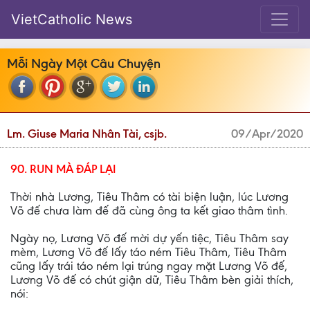
VietCatholic News
Mỗi Ngày Một Câu Chuyện
Lm. Giuse Maria Nhân Tài, csjb.
09/Apr/2020
90. RUN MÀ ĐÁP LẠI
Thời nhà Lương, Tiêu Thâm có tài biện luận, lúc Lương
Võ đế chưa làm đế đã cùng ông ta kết giao thâm tình.
Ngày nọ, Lương Võ đế mời dự yến tiệc, Tiêu Thâm say
mèm, Lương Võ đế lấy táo ném Tiêu Thâm, Tiêu Thâm
cũng lấy trái táo ném lại trúng ngay mặt Lương Võ đế,
Lương Võ đế có chút giận dữ, Tiêu Thâm bèn giải thích,
nói: