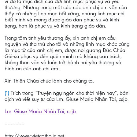
vì đó là mục đích của đời linh mục: phục vụ và yêu
thương. Nhưng trong mắt của các anh chị em vẫn còn
thấy có những linh mục bất xứng, những linh mục chỉ
biết mình và mong được giáo dân phục vụ và kính
trọng, hơn là phục vụ và kính trọng giáo dân.
Trong tâm tình yêu thương ấy, xin anh chị em cầu
nguyện và tha thứ cho tôi và những linh mục khác cũng
là mục tử của anh chị em, được noi gương Đức Chúa
Giê-su phục vụ đến quên mình mà không oán trách,
không than vãn và luôn trở thành nơi yêu thương và
bình an của anh chị em.
Xin Thiên Chúa chúc lành cho chúng ta.
(1)
Trích trong “Truyện ngụ ngôn cho thời hiện nay”, bản
dịch và viết suy tư của Lm. Giuse Maria Nhân Tài, csjb.
Lm. Giuse Maria Nhân Tài, csjb.
-------------
http://www.vietcatholic.net