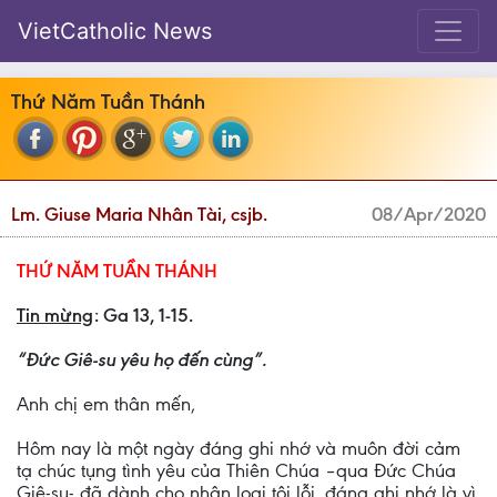
VietCatholic News
Thứ Năm Tuần Thánh
Lm. Giuse Maria Nhân Tài, csjb.
08/Apr/2020
THỨ NĂM TUẦN THÁNH
Tin mừng
: Ga 13, 1-15.
“Đức Giê-su yêu họ đến cùng”.
Anh chị em thân mến,
Hôm nay là một ngày đáng ghi nhớ và muôn đời cảm
tạ chúc tụng tình yêu của Thiên Chúa –qua Đức Chúa
Giê-su- đã dành cho nhân loại tội lỗi, đáng ghi nhớ là vì