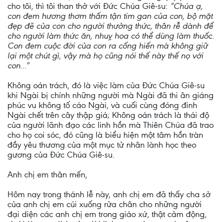
cho tôi, thì tôi than thở với Đức Chúa Giê-su:
“Chúa ạ,
con đem hương thơm thấm tận tim gan của con, bộ mặt
đẹp đẽ của con cho người thưởng thức, thân rễ dành để
cho người làm thức ăn, nhuỵ hoa có thể dùng làm thuốc.
Con đem cuộc đời của con ra cống hiến mà không giữ
lại một chút gì, vậy mà họ cũng nói thế này thế nọ với
con...”
Không oán trách, đó là việc làm của Đức Chúa Giê-su
khi Ngài bị chính những người mà Ngài đã thi ân giáng
phúc vu không tố cáo Ngài, và cuối cùng đóng đinh
Ngài chết trên cây thập giá; Không oán trách là thái độ
của người lãnh đạo các linh hồn mà Thiên Chúa đã trao
cho họ coi sóc, đó cũng là biểu hiện một tâm hồn tràn
đầy yêu thương của một mục tử nhân lành học theo
gương của Đức Chúa Giê-su.
Anh chị em thân mến,
Hôm nay trong thánh lễ này, anh chị em đã thấy cha sở
của anh chị em cúi xuống rửa chân cho những người
đại diện các anh chị em trong giáo xứ, thật cảm động,