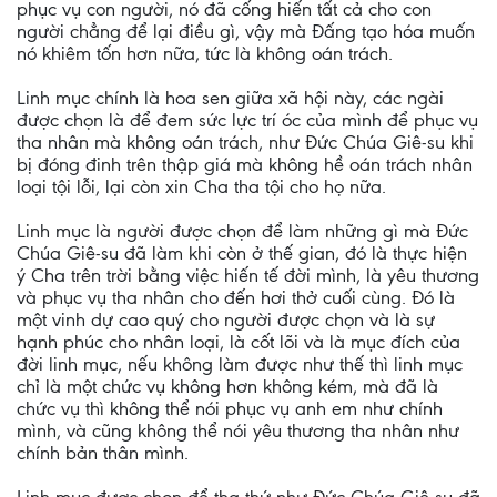
phục vụ con người, nó đã cống hiến tất cả cho con
người chẳng để lại điều gì, vậy mà Đấng tạo hóa muốn
nó khiêm tốn hơn nữa, tức là không oán trách.
Linh mục chính là hoa sen giữa xã hội này, các ngài
được chọn là để đem sức lực trí óc của mình để phục vụ
tha nhân mà không oán trách, như Đức Chúa Giê-su khi
bị đóng đinh trên thập giá mà không hề oán trách nhân
loại tội lỗi, lại còn xin Cha tha tội cho họ nữa.
Linh mục là người được chọn để làm những gì mà Đức
Chúa Giê-su đã làm khi còn ở thế gian, đó là thực hiện
ý Cha trên trời bằng việc hiến tế đời mình, là yêu thương
và phục vụ tha nhân cho đến hơi thở cuối cùng. Đó là
một vinh dự cao quý cho người được chọn và là sự
hạnh phúc cho nhân loại, là cốt lõi và là mục đích của
đời linh mục, nếu không làm được như thế thì linh mục
chỉ là một chức vụ không hơn không kém, mà đã là
chức vụ thì không thể nói phục vụ anh em như chính
mình, và cũng không thể nói yêu thương tha nhân như
chính bản thân mình.