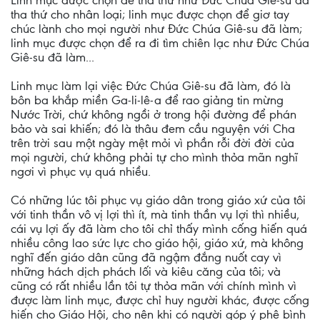
Linh mục được chọn để tha thứ như Đức Chúa Giê-su đã
tha thứ cho nhân loại; linh mục được chọn để giơ tay
chúc lành cho mọi người như Đức Chúa Giê-su đã làm;
linh mục được chọn để ra đi tìm chiên lạc như Đức Chúa
Giê-su đã làm...
Linh mục làm lại việc Đức Chúa Giê-su đã làm, đó là
bôn ba khắp miền Ga-li-lê-a để rao giảng tin mừng
Nước Trời, chứ không ngồi ở trong hội đường để phán
bảo và sai khiến; đó là thâu đem cầu nguyện với Cha
trên trời sau một ngày mệt mỏi vì phần rỗi đời đời của
mọi người, chứ không phải tự cho mình thỏa mãn nghĩ
ngơi vì phục vụ quá nhiều.
Có những lúc tôi phục vụ giáo dân trong giáo xứ của tôi
với tinh thần vô vị lợi thì ít, mà tinh thần vụ lợi thì nhiều,
cái vụ lợi ấy đã làm cho tôi chỉ thấy mình cống hiến quá
nhiều công lao sức lực cho giáo hội, giáo xứ, mà không
nghĩ đến giáo dân cũng đã ngậm đắng nuốt cay vì
những hách dịch phách lối và kiêu căng của tôi; và
cũng có rất nhiều lần tôi tự thỏa mãn với chính mình vì
được làm linh mục, được chỉ huy người khác, được cống
hiến cho Giáo Hội, cho nên khi có người góp ý phê bình