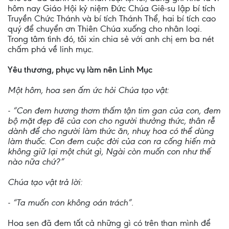
hôm nay Giáo Hội kỷ niệm Đức Chúa Giê-su lập bí tích
Truyền Chức Thánh và bí tích Thánh Thể, hai bí tích cao
quý để chuyển ơn Thiên Chúa xuống cho nhân loại.
Trong tâm tình đó, tôi xin chia sẻ với anh chị em ba nét
chấm phá về linh mục.
Yêu thương, phục vụ làm nên Linh Mục
Một hôm, hoa sen ấm ức hỏi Chúa tạo vật:
- “Con đem hương thơm thấm tận tim gan của con, đem
bộ mặt đẹp đẽ của con cho người thưởng thức, thân rễ
dành để cho người làm thức ăn, nhuỵ hoa có thể dùng
làm thuốc. Con đem cuộc đời của con ra cống hiến mà
không giữ lại một chút gì, Ngài còn muốn con như thế
nào nữa chứ?”
Chúa tạo vật trả lời:
- “Ta muốn con không oán trách”.
Hoa sen đã đem tất cả những gì có trên than mình để