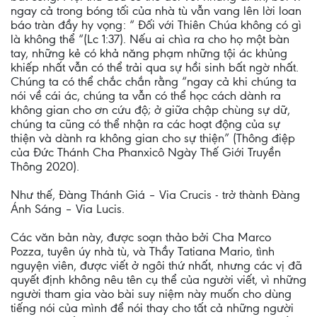
ngay cả trong bóng tối của nhà tù vẫn vang lên lời loan
báo tràn đầy hy vọng: “ Đối với Thiên Chúa không có gì
là không thể “(Lc 1:37). Nếu ai chìa ra cho họ một bàn
tay, những kẻ có khả năng phạm những tội ác khủng
khiếp nhất vẫn có thể trải qua sự hồi sinh bất ngờ nhất.
Chúng ta có thể chắc chắn rằng “ngay cả khi chúng ta
nói về cái ác, chúng ta vẫn có thể học cách dành ra
không gian cho ơn cứu độ; ở giữa chập chùng sự dữ,
chúng ta cũng có thể nhận ra các hoạt động của sự
thiện và dành ra không gian cho sự thiện” (Thông điệp
của Đức Thánh Cha Phanxicô Ngày Thế Giới Truyền
Thông 2020).
Như thế, Đàng Thánh Giá – Via Crucis - trở thành Đàng
Ánh Sáng – Via Lucis.
Các văn bản này, được soạn thảo bởi Cha Marco
Pozza, tuyên úy nhà tù, và Thầy Tatiana Mario, tình
nguyện viên, được viết ở ngôi thứ nhất, nhưng các vị đã
quyết định không nêu tên cụ thể của người viết, vì những
người tham gia vào bài suy niệm này muốn cho dùng
tiếng nói của mình để nói thay cho tất cả những người