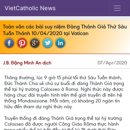
VietCatholic News
Toàn văn các bài suy niệm Đàng Thánh Giá Thứ Sáu
Tuần Thánh 10/04/2020 tại Vatican
J.B. Đặng Minh An dịch
07/Apr/2020
Thông thường, lúc 9 giờ 15 phút tối thứ Sáu Tuần thánh,
Đức Thánh Cha sẽ chủ sự buổi đi đàng Thánh Giá trọng
thể tại hý trường Colosseo ở Roma. Nghi thức này được
hàng chục đài truyền hình trên thế giới truyền đi trên hệ
thống Mondovisione. Mỗi năm, có khoảng 20 ngàn tín
hữu đến tham dự nghi thức này.
Truyền thống đi đàng Thánh Giá trọng thể tại hý trường
Colosseo đã được người Công Giáo Rôma thực hành
trong nhiều thế kỷ bắt đầu từ thế kỷ 18 dưới thời Đức