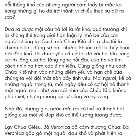
nỗi thống khổ của những người cảm thấy bị mắc kẹt
trong những gì họ đã trở thành vì chiều theo sự dữ ra
sao?
Đưa ra được một câu trả lời là rất khó, quá thường khi
là không thể trong giới hạn luận lý nhỏ bé của con
người chúng ta. Cách mà Chúa Kitô chỉ ra cho tôi là
chiêm niệm, đừng sợ hãi, những khuôn mặt bị hủy hoại
bởi đau khổ. Tôi được yêu cầu ở lại đó với họ, tôn trọng
sự im lặng của họ, lắng nghe nỗi đau của họ và tìm
cách nhìn xa hơn các định kiến. Cũng giống như cách
Chúa Kitô nhìn vào những điểm yếu và hạn chế của
chúng ta với đôi mắt tràn đầy tình yêu. Mọi người, kể cả
những người trong tù, mỗi ngày đều có cơ hội trở thành
một người mới, nhờ vào cái nhìn của Chúa Kitô không
phán xét, nhưng mang lại sự sống và hy vọng.
Nhờ đó, những giọt nước mắt rơi có thể trở thành hạt
giống của một vẻ đẹp khó có thể tưởng tượng được.
Lạy Chúa Giêsu, Bà Veronica đã cảm thương Chúa: Bà
Veronica gặp gỡ một người đau khổ và phát hiện ra