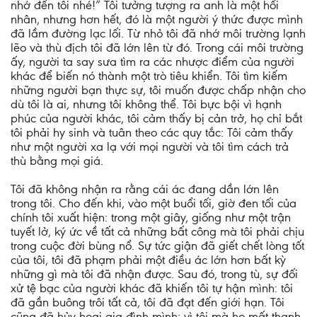
nhớ đến tôi nhé!” Tôi tưởng tượng ra anh là một hối
nhân, nhưng hơn hết, đó là một người ý thức được mình
đã lầm đường lạc lối. Từ nhỏ tôi đã nhớ môi trường lạnh
lẽo và thù địch tôi đã lớn lên từ đó. Trong cái môi trường
ấy, người ta say sưa tìm ra các nhược điểm của người
khác để biến nó thành một trò tiêu khiển. Tôi tìm kiếm
những người bạn thực sự, tôi muốn được chấp nhận cho
dù tôi là ai, nhưng tôi không thể. Tôi bực bội vì hạnh
phúc của người khác, tôi cảm thấy bị cản trở, họ chỉ bắt
tôi phải hy sinh và tuân theo các quy tắc: Tôi cảm thấy
như một người xa lạ với mọi người và tôi tìm cách trả
thù bằng mọi giá.
Tôi đã không nhận ra rằng cái ác đang dần lớn lên
trong tôi. Cho đến khi, vào một buổi tối, giờ đen tối của
chính tôi xuất hiện: trong một giây, giống như một trận
tuyết lở, ký ức về tất cả những bất công mà tôi phải chịu
trong cuộc đời bùng nổ. Sự tức giận đã giết chết lòng tốt
của tôi, tôi đã phạm phải một điều ác lớn hơn bất kỳ
những gì mà tôi đã nhận được. Sau đó, trong tù, sự đối
xử tệ bạc của người khác đã khiến tôi tự hận mình: tôi
đã gần buông trôi tất cả, tôi đã đạt đến giới hạn. Tôi
cũng đã hủy hoại gia đình mình: vì tôi mà họ mất thanh