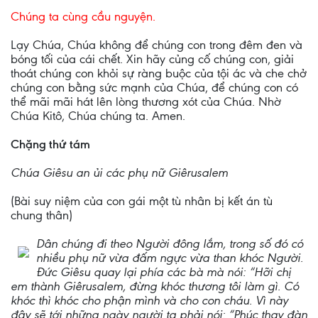
Chúng ta cùng cầu nguyện.
Lạy Chúa, Chúa không để chúng con trong đêm đen và
bóng tối của cái chết. Xin hãy củng cố chúng con, giải
thoát chúng con khỏi sự ràng buộc của tội ác và che chở
chúng con bằng sức mạnh của Chúa, để chúng con có
thể mãi mãi hát lên lòng thương xót của Chúa. Nhờ
Chúa Kitô, Chúa chúng ta. Amen.
Chặng thứ tám
Chúa Giêsu an ủi các phụ nữ Giêrusalem
(Bài suy niệm của con gái một tù nhân bị kết án tù
chung thân)
Dân chúng đi theo Người đông lắm, trong số đó có
nhiều phụ nữ vừa đấm ngực vừa than khóc Người.
Đức Giêsu quay lại phía các bà mà nói: “Hỡi chị
em thành Giêrusalem, đừng khóc thương tôi làm gì. Có
khóc thì khóc cho phận mình và cho con cháu. Vì này
đây sẽ tới những ngày người ta phải nói: “Phúc thay đàn