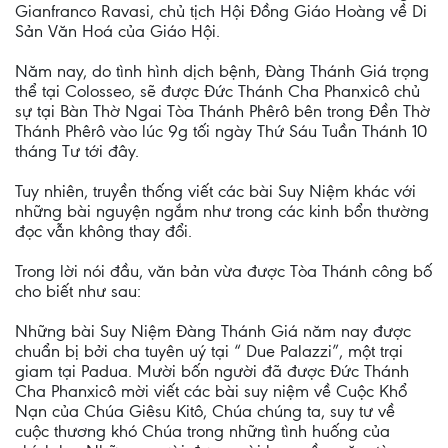
Gianfranco Ravasi, chủ tịch Hội Đồng Giáo Hoàng về Di
Sản Văn Hoá của Giáo Hội.
Năm nay, do tình hình dịch bệnh, Đàng Thánh Giá trọng
thể tại Colosseo, sẽ được Đức Thánh Cha Phanxicô chủ
sự tại Bàn Thờ Ngai Tòa Thánh Phêrô bên trong Đền Thờ
Thánh Phêrô vào lúc 9g tối ngày Thứ Sáu Tuần Thánh 10
tháng Tư tới đây.
Tuy nhiên, truyền thống viết các bài Suy Niệm khác với
những bài nguyện ngắm như trong các kinh bổn thường
đọc vẫn không thay đổi.
Trong lời nói đầu, văn bản vừa được Tòa Thánh công bố
cho biết như sau:
Những bài Suy Niệm Đàng Thánh Giá năm nay được
chuẩn bị bởi cha tuyên uý tại “ Due Palazzi”, một trại
giam tại Padua. Mười bốn người đã được Đức Thánh
Cha Phanxicô mời viết các bài suy niệm về Cuộc Khổ
Nạn của Chúa Giêsu Kitô, Chúa chúng ta, suy tư về
cuộc thương khó Chúa trong những tình huống của