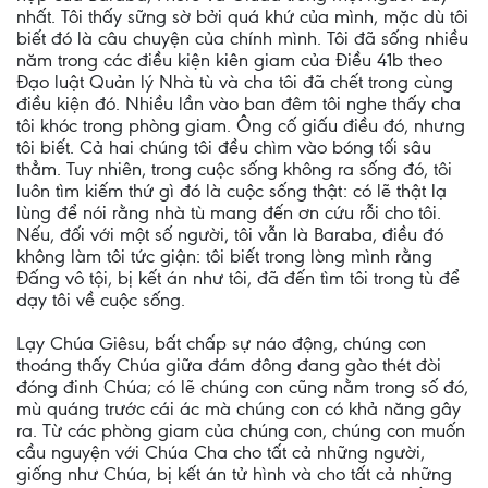
nhất. Tôi thấy sững sờ bởi quá khứ của mình, mặc dù tôi
biết đó là câu chuyện của chính mình. Tôi đã sống nhiều
năm trong các điều kiện kiên giam của Điều 41b theo
Đạo luật Quản lý Nhà tù và cha tôi đã chết trong cùng
điều kiện đó. Nhiều lần vào ban đêm tôi nghe thấy cha
tôi khóc trong phòng giam. Ông cố giấu điều đó, nhưng
tôi biết. Cả hai chúng tôi đều chìm vào bóng tối sâu
thẳm. Tuy nhiên, trong cuộc sống không ra sống đó, tôi
luôn tìm kiếm thứ gì đó là cuộc sống thật: có lẽ thật lạ
lùng để nói rằng nhà tù mang đến ơn cứu rỗi cho tôi.
Nếu, đối với một số người, tôi vẫn là Baraba, điều đó
không làm tôi tức giận: tôi biết trong lòng mình rằng
Đấng vô tội, bị kết án như tôi, đã đến tìm tôi trong tù để
dạy tôi về cuộc sống.
Lạy Chúa Giêsu, bất chấp sự náo động, chúng con
thoáng thấy Chúa giữa đám đông đang gào thét đòi
đóng đinh Chúa; có lẽ chúng con cũng nằm trong số đó,
mù quáng trước cái ác mà chúng con có khả năng gây
ra. Từ các phòng giam của chúng con, chúng con muốn
cầu nguyện với Chúa Cha cho tất cả những người,
giống như Chúa, bị kết án tử hình và cho tất cả những