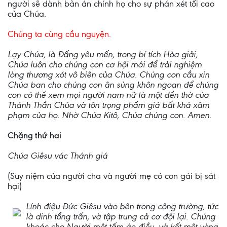
người sẽ dành bản án chính họ cho sự phán xét tối cao
của Chúa.
Chúng ta cùng cầu nguyện.
Lạy Chúa, là Đấng yêu mến, trong bí tích Hòa giải,
Chúa luôn cho chúng con cơ hội mới để trải nghiệm
lòng thương xót vô biên của Chúa. Chúng con cầu xin
Chúa ban cho chúng con ân sủng khôn ngoan để chúng
con có thể xem mọi người nam nữ là một đền thờ của
Thánh Thần Chúa và tôn trọng phẩm giá bất khả xâm
phạm của họ. Nhờ Chúa Kitô, Chúa chúng con. Amen.
Chặng thứ hai
Chúa Giêsu vác Thánh giá
(Suy niệm của người cha và người mẹ có con gái bị sát
hại)
Lính điệu Đức Giêsu vào bên trong công trường, tức
là dinh tổng trấn, và tập trung cả cơ đội lại. Chúng
khoác cho Người một tấm áo điều, và kết một vòng