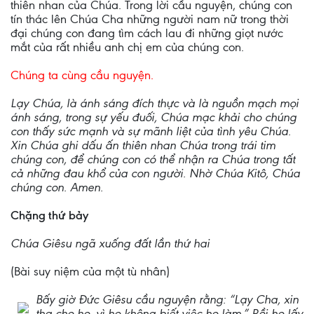
thiên nhan của Chúa. Trong lời cầu nguyện, chúng con
tín thác lên Chúa Cha những người nam nữ trong thời
đại chúng con đang tìm cách lau đi những giọt nước
mắt của rất nhiều anh chị em của chúng con.
Chúng ta cùng cầu nguyện.
Lạy Chúa, là ánh sáng đích thực và là nguồn mạch mọi
ánh sáng, trong sự yếu đuối, Chúa mạc khải cho chúng
con thấy sức mạnh và sự mãnh liệt của tình yêu Chúa.
Xin Chúa ghi dấu ấn thiên nhan Chúa trong trái tim
chúng con, để chúng con có thể nhận ra Chúa trong tất
cả những đau khổ của con người. Nhờ Chúa Kitô, Chúa
chúng con. Amen.
Chặng thứ bảy
Chúa Giêsu ngã xuống đất lần thứ hai
(Bài suy niệm của một tù nhân)
Bấy giờ Đức Giêsu cầu nguyện rằng: “Lạy Cha, xin
tha cho họ, vì họ không biết việc họ làm.” Rồi họ lấy