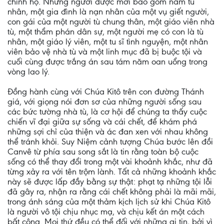
chính họ. Những người được mời bao gồm năm tù
nhân, một gia đình là nạn nhân của một vụ giết người,
con gái của một người tù chung thân, một giáo viên nhà
tù, một thẩm phán dân sự, một người mẹ có con là tù
nhân, một giáo lý viên, một tu sĩ tình nguyện, một nhân
viên bảo vệ nhà tù và một linh mục đã bị buộc tội và
cuối cùng được trắng án sau tám năm oan uổng trong
vòng lao lý.
Đồng hành cùng với Chúa Kitô trên con đường Thánh
giá, với giọng nói đơn sơ của những người sống sau
các bức tường nhà tù, là cơ hội để chúng ta thấy cuộc
chiến vĩ đại giữa sự sống và cái chết, để khám phá
những sợi chỉ của thiện và ác đan xen với nhau không
thể tránh khỏi. Suy Niệm cảnh tượng Chúa bước lên đồi
Canvê từ phía sau song sắt là tin rằng toàn bộ cuộc
sống có thể thay đổi trong một vài khoảnh khắc, như đã
từng xảy ra với tên trộm lành. Tất cả những khoảnh khắc
này sẽ được lấp đầy bằng sự thật: phạt tạ những tội lỗi
đã gây ra, nhận ra rằng cái chết không phải là mãi mãi,
trong ánh sáng của một thảm kịch lịch sử khi Chúa Kitô
là người vô tội chịu nhục mạ, và chịu kết án một cách
bất công. Mọi thứ đều có thể đối với những ai tin, bởi vì