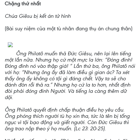
Chặng thứ nhất
Chúa Giêsu bị kết án tử hình
(Bài suy niệm của một tù nhân đang thụ án chung thân)
Ông Philatô muốn thả Đức Giêsu, nên lại lên tiếng
một lần nữa. Nhưng họ cứ một mực la lớn: “Đóng đinh!
Đóng đinh nó vào thập giá! “ Lần thứ ba, ông Philatô nói
với họ: “Nhưng ông ấy đã làm điều gì gian ác? Ta xét
thấy ông ấy không có tội gì đáng chết. Vậy ta sẽ cho
đánh đòn rồi thả ra.” Nhưng họ cứ la to hơn, nhất định
đòi phải đóng đinh Người. Và tiếng la càng thêm dữ
dội.
Ông Philatô quyết định chấp thuận điều họ yêu cầu.
Ông phóng thích người tù họ xin tha, tức là tên bị tống
ngục vì tội bạo động và giết người. Còn Đức Giêsu thì
ông trao nộp theo ý họ muốn. (Lc 23: 20-25).