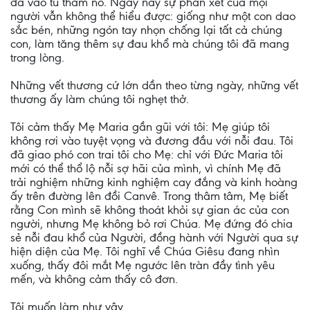
đã vào tù thăm nó. Ngày nay sự phán xét của mọi
người vẫn không thể hiểu được: giống như một con dao
sắc bén, những ngón tay nhọn chống lại tất cả chúng
con, làm tăng thêm sự đau khổ mà chúng tôi đã mang
trong lòng.
Những vết thương cứ lớn dần theo từng ngày, những vết
thương ấy làm chúng tôi nghẹt thở.
Tôi cảm thấy Mẹ Maria gần gũi với tôi: Mẹ giúp tôi
không rơi vào tuyệt vọng và đương đầu với nỗi đau. Tôi
đã giao phó con trai tôi cho Mẹ: chỉ với Đức Maria tôi
mới có thể thổ lộ nỗi sợ hãi của mình, vì chính Mẹ đã
trải nghiệm những kinh nghiệm cay đắng và kinh hoàng
ấy trên đường lên đồi Canvê. Trong thâm tâm, Mẹ biết
rằng Con mình sẽ không thoát khỏi sự gian ác của con
người, nhưng Mẹ không bỏ rơi Chúa. Mẹ đứng đó chia
sẻ nỗi đau khổ của Người, đồng hành với Người qua sự
hiện diện của Mẹ. Tôi nghĩ về Chúa Giêsu đang nhìn
xuống, thấy đôi mắt Mẹ ngước lên tràn đầy tình yêu
mến, và không cảm thấy cô đơn.
Tôi muốn làm như vậy.