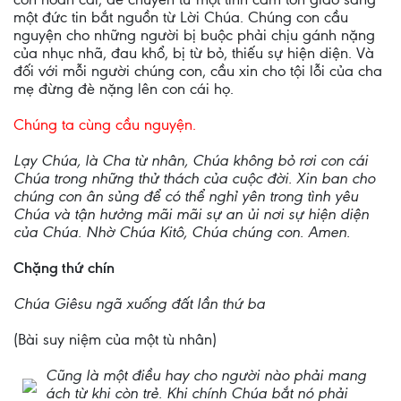
một đức tin bắt nguồn từ Lời Chúa. Chúng con cầu
nguyện cho những người bị buộc phải chịu gánh nặng
của nhục nhã, đau khổ, bị từ bỏ, thiếu sự hiện diện. Và
đối với mỗi người chúng con, cầu xin cho tội lỗi của cha
mẹ đừng đè nặng lên con cái họ.
Chúng ta cùng cầu nguyện.
Lạy Chúa, là Cha từ nhân, Chúa không bỏ rơi con cái
Chúa trong những thử thách của cuộc đời. Xin ban cho
chúng con ân sủng để có thể nghỉ yên trong tình yêu
Chúa và tận hưởng mãi mãi sự an ủi nơi sự hiện diện
của Chúa. Nhờ Chúa Kitô, Chúa chúng con. Amen.
Chặng thứ chín
Chúa Giêsu ngã xuống đất lần thứ ba
(Bài suy niệm của một tù nhân)
Cũng là một điều hay cho người nào phải mang
ách từ khi còn trẻ. Khi chính Chúa bắt nó phải