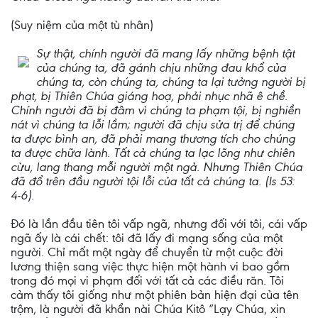
(Suy niệm của một tù nhân)
Sự thật, chính người đã mang lấy những bệnh tật
của chúng ta, đã gánh chịu những đau khổ của
chúng ta, còn chúng ta, chúng ta lại tưởng người bị
phạt, bị Thiên Chúa giáng hoạ, phải nhục nhã ê chề.
Chính người đã bị đâm vì chúng ta phạm tội, bị nghiền
nát vì chúng ta lỗi lầm; người đã chịu sửa trị để chúng
ta được bình an, đã phải mang thương tích cho chúng
ta được chữa lành. Tất cả chúng ta lạc lõng như chiên
cừu, lang thang mỗi người một ngả. Nhưng Thiên Chúa
đã đổ trên đầu người tội lỗi của tất cả chúng ta. (Is 53:
4-6).
Đó là lần đầu tiên tôi vấp ngã, nhưng đối với tôi, cái vấp
ngã ấy là cái chết: tôi đã lấy đi mạng sống của một
người. Chỉ mất một ngày để chuyển từ một cuộc đời
lương thiện sang việc thực hiện một hành vi bao gồm
trong đó mọi vi phạm đối với tất cả các điều răn. Tôi
cảm thấy tôi giống như một phiên bản hiện đại của tên
trộm, là người đã khẩn nài Chúa Kitô “Lạy Chúa, xin