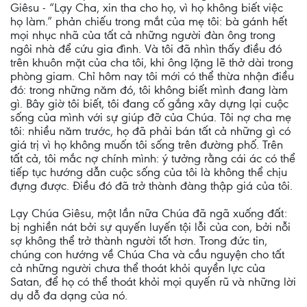
Giêsu - “Lạy Cha, xin tha cho họ, vì họ không biết việc
họ làm.” phản chiếu trong mắt của mẹ tôi: bà gánh hết
mọi nhục nhã của tất cả những người đàn ông trong
ngôi nhà để cứu gia đình. Và tôi đã nhìn thấy điều đó
trên khuôn mặt của cha tôi, khi ông lặng lẽ thở dài trong
phòng giam. Chỉ hôm nay tôi mới có thể thừa nhận điều
đó: trong những năm đó, tôi không biết mình đang làm
gì. Bây giờ tôi biết, tôi đang cố gắng xây dựng lại cuộc
sống của mình với sự giúp đỡ của Chúa. Tôi nợ cha mẹ
tôi: nhiều năm trước, họ đã phải bán tất cả những gì có
giá trị vì họ không muốn tôi sống trên đường phố. Trên
tất cả, tôi mắc nợ chính mình: ý tưởng rằng cái ác có thể
tiếp tục hướng dẫn cuộc sống của tôi là không thể chịu
đựng được. Điều đó đã trở thành đàng thập giá của tôi.
Lạy Chúa Giêsu, một lần nữa Chúa đã ngã xuống đất:
bị nghiền nát bởi sự quyến luyến tội lỗi của con, bởi nỗi
sợ không thể trở thành người tốt hơn. Trong đức tin,
chúng con hướng về Chúa Cha và cầu nguyện cho tất
cả những người chưa thể thoát khỏi quyền lực của
Satan, để họ có thể thoát khỏi mọi quyến rũ và những lời
dụ dỗ đa dạng của nó.