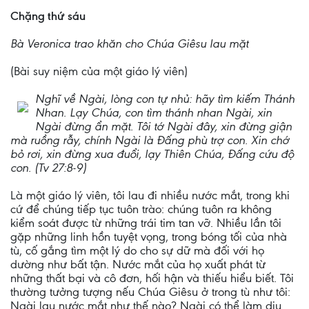
Chặng thứ sáu
Bà Veronica trao khăn cho Chúa Giêsu lau mặt
(Bài suy niệm của một giáo lý viên)
Nghĩ về Ngài, lòng con tự nhủ: hãy tìm kiếm Thánh
Nhan. Lạy Chúa, con tìm thánh nhan Ngài, xin
Ngài đừng ẩn mặt. Tôi tớ Ngài đây, xin đừng giận
mà ruồng rẫy, chính Ngài là Đấng phù trợ con. Xin chớ
bỏ rơi, xin đừng xua đuổi, lạy Thiên Chúa, Đấng cứu độ
con. (Tv 27:8-9)
Là một giáo lý viên, tôi lau đi nhiều nước mắt, trong khi
cứ để chúng tiếp tục tuôn trào: chúng tuôn ra không
kiểm soát được từ những trái tim tan vỡ. Nhiều lần tôi
gặp những linh hồn tuyệt vọng, trong bóng tối của nhà
tù, cố gắng tìm một lý do cho sự dữ mà đối với họ
dường như bất tận. Nước mắt của họ xuất phát từ
những thất bại và cô đơn, hối hận và thiếu hiểu biết. Tôi
thường tưởng tượng nếu Chúa Giêsu ở trong tù như tôi:
Ngài lau nước mắt như thế nào? Ngài có thể làm dịu