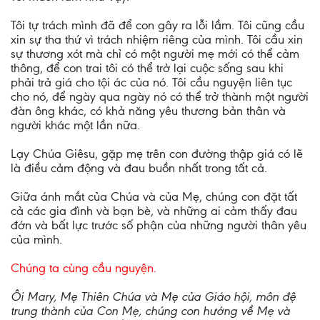
Tôi tự trách mình đã để con gây ra lỗi lầm. Tôi cũng cầu
xin sự tha thứ vì trách nhiệm riêng của mình. Tôi cầu xin
sự thương xót mà chỉ có một người mẹ mới có thể cảm
thông, để con trai tôi có thể trở lại cuộc sống sau khi
phải trả giá cho tội ác của nó. Tôi cầu nguyện liên tục
cho nó, để ngày qua ngày nó có thể trở thành một người
đàn ông khác, có khả năng yêu thương bản thân và
người khác một lần nữa.
Lạy Chúa Giêsu, gặp mẹ trên con đường thập giá có lẽ
là điều cảm động và đau buồn nhất trong tất cả.
Giữa ánh mắt của Chúa và của Mẹ, chúng con đặt tất
cả các gia đình và bạn bè, và những ai cảm thấy đau
đớn và bất lực trước số phận của những người thân yêu
của mình.
Chúng ta cùng cầu nguyện.
Ôi Mary, Mẹ Thiên Chúa và Mẹ của Giáo hội, môn đệ
trung thành của Con Mẹ, chúng con hướng về Mẹ và