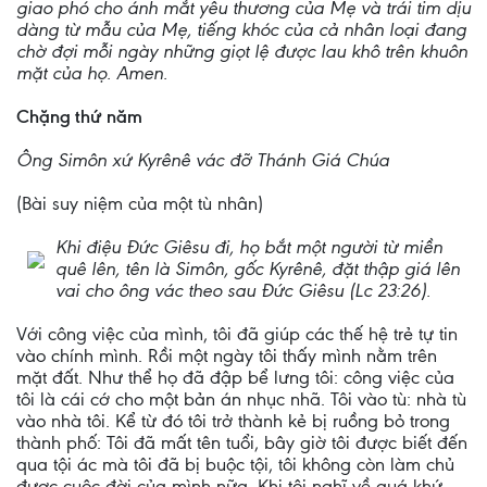
giao phó cho ánh mắt yêu thương của Mẹ và trái tim dịu
dàng từ mẫu của Mẹ, tiếng khóc của cả nhân loại đang
chờ đợi mỗi ngày những giọt lệ được lau khô trên khuôn
mặt của họ. Amen.
Chặng thứ năm
Ông Simôn xứ Kyrênê vác đỡ Thánh Giá Chúa
(Bài suy niệm của một tù nhân)
Khi điệu Đức Giêsu đi, họ bắt một người từ miền
quê lên, tên là Simôn, gốc Kyrênê, đặt thập giá lên
vai cho ông vác theo sau Đức Giêsu (Lc 23:26).
Với công việc của mình, tôi đã giúp các thế hệ trẻ tự tin
vào chính mình. Rồi một ngày tôi thấy mình nằm trên
mặt đất. Như thể họ đã đập bể lưng tôi: công việc của
tôi là cái cớ cho một bản án nhục nhã. Tôi vào tù: nhà tù
vào nhà tôi. Kể từ đó tôi trở thành kẻ bị ruồng bỏ trong
thành phố: Tôi đã mất tên tuổi, bây giờ tôi được biết đến
qua tội ác mà tôi đã bị buộc tội, tôi không còn làm chủ
được cuộc đời của mình nữa. Khi tôi nghĩ về quá khứ,