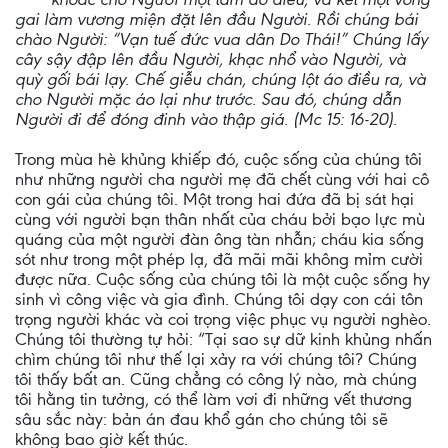
gai làm vương miện đặt lên đầu Người. Rồi chúng bái
chào Người: “Vạn tuế đức vua dân Do Thái!” Chúng lấy
cây sậy đập lên đầu Người, khạc nhổ vào Người, và
quỳ gối bái lạy. Chế giễu chán, chúng lột áo điều ra, và
cho Người mặc áo lại như trước. Sau đó, chúng dẫn
Người đi để đóng đinh vào thập giá. (Mc 15: 16-20).
Trong mùa hè khủng khiếp đó, cuộc sống của chúng tôi
như những người cha người mẹ đã chết cùng với hai cô
con gái của chúng tôi. Một trong hai đứa đã bị sát hại
cùng với người bạn thân nhất của cháu bởi bạo lực mù
quáng của một người đàn ông tàn nhẫn; cháu kia sống
sót như trong một phép lạ, đã mãi mãi không mỉm cười
được nữa. Cuộc sống của chúng tôi là một cuộc sống hy
sinh vì công việc và gia đình. Chúng tôi dạy con cái tôn
trọng người khác và coi trọng việc phục vụ người nghèo.
Chúng tôi thường tự hỏi: “Tại sao sự dữ kinh khủng nhấn
chìm chúng tôi như thế lại xảy ra với chúng tôi? Chúng
tôi thấy bất an. Cũng chẳng có công lý nào, mà chúng
tôi hằng tin tưởng, có thể làm vơi đi những vết thương
sâu sắc này: bản án đau khổ gán cho chúng tôi sẽ
không bao giờ kết thúc.