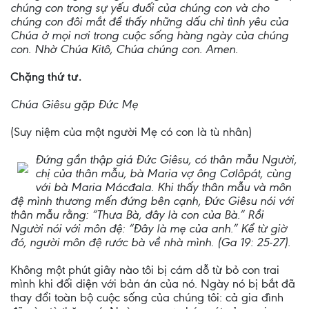
chúng con trong sự yếu đuối của chúng con và cho
chúng con đôi mắt để thấy những dấu chỉ tình yêu của
Chúa ở mọi nơi trong cuộc sống hàng ngày của chúng
con. Nhờ Chúa Kitô, Chúa chúng con. Amen.
Chặng thứ tư.
Chúa Giêsu gặp Đức Mẹ
(Suy niệm của một người Mẹ có con là tù nhân)
Đứng gần thập giá Đức Giêsu, có thân mẫu Người,
chị của thân mẫu, bà Maria vợ ông Cơlôpát, cùng
với bà Maria Mácđala. Khi thấy thân mẫu và môn
đệ mình thương mến đứng bên cạnh, Đức Giêsu nói với
thân mẫu rằng: “Thưa Bà, đây là con của Bà.” Rồi
Người nói với môn đệ: “Đây là mẹ của anh.” Kể từ giờ
đó, người môn đệ rước bà về nhà mình. (Ga 19: 25-27).
Không một phút giây nào tôi bị cám dỗ từ bỏ con trai
mình khi đối diện với bản án của nó. Ngày nó bị bắt đã
thay đổi toàn bộ cuộc sống của chúng tôi: cả gia đình