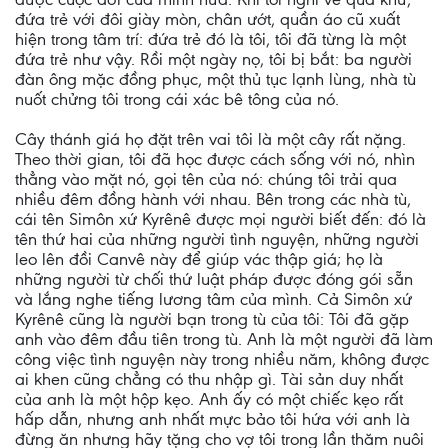
đứa trẻ với đôi giày mòn, chân ướt, quần áo cũ xuất
hiện trong tâm trí: đứa trẻ đó là tôi, tôi đã từng là một
đứa trẻ như vậy. Rồi một ngày nọ, tôi bị bắt: ba người
đàn ông mặc đồng phục, một thủ tục lạnh lùng, nhà tù
nuốt chửng tôi trong cái xác bê tông của nó.
Cây thánh giá họ đặt trên vai tôi là một cây rất nặng.
Theo thời gian, tôi đã học được cách sống với nó, nhìn
thẳng vào mặt nó, gọi tên của nó: chúng tôi trải qua
nhiều đêm đồng hành với nhau. Bên trong các nhà tù,
cái tên Simôn xứ Kyrênê được mọi người biết đến: đó là
tên thứ hai của những người tình nguyện, những người
leo lên đồi Canvê này để giúp vác thập giá; họ là
những người từ chối thứ luật pháp được đóng gói sẵn
và lắng nghe tiếng lương tâm của mình. Cả Simôn xứ
Kyrênê cũng là người bạn trong tù của tôi: Tôi đã gặp
anh vào đêm đầu tiên trong tù. Anh là một người đã làm
công việc tình nguyện này trong nhiều năm, không được
ai khen cũng chẳng có thu nhập gì. Tài sản duy nhất
của anh là một hộp kẹo. Anh ấy có một chiếc kẹo rất
hấp dẫn, nhưng anh nhất mực bảo tôi hứa với anh là
đừng ăn nhưng hãy tặng cho vợ tôi trong lần thăm nuôi