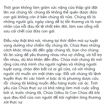
Thời gian không làm giảm sức nặng của thập giá đặt
lên vai chúng tôi: chúng tôi không thể quên được đứa
con gái không còn ở bên chúng tôi nữa. Chúng tôi là
những người già, ngày càng dễ bị tổn thương và là nạn
nhân của nỗi đau tồi tệ nhất trên đời, làm sao sống nổi
sau cái chết của đứa con gái.
Điều này thật khó nói, nhưng tại thời điểm mà sự tuyệt
vọng dường như chiếm lấy chúng tôi, Chúa theo những
cách khác nhau đã đến gặp chúng tôi, ban cho chúng
tôi ân sủng để yêu thương nhau như vợ chồng, và hỗ trợ
lẫn nhau, dù khó khăn đến đâu. Chúa mời chúng tôi mở
rộng cửa nhà mình cho người nghèo và những người
tuyệt vọng, chào đón bất cứ ai gõ cửa, cả với những
người chỉ muốn xin một chén súp. Đối với chúng tôi lệnh
truyền thực thi các hành vi bác ái là phương dược cứu
rỗi: chúng tôi không muốn đầu hàng trước cái ác. Tình
yêu của Chúa thực sự có khả năng làm mới cuộc sống
bởi vì, trước chúng tôi, Chúa Giêsu là Con Chúa đã trải
qua đau khổ của con người để trải nghiệm lòng thương
xót thực sự.