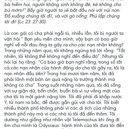
bà hiếm hoi, người không sinh không đẻ, kẻ không cho
bú mớm!” Bấy giờ người ta sẽ bắt đầu nói với núi non:
Đổ xuống chúng tôi đi!, và với gò nổng: Phủ lấp chúng
tôi đi! (Lc 23: 27-30).
Là con gái có cha phải ngồi tù, nhiều lần, tôi bị người ta
vặn hỏi:“ Bạn yêu mến cha mình, vậy bạn có bao giờ
nghĩ về nỗi đau ông ta gây ra cho các nạn nhân không?
Trong những năm qua, tôi không ngừng trả lời rằng: “Tất
nhiên, tôi không thể không nghĩ đến điều đó”. Nhưng tôi
hỏi lại họ rằng: “Có bao giờ bạn nghĩ rằng, trong số tất
cả các nạn nhân của hành động do cha tôi gây ra, tôi là
nạn nhân đầu tiên? Trong hai mươi tám năm, tôi đã
phải lãnh một bản án quá nặng là trưởng thành mà
không có cha”. Trong suốt những năm qua, tôi đã sống
với sự giận dữ, bồn chồn, buồn bã vì sự vắng mặt của
cha tôi là một gánh nặng lớn. Tôi đã phải đi khắp nước
Ý, từ nam ra bắc, để được gần gũi với cha tôi. Tôi biết
nhiều thành phố không phải vì các di tích của những
thành phố này mà vì các nhà tù tôi đã đến thăm. Tôi
dường như giống như nhân vật Telemachus khi ông đi
tìm cha mình là Odysseus: hành trình của tôi đưa tôi đến