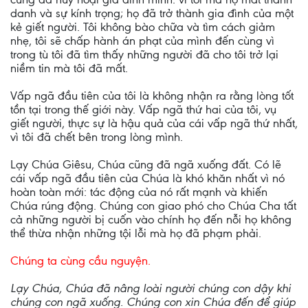
danh và sự kính trọng; họ đã trở thành gia đình của một
kẻ giết người. Tôi không bào chữa và tìm cách giảm
nhẹ, tôi sẽ chấp hành án phạt của mình đến cùng vì
trong tù tôi đã tìm thấy những người đã cho tôi trở lại
niềm tin mà tôi đã mất.
Vấp ngã đầu tiên của tôi là không nhận ra rằng lòng tốt
tồn tại trong thế giới này. Vấp ngã thứ hai của tôi, vụ
giết người, thực sự là hậu quả của cái vấp ngã thứ nhất,
vì tôi đã chết bên trong lòng mình.
Lạy Chúa Giêsu, Chúa cũng đã ngã xuống đất. Có lẽ
cái vấp ngã đầu tiên của Chúa là khó khăn nhất vì nó
hoàn toàn mới: tác động của nó rất mạnh và khiến
Chúa rúng động. Chúng con giao phó cho Chúa Cha tất
cả những người bị cuốn vào chính họ đến nỗi họ không
thể thừa nhận những tội lỗi mà họ đã phạm phải.
Chúng ta cùng cầu nguyện.
Lạy Chúa, Chúa đã nâng loài người chúng con dậy khi
chúng con ngã xuống. Chúng con xin Chúa đến để giúp