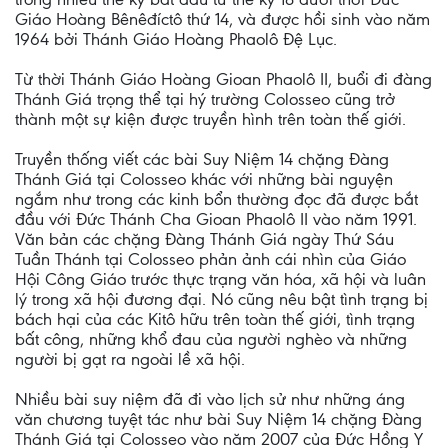
Giáo Hoàng Bênêđíctô thứ 14, và được hồi sinh vào năm
1964 bởi Thánh Giáo Hoàng Phaolô Đệ Lục.
Từ thời Thánh Giáo Hoàng Gioan Phaolô II, buổi đi đàng
Thánh Giá trọng thể tại hý trường Colosseo cũng trở
thành một sự kiện được truyền hình trên toàn thế giới.
Truyền thống viết các bài Suy Niệm 14 chặng Đàng
Thánh Giá tại Colosseo khác với những bài nguyện
ngắm như trong các kinh bổn thường đọc đã được bắt
đầu với Đức Thánh Cha Gioan Phaolô II vào năm 1991.
Văn bản các chặng Đàng Thánh Giá ngày Thứ Sáu
Tuần Thánh tại Colosseo phản ảnh cái nhìn của Giáo
Hội Công Giáo trước thực trạng văn hóa, xã hội và luân
lý trong xã hội đương đại. Nó cũng nêu bật tình trạng bị
bách hại của các Kitô hữu trên toàn thế giới, tình trạng
bất công, những khổ đau của người nghèo và những
người bị gạt ra ngoài lề xã hội.
Nhiều bài suy niệm đã đi vào lịch sử như những áng
văn chương tuyệt tác như bài Suy Niệm 14 chặng Đàng
Thánh Giá tại Colosseo vào năm 2007 của Đức Hồng Y