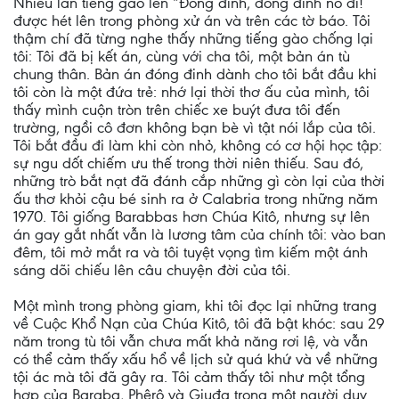
Nhiều lần tiếng gào lên “Đóng đinh, đóng đinh nó đi!
được hét lên trong phòng xử án và trên các tờ báo. Tôi
thậm chí đã từng nghe thấy những tiếng gào chống lại
tôi: Tôi đã bị kết án, cùng với cha tôi, một bản án tù
chung thân. Bản án đóng đinh dành cho tôi bắt đầu khi
tôi còn là một đứa trẻ: nhớ lại thời thơ ấu của mình, tôi
thấy mình cuộn tròn trên chiếc xe buýt đưa tôi đến
trường, ngồi cô đơn không bạn bè vì tật nói lắp của tôi.
Tôi bắt đầu đi làm khi còn nhỏ, không có cơ hội học tập:
sự ngu dốt chiếm ưu thế trong thời niên thiếu. Sau đó,
những trò bắt nạt đã đánh cắp những gì còn lại của thời
ấu thơ khỏi cậu bé sinh ra ở Calabria trong những năm
1970. Tôi giống Barabbas hơn Chúa Kitô, nhưng sự lên
án gay gắt nhất vẫn là lương tâm của chính tôi: vào ban
đêm, tôi mở mắt ra và tôi tuyệt vọng tìm kiếm một ánh
sáng dõi chiếu lên câu chuyện đời của tôi.
Một mình trong phòng giam, khi tôi đọc lại những trang
về Cuộc Khổ Nạn của Chúa Kitô, tôi đã bật khóc: sau 29
năm trong tù tôi vẫn chưa mất khả năng rơi lệ, và vẫn
có thể cảm thấy xấu hổ về lịch sử quá khứ và về những
tội ác mà tôi đã gây ra. Tôi cảm thấy tôi như một tổng
hợp của Baraba, Phêrô và Giuđa trong một người duy