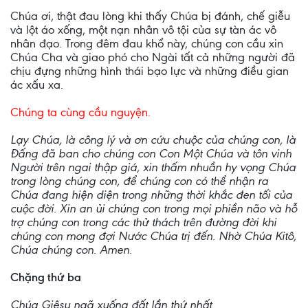
Chúa ơi, thật đau lòng khi thấy Chúa bị đánh, chế giễu
và lột áo xống, một nạn nhân vô tội của sự tàn ác vô
nhân đạo. Trong đêm đau khổ này, chúng con cầu xin
Chúa Cha và giao phó cho Ngài tất cả những người đã
chịu đựng những hình thái bạo lực và những điều gian
ác xấu xa.
Chúng ta cùng cầu nguyện.
Lạy Chúa, là công lý và ơn cứu chuộc của chúng con, là
Đấng đã ban cho chúng con Con Một Chúa và tôn vinh
Người trên ngai thập giá, xin thấm nhuần hy vọng Chúa
trong lòng chúng con, để chúng con có thể nhận ra
Chúa đang hiện diện trong những thời khắc đen tối của
cuộc đời. Xin an ủi chúng con trong mọi phiền não và hỗ
trợ chúng con trong các thử thách trên đường đời khi
chúng con mong đợi Nước Chúa trị đến. Nhờ Chúa Kitô,
Chúa chúng con. Amen.
Chặng thứ ba
Chúa Giêsu ngã xuống đất lần thứ nhất