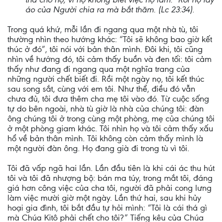
áo của Người chia ra mà bắt thăm. (Lc 23:34).
Trong quá khứ, mỗi lần đi ngang qua một nhà tù, tôi
thường nhìn theo hướng khác: “Tôi sẽ không bao giờ kết
thúc ở đó”, tôi nói với bản thân mình. Đôi khi, tôi cũng
nhìn về hướng đó, tôi cảm thấy buồn và đen tối: tôi cảm
thấy như đang đi ngang qua một nghĩa trang của
những người chết biết đi. Rồi một ngày nọ, tôi kết thúc
sau song sắt, cùng với em tôi. Như thể, điều đó vẫn
chưa đủ, tôi đưa thêm cha mẹ tôi vào đó. Từ cuộc sống
tự do bên ngoài, nhà tù giờ là nhà của chúng tôi: đàn
ông chúng tôi ở trong cùng một phòng, mẹ của chúng tôi
ở một phòng giam khác. Tôi nhìn họ và tôi cảm thấy xấu
hổ về bản thân mình. Tôi không còn cảm thấy mình là
một người đàn ông. Họ đang già đi trong tù vì tôi.
Tôi đã vấp ngã hai lần. Lần đầu tiên là khi cái ác thu hút
tôi và tôi đã nhượng bộ: bán ma túy, trong mắt tôi, đáng
giá hơn công việc của cha tôi, người đã phải cong lưng
làm việc mười giờ một ngày. Lần thứ hai, sau khi hủy
hoại gia đình, tôi bắt đầu tự hỏi mình: “Tôi là cái thá gì
mà Chúa Kitô phải chết cho tôi?” Tiếng kêu của Chúa