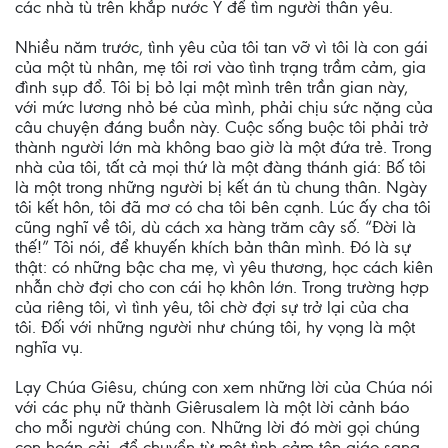
các nhà tù trên khắp nước Ý để tìm người thân yêu.
Nhiều năm trước, tình yêu của tôi tan vỡ vì tôi là con gái
của một tù nhân, mẹ tôi rơi vào tình trạng trầm cảm, gia
đình sụp đổ. Tôi bị bỏ lại một mình trên trần gian này,
với mức lương nhỏ bé của mình, phải chịu sức nặng của
câu chuyện đáng buồn này. Cuộc sống buộc tôi phải trở
thành người lớn mà không bao giờ là một đứa trẻ. Trong
nhà của tôi, tất cả mọi thứ là một đàng thánh giá: Bố tôi
là một trong những người bị kết án tù chung thân. Ngày
tôi kết hôn, tôi đã mơ có cha tôi bên cạnh. Lúc ấy cha tôi
cũng nghĩ về tôi, dù cách xa hàng trăm cây số. “Đời là
thế!” Tôi nói, để khuyến khích bản thân mình. Đó là sự
thật: có những bậc cha mẹ, vì yêu thương, học cách kiên
nhẫn chờ đợi cho con cái họ khôn lớn. Trong trường hợp
của riêng tôi, vì tình yêu, tôi chờ đợi sự trở lại của cha
tôi. Đối với những người như chúng tôi, hy vọng là một
nghĩa vụ.
Lạy Chúa Giêsu, chúng con xem những lời của Chúa nói
với các phụ nữ thành Giêrusalem là một lời cảnh báo
cho mỗi người chúng con. Những lời đó mời gọi chúng
con hoán cải, để chuyển từ một tình cảm tôn giáo sang