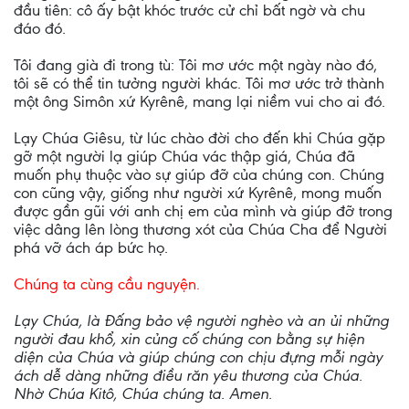
đầu tiên: cô ấy bật khóc trước cử chỉ bất ngờ và chu
đáo đó.
Tôi đang già đi trong tù: Tôi mơ ước một ngày nào đó,
tôi sẽ có thể tin tưởng người khác. Tôi mơ ước trở thành
một ông Simôn xứ Kyrênê, mang lại niềm vui cho ai đó.
Lạy Chúa Giêsu, từ lúc chào đời cho đến khi Chúa gặp
gỡ một người lạ giúp Chúa vác thập giá, Chúa đã
muốn phụ thuộc vào sự giúp đỡ của chúng con. Chúng
con cũng vậy, giống như người xứ Kyrênê, mong muốn
được gần gũi với anh chị em của mình và giúp đỡ trong
việc dâng lên lòng thương xót của Chúa Cha để Người
phá vỡ ách áp bức họ.
Chúng ta cùng cầu nguyện.
Lạy Chúa, là Đấng bảo vệ người nghèo và an ủi những
người đau khổ, xin củng cố chúng con bằng sự hiện
diện của Chúa và giúp chúng con chịu đựng mỗi ngày
ách dễ dàng những điều răn yêu thương của Chúa.
Nhờ Chúa Kitô, Chúa chúng ta. Amen.