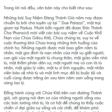
Trong lời nói đầu, văn bản này cho biết như sau:
Những bài Suy Niệm Đàng Thánh Giá năm nay được
chuẩn bị bởi cha tuyên uý tại “ Due Palazzi”, một trại
giam tại Padua. Mười bốn người đã được Đức Thánh
Cha Phanxicô mời viết các bài suy niệm về Cuộc Khổ
Nạn của Chúa Giêsu Kitô, Chúa chúng ta, suy tư về
cuộc thương khó Chúa trong những tình huống của
chính họ. Những người được mời bao gồm năm tù
nhân, một gia đình là nạn nhân của một vụ giết người,
con gái của một người tù chung thân, một giáo viên nhà
tù, một thẩm phán dân sự, một người mẹ có con là tù
nhân, một giáo lý viên, một tu sĩ tình nguyện, một nhân
viên bảo vệ nhà tù và một linh mục đã bị buộc tội và
cuối cùng được trắng án sau tám năm oan uổng trong
vòng lao lý.
Đồng hành cùng với Chúa Kitô trên con đường Thánh
giá, với giọng nói đơn sơ của những người sống sau
các bức tường nhà tù, là cơ hội để chúng ta thấy cuộc
chiến vĩ đại giữa sự sống và cái chết, để khám phá