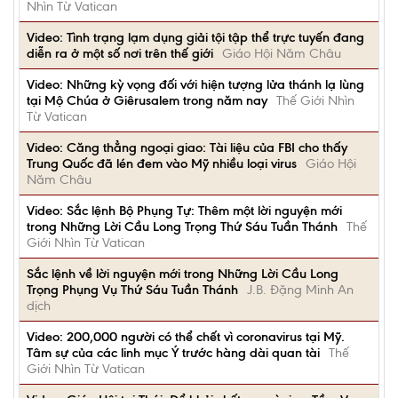
Nhìn Từ Vatican
Video: Tình trạng lạm dụng giải tội tập thể trực tuyến đang
diễn ra ở một số nơi trên thế giới
Giáo Hội Năm Châu
Video: Những kỳ vọng đối với hiện tượng lửa thánh lạ lùng
tại Mộ Chúa ở Giêrusalem trong năm nay
Thế Giới Nhìn
Từ Vatican
Video: Căng thẳng ngoại giao: Tài liệu của FBI cho thấy
Trung Quốc đã lén đem vào Mỹ nhiều loại virus
Giáo Hội
Năm Châu
Video: Sắc lệnh Bộ Phụng Tự: Thêm một lời nguyện mới
trong Những Lời Cầu Long Trọng Thứ Sáu Tuần Thánh
Thế
Giới Nhìn Từ Vatican
Sắc lệnh về lời nguyện mới trong Những Lời Cầu Long
Trọng Phụng Vụ Thứ Sáu Tuần Thánh
J.B. Đặng Minh An
dịch
Video: 200,000 người có thể chết vì coronavirus tại Mỹ.
Tâm sự của các linh mục Ý trước hàng dài quan tài
Thế
Giới Nhìn Từ Vatican