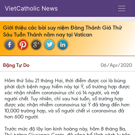
VietCatholic News
Giới thiệu các bài suy niệm Đàng Thánh Giá Thứ
Sáu Tuần Thánh năm nay tại Vatican
Đặng Tự Do
06/Apr/2020
Hôm thứ Sáu 21 tháng Hai, thời điểm được coi là bùng
phát dịch bệnh nguy hiểm này tại Ý, số trường hợp được
xác nhận nhiễm coronavirus chỉ có 14 người, và một
người chết. Tuy nhiên, chỉ sau hai tuần, số trường hợp
được xác nhận nhiễm coronavirus tại Ý đã tăng đến hơn
10,000 trường hợp, và số người chết vì coronavirus đã
hơn 600 người.
Trước mức độ lây lan kinh hoàng này, hôm 8 tháng Ba,
Thủ tướng Giuseppe Conte, đã công bố lệnh cách ly trên