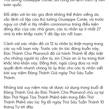
toàn quốc.
Đối diện với tin tức gia đình không thể thăm viếng do
sắc lệnh cô lập của thủ tướng Giuseppe Conte, và trước
nguy cơ chết vì lây nhiễm coronavirus trong điều kiện
đông đúc của các nhà giam, các tù nhân tại ít nhất 27
nhà tù trên khắp nước Ý đã lập tức nổi loạn.
Cảnh sát xác nhận đã có 12 tù nhân bị thiệt mạng trong
các vụ nổi loạn này. Trước các tin tức đáng buồn này,
Đức Thánh Cha Phanxicô đã cử hành Thánh lễ đặc biệt
cho những người bị cầm tù, xin Chúa an ủi họ trong thời
khắc khó khăn này. Đồng thời, ngài cũng đưa ra một
quyết định nhanh chóng là ủy thác cho các tù nhân viết
bài suy niệm Đàng Thánh Giá ngày Thứ Sáu Tuần
Thánh.
Những bài suy niệm này sẽ được sử dụng trong buổi đi
Đàng Thánh Giá do Đức Thánh Cha Phanxicô chủ sự tại
Bàn Thờ Ngai Tòa Thánh Phêrô bên trong Đền Thờ
Thánh Phêrô vào lúc 9g tối ngày Thứ Sáu Tuần Thánh 10
tháng Tư tới đây.