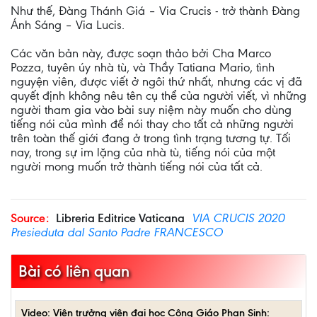
Như thế, Đàng Thánh Giá – Via Crucis - trở thành Đàng
Ánh Sáng – Via Lucis.
Các văn bản này, được soạn thảo bởi Cha Marco
Pozza, tuyên úy nhà tù, và Thầy Tatiana Mario, tình
nguyện viên, được viết ở ngôi thứ nhất, nhưng các vị đã
quyết định không nêu tên cụ thể của người viết, vì những
người tham gia vào bài suy niệm này muốn cho dùng
tiếng nói của mình để nói thay cho tất cả những người
trên toàn thế giới đang ở trong tình trạng tương tự. Tối
nay, trong sự im lặng của nhà tù, tiếng nói của một
người mong muốn trở thành tiếng nói của tất cả.
Source:
Libreria Editrice Vaticana
VIA CRUCIS 2020
Presieduta dal Santo Padre FRANCESCO
Bài có liên quan
Video: Viện trưởng viện đại học Công Giáo Phan Sinh: