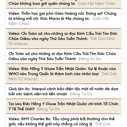
Chúa không bao giờ quên chúng ta
Giáo Hội Năm Châu
Video: Thần học gia phủ Giáo Hoàng nói: Đừng sợ! Chúng
ta không mồ côi. Đức Maria là Mẹ chúng ta.
Giáo Hội
Năm Châu
Video: Ơn Toàn xá cho những ai đọc Kinh Cầu Trái Tim Đức
Chúa Giêsu vào ngày Thứ Sáu Tuần Thánh
Thế Giới Nhìn
Từ Vatican
Ơn Toàn xá cho những ai đọc Kinh Cầu Trái Tim Đức Chúa
Giêsu vào ngày Thứ Sáu Tuần Thánh
Đặng Tự Do
Video: Đức Hồng Y Giuse Trần Nhật Quân: Sự lệ thuộc của
WHO vào Trung Quốc là thảm kịch của nhân loại
Thế Giới
Nhìn Từ Vatican
Quá tàn ác: Interpol cảnh báo điện tặc một số nước đe dọa
bắt các bệnh viện trả tiền chuộc
Đặng Tự Do
Tại sao Đức Hồng Y Giuse Trần Nhật Quân chỉ trích Tổ Chức
Y Tế Thế Giới?
Đặng Tự Do
Video: ĐHY Charles Bo: Tầu cộng phải bồi thường cho thế
giới, nếu không thế giới này chẳng có công lý
Thế Giới