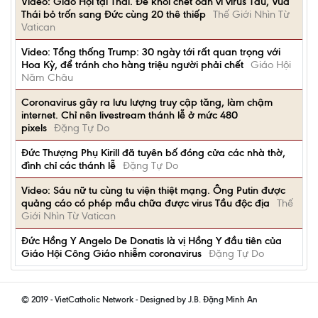
Video: Giáo Hội tại Thái. Để khỏi chết oan vì virus Tầu, Vua
Thái bỏ trốn sang Đức cùng 20 thê thiếp
Thế Giới Nhìn Từ
Vatican
Video: Tổng thống Trump: 30 ngày tới rất quan trọng với
Hoa Kỳ, để tránh cho hàng triệu người phải chết
Giáo Hội
Năm Châu
Coronavirus gây ra lưu lượng truy cập tăng, làm chậm
internet. Chỉ nên livestream thánh lễ ở mức 480
pixels
Đặng Tự Do
Đức Thượng Phụ Kirill đã tuyên bố đóng cửa các nhà thờ,
đình chỉ các thánh lễ
Đặng Tự Do
Video: Sáu nữ tu cùng tu viện thiệt mạng. Ông Putin được
quảng cáo có phép mầu chữa được virus Tầu độc địa
Thế
Giới Nhìn Từ Vatican
Đức Hồng Y Angelo De Donatis là vị Hồng Y đầu tiên của
Giáo Hội Công Giáo nhiễm coronavirus
Đặng Tự Do
© 2019 - VietCatholic Network - Designed by J.B. Đặng Minh An