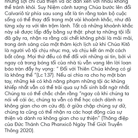
những sợi chỉ của thiện và ác đan xen với nhau không
thể tránh khỏi. Suy Niệm cảnh tượng Chúa bước lên đồi
Calvariô từ phía sau song sắt là tin rằng toàn bộ cuộc
sống có thể thay đổi trong một vài khoảnh khắc, như đã
từng xảy ra với tên trộm lành. Tất cả những khoảnh khắc
này sẽ được lấp đầy bằng sự thật: phạt tạ những tội lỗi
đã gây ra, nhận ra rằng cái chết không phải là mãi mãi,
trong ánh sáng của một thảm kịch lịch sử khi Chúa Kitô
là người vô tội chịu nhục mạ, và chịu kết án một cách
bất công. Mọi thứ đều có thể đối với những ai tin, bởi vì
ngay cả trong bóng tối của nhà tù vẫn vang lên lời loan
báo tràn đầy hy vọng: “ Đối với Thiên Chúa không có gì
là không thể “(Lc 1:37). Nếu ai chìa ra cho họ một bàn
tay, những kẻ có khả năng phạm những tội ác khủng
khiếp nhất vẫn có thể trải qua sự hồi sinh bất ngờ nhất.
Chúng ta có thể chắc chắn rằng “ngay cả khi chúng ta
nói về cái ác, chúng ta vẫn có thể học cách dành ra
không gian cho ơn cứu độ; ở giữa chập chùng sự dữ,
chúng ta cũng có thể nhận ra các hoạt động của sự
thiện và dành ra không gian cho sự thiện” (Thông điệp
của Đức Thánh Cha Phanxicô Ngày Thế Giới Truyền
Thông 2020).