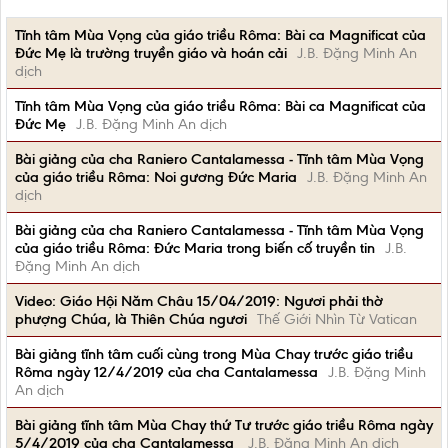
Tĩnh tâm Mùa Vọng của giáo triều Rôma: Bài ca Magnificat của
Đức Mẹ là trường truyền giáo và hoán cải
J.B. Đặng Minh An
dịch
Tĩnh tâm Mùa Vọng của giáo triều Rôma: Bài ca Magnificat của
Đức Mẹ
J.B. Đặng Minh An dịch
Bài giảng của cha Raniero Cantalamessa - Tĩnh tâm Mùa Vọng
của giáo triều Rôma: Noi gương Đức Maria
J.B. Đặng Minh An
dịch
Bài giảng của cha Raniero Cantalamessa - Tĩnh tâm Mùa Vọng
của giáo triều Rôma: Đức Maria trong biến cố truyền tin
J.B.
Đặng Minh An dịch
Video: Giáo Hội Năm Châu 15/04/2019: Ngươi phải thờ
phượng Chúa, là Thiên Chúa ngươi
Thế Giới Nhìn Từ Vatican
Bài giảng tĩnh tâm cuối cùng trong Mùa Chay trước giáo triều
Rôma ngày 12/4/2019 của cha Cantalamessa
J.B. Đặng Minh
An dịch
Bài giảng tĩnh tâm Mùa Chay thứ Tư trước giáo triều Rôma ngày
5/4/2019 của cha Cantalamessa
J.B. Đặng Minh An dịch