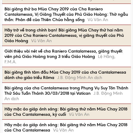
Bài giảng thứ ba Mùa Chay 2019 của Cha Raniero
Cantalamessa, Vị Giảng Thuyết của Phủ Giáo Hoàng: Thờ ngẫu
thần: Phản đề của Thiên Chúa hằng sống
Vũ Văn An
Hãy trở về trong chính bạn! Bài giảng Mùa Chay thứ hai năm
2019 của Cha Raniero Cantalamessa, vị giảng thuyết của Phủ
Giáo Hoàng
Vũ Văn An
Giới thiệu vài nét về cha Raniero Cantalamessa, giảng thuyết
viên phủ Giáo Hoàng trong 3 triều Giáo Hoàng
Lệ Hằng,
F.M.A.
Bài giảng tĩnh tâm đầu Mùa Chay 2019 của cha Cantalamessa
dành cho giáo triều Rôma
J.B. Đặng Minh An dịch
Bài giảng của cha Cantalamessa trong Phụng Vụ Suy Tôn Thánh
Thứ Sáu Tuần Thánh 30/03/2018 tại Vatican
J.B. Đặng Minh
An dịch
Hãy mặc áo giáp ánh sáng: Bài giảng thứ năm Mùa Chay 2018
của Cha Cantalamessa, kỳ cuối
Vũ Văn An
Hãy mặc áo giáp ánh sáng: Bài giảng thứ năm Mùa Chay 2018
của Cha Cantalamessa
Vũ Văn An