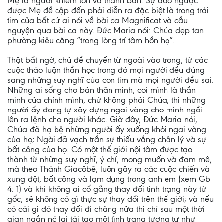
Mẹ là người khiêm tốn và thanh bần. Sự đảo ngược
được Mẹ đề cập đến phải diễn ra đặc biệt là trong trái
tim của bất cứ ai nói về bài ca Magnificat và cầu
nguyện qua bài ca này. Đức Maria nói: Chúa dẹp tan
phường kiêu căng “trong lòng trí tâm hồn họ”.
Thật bất ngờ, chủ đề chuyển từ ngoài vào trong, từ các
cuộc thảo luận thần học trong đó mọi người đều đúng
sang những suy nghĩ của con tim mà mọi người đều sai.
Những ai sống cho bản thân mình, coi mình là thần
minh của chính mình, chứ không phải Chúa, thì những
người ấy đang tự xây dựng ngai vàng cho mình ngồi
lên ra lệnh cho người khác. Giờ đây, Đức Maria nói,
Chúa đã hạ bệ những người ấy xuống khỏi ngai vàng
của họ; Ngài đã vạch trần sự thiếu vắng chân lý và sự
bất công của họ. Có một thế giới nội tâm được tạo
thành từ những suy nghĩ, ý chí, mong muốn và đam mê,
mà theo Thánh Giacôbê, luôn gây ra các cuộc chiến và
xung đột, bất công và lạm dụng trong anh em (xem Gb
4: 1) và khi không ai cố gắng thay đổi tình trạng này từ
gốc, sẽ không có gì thực sự thay đổi trên thế giới; và nếu
có cái gì đó thay đổi đi chăng nữa thì chỉ sau một thời
gian ngắn nó lại tái tạo một tình trạng tương tự như