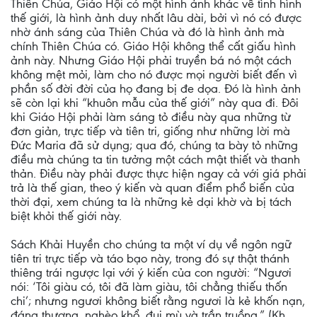
Thiên Chúa, Giáo Hội có một hình ảnh khác về tình hình
thế giới, là hình ảnh duy nhất lâu dài, bởi vì nó có được
nhờ ánh sáng của Thiên Chúa và đó là hình ảnh mà
chính Thiên Chúa có. Giáo Hội không thể cất giấu hình
ảnh này. Nhưng Giáo Hội phải truyền bá nó một cách
không mệt mỏi, làm cho nó được mọi người biết đến vì
phần số đời đời của họ đang bị đe dọa. Đó là hình ảnh
sẽ còn lại khi “khuôn mẫu của thế giới” này qua đi. Đôi
khi Giáo Hội phải làm sáng tỏ điều này qua những từ
đơn giản, trực tiếp và tiên tri, giống như những lời mà
Đức Maria đã sử dụng; qua đó, chúng ta bày tỏ những
điều mà chúng ta tin tưởng một cách mật thiết và thanh
thản. Điều này phải được thực hiện ngay cả với giá phải
trả là thế gian, theo ý kiến và quan điểm phổ biến của
thời đại, xem chúng ta là những kẻ dại khờ và bị tách
biệt khỏi thế giới này.
Sách Khải Huyền cho chúng ta một ví dụ về ngôn ngữ
tiên tri trực tiếp và táo bạo này, trong đó sự thật thánh
thiêng trái ngược lại với ý kiến của con người: “Ngươi
nói: ‘Tôi giàu có, tôi đã làm giàu, tôi chẳng thiếu thốn
chi’; nhưng ngươi không biết rằng ngươi là kẻ khốn nạn,
đáng thương, nghèo khổ, đui mù và trần truồng.” (Kh