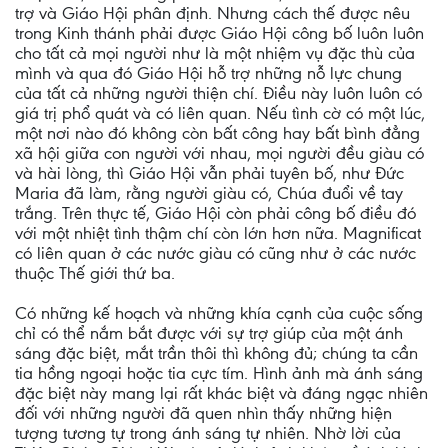
trợ và Giáo Hội phân định. Nhưng cách thế được nêu
trong Kinh thánh phải được Giáo Hội công bố luôn luôn
cho tất cả mọi người như là một nhiệm vụ đặc thù của
mình và qua đó Giáo Hội hỗ trợ những nỗ lực chung
của tất cả những người thiện chí. Điều này luôn luôn có
giá trị phổ quát và có liên quan. Nếu tình cờ có một lúc,
một nơi nào đó không còn bất công hay bất bình đẳng
xã hội giữa con người với nhau, mọi người đều giàu có
và hài lòng, thì Giáo Hội vẫn phải tuyên bố, như Đức
Maria đã làm, rằng người giàu có, Chúa đuổi về tay
trắng. Trên thực tế, Giáo Hội còn phải công bố điều đó
với một nhiệt tình thậm chí còn lớn hơn nữa. Magnificat
có liên quan ở các nước giàu có cũng như ở các nước
thuộc Thế giới thứ ba.
Có những kế hoạch và những khía cạnh của cuộc sống
chỉ có thể nắm bắt được với sự trợ giúp của một ánh
sáng đặc biệt, mắt trần thôi thì không đủ; chúng ta cần
tia hồng ngoại hoặc tia cực tím. Hình ảnh mà ánh sáng
đặc biệt này mang lại rất khác biệt và đáng ngạc nhiên
đối với những người đã quen nhìn thấy những hiện
tượng tương tự trong ánh sáng tự nhiên. Nhờ lời của