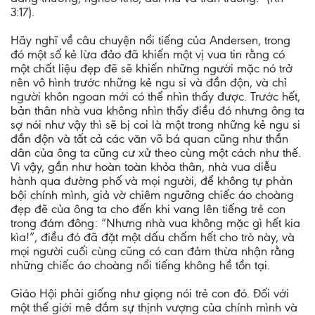
3:17).
Hãy nghĩ về câu chuyện nổi tiếng của Andersen, trong
đó một số kẻ lừa đảo đã khiến một vị vua tin rằng có
một chất liệu đẹp đẽ sẽ khiến những người mặc nó trở
nên vô hình trước những kẻ ngu si và đần độn, và chỉ
người khôn ngoan mới có thể nhìn thấy được. Trước hết,
bản thân nhà vua không nhìn thấy điều đó nhưng ông ta
sợ nói như vậy thì sẽ bị coi là một trong những kẻ ngu si
đần độn và tất cả các văn võ bá quan cũng như thần
dân của ông ta cũng cư xử theo cùng một cách như thế.
Vì vậy, gần như hoàn toàn khỏa thân, nhà vua diễu
hành qua đường phố và mọi người, để không tự phản
bội chính mình, giả vờ chiêm ngưỡng chiếc áo choàng
đẹp đẽ của ông ta cho đến khi vang lên tiếng trẻ con
trong đám đông: “Nhưng nhà vua không mặc gì hết kia
kìa!”, điều đó đã đặt một dấu chấm hết cho trò này, và
mọi người cuối cùng cũng có can đảm thừa nhận rằng
những chiếc áo choàng nổi tiếng không hề tồn tại.
Giáo Hội phải giống như giọng nói trẻ con đó. Đối với
một thế giới mê đắm sự thịnh vượng của chính mình và