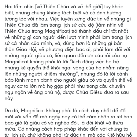
Hai tầm nhìn [về Thiên Chúa và về thế giới] tuy khác
biệt, nhưng chúng không tách biệt và có ảnh hưởng
tương tác với nhau. Việc tuyên xưng đức tin về những gì
Thiên Chúa đã làm trong lịch sử cứu độ (tầm nhìn về
Thiên Chúa trong Magnificat) trở thành dấu chỉ tốt nhất
về những gì con người đến lượt mình phải làm trong lịch
sử cá nhân của mình, và, đúng hơn là những gì bản
thân Giáo Hội, về phương diện bác ái, phải làm đối với
những người giàu có, liên quan đến ơn cứu rỗi của họ.
Magnificat không phải là lời “kích động việc hạ bệ
những kẻ quyền thế khỏi ngai vàng của họ nhằm nâng
lên những người khiêm nhường”, nhưng đó là lời cảnh
báo lành mạnh dành cho người giàu có và quyền thế về
nguy cơ to lớn mà họ gặp phải như trong câu chuyện
ngụ ngôn về ông phú hộ, được Chúa Giêsu đưa ra sau
này.
Do đó, Magnificat không phải là cách duy nhất để đối
mặt với vấn đề mà ngày nay có thể cảm nhận rõ rệt hơn
bao giờ là giàu có và nghèo đói, là đói khát và thừa
mứa. Có những cách hợp pháp khác đến với chúng ta
từ lịch sử, chứ không phải từ đức tin, mà các Kitô hữu hỗ