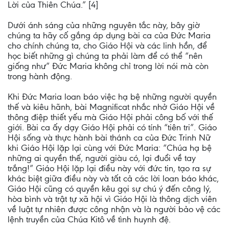
Lời của Thiên Chúa.” [4]
Dưới ánh sáng của những nguyên tắc này, bây giờ
chúng ta hãy cố gắng áp dụng bài ca của Đức Maria
cho chính chúng ta, cho Giáo Hội và các linh hồn, để
học biết những gì chúng ta phải làm để có thể “nên
giống như” Đức Maria không chỉ trong lời nói mà còn
trong hành động.
Khi Đức Maria loan báo việc hạ bệ những người quyền
thế và kiêu hãnh, bài Magnificat nhắc nhở Giáo Hội về
thông điệp thiết yếu mà Giáo Hội phải công bố với thế
giới. Bài ca ấy dạy Giáo Hội phải có tính “tiên tri”. Giáo
Hội sống và thực hành bài thánh ca của Đức Trinh Nữ
khi Giáo Hội lặp lại cùng với Đức Maria: “Chúa hạ bệ
những ai quyền thế, người giàu có, lại đuổi về tay
trắng!” Giáo Hội lặp lại điều này với đức tin, tạo ra sự
khác biệt giữa điều này và tất cả các lời loan báo khác,
Giáo Hội cũng có quyền kêu gọi sự chú ý đến công lý,
hòa bình và trật tự xã hội vì Giáo Hội là thông dịch viên
về luật tự nhiên được công nhận và là người bảo vệ các
lệnh truyền của Chúa Kitô về tình huynh đệ.