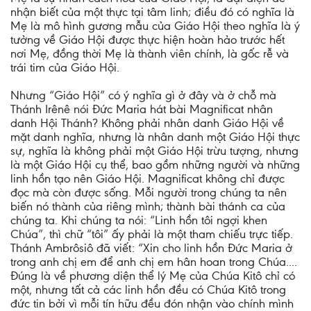
nhận biết của một thực tại tâm linh; điều đó có nghĩa là
Mẹ là mô hình gương mẫu của Giáo Hội theo nghĩa là ý
tưởng về Giáo Hội được thực hiện hoàn hảo trước hết
nơi Mẹ, đồng thời Mẹ là thành viên chính, là gốc rễ và
trái tim của Giáo Hội.
Nhưng “Giáo Hội” có ý nghĩa gì ở đây và ở chỗ mà
Thánh Irênê nói Đức Maria hát bài Magnificat nhân
danh Hội Thánh? Không phải nhân danh Giáo Hội về
mặt danh nghĩa, nhưng là nhân danh một Giáo Hội thực
sự, nghĩa là không phải một Giáo Hội trừu tượng, nhưng
là một Giáo Hội cụ thể, bao gồm những người và những
linh hồn tạo nên Giáo Hội. Magnificat không chỉ được
đọc mà còn được sống. Mỗi người trong chúng ta nên
biến nó thành của riêng mình; thành bài thánh ca của
chúng ta. Khi chúng ta nói: “Linh hồn tôi ngợi khen
Chúa”, thì chữ “tôi” ấy phải là một tham chiếu trực tiếp.
Thánh Ambrôsiô đã viết: “Xin cho linh hồn Đức Maria ở
trong anh chị em để anh chị em hân hoan trong Chúa....
Đúng là về phương diện thể lý Mẹ của Chúa Kitô chỉ có
một, nhưng tất cả các linh hồn đều có Chúa Kitô trong
đức tin bởi vì mỗi tín hữu đều đón nhận vào chính mình