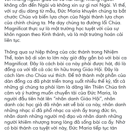
không cần đến Ngài và không xin sự gì nơi Ngài. Vì thế,
với sự dịu dàng từ mẫu, Đức Maria khuyên chúng ta bắt
chước Chúa và biến lựa chọn của Ngài thành lựa chọn
của chính chúng ta. Mẹ dạy chúng ta đường lối Chúa.
Magnificat thực sự là một trường học tuyệt vời của sự
khôn ngoan theo Kinh thánh, và là một trường hoán cải
liên tục.
Thông qua sự hiệp thông của các thánh trong Nhiệm
Thể, toàn bộ di sản to lớn này giờ đây gắn bó với bài ca
Magnificat. Đây là cách bài ca này phải được hát, đó là
đồng ca với tất cả các tín hữu trong Giáo Hội. Đây là
cách làm cho Chúa vui thích. Để trở thành một phần của
dàn đồng ca đã phát triển trong suốt nhiều thế kỷ, tất cả
những gì chúng ta phải làm là dâng lên Thiên Chúa tình
cảm và ý hướng muốn chuyển tải của Đức Maria, là
người đầu tiên hát lên “nhân danh Giáo Hội”, nhân
danh các học giả đã nhận xét về bài ca này, nhân danh
những nhạc sĩ đã phổ nhạc ca vịnh ấy trong đức tin,
nhân danh những người mộ đạo và nhân danh những
người khiêm nhượng trong lòng đã sống bài ca ấy. Nhờ
có bài thánh ca tuyệt vời này, Đức Maria tiếp tục tán