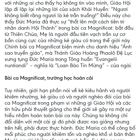
với những ai cho thấy họ không tin vào mình, Giáo Hội
lặp đi lặp lại những lời của sách Khải Huyền: “Ngươi
không biết rằng ngươi là kẻ trần truồng!” Điều này cho
thấy Đức Maria đã thực sự “thốt lên một cách tiên tri
nhân danh Hội Thánh” trong bài ca Magnificat: bắt đầu
từ Thiên Chúa, Mẹ là người đầu tiên vạch trần sự cơ
bần cùng cực của những kẻ giàu có trong thế giới này.
Chính bài ca Magnificat biện minh cho danh hiệu “Ánh
sao truyền giáo”, mà Thánh Giáo Hoàng Phaolô Đệ Lục
xưng tụng Đức Maria trong Tông huấn “Evangelii
nuntiandi” – nghĩa là “Loan Báo Tin Mừng” – của ngài.
Bài ca Magnificat, trường học hoán cải
Tuy nhiên, giới hạn phần nói về kẻ kiêu hãnh và người
khiêm nhường, kẻ giàu có và người nghèo đói của bài
ca Magnificat trong phạm vi những gì Giáo Hội và các
tín hữu phải thuyết giảng cho thế giới sẽ gây ra một sự
hiểu nhầm hoàn toàn bài ca này. Chúng ta không chỉ
đối diện với một cái gì đó phải được rao giảng nhưng
trên hết, phải được thực hành. Đức Maria có thể công bố
mối phúc cho người khiêm tốn và nghèo khổ vì bản thân