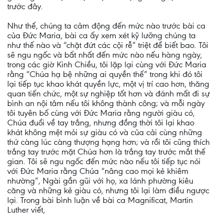
trước đây.
Như thế, chúng ta cảm động đến mức nào trước bài ca
của Đức Maria, bài ca ấy xem xét kỹ lưỡng chúng ta
như thế nào và “chặt đứt các cội rễ” triệt để biết bao. Tôi
sẽ ngu ngốc và bất nhất đến mức nào nếu hàng ngày,
trong các giờ Kinh Chiều, tôi lặp lại cùng với Đức Maria
rằng “Chúa hạ bệ những ai quyền thế” trong khi đó tôi
lại tiếp tục khao khát quyền lực, một vị trí cao hơn, thăng
quan tiến chức, một sự nghiệp tốt hơn và đánh mất đi sự
bình an nội tâm nếu tôi không thành công; và mỗi ngày
tôi tuyên bố cùng với Đức Maria rằng người giàu có,
Chúa đuổi về tay trắng, nhưng đồng thời tôi lại khao
khát không mệt mỏi sự giàu có và của cải cùng những
thứ càng lúc càng thượng hạng hơn; và rồi tôi cũng thích
trắng tay trước mặt Chúa hơn là trắng tay trước mắt thế
gian. Tôi sẽ ngu ngốc đến mức nào nếu tôi tiếp tục nói
với Đức Maria rằng Chúa “nâng cao mọi kẻ khiêm
nhường”, Ngài gần gũi với họ, xa lánh phường kiêu
căng và những kẻ giàu có, nhưng tôi lại làm điều ngược
lại. Trong bài bình luận về bài ca Magnificat, Martin
Luther viết,