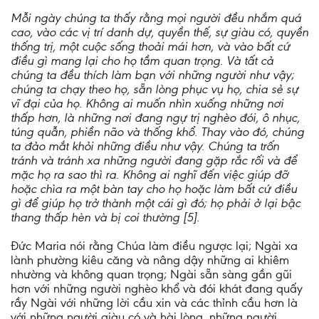
Mỗi ngày chúng ta thấy rằng mọi người đều nhắm quá
cao, vào các vị trí danh dự, quyền thế, sự giàu có, quyền
thống trị, một cuộc sống thoải mái hơn, và vào bất cứ
điều gì mang lại cho họ tầm quan trọng. Và tất cả
chúng ta đều thích làm bạn với những người như vậy;
chúng ta chạy theo họ, sẵn lòng phục vụ họ, chia sẻ sự
vĩ đại của họ. Không ai muốn nhìn xuống những nơi
thấp hơn, là những nơi đang ngự trị nghèo đói, ô nhục,
túng quẫn, phiền não và thống khổ. Thay vào đó, chúng
ta đảo mắt khỏi những điều như vậy. Chúng ta trốn
tránh và tránh xa những người đang gặp rắc rối và để
mặc họ ra sao thì ra. Không ai nghĩ đến việc giúp đỡ
hoặc chìa ra một bàn tay cho họ hoặc làm bất cứ điều
gì để giúp họ trở thành một cái gì đó; họ phải ở lại bậc
thang thấp hèn và bị coi thường [5].
Đức Maria nói rằng Chúa làm điều ngược lại; Ngài xa
lành phường kiêu căng và nâng dậy những ai khiêm
nhường và không quan trọng; Ngài sẵn sàng gần gũi
hơn với những người nghèo khổ và đói khát đang quấy
rầy Ngài với những lời cầu xin và các thỉnh cầu hơn là
với những người giàu có và hài lòng, những người