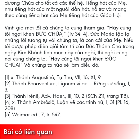
dương Chúa cho tất cả các thế hệ. Tiếng hát của Mẹ,
như tiếng hát của một người dẫn hát, hỗ trợ và mang
theo cùng tiếng hát của Mẹ tiếng hát của Giáo Hội.
Vịnh gia mời tất cả chúng ta cùng tham gia: “Hãy cùng
tôi ngợi khen ĐỨC CHÚA,” (Tv 34: 4). Đức Maria lặp lại
những lời tương tự với chúng ta, là con cái của Mẹ. Nếu
tôi được phép diễn giải tâm trí của Đức Thánh Cha trong
ngày Kim Khánh linh mục này của ngài, thì ngài cũng
nói cùng chúng ta: “Hãy cùng tôi ngợi khen ĐỨC
CHÚA!” Và chúng ta hứa sẽ làm điều đó.
[1] x. Thánh Augustinô, Tự Thú, VII, 16; XI, 9.
[2] Thánh Bonaventure, Lignum vitae – Rừng sự sống, I,
3.
[3] Thánh Irênê, Adv. Haer., III, 10, 2 (SCh 211, trang 118).
[4] x. Thánh Ambrôsiô, Luận về các trinh nữ, I, 31 (PL 16,
208).
[5] Weimar ed., 7, tr. 547.
Bài có liên quan