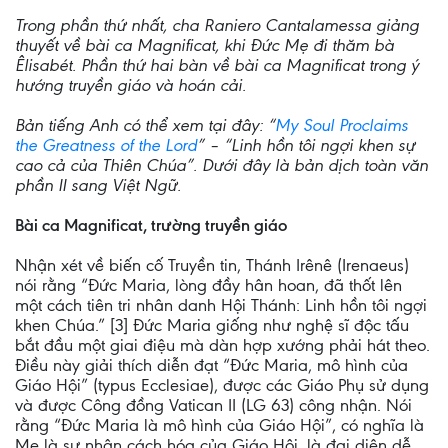
Trong phần thứ nhất, cha Raniero Cantalamessa giảng
thuyết về bài ca Magnificat, khi Đức Mẹ đi thăm bà
Êlisabét. Phần thứ hai bàn về bài ca Magnificat trong ý
hướng truyền giáo và hoán cải.
Bản tiếng Anh có thể xem tại đây: “
My Soul Proclaims
the Greatness of the Lord
” – “Linh hồn tôi ngợi khen sự
cao cả của Thiên Chúa”. Dưới đây là bản dịch toàn văn
phần II sang Việt Ngữ.
Bài ca Magnificat, trường truyền giáo
Nhận xét về biến cố Truyền tin, Thánh Irênê (Irenaeus)
nói rằng “Đức Maria, lòng đầy hân hoan, đã thốt lên
một cách tiên tri nhân danh Hội Thánh: Linh hồn tôi ngợi
khen Chúa.” [3] Đức Maria giống như nghệ sĩ độc tấu
bắt đầu một giai điệu mà dàn hợp xướng phải hát theo.
Điều này giải thích diễn đạt “Đức Maria, mô hình của
Giáo Hội” (typus Ecclesiae), được các Giáo Phụ sử dụng
và được Công đồng Vatican II (LG 63) công nhận. Nói
rằng “Đức Maria là mô hình của Giáo Hội”, có nghĩa là
Mẹ là sự nhân cách hóa của Giáo Hội, là đại diện dễ