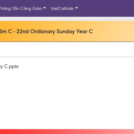
Thông Tấn Công Giáo
VietCatholic
m C - 22nd Ordianary Sunday Year C
ry C.pptx