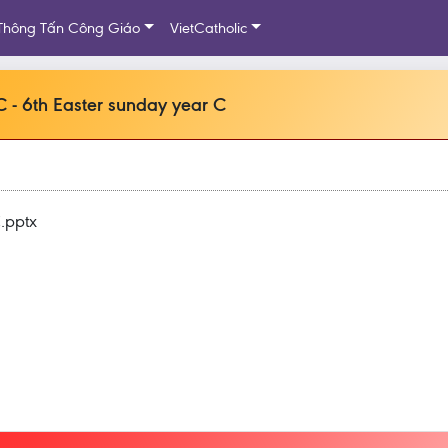
Thông Tấn Công Giáo
VietCatholic
 - 6th Easter sunday year C
C.pptx