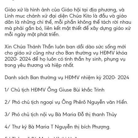
Giáo xứ là hình ảnh của Giáo hội tại địa phương, và
Linh muc chánh xứ đại diện Chúa Kito là đầu và giáo
dân là những chi thể, mỗi phần không thể tách rời nhau
mà phải gắn bó, liên kết mật thiết để xây dựng giáo xứ
mỗi ngày một phát triển.
Xin Chúa Thánh Thần luôn ban dồi dào sức sống mới
cho giáo xứ cũng như cho Ban thường vụ HĐMV khóa
2020- 2024 để họ luôn có tinh thần hy sinh, phụng vụ
trong yêu thương và hiệp nhất.
Danh sách Ban thường vụ HĐMV nhiệm kỳ 2020- 2024
1/ Chủ tịch HĐMV Ông Giuse Bùi khắc Trình
2/ Phó chủ tịch ngoại vụ Ông Phêrô Nguyễn văn Hiển.
3/ Phó chủ tịch nội vụ Bà Maria Đỗ thị thanh Thủy
4/ Thư ký Bà Maria T Nguyễn thị bích Phượng.