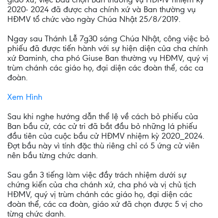
2020- 2024 đã được cha chính xứ và Ban thường vụ
HĐMV tổ chức vào ngày Chúa Nhật 25/8/2019.
Ngay sau Thánh Lễ 7g30 sáng Chúa Nhật, công việc bỏ
phiếu đã được tiến hành với sự hiện diện của cha chính
xứ Đaminh, cha phó Giuse Ban thường vụ HĐMV, quý vị
trùm chánh các giáo họ, đại diện các đoàn thể, các ca
đoàn.
Xem Hình
Sau khi nghe hướng dẫn thể lệ về cách bỏ phiếu của
Ban bầu cử, các cử tri đã bắt đầu bỏ những lá phiếu
đầu tiên của cuộc bầu cử HĐMV nhiệm kỳ 2020_2024.
Đợt bầu này vì tính đặc thù riêng chỉ có 5 ứng cử viên
nên bầu từng chức danh.
Sau gần 3 tiếng làm việc đầy trách nhiệm dưới sự
chứng kiến của cha chánh xứ, cha phó và vị chủ tịch
HĐMV, quý vị trùm chánh các giáo họ, đại diện các
đoàn thể, các ca đoàn, giáo xứ đã chọn được 5 vị cho
từng chức danh.