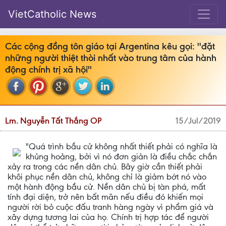
VietCatholic News
Các cộng đồng tôn giáo tại Argentina kêu gọi: ''đặt
những người thiệt thòi nhất vào trung tâm của hành
động chính trị xã hội''
Lm. Nguyễn Tất Thắng OP
15/Jul/2019
"Quá trình bầu cử không nhất thiết phải có nghĩa là
khủng hoảng, bởi vì nó đơn giản là điều chắc chắn
xảy ra trong các nền dân chủ. Bây giờ cần thiết phải
khôi phục nền dân chủ, không chỉ là giảm bớt nó vào
một hành động bầu cử. Nền dân chủ bị tàn phá, mất
tính đại diện, trở nên bất mãn nếu điều đó khiến mọi
người rời bỏ cuộc đấu tranh hàng ngày vì phẩm giá và
xây dựng tương lai của họ. Chính trị hợp tác để người