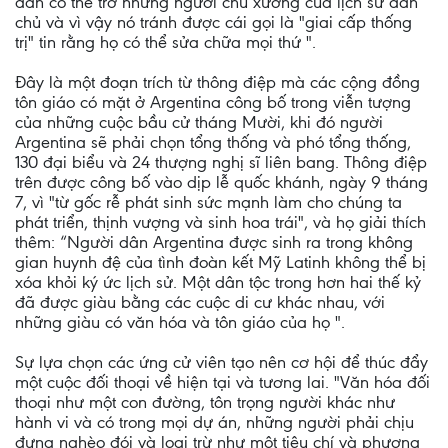
dân có thể trở những người chủ xướng của lịch sử dân
chủ và vì vậy nó tránh được cái gọi là "giai cấp thống
trị" tin rằng họ có thể sửa chữa mọi thứ ".
Đây là một đoạn trích từ thông điệp mà các cộng đồng
tôn giáo có mặt ở Argentina công bố trong viễn tượng
của những cuộc bầu cử tháng Mười, khi đó người
Argentina sẽ phải chọn tổng thống và phó tổng thống,
130 đại biểu và 24 thượng nghị sĩ liên bang. Thông điệp
trên được công bố vào dịp lễ quốc khánh, ngày 9 tháng
7, vì "từ gốc rễ phát sinh sức mạnh làm cho chúng ta
phát triển, thịnh vượng và sinh hoa trái", và họ giải thích
thêm: “Người dân Argentina được sinh ra trong không
gian huynh đệ của tình đoàn kết Mỹ Latinh không thể bị
xóa khỏi ký ức lịch sử. Một dân tộc trong hơn hai thế kỷ
đã được giàu bằng các cuộc di cư khác nhau, với
những giàu có văn hóa và tôn giáo của họ ".
Sự lựa chọn các ứng cử viên tạo nên cơ hội để thúc đẩy
một cuộc đối thoại về hiện tại và tương lai. "Văn hóa đối
thoại như một con đường, tôn trọng người khác như
hành vi và có trong mọi dự án, những người phải chịu
đựng nghèo đói và loại trừ như một tiêu chí và phương