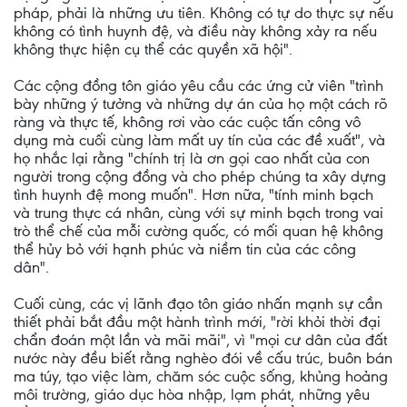
pháp, phải là những ưu tiên. Không có tự do thực sự nếu
không có tình huynh đệ, và điều này không xảy ra nếu
không thực hiện cụ thể các quyền xã hội".
Các cộng đồng tôn giáo yêu cầu các ứng cử viên "trình
bày những ý tưởng và những dự án của họ một cách rõ
ràng và thực tế, không rơi vào các cuộc tấn công vô
dụng mà cuối cùng làm mất uy tín của các đề xuất", và
họ nhắc lại rằng "chính trị là ơn gọi cao nhất của con
người trong cộng đồng và cho phép chúng ta xây dựng
tình huynh đệ mong muốn". Hơn nữa, "tính minh bạch
và trung thực cá nhân, cùng với sự minh bạch trong vai
trò thể chế của mỗi cường quốc, có mối quan hệ không
thể hủy bỏ với hạnh phúc và niềm tin của các công
dân".
Cuối cùng, các vị lãnh đạo tôn giáo nhấn mạnh sự cần
thiết phải bắt đầu một hành trình mới, "rời khỏi thời đại
chẩn đoán một lần và mãi mãi", vì "mọi cư dân của đất
nước này đều biết rằng nghèo đói về cấu trúc, buôn bán
ma túy, tạo việc làm, chăm sóc cuộc sống, khủng hoảng
môi trường, giáo dục hòa nhập, lạm phát, những yêu