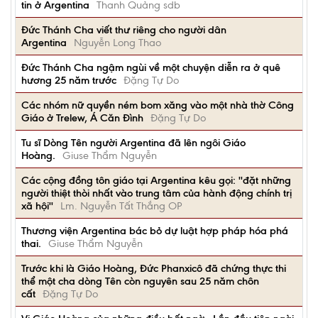
tin ở Argentina
Thanh Quảng sdb
Đức Thánh Cha viết thư riêng cho người dân
Argentina
Nguyễn Long Thao
Đức Thánh Cha ngậm ngùi về một chuyện diễn ra ở quê
hương 25 năm trước
Đặng Tự Do
Các nhóm nữ quyền ném bom xăng vào một nhà thờ Công
Giáo ở Trelew, Á Căn Đình
Đặng Tự Do
Tu sĩ Dòng Tên người Argentina đã lên ngôi Giáo
Hoàng.
Giuse Thẩm Nguyễn
Các cộng đồng tôn giáo tại Argentina kêu gọi: ''đặt những
người thiệt thòi nhất vào trung tâm của hành động chính trị
xã hội''
Lm. Nguyễn Tất Thắng OP
Thương viện Argentina bác bỏ dự luật hợp pháp hóa phá
thai.
Giuse Thẩm Nguyễn
Trước khi là Giáo Hoàng, Đức Phanxicô đã chứng thực thi
thể một cha dòng Tên còn nguyên sau 25 năm chôn
cất
Đặng Tự Do