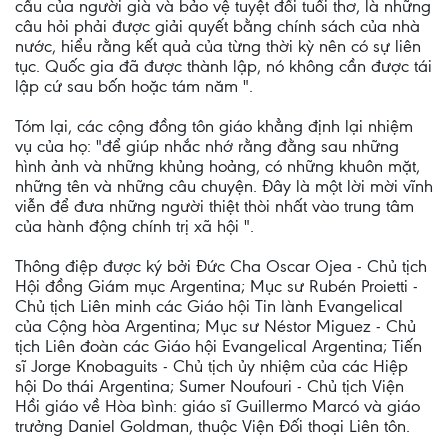
cầu của người già và bảo vệ tuyệt đối tuổi thơ, là những
câu hỏi phải được giải quyết bằng chính sách của nhà
nước, hiểu rằng kết quả của từng thời kỳ nên có sự liên
tục. Quốc gia đã được thành lập, nó không cần được tái
lập cứ sau bốn hoặc tám năm ".
Tóm lại, các cộng đồng tôn giáo khẳng định lại nhiệm
vụ của họ: "để giúp nhắc nhớ rằng đằng sau những
hình ảnh và những khủng hoảng, có những khuôn mặt,
những tên và những câu chuyện. Đây là một lời mời vĩnh
viễn để đưa những người thiệt thòi nhất vào trung tâm
của hành động chính trị xã hội ".
Thông điệp được ký bởi Đức Cha Oscar Ojea - Chủ tịch
Hội đồng Giám mục Argentina; Mục sư Rubén Proietti -
Chủ tịch Liên minh các Giáo hội Tin lành Evangelical
của Cộng hòa Argentina; Mục sư Néstor Miguez - Chủ
tịch Liên đoàn các Giáo hội Evangelical Argentina; Tiến
sĩ Jorge Knobaguits - Chủ tịch ủy nhiệm của các Hiệp
hội Do thái Argentina; Sumer Noufouri - Chủ tịch Viện
Hồi giáo về Hòa bình: giáo sĩ Guillermo Marcó và giáo
trưởng Daniel Goldman, thuộc Viện Đối thoại Liên tôn.