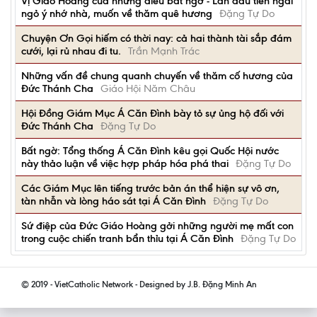
Vị Giáo Hoàng của những điều bất ngờ - Lần đầu tiên ngài
ngỏ ý nhớ nhà, muốn về thăm quê hương
Đặng Tự Do
Chuyện Ơn Gọi hiếm có thời nay: cả hai thành tài sắp đám
cưới, lại rủ nhau đi tu.
Trần Mạnh Trác
Những vấn đề chung quanh chuyến về thăm cố hương của
Đức Thánh Cha
Giáo Hội Năm Châu
Hội Đồng Giám Mục Á Căn Đình bày tỏ sự ủng hộ đối với
Đức Thánh Cha
Đặng Tự Do
Bất ngờ: Tổng thống Á Căn Đình kêu gọi Quốc Hội nước
này thảo luận về việc hợp pháp hóa phá thai
Đặng Tự Do
Các Giám Mục lên tiếng trước bản án thể hiện sự vô ơn,
tàn nhẫn và lòng háo sát tại Á Căn Đình
Đặng Tự Do
Sứ điệp của Đức Giáo Hoàng gởi những người mẹ mất con
trong cuộc chiến tranh bẩn thỉu tại Á Căn Đình
Đặng Tự Do
© 2019 - VietCatholic Network - Designed by J.B. Đặng Minh An