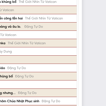
vụ khủng bố
Thế Giới Nhìn Từ Vatican
ừ Vatican
ấn công lần hai
Thế Giới Nhìn Từ Vatican
oàng và âu lo.
Đặng Tự Do
 Từ Vatican
anka
Thế Giới Nhìn Từ Vatican
úy Dung
iáo
Đặng Tự Do
khủng bố
Đặng Tự Do
g nhưng...
Đặng Tự Do
ố hôm Chúa Nhật Phục sinh
Đặng Tự Do