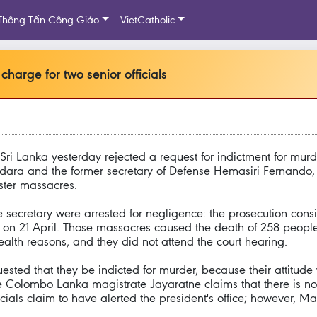
Thông Tấn Công Giáo
VietCatholic
charge for two senior officials
i Lanka yesterday rejected a request for indictment for murder 
undara and the former secretary of Defense Hemasiri Fernando,
aster massacres.
e secretary were arrested for negligence: the prosecution consi
sts on 21 April. Those massacres caused the death of 258 peop
alth reasons, and they did not attend the court hearing.
ested that they be indicted for murder, because their attitud
he Colombo Lanka magistrate Jayaratne claims that there is n
fficials claim to have alerted the president's office; however, 