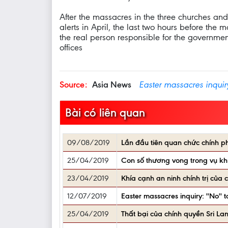
After the massacres in the three churches and 
alerts in April, the last two hours before th
the real person responsible for the government
offices
Source:
Asia News
Easter massacres inquiry
Bài có liên quan
09/08/2019
Lần đầu tiên quan chức chính p
25/04/2019
Con số thương vong trong vụ khủ
23/04/2019
Khía cạnh an ninh chính trị của 
12/07/2019
Easter massacres inquiry: ''No'' t
25/04/2019
Thất bại của chính quyền Sri La