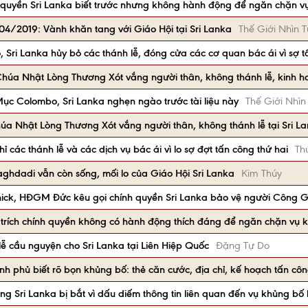
nh quyền Sri Lanka biết trước nhưng không hành động để ngăn chặn 
4/2019: Vành khăn tang với Giáo Hội tại Sri Lanka
Thế Giới Nhìn T
Sri Lanka hủy bỏ các thánh lễ, đóng cửa các cơ quan bác ái vì sợ t
 Chúa Nhật Lòng Thương Xót vắng người thân, không thánh lễ, kinh h
c Colombo, Sri Lanka nghẹn ngào trước tài liệu này
Thế Giới Nhìn
úa Nhật Lòng Thương Xót vắng người thân, không thánh lễ tại Sri L
các thánh lễ và các dịch vụ bác ái vì lo sợ đợt tấn công thứ hai
Th
aghdadi vẫn còn sống, mối lo của Giáo Hội Sri Lanka
Kim Thúy
ck, HĐGM Đức kêu gọi chính quyền Sri Lanka bảo vệ người Công G
 trích chính quyền không có hành động thích đáng để ngăn chặn vụ 
lễ cầu nguyện cho Sri Lanka tại Liên Hiệp Quốc
Đặng Tự Do
 phủ biết rõ bọn khủng bố: thẻ căn cước, địa chỉ, kế hoạch tấn côn
ng Sri Lanka bị bắt vì dấu diếm thông tin liên quan đến vụ khủng b