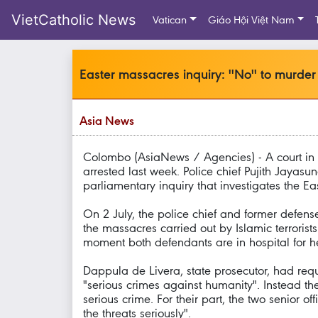
VietCatholic News
Vatican
Giáo Hội Việt Nam
Easter massacres inquiry: ''No'' to murder 
Asia News
Colombo (AsiaNews / Agencies) - A court in Sr
arrested last week. Police chief Pujith Jayas
parliamentary inquiry that investigates the E
On 2 July, the police chief and former defens
the massacres carried out by Islamic terrori
moment both defendants are in hospital for he
Dappula de Livera, state prosecutor, had requ
"serious crimes against humanity". Instead t
serious crime. For their part, the two senior o
the threats seriously".