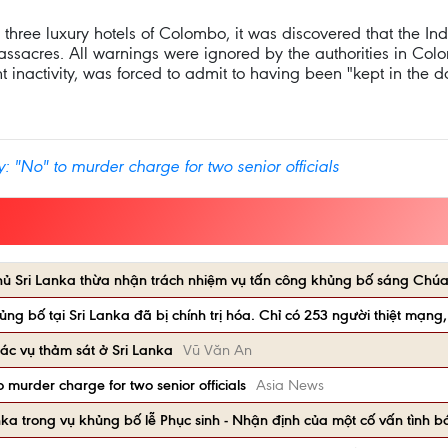
three luxury hotels of Colombo, it was discovered that the Ind
e massacres. All warnings were ignored by the authorities in C
 inactivity, was forced to admit to having been "kept in the d
: "No" to murder charge for two senior officials
hủ Sri Lanka thừa nhận trách nhiệm vụ tấn công khủng bố sáng Chúa
ng bố tại Sri Lanka đã bị chính trị hóa. Chỉ có 253 người thiệt mạng
các vụ thảm sát ở Sri Lanka
Vũ Văn An
o murder charge for two senior officials
Asia News
nka trong vụ khủng bố lễ Phục sinh - Nhận định của một cố vấn tình 