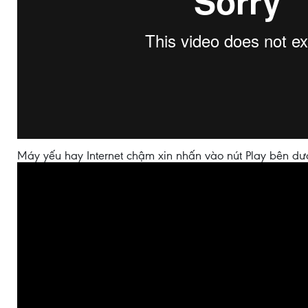
Máy yếu hay Internet chậm xin nhấn vào nút Play bên dư