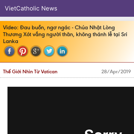
VietCatholic News
Video: Đau buồn, ngơ ngác - Chúa Nhật Lòng
Thương Xót vắng người thân, không thánh lễ tại Sri
Lanka
Thế Giới Nhìn Từ Vatican
28/Apr/2019