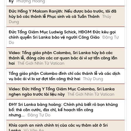
Kỳ
Phượng Hoàng
Đức Hồng Y Malcom Ranjith: Nếu được báo trước, tôi đã
hủy bỏ các thánh lễ Phục sinh và cả Tuần Thánh
Thúy
Dung
Đức Tổng Giám Mục Ludwig Schick, HĐGM Đức kêu gọi
chính quyền Sri Lanka bảo vệ người Công Giáo
Đặng Tự
Do
Video: Tổng giáo phận Colombo, Sri Lanka hủy bỏ các
thánh lễ, đóng cửa các cơ quan bác ái vì sợ tấn công lần
hai
Thế Giới Nhìn Từ Vatican
Tổng giáo phận Colombo đình chỉ các thánh lễ và các dịch
vụ bác ái vì lo sợ đợt tấn công thứ hai
Thúy Dung
Video: Đức Hồng Y Tổng Giám Mục Colombo, Sri Lanka
nghẹn ngào trước tài liệu này
Thế Giới Nhìn Từ Vatican
ĐHY Sri Lanka bàng hoàng: Chính phủ biết rõ bọn khủng
bố: thẻ căn cước, địa chỉ, kế hoạch tấn công
nhưng...
Đặng Tự Do
Khía cạnh an ninh chính trị của các vụ thảm sát ở Sri
Lanka
Vũ Văn An