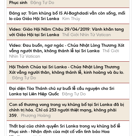
Phục sinh
Đặng Tự Do
Đáng sợ: Trùm khủng bố IS Al-Baghdadi vẫn còn sống, mối
lo của Giáo Hội Sri Lanka
Kim Thúy
Video: Giáo Hội Năm Châu 29/04/2019: Vành khăn tang
với Giáo Hội tại Sri Lanka
Thế Giới Nhìn Từ Vatican
Video: Đau buồn, ngơ ngác - Chúa Nhật Lòng Thương Xót
vắng người thân, không thánh lễ tại Sri Lanka
Thế Giới
Nhìn Từ Vatican
Hội Thánh Chúa tại Sri Lanka - Chúa Nhật Lòng Thương
Xót vắng người thân, không thánh lễ, kinh hoàng và âu lo.
Đặng Tự Do
Đại diện Tòa Thánh chủ sự buổi lễ cầu nguyện cho Sri
Lanka tại Liên Hiệp Quốc
Đặng Tự Do
Con số thương vong trong vụ khủng bố tại Sri Lanka đã bị
chính trị hóa. Chỉ có 253 người thiệt mạng, không phải
359.
Phượng Hoàng
Thất bại của chính quyền Sri Lanka trong vụ khủng bố lễ
Phục sinh - Nhận định của một cố vấn tình báo Hoa