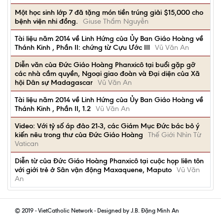
Một học sinh lớp 7 đã tặng món tiền trúng giải $15,000 cho
bệnh viện nhi đồng.
Giuse Thẩm Nguyễn
Tài liệu năm 2014 về Linh Hứng của Ủy Ban Giáo Hoàng về
Thánh Kinh , Phần II: chứng từ Cựu Ước III
Vũ Văn An
Diễn văn của Đức Giáo Hoàng Phanxicô tại buổi gặp gỡ
các nhà cầm quyền, Ngoại giao đoàn và Đại diện của Xã
hội Dân sự Madagascar
Vũ Văn An
Tài liệu năm 2014 về Linh Hứng của Ủy Ban Giáo Hoàng về
Thánh Kinh , Phần II, 1.2
Vũ Văn An
Video: Với tỷ số áp đảo 21-3, các Giám Mục Đức bác bỏ ý
kiến nêu trong thư của Đức Giáo Hoàng
Thế Giới Nhìn Từ
Vatican
Diễn từ của Đức Giáo Hoàng Phanxicô tại cuộc họp liên tôn
với giới trẻ ở Sân vận động Maxaquene, Maputo
Vũ Văn
An
© 2019 - VietCatholic Network - Designed by J.B. Đặng Minh An