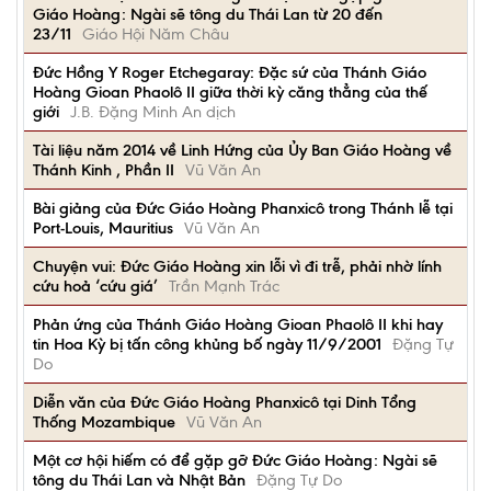
Giáo Hoàng: Ngài sẽ tông du Thái Lan từ 20 đến
23/11
Giáo Hội Năm Châu
Đức Hồng Y Roger Etchegaray: Đặc sứ của Thánh Giáo
Hoàng Gioan Phaolô II giữa thời kỳ căng thẳng của thế
giới
J.B. Đặng Minh An dịch
Tài liệu năm 2014 về Linh Hứng của Ủy Ban Giáo Hoàng về
Thánh Kinh , Phần II
Vũ Văn An
Bài giảng của Đức Giáo Hoàng Phanxicô trong Thánh lễ tại
Port-Louis, Mauritius
Vũ Văn An
Chuyện vui: Đức Giáo Hoàng xin lỗi vì đi trễ, phải nhờ lính
cứu hoả ‘cứu giá’
Trần Mạnh Trác
Phản ứng của Thánh Giáo Hoàng Gioan Phaolô II khi hay
tin Hoa Kỳ bị tấn công khủng bố ngày 11/9/2001
Đặng Tự
Do
Diễn văn của Đức Giáo Hoàng Phanxicô tại Dinh Tổng
Thống Mozambique
Vũ Văn An
Một cơ hội hiếm có để gặp gỡ Đức Giáo Hoàng: Ngài sẽ
tông du Thái Lan và Nhật Bản
Đặng Tự Do