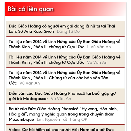
Bài có liên quan
Đức Giáo Hoàng có người em gái đang là nữ tu tại Thái
Lan: Sơ Ana Rosa Sivori
Đặng Tự Do
Tài liệu năm 2014 về Linh Hứng của Ủy Ban Giáo Hoàng về
Thánh Kinh , Phần II: chứng từ Cựu Ước II
Vũ Văn An
Tài liệu năm 2014 về Linh Hứng của Ủy Ban Giáo Hoàng về
Thánh Kinh , Phần II: chứng từ Cựu Ước
Vũ Văn An
Tài liệu năm 2014 về Linh Hứng của Ủy Ban Giáo Hoàng về
Thánh Kinh , Phần II: Chứng từ của các bản văn Tân
Ước
Vũ Văn An
Diễn văn của Đức Giáo Hoàng Phanxicô tại buổi gặp gỡ
giới trẻ Madagascar
Vũ Văn An
Ba từ của Đức Giáo Hoàng Phanxicô “Hy vọng, Hòa bình,
Hòa giải”, mang ý nghĩa quan trong trong chuyến thăm
Mozambique
Lm. Nguyễn Tất Thắng OP
Video: Cơ hội hiếm có cho người Việt Nam gặp gỡ Đức