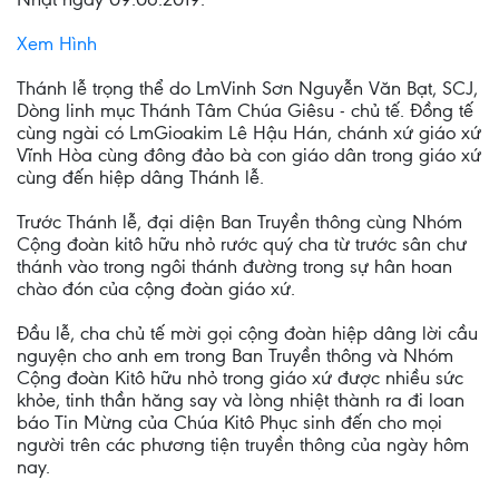
Xem Hình
Thánh lễ trọng thể do LmVinh Sơn Nguyễn Văn Bạt, SCJ,
Dòng linh mục Thánh Tâm Chúa Giêsu - chủ tế. Đồng tế
cùng ngài có LmGioakim Lê Hậu Hán, chánh xứ giáo xứ
Vĩnh Hòa cùng đông đảo bà con giáo dân trong giáo xứ
cùng đến hiệp dâng Thánh lễ.
Trước Thánh lễ, đại diện Ban Truyền thông cùng Nhóm
Cộng đoàn kitô hữu nhỏ rước quý cha từ trước sân chư
thánh vào trong ngôi thánh đường trong sự hân hoan
chào đón của cộng đoàn giáo xứ.
Đầu lễ, cha chủ tế mời gọi cộng đoàn hiệp dâng lời cầu
nguyện cho anh em trong Ban Truyền thông và Nhóm
Cộng đoàn Kitô hữu nhỏ trong giáo xứ được nhiều sức
khỏe, tinh thần hăng say và lòng nhiệt thành ra đi loan
báo Tin Mừng của Chúa Kitô Phục sinh đến cho mọi
người trên các phương tiện truyền thông của ngày hôm
nay.