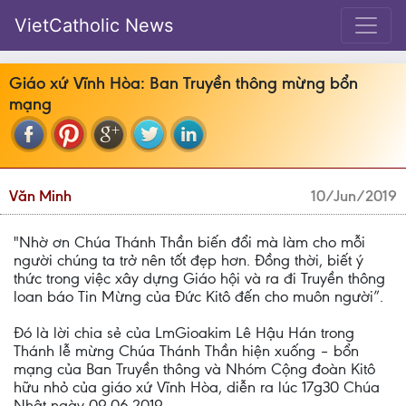
VietCatholic News
Giáo xứ Vĩnh Hòa: Ban Truyền thông mừng bổn
mạng
Văn Minh
10/Jun/2019
"Nhờ ơn Chúa Thánh Thần biến đổi mà làm cho mỗi
người chúng ta trở nên tốt đẹp hơn. Đồng thời, biết ý
thức trong việc xây dựng Giáo hội và ra đi Truyền thông
loan báo Tin Mừng của Đức Kitô đến cho muôn người”.
Đó là lời chia sẻ của LmGioakim Lê Hậu Hán trong
Thánh lễ mừng Chúa Thánh Thần hiện xuống – bổn
mạng của Ban Truyền thông và Nhóm Cộng đoàn Kitô
hữu nhỏ của giáo xứ Vĩnh Hòa, diễn ra lúc 17g30 Chúa
Nhật ngày 09.06.2019.