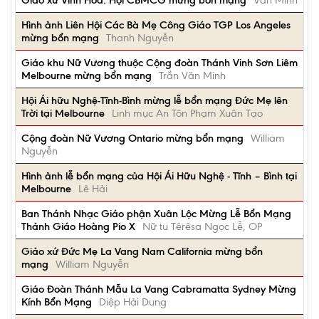
Giáo xứ Vĩnh Hòa: Hội CBMCG mừng bổn mạng
Văn Minh
Hình ảnh Liên Hội Các Bà Mẹ Công Giáo TGP Los Angeles
mừng bổn mạng
Thanh Nguyễn
Giáo khu Nữ Vương thuộc Cộng đoàn Thánh Vinh Sơn Liêm
Melbourne mừng bổn mạng
Trần Văn Minh
Hội Ái hữu Nghệ-Tĩnh-Bình mừng lễ bổn mạng Đức Mẹ lên
Trời tại Melbourne
Linh mục An Tôn Phạm Xuân Tạo
Cộng đoàn Nữ Vương Ontario mừng bổn mạng
William
Nguyễn
Hình ảnh lễ bổn mạng của Hội Ái Hữu Nghệ - Tĩnh – Bình tại
Melbourne
Lê Hải
Ban Thánh Nhạc Giáo phận Xuân Lộc Mừng Lễ Bổn Mạng
Thánh Giáo Hoàng Pio X
Nữ tu Têrêsa Ngọc Lễ, OP
Giáo xứ Đức Mẹ La Vang Nam California mừng bổn
mạng
William Nguyễn
Giáo Đoàn Thánh Mẫu La Vang Cabramatta Sydney Mừng
Kính Bổn Mạng
Diệp Hải Dung