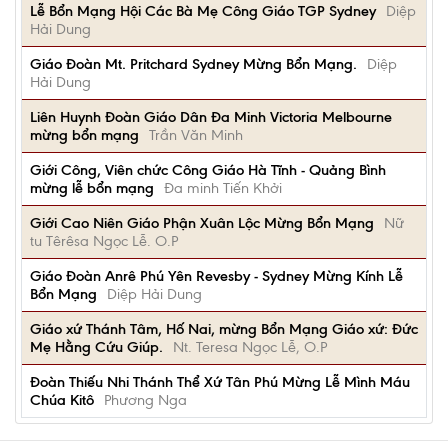
Lễ Bổn Mạng Hội Các Bà Mẹ Công Giáo TGP Sydney
Diệp
Hải Dung
Giáo Đoàn Mt. Pritchard Sydney Mừng Bổn Mạng.
Diệp
Hải Dung
Liên Huynh Đoàn Giáo Dân Đa Minh Victoria Melbourne
mừng bổn mạng
Trần Văn Minh
Giới Công, Viên chức Công Giáo Hà Tĩnh - Quảng Bình
mừng lễ bổn mạng
Đa minh Tiến Khởi
Giới Cao Niên Giáo Phận Xuân Lộc Mừng Bổn Mạng
Nữ
tu Têrêsa Ngọc Lễ. O.P
Giáo Đoàn Anrê Phú Yên Revesby - Sydney Mừng Kính Lễ
Bổn Mạng
Diệp Hải Dung
Giáo xứ Thánh Tâm, Hố Nai, mừng Bổn Mạng Giáo xứ: Đức
Mẹ Hằng Cứu Giúp.
Nt. Teresa Ngọc Lễ, O.P
Đoàn Thiếu Nhi Thánh Thể Xứ Tân Phú Mừng Lễ Mình Máu
Chúa Kitô
Phương Nga