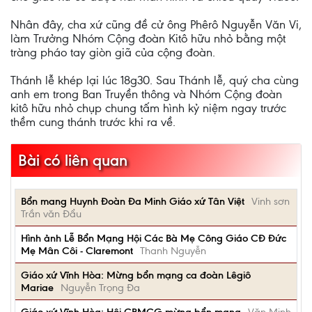
Nhân đây, cha xứ cũng đề cử ông Phêrô Nguyễn Văn Vi,
làm Trưởng Nhóm Cộng đoàn Kitô hữu nhỏ bằng một
tràng pháo tay giòn giã của cộng đoàn.
Thánh lễ khép lại lúc 18g30. Sau Thánh lễ, quý cha cùng
anh em trong Ban Truyền thông và Nhóm Cộng đoàn
kitô hữu nhỏ chụp chung tấm hình kỷ niệm ngay trước
thềm cung thánh trước khi ra về.
Bài có liên quan
Bổn mang Huynh Đoàn Đa Minh Giáo xứ Tân Việt
Vinh sơn
Trần văn Đẩu
Hình ảnh Lễ Bổn Mạng Hội Các Bà Mẹ Công Giáo CĐ Đức
Mẹ Mân Côi - Claremont
Thanh Nguyễn
Giáo xứ Vĩnh Hòa: Mừng bổn mạng ca đoàn Lêgiô
Mariae
Nguyễn Trọng Đa