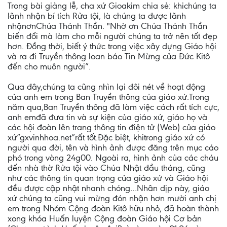
Trong bài giảng lễ, cha xứ Gioakim chia sẻ: khichúng ta
lãnh nhận bí tích Rửa tội, là chúng ta được lãnh
nhậnơnChúa Thánh Thần. "Nhờ ơn Chúa Thánh Thần
biến đổi mà làm cho mỗi người chúng ta trở nên tốt đẹp
hơn. Đồng thời, biết ý thức trong việc xây dựng Giáo hội
và ra đi Truyền thông loan báo Tin Mừng của Đức Kitô
đến cho muôn người”.
Qua đây,chúng ta cũng nhìn lại đôi nét về hoạt động
của anh em trong Ban Truyền thông của giáo xứ.Trong
năm qua,Ban Truyền thông đã làm việc cách rất tích cực,
anh emđã đưa tin và sự kiện của giáo xứ, giáo họ và
các hội đoàn lên trang thông tin điện tử (Web) của giáo
xứ“gxvinhhoa.net”rất tốt.Đặc biệt, khitrong giáo xứ có
người qua đời, tên và hình ảnh được đăng trên mục cáo
phó trong vòng 24g00. Ngoài ra, hình ảnh của các cháu
đến nhà thờ Rửa tội vào Chúa Nhật đầu tháng, cũng
như các thông tin quan trọng của giáo xứ và Giáo hội
đều được cập nhật nhanh chóng…Nhân dịp này, giáo
xứ chúng ta cũng vui mừng đón nhận hơn mười anh chị
em trong Nhóm Cộng đoàn Kitô hữu nhỏ, đã hoàn thành
xong khóa Huấn luyện Cộng đoàn Giáo hội Cơ bản