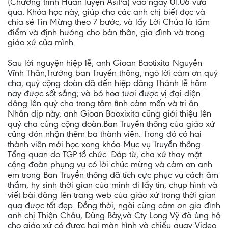
(Chương trình Huấn luyện AsiPa) vào ngày 01.06 vừa
qua. Khóa học này, giúp cho các anh chị biết đọc và
chia sẻ Tin Mừng theo 7 bước, và lấy Lời Chúa là tâm
điểm và định hướng cho bản thân, gia đình và trong
giáo xứ của mình.
Sau lời nguyện hiệp lễ, anh Gioan Baotixita Nguyễn
Vĩnh Thân,Trưởng ban Truyền thông, ngỏ lời cảm ơn quý
cha, quý cộng đoàn đã đến hiệp dâng Thánh lễ hôm
nay được sốt sắng; và bó hoa tươi được vị đại diện
dâng lên quý cha trong tâm tình cảm mến và tri ân.
Nhân dịp này, anh Gioan Baoxixita cũng giới thiệu lên
quý cha cùng cộng đoàn:Ban Truyền thông của giáo xứ
cũng đón nhận thêm ba thành viên. Trong đó có hai
thành viên mới học xong khóa Mục vụ Truyền thông
Tổng quan do TGP tổ chức. Đáp từ, cha xứ thay mặt
cộng đoàn phụng vụ có lời chúc mừng và cảm ơn anh
em trong Ban Truyền thông đã tích cực phục vụ cách âm
thầm, hy sinh thời gian của mình đi lấy tin, chụp hình và
viết bài đăng lên trang web của giáo xứ trong thời gian
qua được tốt đẹp. Đồng thời, ngài cũng cảm ơn gia đình
anh chị Thiện Châu, Dũng Bảy,và Cty Long Vỹ đã ủng hộ
cho giáo xứ có được hai màn hình và chiếu quay Video.