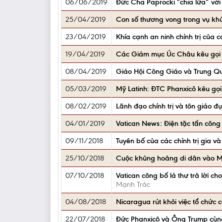
06/06/2019
Đức Cha Paprocki “chia lửa” với 
25/04/2019
Con số thương vong trong vụ khủn
23/04/2019
Khía cạnh an ninh chính trị của 
19/04/2019
Các Giám mục Úc Châu kêu gọi ch
08/04/2019
Giáo Hội Công Giáo và Trung Quốc
05/03/2019
Mỹ Latinh: ĐTC Phanxicô kêu gọi
08/02/2019
Lãnh đạo chính trị và tôn giáo 
04/01/2019
Vatican News: Điện tặc tấn công 
09/11/2018
Tuyên bố của các chính trị gia v
25/10/2018
Cuộc khủng hoảng di dân vào Mỹ 
07/10/2018
Vatican công bố lá thư trả lời 
Mạnh Trác
04/08/2018
Nicaragua rút khỏi việc tổ chức 
22/07/2018
Đức Phanxicô và Ông Trump cùng 