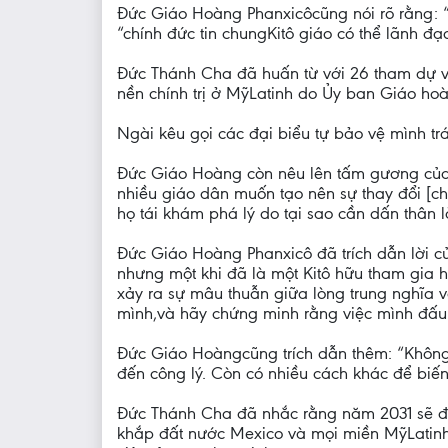
Đức Giáo Hoàng Phanxicôcũng nói rõ rằng: 
“chính đức tin chungKitô giáo có thể lãnh đ
Đức Thánh Cha đã huấn từ với 26 tham dự vi
nền chính trị ở MỹLatinh do Ủy ban Giáo hoà
Ngài kêu gọi các đại biểu tự bảo vệ mình tr
Đức Giáo Hoàng còn nêu lên tấm gương của 
nhiều giáo dân muốn tạo nên sự thay đổi [ch
họ tái khám phá lý do tại sao cần dấn thân l
Đức Giáo Hoàng Phanxicô đã trích dẫn lời của
nhưng một khi đã là một Kitô hữu tham gia ho
xảy ra sự mâu thuẫn giữa lòng trung nghĩa vớ
mình,và hãy chứng minh rằng việc mình đấu 
Đức Giáo Hoàngcũng trích dẫn thêm: “Không 
đến công lý. Còn có nhiều cách khác để biến
Đức Thánh Cha đã nhắc rằng năm 2031 sẽ đ
khắp đất nước Mexico và mọi miền MỹLatinh