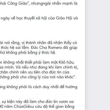
 phái Công Giáo”, nhưngngài nhấn mạnh là
 ngày về học thuyết xã hội của Giáo Hội và
nói rằng, vị thánh nhân đã nhận thấy có
 ý thức hệ sai lầm. Đức Cha Romero đã giúp
 chứ không phải bằng ý thức hệ.
n không nhất thiết phải làm một Kitô hữu;
ủa mình. Và nếu như đang khi làm chính trị,
 chân chính nên ưu tiên cho đức tin của
hông phải cho công lý của nơi nào khác”.
cũng không phải là cách duy nhất để hướng
ự kiện này đã làm cho đức tin vươn xa
000 năm ChúaGiêsu cứu độ thế gian bằng