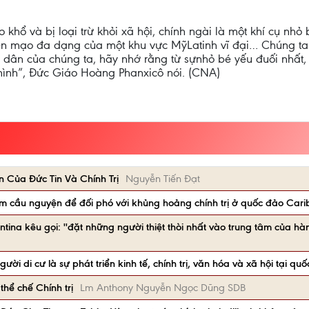
 khổ và bị loại trừ khỏi xã hội, chính ngài là một khí cụ
ện mạo đa dạng của một khu vực MỹLatinh vĩ đại… Chúng ta 
dân của chúng ta, hãy nhớ rằng từ sựnhỏ bé yếu đuối nhất,
mình”, Đức Giáo Hoàng Phanxicô nói. (CNA)
 Của Đức Tin Và Chính Trị
Nguyễn Tiến Đạt
m cầu nguyện để đối phó với khủng hoảng chính trị ở quốc đảo Car
ina kêu gọi: ''đặt những người thiệt thòi nhất vào trung tâm của hành
i di cư là sự phát triển kinh tế, chính trị, văn hóa và xã hội tại quố
thể chế Chính trị
Lm Anthony Nguyễn Ngọc Dũng SDB