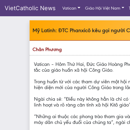
VietCatholic News
Vatican
Giáo Hội Việt Nam
Mỹ Latinh: ĐTC Phanxicô kêu gọi người C
Chân Phương
Vatican – Hôm Thứ Hai, Đức Giáo Hoàng Phanx
tắc của giáo huấn xã hội Công Giáo.
Trong huấn từ với các tham dự viên một hội
hiện diện mới của người Công Giáo trong lãnh
Ngài chia sẻ: “Điều này không hẳn là chỉ c
linh hoạt và rõ ràng căn tính xã hội Kitô giáo”
“Những ai thuộc các phong trào tham gia và
máy dân chủ yếu đuối của chúng ta”, ngài ch