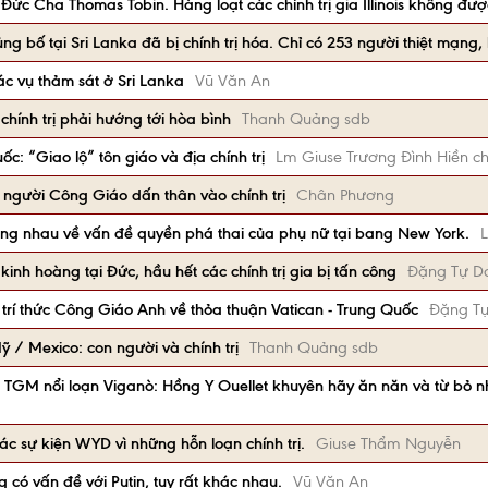
Đức Cha Thomas Tobin. Hàng loạt các chính trị gia Illinois không đượ
g bố tại Sri Lanka đã bị chính trị hóa. Chỉ có 253 người thiệt mạng
các vụ thảm sát ở Sri Lanka
Vũ Văn An
ính trị phải hướng tới hòa bình
Thanh Quảng sdb
: “Giao lộ” tôn giáo và địa chính trị
Lm Giuse Trương Đình Hiền c
 người Công Giáo dấn thân vào chính trị
Chân Phương
đụng nhau về vấn đề quyền phá thai của phụ nữ tại bang New York.
kinh hoàng tại Đức, hầu hết các chính trị gia bị tấn công
Đặng Tự D
à trí thức Công Giáo Anh về thỏa thuận Vatican - Trung Quốc
Đặng T
/ Mexico: con người và chính trị
Thanh Quảng sdb
cho TGM nổi loạn Viganò: Hồng Y Ouellet khuyên hãy ăn năn và từ bỏ 
các sự kiện WYD vì những hỗn loạn chính trị.
Giuse Thẩm Nguyễn
có vấn đề với Putin, tuy rất khác nhau.
Vũ Văn An