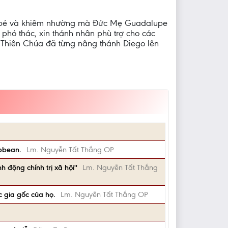
 nhỏ bé và khiêm nhường mà Đức Mẹ Guadalupe
phó thác, xin thánh nhân phù trợ cho các
 Thiên Chúa đã từng nâng thánh Diego lên
ibbean.
Lm. Nguyễn Tất Thắng OP
 động chính trị xã hội''
Lm. Nguyễn Tất Thắng
c gia gốc của họ.
Lm. Nguyễn Tất Thắng OP