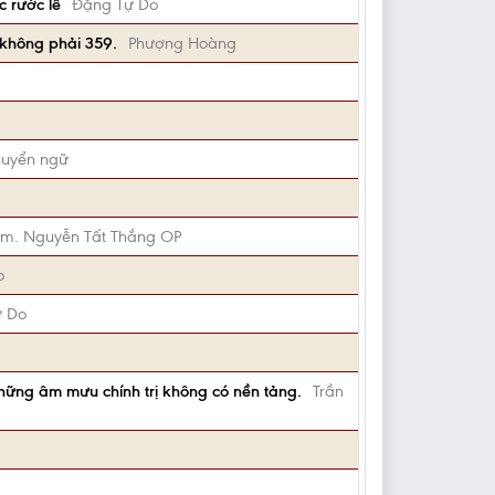
c rước lễ
Đặng Tự Do
, không phải 359.
Phượng Hoàng
huyển ngữ
Lm. Nguyễn Tất Thắng OP
o
ự Do
những âm mưu chính trị không có nền tảng.
Trần