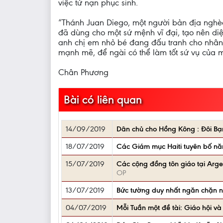
việc tử nạn phục sinh.
“Thánh Juan Diego, một người bản địa nghèo
đã dùng cho một sứ mệnh vĩ đại, tạo nên di
anh chị em nhỏ bé đang đấu tranh cho nhân 
mạnh mẽ, để ngài có thể làm tốt sứ vụ của 
Chân Phương
Bài có liên quan
14/09/2019
Dân chủ cho Hồng Kông : Đôi Bạn
18/07/2019
Các Giám mục Haiti tuyên bố nă
15/07/2019
Các cộng đồng tôn giáo tại Argent
OP
13/07/2019
Bức tường duy nhất ngăn chặn ngườ
04/07/2019
Mỗi Tuần một đề tài: Giáo hội và 