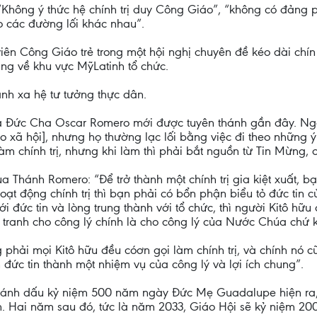
“Không ý thức hệ chính trị duy Công Giáo”, “không có đảng
ạo các đường lối khác nhau”.
ên Công Giáo trẻ trong một hội nghị chuyên đề kéo dài chín
ng về khu vực MỹLatinh tổ chức.
ánh xa hệ tư tưởng thực dân.
Đức Cha Oscar Romero mới được tuyên thánh gần đây. Ngài 
o xã hội], nhưng họ thường lạc lối bằng việc đi theo những
àm chính trị, nhưng khi làm thì phải bắt nguồn từ Tin Mừng,
 Thánh Romero: “Để trở thành một chính trị gia kiệt xuất, bạ
ạt động chính trị thì bạn phải có bổn phận biểu tỏ đức tin c
i đức tin và lòng trung thành với tổ chức, thì người Kitô hữu
tranh cho công lý chính là cho công lý của Nước Chúa chứ k
phải mọi Kitô hữu đều cóơn gọi làm chính trị, và chính nó 
 đức tin thành một nhiệm vụ của công lý và lợi ích chung”.
ánh dấu kỷ niệm 500 năm ngày Đức Mẹ Guadalupe hiện ra, s
. Hai năm sau đó, tức là năm 2033, Giáo Hội sẽ kỷ niệm 2