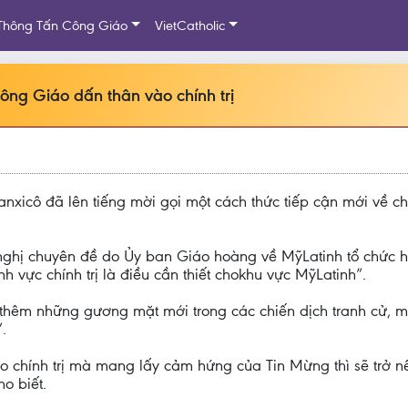
Thông Tấn Công Giáo
VietCatholic
ông Giáo dấn thân vào chính trị
icô đã lên tiếng mời gọi một cách thức tiếp cận mới về chí
 nghị chuyên đề do Ủy ban Giáo hoàng về MỹLatinh tổ chức 
 vực chính trị là điều cần thiết chokhu vực MỹLatinh”.
ó thêm những gương mặt mới trong các chiến dịch tranh cử,
.
o chính trị mà mang lấy cảm hứng của Tin Mừng thì sẽ trở 
o biết.