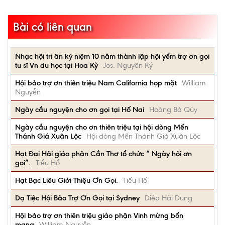
Bài có liên quan
Nhạc hội tri ân kỷ niệm 10 năm thành lập hội yểm trợ ơn gọi
tu sĩ Vn du học tại Hoa Kỳ
Jos. Nguyễn Ký
Hội bảo trợ ơn thiên triệu Nam California họp mặt
William
Nguyễn
Ngày cầu nguyện cho ơn gọi tại Hố Nai
Hoàng Bá Qúy
Ngày cầu nguyện cho ơn thiên triệu tại hội dòng Mến
Thánh Giá Xuân Lộc
Hội dòng Mến Thánh Giá Xuân Lộc
Hạt Đại Hải giáo phận Cần Thơ tổ chức “ Ngày hội ơn
gọi”.
Tiểu Hổ
Hạt Bạc Liêu Giới Thiệu Ơn Gọi.
Tiểu Hổ
Dạ Tiệc Hội Bảo Trợ Ơn Gọi tại Sydney
Diệp Hải Dung
Hội bảo trợ ơn thiên triệu giáo phận Vinh mừng bổn
mạng
William Nguyễn