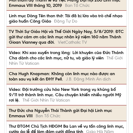
Mời tham dự Thánh lễ và Tiệc Mừng Đại hội 200 Linh mục
Emmaus VIII tháng 10, 2019
Ban Tổ Chức
Linh mục Dòng Tên than thở: Tôi đã bị lừa vào trò chế nhạo
giáo huấn Công Giáo
Đặng Tự Do
TV Thời Sự Giáo Hội và Thế Giới Ngày Nay, 5/8/2019: ĐTC
gửi thư cám ơn các linh mục nhân kỷ niệm 160 năm Thánh
Gioan Vianney qua đời.
VietCatholic TV
Video: Khi xao xuyến trong lòng: Lời khuyên của Đức Thánh
Cha dành cho các linh mục, nữ tu, và giáo lý viên
Thế Giới
Nhìn Từ Vatican
Cha Hugh Knapman: Không còn linh mục nào được an
toàn sau vụ kết án ĐHY Pell.
J.B. Đặng Minh An dịch
Video: Đội trưởng cứu hỏa New York trong vụ khủng bố
9/11 trở thành linh mục. Câu chuyện khiến nhiều người Mỹ
rơi lệ.
Thế Giới Nhìn Từ Vatican
Thư Đức cha Nguyễn Thái Thành gửi Đại hội Linh mục
Emmaus VIII
Ban Tổ Chức
Thư ĐTGM Chủ Tịch HĐGM Ba Lan về vụ tấn công linh mục,
cướp áo lễ để làm đám cưới đồng tính
Giáo Hội Năm