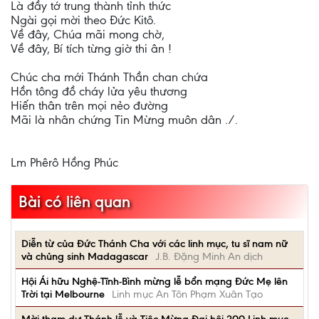
Là đầy tớ trung thành tỉnh thức
Ngài gọi mời theo Đức Kitô.
Về đây, Chúa mãi mong chờ,
Về đây, Bí tích từng giờ thi ân !
Chúc cha mới Thánh Thần chan chứa
Hồn tông đồ cháy lửa yêu thương
Hiến thân trên mọi nẻo đường
Mãi là nhân chứng Tin Mừng muôn dân ./.
Lm Phêrô Hồng Phúc
Bài có liên quan
Diễn từ của Đức Thánh Cha với các linh mục, tu sĩ nam nữ
và chủng sinh Madagascar
J.B. Đặng Minh An dịch
Hội Ái hữu Nghệ-Tĩnh-Bình mừng lễ bổn mạng Đức Mẹ lên
Trời tại Melbourne
Linh mục An Tôn Phạm Xuân Tạo