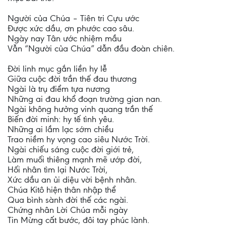
Người của Chúa – Tiên tri Cựu ước
Được xức dầu, ơn phước cao sâu.
Ngày nay Tân ước nhiệm mầu
Vẫn “Người của Chúa” dẫn đầu đoàn chiên.
Đời linh mục gắn liền hy lễ
Giữa cuộc đời trần thế đau thương
Ngài là trụ điểm tựa nương
Những ai đau khổ đoạn trường gian nan.
Ngài không hưởng vinh quang trần thế
Biến đời minh: hy tế tình yêu.
Những ai lầm lạc sớm chiều
Trao niềm hy vọng cao siêu Nước Trời.
Ngài chiếu sáng cuộc đời giới trẻ,
Làm muối thiêng mạnh mẽ ướp đời,
Hối nhân tìm lại Nước Trời,
Xức dầu an ủi diệu vời bệnh nhân.
Chúa Kitô hiện thân nhập thể
Qua bình sành đời thế các ngài.
Chứng nhân Lời Chúa mỗi ngày
Tin Mừng cất bước, đôi tay phúc lành.