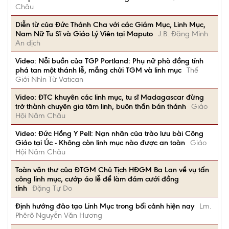
Châu
Diễn từ của Đức Thánh Cha với các Giám Mục, Linh Mục,
Nam Nữ Tu Sĩ và Giáo Lý Viên tại Maputo
J.B. Đặng Minh
An dịch
Video: Nỗi buồn của TGP Portland: Phụ nữ phò đồng tính
phá tan một thánh lễ, mắng chửi TGM và linh mục
Thế
Giới Nhìn Từ Vatican
Video: ĐTC khuyên các linh mục, tu sĩ Madagascar đừng
trở thành chuyên gia tâm linh, buôn thần bán thánh
Giáo
Hội Năm Châu
Video: Đức Hồng Y Pell: Nạn nhân của trào lưu bài Công
Giáo tại Úc - Không còn linh mục nào được an toàn
Giáo
Hội Năm Châu
Toàn văn thư của ĐTGM Chủ Tịch HĐGM Ba Lan về vụ tấn
công linh mục, cướp áo lễ để làm đám cưới đồng
tính
Đặng Tự Do
Định hướng đảo tạo Linh Mục trong bối cảnh hiện nay
Lm.
Phêrô Nguyễn Văn Hương