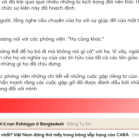
 và đã trải qua quá nhiều những bi kịch trong đời nên Đức T
 chức sự kiện này đã hoạch định.
gười, lắng nghe câu chuyện của họ với sự giúp đỡ của một t
oàng nói với các phóng viên. "Họ cũng khóc."
ông thể để họ bỏ đi mà không nói gì cả" với họ. Vì vậy, ngà
 cho họ và nghĩa vụ của các tín hữu của tất cả các tôn giá
ả những gì họ đã chịu đựng.
 phóng viên những chi tiết về những cuộc gặp riêng tư của 
hấn mạnh rằng các cuộc gặp gỡ đã được đánh dấu bởi những
ng đối với mình.
i tị nạn Rohingya ở Bangladesh
Đặng Tự Do
c nhất? Việt Nam đứng thứ mấy trong bảng sắp hạng của CARA
Đặ