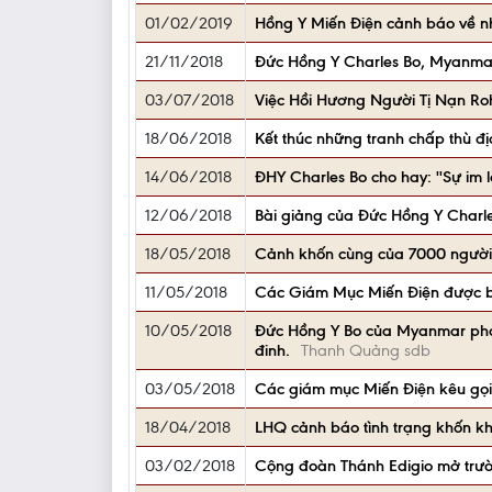
01/02/2019
Hồng Y Miến Điện cảnh báo về nh
21/11/2018
Đức Hồng Y Charles Bo, Myanmar
03/07/2018
Việc Hồi Hương Người Tị Nạn R
18/06/2018
Kết thúc những tranh chấp thù đị
14/06/2018
ĐHY Charles Bo cho hay: ''Sự im 
12/06/2018
Bài giảng của Đức Hồng Y Charle
18/05/2018
Cảnh khốn cùng của 7000 người t
11/05/2018
Các Giám Mục Miến Điện được báo
10/05/2018
Đức Hồng Y Bo của Myanmar phát
đinh.
Thanh Quảng sdb
03/05/2018
Các giám mục Miến Điện kêu gọi h
18/04/2018
LHQ cảnh báo tình trạng khốn 
03/02/2018
Cộng đoàn Thánh Edigio mở trườn