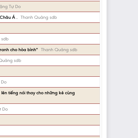
ặng Tự Do
Châu Á .
Thanh Quảng sdb
 sdb
ranh cho hòa bình''
Thanh Quảng sdb
Quảng sdb
 Do
ên tiếng nói thay cho những kẻ cùng
ự Do