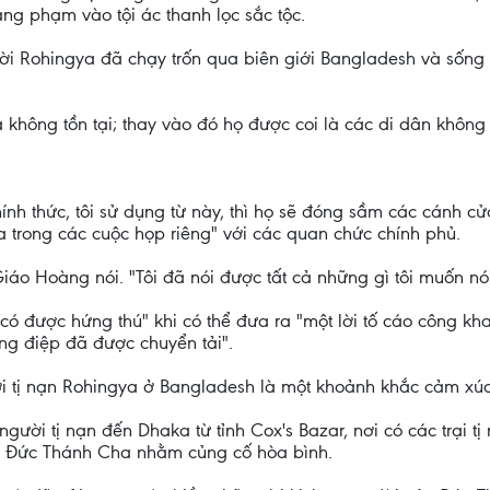
ang phạm vào tội ác thanh lọc sắc tộc.
ời Rohingya đã chạy trốn qua biên giới Bangladesh và sốn
không tồn tại; thay vào đó họ được coi là các di dân không 
ính thức, tôi sử dụng từ này, thì họ sẽ đóng sầm các cánh cửa 
ữa trong các cuộc họp riêng" với các quan chức chính phủ.
 Giáo Hoàng nói. "Tôi đã nói được tất cả những gì tôi muốn nói
có được hứng thú" khi có thể đưa ra "một lời tố cáo công khai
ông điệp đã được chuyển tải".
i tị nạn Rohingya ở Bangladesh là một khoảnh khắc cảm xú
ời tị nạn đến Dhaka từ tỉnh Cox's Bazar, nơi có các trại tị
ới Đức Thánh Cha nhằm củng cố hòa bình.