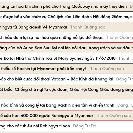
ững tai họa khi chính phủ cho Trung Quốc xây nhà máy thủy điện
Đ
 được bầu vào chức vụ Chủ tịch của Liên đoàn Hội đồng Giám mục 
ohingya từ Bangladesh Về Myanmar
Thanh Quảng sdb
ch hầu đem lại sự hài hòa qua những nỗ lực đối thoại.
Thanh Quảng
lặng của bà Aung San Suu Kyi nói lên nỗi đau, trọng trách và sự đấu t
s Bo tại Nhà thờ Chính Tòa St Mary Sydney ngày 11/6/2018
Thanh 
hiểu số Kachin tại Myanmar phải trốn chạy!
Thanh Quảng sdb
 cho biết cuộc đối thoại Vatican – Bắc Kinh đã khựng lại
Đặng Tự
 biểu: Chống chủ nghĩa cực đoan, Giáo Hội Công Giáo đang gióng l
òa bình và công lý tại bang Kachin điêu tàn vì chiến tranh
Đặng T
khổ của hơn 400.000 người Rohingya ở Myanmar
Thanh Quảng sdb
g cho các thiếu nhi Rohingya tị nạn
Đặng Tự Do