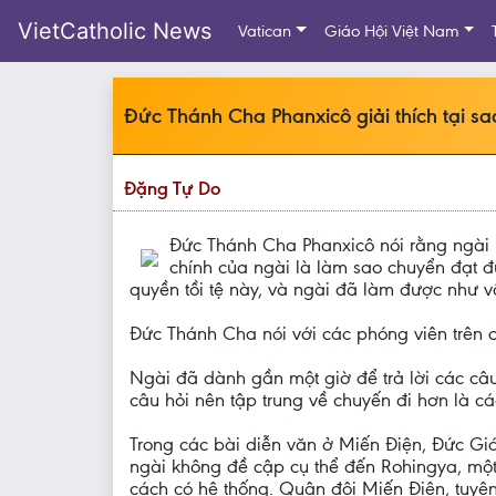
VietCatholic News
Vatican
Giáo Hội Việt Nam
Đức Thánh Cha Phanxicô giải thích tại s
Đặng Tự Do
Đức Thánh Cha Phanxicô nói rằng ngài 
chính của ngài là làm sao chuyển đạt 
quyền tồi tệ này, và ngài đã làm được như v
Đức Thánh Cha nói với các phóng viên trên c
Ngài đã dành gần một giờ để trả lời các câ
câu hỏi nên tập trung về chuyến đi hơn là c
Trong các bài diễn văn ở Miến Điện, Đức Gi
ngài không đề cập cụ thể đến Rohingya, một
cách có hệ thống. Quân đội Miến Điện, tuyê