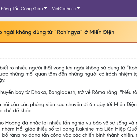
Thông Tấn Công Giáo
VietCatholic
ao ngài không dùng từ “Rohingya” ở Miến Điện
biết rõ nhiều người thất vọng khi ngài không sử dụng từ “R
được những mối quan tâm đến những người có trách nhiệm tạ
ậy.
huyến bay từ Dhaka, Bangladesh, trở về Rôma rằng: "Nếu tôi
u hỏi của các phóng viên sau chuyến đi 6 ngày tới Miến Điệ
ác chủ đề khác.
áo Hoàng đã nhắc lại nhiều lần nghĩa vụ bảo vệ sự sống và
 nhóm Hồi giáo thiểu số tại bang Rakhine mà Liên Hiệp Quốc
n bố rằng họ đang tấn công vào các chiến binh thánh chiến