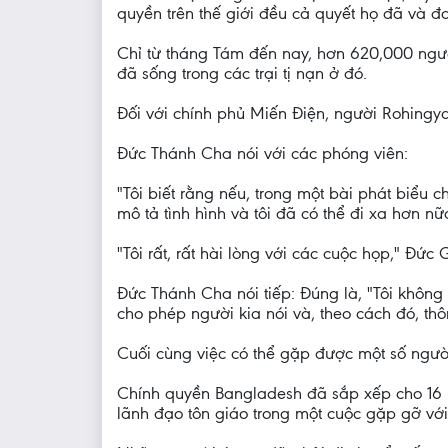
quyền trên thế giới đều cả quyết họ đã và đ
Chỉ từ tháng Tám đến nay, hơn 620,000 ngư
đã sống trong các trại tị nạn ở đó.
Đối với chính phủ Miến Điện, người Rohingya 
Đức Thánh Cha nói với các phóng viên:
"Tôi biết rằng nếu, trong một bài phát biểu ch
mô tả tình hình và tôi đã có thể đi xa hơn n
"Tôi rất, rất hài lòng với các cuộc họp," Đức
Đức Thánh Cha nói tiếp: Đúng là, "Tôi không 
cho phép người kia nói và, theo cách đó, th
Cuối cùng việc có thể gặp được một số ngườ
Chính quyền Bangladesh đã sắp xếp cho 16 ngư
lãnh đạo tôn giáo trong một cuộc gặp gỡ v