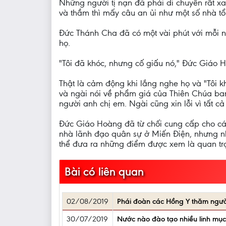
Những người tị nạn đã phải di chuyển rất xa
và thầm thì mấy câu an ủi như một số nhà tổ
Đức Thánh Cha đã có một vài phút với mỗi n
họ.
"Tôi đã khóc, nhưng cố giấu nó," Đức Giáo H
Thật là cảm động khi lắng nghe họ và "Tôi kh
và ngài nói về phẩm giá của Thiên Chúa ban
người anh chị em. Ngài cũng xin lỗi vì tất c
Đức Giáo Hoàng đã từ chối cung cấp cho các
nhà lãnh đạo quân sự ở Miến Điện, nhưng n
thể đưa ra những điểm được xem là quan trọ
Bài có liên quan
02/08/2019
Phái đoàn các Hồng Y thăm ngườ
30/07/2019
Nước nào đào tạo nhiều linh mụ