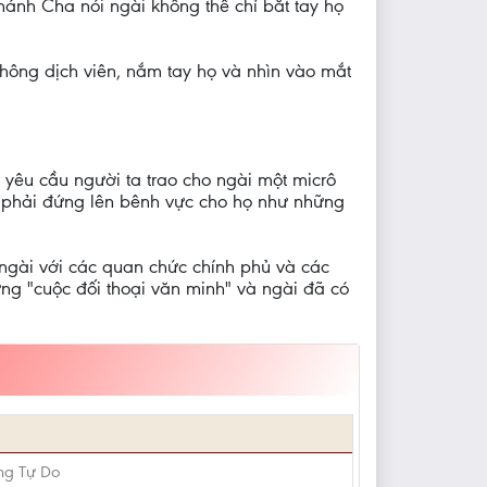
hánh Cha nói ngài không thể chỉ bắt tay họ
hông dịch viên, nắm tay họ và nhìn vào mắt
i yêu cầu người ta trao cho ngài một micrô
o phải đứng lên bênh vực cho họ như những
ngài với các quan chức chính phủ và các
 "cuộc đối thoại văn minh" và ngài đã có
ng Tự Do