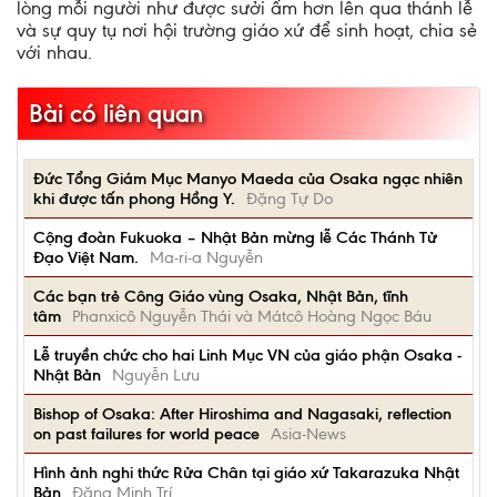
lòng mỗi người như được sưởi ấm hơn lên qua thánh lễ
và sự quy tụ nơi hội trường giáo xứ để sinh hoạt, chia sẻ
với nhau.
Bài có liên quan
Đức Tổng Giám Mục Manyo Maeda của Osaka ngạc nhiên
khi được tấn phong Hồng Y.
Đặng Tự Do
Cộng đoàn Fukuoka – Nhật Bản mừng lễ Các Thánh Tử
Đạo Việt Nam.
Ma-ri-a Nguyễn
Các bạn trẻ Công Giáo vùng Osaka, Nhật Bản, tĩnh
tâm
Phanxicô Nguyễn Thái và Mátcô Hoàng Ngọc Báu
Lễ truyền chức cho hai Linh Mục VN của giáo phận Osaka -
Nhật Bản
Nguyễn Lưu
Bishop of Osaka: After Hiroshima and Nagasaki, reflection
on past failures for world peace
Asia-News
Hình ảnh nghi thức Rửa Chân tại giáo xứ Takarazuka Nhật
Bản
Đặng Minh Trí