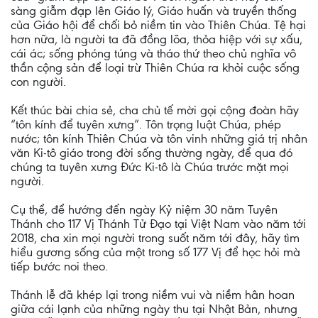
sàng giẫm đạp lên Giáo lý, Giáo huấn và truyền thống
của Giáo hội để chối bỏ niềm tin vào Thiên Chúa. Tệ hại
hơn nữa, là người ta đã đồng lõa, thỏa hiệp với sự xấu,
cái ác; sống phóng túng và tháo thứ theo chủ nghĩa vô
thần cộng sản để loại trừ Thiên Chúa ra khỏi cuộc sống
con người.
Kết thúc bài chia sẻ, cha chủ tế mời gọi cộng đoàn hãy
“tôn kính để tuyên xưng”. Tôn trọng luật Chúa, phép
nước; tôn kính Thiên Chúa và tôn vinh những giá trị nhân
văn Ki-tô giáo trong đời sống thường ngày, để qua đó
chúng ta tuyên xưng Đức Ki-tô là Chúa trước mặt mọi
người.
Cụ thể, để hướng đến ngày Kỷ niệm 30 năm Tuyên
Thánh cho 117 Vị Thánh Tử Đạo tại Việt Nam vào năm tới
2018, cha xin mọi người trong suốt năm tới đây, hãy tìm
hiểu gương sống của một trong số 177 Vị để học hỏi mà
tiếp bước noi theo.
Thánh lễ đã khép lại trong niềm vui và niềm hân hoan
giữa cái lạnh của những ngày thu tại Nhật Bản, nhưng