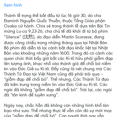
Xem hình
Thánh lễ trọng thể bắt đầu từ lúc 16 giờ 30, do cha
Đaminh Nguyễn Quốc Thuần, thuộc Tổng Giáo phận
Osaka cử hành. Chia sẻ trong thánh lễ dựa trên Bài Tin
mừng Lu-ca 9,23-26, cha chủ tế đã khởi đi từ bộ phim
“Silence” (沈黙), do đạo diễn Martin Scorsese, đang
được công chiếu trong những tháng qua tại Nhật Bản.
Bộ phim đã diễn tả lại cảnh bắt đạo khốc liệt tại Nhật
Bản vào khoảng những năm 1600. Trong đó có cảnh các
quan chức thời bấy giờ bắt các Ki-tô hữu phải giẫm đạp
lên tượng ảnh, khạc nhổ vào thánh giá để chối bỏ niềm
tin vào Đức Giê-su Ki-tô. Đấy cũng là nét chung mà Các
Thánh Tử Đạo tại Việt Nam cũng đã phải trải qua –
“giẫm đạp để chối bỏ”. Thế nhưng, Các Thánh Tử đạo
đã kiên trung trong niềm tin vào Đức Giê-su Ki-tô. Các
ngài đã không “giẫm đạp để chối bỏ”. Trái lại, các ngài
đã “tôn kính để tuyên xưng”.
Ngày nay, chắc hẳn đã không còn những hình khổ tàn
bạo như xưa. Thế nhưng thực tế vẫn còn đó sự mời mọc
của “giẫm đạp để chối bỏ”. Con người thời nay sẵn