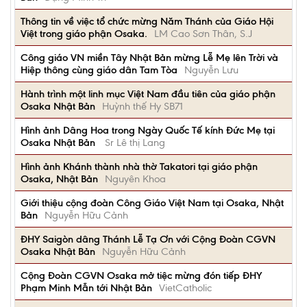
Thông tin về việc tổ chức mừng Năm Thánh của Giáo Hội
Việt trong giáo phận Osaka.
LM Cao Sơn Thân, S.J
Công giáo VN miền Tây Nhật Bản mừng Lễ Mẹ lên Trời và
Hiệp thông cùng giáo dân Tam Tòa
Nguyễn Lưu
Hành trình một linh mục Việt Nam đầu tiên của giáo phận
Osaka Nhật Bản
Huỳnh thế Hy SB71
Hình ảnh Dâng Hoa trong Ngày Quốc Tế kính Đức Mẹ tại
Osaka Nhật Bản
Sr Lê thị Lang
Hình ảnh Khánh thành nhà thờ Takatori tại giáo phận
Osaka, Nhật Bản
Nguyên Khoa
Giới thiệu cộng đoàn Công Giáo Việt Nam tại Osaka, Nhật
Bản
Nguyễn Hữu Cảnh
ĐHY Saigòn dâng Thánh Lễ Tạ Ơn với Cộng Đoàn CGVN
Osaka Nhật Bản
Nguyễn Hữu Cảnh
Cộng Đoàn CGVN Osaka mở tiệc mừng đón tiếp ĐHY
Phạm Minh Mẫn tới Nhật Bản
VietCatholic