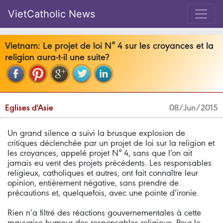
VietCatholic News
Vietnam: Le projet de loi N° 4 sur les croyances et la
religion aura-t-il une suite?
Eglises d'Asie
08/Jun/2015
Un grand silence a suivi la brusque explosion de
critiques déclenchée par un projet de loi sur la religion et
les croyances, appelé projet N° 4, sans que l’on ait
jamais eu vent des projets précédents. Les responsables
religieux, catholiques et autres, ont fait connaître leur
opinion, entièrement négative, sans prendre de
précautions et, quelquefois, avec une pointe d’ironie.
Rien n’a filtré des réactions gouvernementales à cette
mauvaise humeur des responsables religieux. Pour le