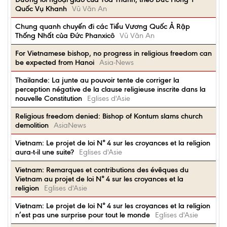
Quốc Vụ Khanh
Vũ Văn An
Chung quanh chuyến đi các Tiểu Vương Quốc Ả Rập
Thống Nhất của Đức Phanxicô
Vũ Văn An
For Vietnamese bishop, no progress in religious freedom can
be expected from Hanoi
Asia-News
Thailande: La junte au pouvoir tente de corriger la
perception négative de la clause religieuse inscrite dans la
nouvelle Constitution
Eglises d'Asie
Religious freedom denied: Bishop of Kontum slams church
demolition
AsiaNews
Vietnam: Le projet de loi N° 4 sur les croyances et la religion
aura-t-il une suite?
Eglises d'Asie
Vietnam: Remarques et contributions des évêques du
Vietnam au projet de loi N° 4 sur les croyances et la
religion
Eglises d'Asie
Vietnam: Le projet de loi N° 4 sur les croyances et la religion
n’est pas une surprise pour tout le monde
Eglises d'Asie