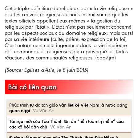
Cette triple définition du religieux par « la vie religieuse »
et « les œuvres religieuses » nous instruit sur ce que les
textes officiels appellent eux-mêmes « la gestion du
religieux par l’Etat ». L’Etat n’est pas seulement concerné
par les aspects sociaux du domaine religieux, mais aussi
par sa vie intérieure (culte, prière, expression de la foi).
C’est notamment cette ingérence dans la vie intérieure
des communautés religieuses qui a provoqué les fortes
réactions des communautés religieuses. (eda/jm)
(Source: Eglises d'Asie, le 8 juin 2015)
Bài có liên quan
Phúc trình tự do tôn giáo vẫn liệt kê Việt Nam là nước đáng
quan ngại
Vũ Văn An
Tài liệu mới của Tòa Thánh lên án “nền toàn trị mềm” của
các xã hội dân chủ
Vũ Văn An
Đường lối ngoại giao của Tòa Thánh, theo Đức Hồng Y