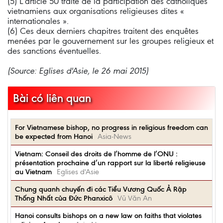
(5) L’article 50 traite de la participation des catholiques
vietnamiens aux organisations religieuses dites «
internationales ».
(6) Ces deux derniers chapitres traitent des enquêtes
menées par le gouvernement sur les groupes religieux et
des sanctions éventuelles.
(Source: Eglises d'Asie, le 26 mai 2015)
Bài có liên quan
For Vietnamese bishop, no progress in religious freedom can
be expected from Hanoi
Asia-News
Vietnam: Conseil des droits de l’homme de l’ONU :
présentation prochaine d’un rapport sur la liberté religieuse
au Vietnam
Eglises d'Asie
Chung quanh chuyến đi các Tiểu Vương Quốc Ả Rập
Thống Nhất của Đức Phanxicô
Vũ Văn An
Hanoi consults bishops on a new law on faiths that violates