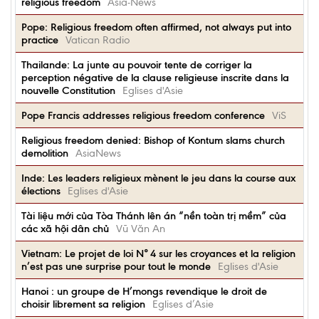
religious freedom
Asia-News
Pope: Religious freedom often affirmed, not always put into
practice
Vatican Radio
Thailande: La junte au pouvoir tente de corriger la
perception négative de la clause religieuse inscrite dans la
nouvelle Constitution
Eglises d'Asie
Pope Francis addresses religious freedom conference
ViS
Religious freedom denied: Bishop of Kontum slams church
demolition
AsiaNews
Inde: Les leaders religieux mènent le jeu dans la course aux
élections
Eglises d'Asie
Tài liệu mới của Tòa Thánh lên án “nền toàn trị mềm” của
các xã hội dân chủ
Vũ Văn An
Vietnam: Le projet de loi N° 4 sur les croyances et la religion
n’est pas une surprise pour tout le monde
Eglises d'Asie
Hanoi : un groupe de H’mongs revendique le droit de
choisir librement sa religion
Eglises d’Asie