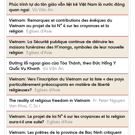
Phúc trình tự do tôn giáo vẫn liệt kê Việt Nam là nước đáng
quan ngại
Vũ Văn An
Vietnam: Remarques et contributions des évêques du
Vietnam au projet de loi N° 4 sur les croyances et la
religion
Eglises d'Asie
Vietnam: La Sécurité publique continue de détruire les
maisons funéraires des H’mongs, symboles de leur nouvelle
religion
Eglises d’Asie
Đường lối ngoại giao của Tòa Thánh, theo Đức Hồng Y
Quốc Vụ Khanh
Vũ Văn An
Vietnam: Vers l’inscription du Vietnam sur la liste « des pays
particulièrement préoccupants en matière de liberté
religieuse»?
Eglises d'Asie
The reality of religious freedom in Vietnam
Fr. Peter Nguyen
Van Khai, C.Ss.r
Vietnam: Le projet de loi N° 4 sur les croyances et la religion
aura-t-il une suite?
Eglises d'Asie
Vietnam: Les prêtres de la province de Bac Ninh critiquent