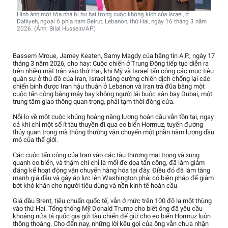
Hình ảnh một tòa nhà bị hư hại trong cuộc không kích của Israel, ở
Dahiyeh, ngoại ô phía nam Beirut, Lebanon, thứ Hai, ngày 16 tháng 3 năm
2026. (Ảnh: Bilal Hussein/AP.)
Bassem Mroue, Jamey Keaten, Samy Magdy của hãng tin A.P., ngày 17
tháng 3 năm 2026, cho hay: Cuộc chiến ở Trung Đông tiếp tục diễn ra
trên nhiều mặt trận vào thứ Hai, khi Mỹ và Israel tấn công các mục tiêu
quân sự ở thủ đô của Iran, Israel tăng cường chiến dịch chống lại các
chiến binh được Iran hậu thuẫn ở Lebanon và Iran trả đũa bằng một
cuộc tấn công bằng máy bay không người lái buộc sân bay Dubai, một
trung tâm giao thông quan trọng, phải tạm thời đóng cửa.
Nỗi lo về một cuộc khủng hoảng năng lượng hoàn cầu vẫn tồn tại, ngay
cả khi chỉ một số ít tàu thuyền đi qua eo biển Hormuz, tuyến đường
thủy quan trọng mà thông thường vận chuyển một phần năm lượng dầu
mỏ của thế giới.
Các cuộc tấn công của Iran vào các tàu thương mại trong và xung
quanh eo biển, và thậm chí chỉ là mối đe dọa tấn công, đã làm giảm
đáng kể hoạt động vận chuyển hàng hóa tại đây. Điều đó đã làm tăng
mạnh giá dầu và gây áp lực lên Washington phải có biện pháp để giảm
bớt khó khăn cho người tiêu dùng và nền kinh tế hoàn cầu.
Giá dầu Brent, tiêu chuẩn quốc tế, vẫn ở mức trên 100 đô la một thùng
vào thứ Hai. Tổng thống Mỹ Donald Trump cho biết ông đã yêu cầu
khoảng nửa tá quốc gia gửi tàu chiến để giữ cho eo biển Hormuz luôn
thông thoáng. Cho đến nay, những lời kêu gọi của ông vẫn chưa nhận