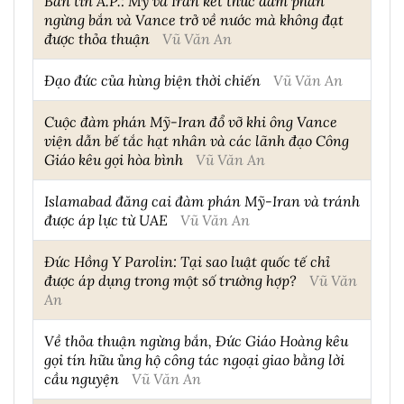
Bản tin A.P.: Mỹ và Iran kết thúc đàm phán
ngừng bắn và Vance trở về nước mà không đạt
được thỏa thuận
Vũ Văn An
Đạo đức của hùng biện thời chiến
Vũ Văn An
Cuộc đàm phán Mỹ-Iran đổ vỡ khi ông Vance
viện dẫn bế tắc hạt nhân và các lãnh đạo Công
Giáo kêu gọi hòa bình
Vũ Văn An
Islamabad đăng cai đàm phán Mỹ-Iran và tránh
được áp lực từ UAE
Vũ Văn An
Đức Hồng Y Parolin: Tại sao luật quốc tế chỉ
được áp dụng trong một số trường hợp?
Vũ Văn
An
Về thỏa thuận ngừng bắn, Đức Giáo Hoàng kêu
gọi tín hữu ủng hộ công tác ngoại giao bằng lời
cầu nguyện
Vũ Văn An