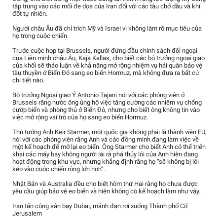
tập trung vào các mối đe dọa của Iran đối với các tàu chở dầu và khí
đốt tự nhiên.
Người châu Âu đã chỉ trích Mỹ và Israel vì không làm rõ mục tiêu của
họ trong cuộc chiến.
Trước cuộc họp tại Brussels, người đứng đầu chính sách đối ngoại
của Liên minh châu Âu, Kaja Kallas, cho biết các bộ trưởng ngoại giao
của khối sẽ thảo luận về khả năng mở rộng nhiệm vụ hải quân bảo vệ
tàu thuyền ở Biển Đỏ sang eo biển Hormuz, mà không đưa ra bất cứ
chi tiết nào.
Bộ trưởng Ngoại giao Ý Antonio Tajani nói với các phóng viên ở
Brussels rằng nước ông ủng hộ việc tăng cường các nhiệm vụ chống
cướp biển và phòng thủ ở Biển Đỏ, nhưng cho biết ông không tin vào
việc mở rộng vai trò của họ sang eo biển Hormuz.
Thủ tướng Anh Keir Starmer, một quốc gia không phải là thành viên EU,
nói với các phóng viên rằng Anh và các đồng minh đang làm việc về
một kế hoạch để mở lại eo biển. Ông Starmer cho biết Anh có thể triển
khai các máy bay không người lái rà phá thủy lôi của Anh hiện đang
hoạt động trong khu vực, nhưng khẳng định rằng họ “sẽ không bị lôi
kéo vào cuộc chiến rộng lớn hơn”.
Nhật Bản và Australia đều cho biết hôm thứ Hai rằng họ chưa được
yêu cầu giúp bảo vệ eo biển và hiện không có kế hoạch làm như vậy.
Iran tấn công sân bay Dubai, mảnh đạn rơi xuống Thành phố Cổ
Jerusalem