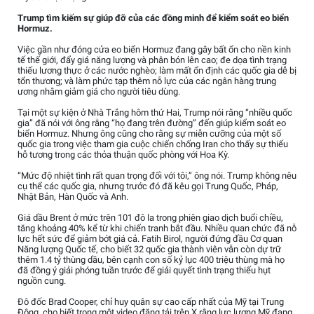
Trump tìm kiếm sự giúp đỡ của các đồng minh để kiểm soát eo biển
Hormuz.
Việc gần như đóng cửa eo biển Hormuz đang gây bất ổn cho nền kinh
tế thế giới, đẩy giá năng lượng và phân bón lên cao; đe dọa tình trạng
thiếu lương thực ở các nước nghèo; làm mất ổn định các quốc gia dễ bị
tổn thương; và làm phức tạp thêm nỗ lực của các ngân hàng trung
ương nhằm giảm giá cho người tiêu dùng.
Tại một sự kiện ở Nhà Trắng hôm thứ Hai, Trump nói rằng “nhiều quốc
gia” đã nói với ông rằng “họ đang trên đường” đến giúp kiểm soát eo
biển Hormuz. Nhưng ông cũng cho rằng sự miễn cưỡng của một số
quốc gia trong việc tham gia cuộc chiến chống Iran cho thấy sự thiếu
hỗ tương trong các thỏa thuận quốc phòng với Hoa Kỳ.
“Mức độ nhiệt tình rất quan trọng đối với tôi,” ông nói. Trump không nêu
cụ thể các quốc gia, nhưng trước đó đã kêu gọi Trung Quốc, Pháp,
Nhật Bản, Hàn Quốc và Anh.
Giá dầu Brent ở mức trên 101 đô la trong phiên giao dịch buổi chiều,
tăng khoảng 40% kể từ khi chiến tranh bắt đầu. Nhiều quan chức đã nỗ
lực hết sức để giảm bớt giá cả. Fatih Birol, người đứng đầu Cơ quan
Năng lượng Quốc tế, cho biết 32 quốc gia thành viên vẫn còn dự trữ
thêm 1.4 tỷ thùng dầu, bên cạnh con số kỷ lục 400 triệu thùng mà họ
đã đồng ý giải phóng tuần trước để giải quyết tình trạng thiếu hụt
nguồn cung.
Đô đốc Brad Cooper, chỉ huy quân sự cao cấp nhất của Mỹ tại Trung
Đông, cho biết trong một video đăng tải trên X rằng lực lượng Mỹ đang