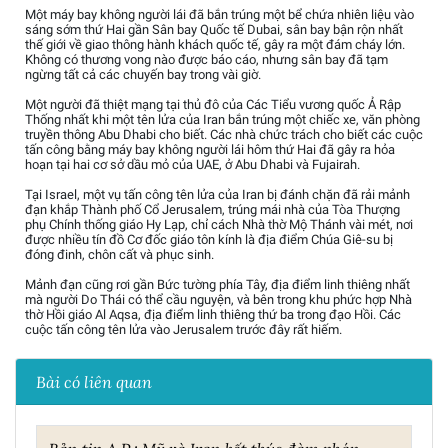
Một máy bay không người lái đã bắn trúng một bể chứa nhiên liệu vào
sáng sớm thứ Hai gần Sân bay Quốc tế Dubai, sân bay bận rộn nhất
thế giới về giao thông hành khách quốc tế, gây ra một đám cháy lớn.
Không có thương vong nào được báo cáo, nhưng sân bay đã tạm
ngừng tất cả các chuyến bay trong vài giờ.
Một người đã thiệt mạng tại thủ đô của Các Tiểu vương quốc Ả Rập
Thống nhất khi một tên lửa của Iran bắn trúng một chiếc xe, văn phòng
truyền thông Abu Dhabi cho biết. Các nhà chức trách cho biết các cuộc
tấn công bằng máy bay không người lái hôm thứ Hai đã gây ra hỏa
hoạn tại hai cơ sở dầu mỏ của UAE, ở Abu Dhabi và Fujairah.
Tại Israel, một vụ tấn công tên lửa của Iran bị đánh chặn đã rải mảnh
đạn khắp Thành phố Cổ Jerusalem, trúng mái nhà của Tòa Thượng
phụ Chính thống giáo Hy Lạp, chỉ cách Nhà thờ Mộ Thánh vài mét, nơi
được nhiều tín đồ Cơ đốc giáo tôn kính là địa điểm Chúa Giê-su bị
đóng đinh, chôn cất và phục sinh.
Mảnh đạn cũng rơi gần Bức tường phía Tây, địa điểm linh thiêng nhất
mà người Do Thái có thể cầu nguyện, và bên trong khu phức hợp Nhà
thờ Hồi giáo Al Aqsa, địa điểm linh thiêng thứ ba trong đạo Hồi. Các
cuộc tấn công tên lửa vào Jerusalem trước đây rất hiếm.
Bài có liên quan