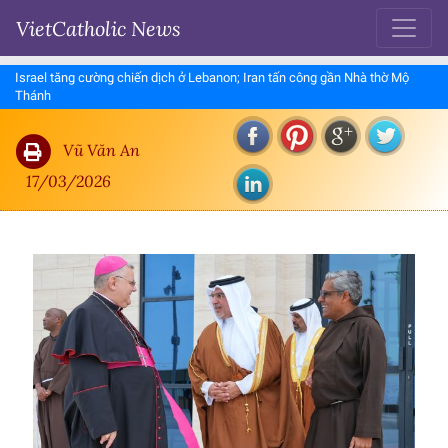
VietCatholic News
Israel tăng cường chiến dịch ở Lebanon; Iran tấn công gần Nhà thờ Mộ
Thánh
Vũ Văn An
17/03/2026