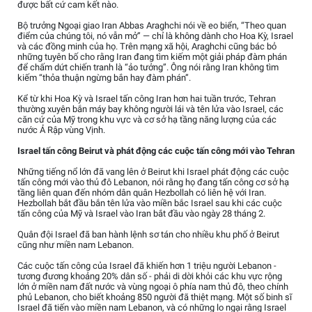
được bất cứ cam kết nào.
Bộ trưởng Ngoại giao Iran Abbas Araghchi nói về eo biển, “Theo quan
điểm của chúng tôi, nó vẫn mở” — chỉ là không dành cho Hoa Kỳ, Israel
và các đồng minh của họ. Trên mạng xã hội, Araghchi cũng bác bỏ
những tuyên bố cho rằng Iran đang tìm kiếm một giải pháp đàm phán
để chấm dứt chiến tranh là “ảo tưởng”. Ông nói rằng Iran không tìm
kiếm “thỏa thuận ngừng bắn hay đàm phán”.
Kể từ khi Hoa Kỳ và Israel tấn công Iran hơn hai tuần trước, Tehran
thường xuyên bắn máy bay không người lái và tên lửa vào Israel, các
căn cứ của Mỹ trong khu vực và cơ sở hạ tầng năng lượng của các
nước Ả Rập vùng Vịnh.
Israel tấn công Beirut và phát động các cuộc tấn công mới vào Tehran
Những tiếng nổ lớn đã vang lên ở Beirut khi Israel phát động các cuộc
tấn công mới vào thủ đô Lebanon, nói rằng họ đang tấn công cơ sở hạ
tầng liên quan đến nhóm dân quân Hezbollah có liên hệ với Iran.
Hezbollah bắt đầu bắn tên lửa vào miền bắc Israel sau khi các cuộc
tấn công của Mỹ và Israel vào Iran bắt đầu vào ngày 28 tháng 2.
Quân đội Israel đã ban hành lệnh sơ tán cho nhiều khu phố ở Beirut
cũng như miền nam Lebanon.
Các cuộc tấn công của Israel đã khiến hơn 1 triệu người Lebanon -
tương đương khoảng 20% dân số - phải di dời khỏi các khu vực rộng
lớn ở miền nam đất nước và vùng ngoại ô phía nam thủ đô, theo chính
phủ Lebanon, cho biết khoảng 850 người đã thiệt mạng. Một số binh sĩ
Israel đã tiến vào miền nam Lebanon, và có những lo ngại rằng Israel