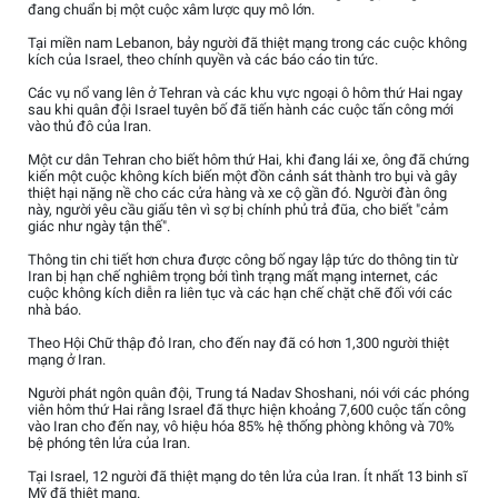
đang chuẩn bị một cuộc xâm lược quy mô lớn.
Tại miền nam Lebanon, bảy người đã thiệt mạng trong các cuộc không
kích của Israel, theo chính quyền và các báo cáo tin tức.
Các vụ nổ vang lên ở Tehran và các khu vực ngoại ô hôm thứ Hai ngay
sau khi quân đội Israel tuyên bố đã tiến hành các cuộc tấn công mới
vào thủ đô của Iran.
Một cư dân Tehran cho biết hôm thứ Hai, khi đang lái xe, ông đã chứng
kiến một cuộc không kích biến một đồn cảnh sát thành tro bụi và gây
thiệt hại nặng nề cho các cửa hàng và xe cộ gần đó. Người đàn ông
này, người yêu cầu giấu tên vì sợ bị chính phủ trả đũa, cho biết "cảm
giác như ngày tận thế".
Thông tin chi tiết hơn chưa được công bố ngay lập tức do thông tin từ
Iran bị hạn chế nghiêm trọng bởi tình trạng mất mạng internet, các
cuộc không kích diễn ra liên tục và các hạn chế chặt chẽ đối với các
nhà báo.
Theo Hội Chữ thập đỏ Iran, cho đến nay đã có hơn 1,300 người thiệt
mạng ở Iran.
Người phát ngôn quân đội, Trung tá Nadav Shoshani, nói với các phóng
viên hôm thứ Hai rằng Israel đã thực hiện khoảng 7,600 cuộc tấn công
vào Iran cho đến nay, vô hiệu hóa 85% hệ thống phòng không và 70%
bệ phóng tên lửa của Iran.
Tại Israel, 12 người đã thiệt mạng do tên lửa của Iran. Ít nhất 13 binh sĩ
Mỹ đã thiệt mạng.