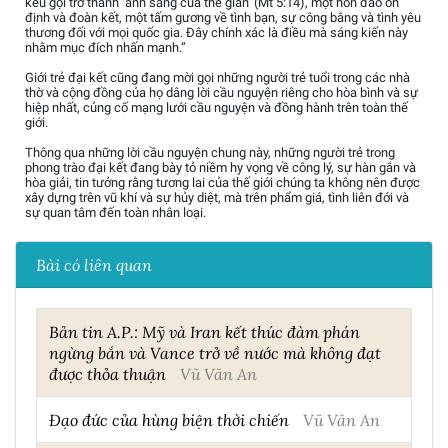
kêu gọi trở thành ‘ánh sáng của thế gian’ (Mt 5:14), một hòn đảo ổn
định và đoàn kết, một tấm gương về tình bạn, sự công bằng và tình yêu
thương đối với mọi quốc gia. Đây chính xác là điều mà sáng kiến này
nhằm mục đích nhấn mạnh.”
Giới trẻ đại kết cũng đang mời gọi những người trẻ tuổi trong các nhà
thờ và cộng đồng của họ dâng lời cầu nguyện riêng cho hòa bình và sự
hiệp nhất, củng cố mạng lưới cầu nguyện và đồng hành trên toàn thế
giới.
Thông qua những lời cầu nguyện chung này, những người trẻ trong
phong trào đại kết đang bày tỏ niềm hy vọng về công lý, sự hàn gắn và
hòa giải, tin tưởng rằng tương lai của thế giới chúng ta không nên được
xây dựng trên vũ khí và sự hủy diệt, mà trên phẩm giá, tình liên đới và
sự quan tâm đến toàn nhân loại.
Bài có liên quan
Bản tin A.P.: Mỹ và Iran kết thúc đàm phán
ngừng bắn và Vance trở về nước mà không đạt
được thỏa thuận
Vũ Văn An
Đạo đức của hùng biện thời chiến
Vũ Văn An