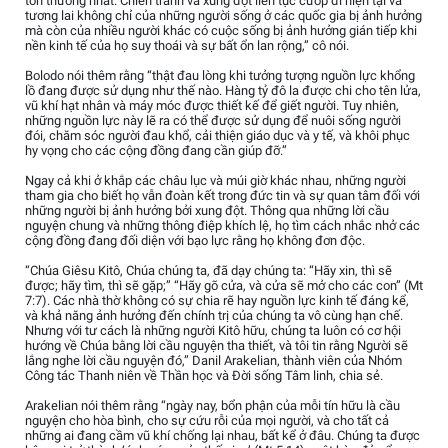
tổn thương nhất. Chiến tranh và xung đột liên tục cướp đi hiện tại và
tương lai không chỉ của những người sống ở các quốc gia bị ảnh hưởng
mà còn của nhiều người khác có cuộc sống bị ảnh hưởng gián tiếp khi
nền kinh tế của họ suy thoái và sự bất ổn lan rộng,” cô nói.
Bolodo nói thêm rằng “thật đau lòng khi tưởng tượng nguồn lực khổng
lồ đang được sử dụng như thế nào. Hàng tỷ đô la được chi cho tên lửa,
vũ khí hạt nhân và máy móc được thiết kế để giết người. Tuy nhiên,
những nguồn lực này lẽ ra có thể được sử dụng để nuôi sống người
đói, chăm sóc người đau khổ, cải thiện giáo dục và y tế, và khôi phục
hy vọng cho các cộng đồng đang cần giúp đỡ.”
Ngay cả khi ở khắp các châu lục và múi giờ khác nhau, những người
tham gia cho biết họ vẫn đoàn kết trong đức tin và sự quan tâm đối với
những người bị ảnh hưởng bởi xung đột. Thông qua những lời cầu
nguyện chung và những thông điệp khích lệ, họ tìm cách nhắc nhở các
cộng đồng đang đối diện với bạo lực rằng họ không đơn độc.
“Chúa Giêsu Kitô, Chúa chúng ta, đã dạy chúng ta: “Hãy xin, thì sẽ
được; hãy tìm, thì sẽ gặp;” “Hãy gõ cửa, và cửa sẽ mở cho các con” (Mt
7:7). Các nhà thờ không có sự chia rẽ hay nguồn lực kinh tế đáng kể,
và khả năng ảnh hưởng đến chính trị của chúng ta vô cùng hạn chế.
Nhưng với tư cách là những người Kitô hữu, chúng ta luôn có cơ hội
hướng về Chúa bằng lời cầu nguyện tha thiết, và tôi tin rằng Người sẽ
lắng nghe lời cầu nguyện đó,” Danil Arakelian, thành viên của Nhóm
Công tác Thanh niên về Thần học và Đời sống Tâm linh, chia sẻ.
Arakelian nói thêm rằng “ngày nay, bổn phận của mỗi tín hữu là cầu
nguyện cho hòa bình, cho sự cứu rỗi của mọi người, và cho tất cả
những ai đang cầm vũ khí chống lại nhau, bất kể ở đâu. Chúng ta được