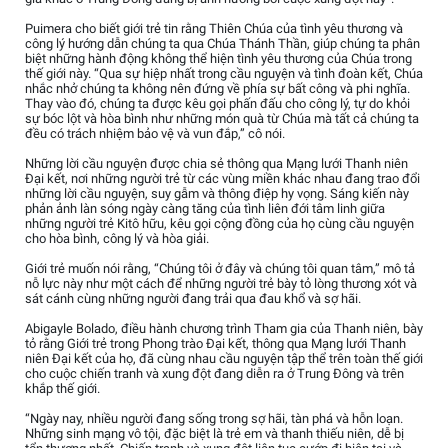
Puimera cho biết giới trẻ tin rằng Thiên Chúa của tình yêu thương và
công lý hướng dẫn chúng ta qua Chúa Thánh Thần, giúp chúng ta phân
biệt những hành động không thể hiện tình yêu thương của Chúa trong
thế giới này. “Qua sự hiệp nhất trong cầu nguyện và tình đoàn kết, Chúa
nhắc nhở chúng ta không nên đứng về phía sự bất công và phi nghĩa.
Thay vào đó, chúng ta được kêu gọi phấn đấu cho công lý, tự do khỏi
sự bóc lột và hòa bình như những món quà từ Chúa mà tất cả chúng ta
đều có trách nhiệm bảo vệ và vun đắp,” cô nói.
Những lời cầu nguyện được chia sẻ thông qua Mạng lưới Thanh niên
Đại kết, nơi những người trẻ từ các vùng miền khác nhau đang trao đổi
những lời cầu nguyện, suy gẫm và thông điệp hy vọng. Sáng kiến này
phản ảnh làn sóng ngày càng tăng của tình liên đới tâm linh giữa
những người trẻ Kitô hữu, kêu gọi cộng đồng của họ cùng cầu nguyện
cho hòa bình, công lý và hòa giải.
Giới trẻ muốn nói rằng, “Chúng tôi ở đây và chúng tôi quan tâm,” mô tả
nỗ lực này như một cách để những người trẻ bày tỏ lòng thương xót và
sát cánh cùng những người đang trải qua đau khổ và sợ hãi.
Abigayle Bolado, điều hành chương trình Tham gia của Thanh niên, bày
tỏ rằng Giới trẻ trong Phong trào Đại kết, thông qua Mạng lưới Thanh
niên Đại kết của họ, đã cùng nhau cầu nguyện tập thể trên toàn thế giới
cho cuộc chiến tranh và xung đột đang diễn ra ở Trung Đông và trên
khắp thế giới.
“Ngày nay, nhiều người đang sống trong sợ hãi, tàn phá và hỗn loạn.
Những sinh mạng vô tội, đặc biệt là trẻ em và thanh thiếu niên, dễ bị