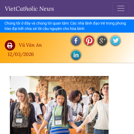
VietCatholic News
Chúng tôi ở đây và chúng tôi quan tâm: Các nhà lãnh đạo trẻ trong phong
trào đại kết chia sẻ lời cầu nguyện cho hòa bình
Vũ Văn An
12/03/2026