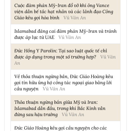
Cuộc đàm phán Mỹ-Iran đổ vỡ khi ông Vance
viện dẫn bế tắc hạt nhân và các lãnh đạo Công
Giáo kêu gọi hòa bình
Vũ Văn An
Islamabad đăng cai đàm phán Mỹ-Iran và tránh
được áp lực từ UAE
Vũ Văn An
Đức Hồng Y Parolin: Tại sao luật quốc tế chỉ
được áp dụng trong một số trường hợp?
Vũ Văn
An
Về thỏa thuận ngừng bắn, Đức Giáo Hoàng kêu
gọi tín hữu ủng hộ công tác ngoại giao bằng lời
cầu nguyện
Vũ Văn An
Thỏa thuận ngừng bắn giữa Mỹ và Iran:
Islamabad dẫn đầu, trong khi Bắc Kinh vẫn
đứng sau hậu trường
Vũ Văn An
Đức Giáo Hoàng kêu gọi cầu nguyện cho các