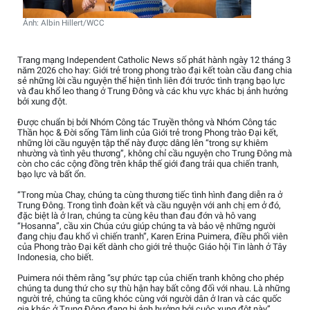
Ảnh: Albin Hillert/WCC
Trang mạng Independent Catholic News số phát hành ngày 12 tháng 3
năm 2026 cho hay: Giới trẻ trong phong trào đại kết toàn cầu đang chia
sẻ những lời cầu nguyện thể hiện tình liên đới trước tình trạng bạo lực
và đau khổ leo thang ở Trung Đông và các khu vực khác bị ảnh hưởng
bởi xung đột.
Được chuẩn bị bởi Nhóm Công tác Truyền thông và Nhóm Công tác
Thần học & Đời sống Tâm linh của Giới trẻ trong Phong trào Đại kết,
những lời cầu nguyện tập thể này được dâng lên “trong sự khiêm
nhường và tình yêu thương”, không chỉ cầu nguyện cho Trung Đông mà
còn cho các cộng đồng trên khắp thế giới đang trải qua chiến tranh,
bạo lực và bất ổn.
“Trong mùa Chay, chúng ta cùng thương tiếc tình hình đang diễn ra ở
Trung Đông. Trong tình đoàn kết và cầu nguyện với anh chị em ở đó,
đặc biệt là ở Iran, chúng ta cùng kêu than đau đớn và hô vang
“Hosanna”, cầu xin Chúa cứu giúp chúng ta và bảo vệ những người
đang chịu đau khổ vì chiến tranh”, Karen Erina Puimera, điều phối viên
của Phong trào Đại kết dành cho giới trẻ thuộc Giáo hội Tin lành ở Tây
Indonesia, cho biết.
Puimera nói thêm rằng “sự phức tạp của chiến tranh không cho phép
chúng ta dung thứ cho sự thù hận hay bất công đối với nhau. Là những
người trẻ, chúng ta cũng khóc cùng với người dân ở Iran và các quốc
gia khác ở Trung Đông đang bị ảnh hưởng bởi cuộc xung đột này”.