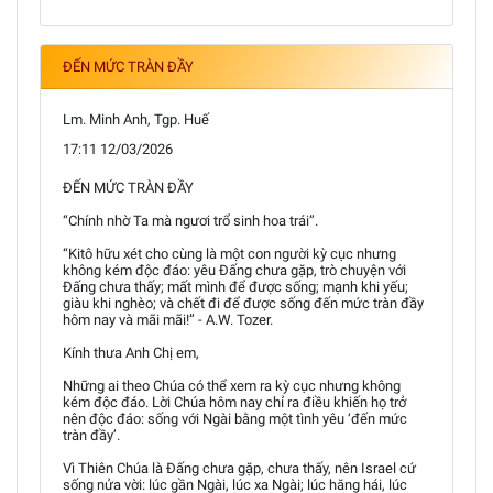
ĐẾN MỨC TRÀN ĐẦY
Lm. Minh Anh, Tgp. Huế
17:11 12/03/2026
ĐẾN MỨC TRÀN ĐẦY
“Chính nhờ Ta mà ngươi trổ sinh hoa trái”.
“Kitô hữu xét cho cùng là một con người kỳ cục nhưng
không kém độc đáo: yêu Đấng chưa gặp, trò chuyện với
Đấng chưa thấy; mất mình để được sống; mạnh khi yếu;
giàu khi nghèo; và chết đi để được sống đến mức tràn đầy
hôm nay và mãi mãi!” - A.W. Tozer.
Kính thưa Anh Chị em,
Những ai theo Chúa có thể xem ra kỳ cục nhưng không
kém độc đáo. Lời Chúa hôm nay chỉ ra điều khiến họ trở
nên độc đáo: sống với Ngài bằng một tình yêu ‘đến mức
tràn đầy’.
Vì Thiên Chúa là Đấng chưa gặp, chưa thấy, nên Israel cứ
sống nửa vời: lúc gần Ngài, lúc xa Ngài; lúc hăng hái, lúc