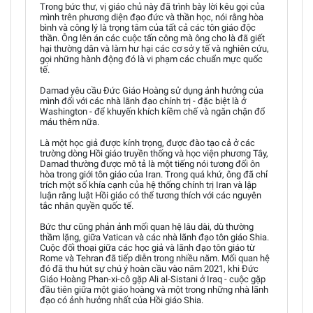
Trong bức thư, vị giáo chủ này đã trình bày lời kêu gọi của
mình trên phương diện đạo đức và thần học, nói rằng hòa
bình và công lý là trọng tâm của tất cả các tôn giáo độc
thần. Ông lên án các cuộc tấn công mà ông cho là đã giết
hại thường dân và làm hư hại các cơ sở y tế và nghiên cứu,
gọi những hành động đó là vi phạm các chuẩn mực quốc
tế.
Damad yêu cầu Đức Giáo Hoàng sử dụng ảnh hưởng của
mình đối với các nhà lãnh đạo chính trị - đặc biệt là ở
Washington - để khuyến khích kiềm chế và ngăn chặn đổ
máu thêm nữa.
Là một học giả được kính trọng, được đào tạo cả ở các
trường dòng Hồi giáo truyền thống và học viện phương Tây,
Damad thường được mô tả là một tiếng nói tương đối ôn
hòa trong giới tôn giáo của Iran. Trong quá khứ, ông đã chỉ
trích một số khía cạnh của hệ thống chính trị Iran và lập
luận rằng luật Hồi giáo có thể tương thích với các nguyên
tắc nhân quyền quốc tế.
Bức thư cũng phản ảnh mối quan hệ lâu dài, dù thường
thầm lặng, giữa Vatican và các nhà lãnh đạo tôn giáo Shia.
Cuộc đối thoại giữa các học giả và lãnh đạo tôn giáo từ
Rome và Tehran đã tiếp diễn trong nhiều năm. Mối quan hệ
đó đã thu hút sự chú ý hoàn cầu vào năm 2021, khi Đức
Giáo Hoàng Phan-xi-cô gặp Ali al-Sistani ở Iraq - cuộc gặp
đầu tiên giữa một giáo hoàng và một trong những nhà lãnh
đạo có ảnh hưởng nhất của Hồi giáo Shia.