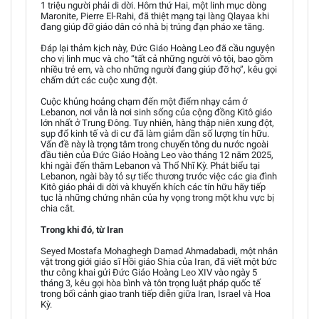
1 triệu người phải di dời. Hôm thứ Hai, một linh mục dòng
Maronite, Pierre El-Rahi, đã thiệt mạng tại làng Qlayaa khi
đang giúp đỡ giáo dân có nhà bị trúng đạn pháo xe tăng.
Đáp lại thảm kịch này, Đức Giáo Hoàng Leo đã cầu nguyện
cho vị linh mục và cho “tất cả những người vô tội, bao gồm
nhiều trẻ em, và cho những người đang giúp đỡ họ”, kêu gọi
chấm dứt các cuộc xung đột.
Cuộc khủng hoảng chạm đến một điểm nhạy cảm ở
Lebanon, nơi vẫn là nơi sinh sống của cộng đồng Kitô giáo
lớn nhất ở Trung Đông. Tuy nhiên, hàng thập niên xung đột,
sụp đổ kinh tế và di cư đã làm giảm dần số lượng tín hữu.
Vấn đề này là trọng tâm trong chuyến tông du nước ngoài
đầu tiên của Đức Giáo Hoàng Leo vào tháng 12 năm 2025,
khi ngài đến thăm Lebanon và Thổ Nhĩ Kỳ. Phát biểu tại
Lebanon, ngài bày tỏ sự tiếc thương trước việc các gia đình
Kitô giáo phải di dời và khuyến khích các tín hữu hãy tiếp
tục là những chứng nhân của hy vọng trong một khu vực bị
chia cắt.
Trong khi đó, từ Iran
Seyed Mostafa Mohaghegh Damad Ahmadabadi, một nhân
vật trong giới giáo sĩ Hồi giáo Shia của Iran, đã viết một bức
thư công khai gửi Đức Giáo Hoàng Leo XIV vào ngày 5
tháng 3, kêu gọi hòa bình và tôn trọng luật pháp quốc tế
trong bối cảnh giao tranh tiếp diễn giữa Iran, Israel và Hoa
Kỳ.