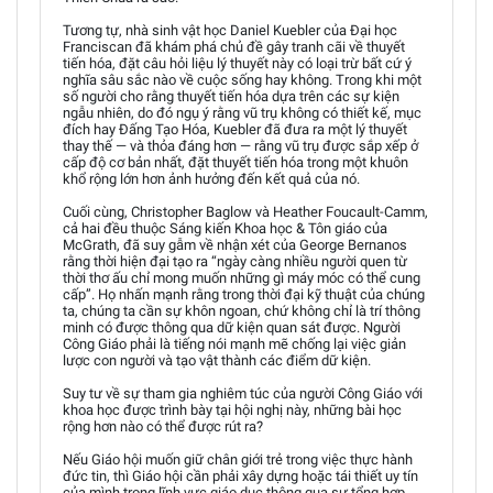
Tương tự, nhà sinh vật học Daniel Kuebler của Đại học
Franciscan đã khám phá chủ đề gây tranh cãi về thuyết
tiến hóa, đặt câu hỏi liệu lý thuyết này có loại trừ bất cứ ý
nghĩa sâu sắc nào về cuộc sống hay không. Trong khi một
số người cho rằng thuyết tiến hóa dựa trên các sự kiện
ngẫu nhiên, do đó ngụ ý rằng vũ trụ không có thiết kế, mục
đích hay Đấng Tạo Hóa, Kuebler đã đưa ra một lý thuyết
thay thế — và thỏa đáng hơn — rằng vũ trụ được sắp xếp ở
cấp độ cơ bản nhất, đặt thuyết tiến hóa trong một khuôn
khổ rộng lớn hơn ảnh hưởng đến kết quả của nó.
Cuối cùng, Christopher Baglow và Heather Foucault-Camm,
cả hai đều thuộc Sáng kiến Khoa học & Tôn giáo của
McGrath, đã suy gẫm về nhận xét của George Bernanos
rằng thời hiện đại tạo ra “ngày càng nhiều người quen từ
thời thơ ấu chỉ mong muốn những gì máy móc có thể cung
cấp”. Họ nhấn mạnh rằng trong thời đại kỹ thuật của chúng
ta, chúng ta cần sự khôn ngoan, chứ không chỉ là trí thông
minh có được thông qua dữ kiện quan sát được. Người
Công Giáo phải là tiếng nói mạnh mẽ chống lại việc giản
lược con người và tạo vật thành các điểm dữ kiện.
Suy tư về sự tham gia nghiêm túc của người Công Giáo với
khoa học được trình bày tại hội nghị này, những bài học
rộng hơn nào có thể được rút ra?
Nếu Giáo hội muốn giữ chân giới trẻ trong việc thực hành
đức tin, thì Giáo hội cần phải xây dựng hoặc tái thiết uy tín
của mình trong lĩnh vực giáo dục thông qua sự tổng hợp