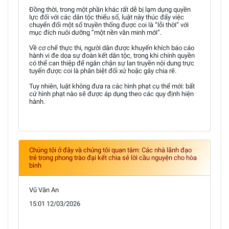
Đồng thời, trong một phần khác rất dễ bị lạm dụng quyền
lực đối với các dân tộc thiểu số, luật này thúc đẩy việc
chuyển đổi một số truyền thống được coi là “lỗi thời” với
mục đích nuôi dưỡng “một nền văn minh mới”.
Về cơ chế thực thi, người dân được khuyến khích báo cáo
hành vi đe dọa sự đoàn kết dân tộc, trong khi chính quyền
có thể can thiệp để ngăn chặn sự lan truyền nội dung trực
tuyến được coi là phân biệt đối xử hoặc gây chia rẽ.
Tuy nhiên, luật không đưa ra các hình phạt cụ thể mới: bất
cứ hình phạt nào sẽ được áp dụng theo các quy định hiện
hành.
Chúng tôi ở đây và chúng tôi quan tâm: Các nhà lãnh đạo
trẻ trong phong trào đại kết chia sẻ lời cầu nguyện cho hòa
bình
Vũ Văn An
15:01 12/03/2026