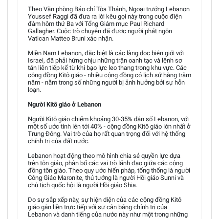
Theo Văn phòng Báo chí Tòa Thánh, Ngoại trưởng Lebanon
Youssef Raggi đã đưa ra lời kêu gọi này trong cuộc điện
đàm hôm thứ Ba với Tổng Giám mục Paul Richard
Gallagher. Cuộc trò chuyện đã được người phát ngôn
Vatican Matteo Bruni xác nhận.
Miền Nam Lebanon, đặc biệt là các làng dọc biên giới với
Israel, đã phải hứng chịu những trận oanh tạc và lệnh sơ
tán liên tiếp kể từ khi bạo lực leo thang trong khu vực. Các
cộng đồng Kitô giáo - nhiều cộng đồng có lịch sử hàng trăm
năm - nằm trong số những người bị ảnh hưởng bởi sự hỗn
loạn.
Người Kitô giáo ở Lebanon
Người Kitô giáo chiếm khoảng 30-35% dân số Lebanon, với
một số ước tính lên tới 40% - cộng đồng Kitô giáo lớn nhất ở
Trung Đông. Vai trò của họ rất quan trọng đối với hệ thống
chính trị của đất nước.
Lebanon hoạt động theo mô hình chia sẻ quyền lực dựa
trên tôn giáo, phân bổ các vai trò lãnh đạo giữa các cộng
đồng tôn giáo. Theo quy ước hiến pháp, tổng thống là người
Công Giáo Maronite, thủ tướng là người Hồi giáo Sunni và
chủ tịch quốc hội là người Hồi giáo Shia.
Do sự sắp xếp này, sự hiện diện của các cộng đồng Kitô
giáo gắn liền trực tiếp với sự cân bằng chính trị của
Lebanon và danh tiếng của nước này như một trong những