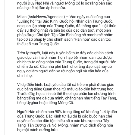
người Duy Ngô Nhĩ và người Mông Cổ lo sợ rằng bản sắc
của họ sẽ bị đàn áp hơn nữa.
Milan (AsiaNews/Agencies) – Vào ngày cuối cùng của
"Lưỡng hội" tại Bắc Kinh, Quốc hội Nhân dân Trung Quốc,
cơ quan lập pháp của Trung Quốc, đã thông qua "Luật thúc
đẩy sự thống nhất và tiến bộ của các dân tộc", một biện
pháp được Chủ tịch Tập Cận Bình ủng hộ mạnh mẽ nhằm
tạo cơ sở pháp lý cho chính sách "Hán hóa" các dân tộc
thiểu số của Trung Quốc.
Trên lý thuyết, luật này tuyên bố thúc đẩy các chính sách
giáo dục và nhà ở nhằm hội nhập 56 nhóm dân tộc được
chính thức công nhận của Trung Quốc, trong đó người Hán
chiếm đa số. Các nhà phê bình cho rằng đạo luật này có
nguy cơ làm người dân xa rời ngôn ngữ và văn hóa của
chính họ.
Ví dụ điển hình: Luật yêu cầu tất cả trẻ em phải được giáo
dục bằng tiếng Quan thoại từ mẫu giáo đến hết trung học.
Trước đây, học sinh có thể theo học phần lớn chương trình
bằng tiếng mẹ đẻ của mình, chẳng hạn như tiếng Tây Tạng,
tiếng Uyghur hoặc tiếng Mông Cổ.
Người Hán chiếm hơn 90% trong tổng số khoảng 1..4 tỷ dân
của Trung Quốc. Bắc Kinh từ lâu đã bị cáo buộc hạn chế
quyền của các dân tộc thiểu số ở các khu vực như Tây
Tạng, Tân Cương và Nội Mông, nhằm mục đích đồng hóa
họ một cách cưỡng bức.