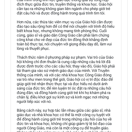
đích thực giữa đức tin, truyền thống và khoa học. Giáo hội
cần tạo ra những không gian liên ngành cho phép giới trẻ
đặt câu hỏi và được đồng hành trong quá trình tìm tòi.
Hơn nữa, các thừa tác viên mục vụ của Giáo hội cần được
đào tạo sâu rộng hơn để có thể nói chuyện với trình độ hiểu
biết khoa học, nhưng không mang tính phòng thủ. Cuối
cùng, giáo sĩ và giáo dân Công Giáo cần phải làm chứng
công khai cho vẻ đẹp của đức tin đồng thời khẳng định
toàn bộ thực tại, nói chuyện với giọng điệu dạy dỗ, làm vui
lòng và thuyết phục.
Thách thức nằm ở phương pháp sư phạm. Vai trò của Giáo
hội không chỉ đơn thuần là cung cấp những câu trả lời đã
được định trước cho các câu hỏi; thay vào đó, Giáo hội phải
tái tham gia vào sứ mệnh giáo dục của mình. Với Truyền
thống của mình, và với các nhà khoa học Công Giáo đóng
vai trò như men trong thế giới, Giáo hội có vị trí độc đáo để
giúp giới trẻ nhận thức thực tại và đọc hiểu nó dưới ánh
sáng của đức tin; để rèn luyện trí óc đặt ra những câu hỏi
đúng đắn; và đồng hành cùng giới trẻ khi họ khám phá ra
chân lý, điều khơi gợi sự kính sợ và kinh ngạc nơi những
người tiếp xúc với nó.
Bằng cách này, sự hợp tác lẫn nhau giữa các giáo sĩ, nhà
giáo dục và nhà khoa học có thể là một công cụ tuyệt vời
để đồng hành cùng giới trẻ trong những câu hỏi của họ về
đức tin và khoa học, không chỉ giúp giảm tỷ lệ bỏ đạo của
người Công Giáo, mà còn là một công cụ để truyền giáo.