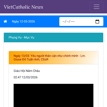
VietCatholic News
Ngày 12-03-2026
Phụng Vụ - Mục Vụ
Ngày 13/03: Yêu người thân cận như chính mình - Lm.
Giuse Đỗ Tuấn Anh, CSsR
Giáo Hội Năm Châu
02:47 12/03/2026