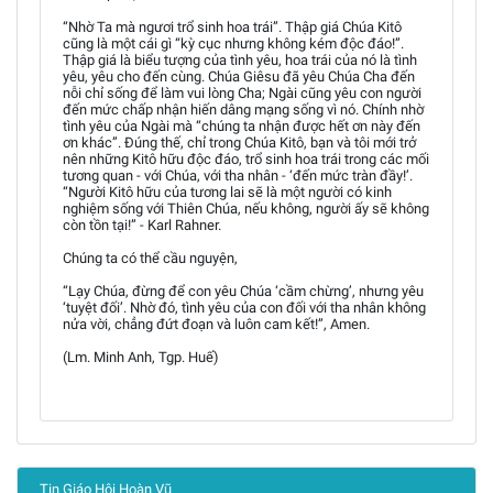
“Nhờ Ta mà ngươi trổ sinh hoa trái”. Thập giá Chúa Kitô
cũng là một cái gì “kỳ cục nhưng không kém độc đáo!”.
Thập giá là biểu tượng của tình yêu, hoa trái của nó là tình
yêu, yêu cho đến cùng. Chúa Giêsu đã yêu Chúa Cha đến
nỗi chỉ sống để làm vui lòng Cha; Ngài cũng yêu con người
đến mức chấp nhận hiến dâng mạng sống vì nó. Chính nhờ
tình yêu của Ngài mà “chúng ta nhận được hết ơn này đến
ơn khác”. Đúng thế, chỉ trong Chúa Kitô, bạn và tôi mới trở
nên những Kitô hữu độc đáo, trổ sinh hoa trái trong các mối
tương quan - với Chúa, với tha nhân - ‘đến mức tràn đầy!’.
“Người Kitô hữu của tương lai sẽ là một người có kinh
nghiệm sống với Thiên Chúa, nếu không, người ấy sẽ không
còn tồn tại!” - Karl Rahner.
Chúng ta có thể cầu nguyện,
“Lạy Chúa, đừng để con yêu Chúa ‘cầm chừng’, nhưng yêu
‘tuyệt đối’. Nhờ đó, tình yêu của con đối với tha nhân không
nửa vời, chẳng đứt đoạn và luôn cam kết!”, Amen.
(Lm. Minh Anh, Tgp. Huế)
Tin Giáo Hội Hoàn Vũ