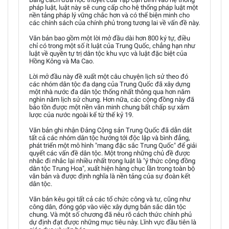
pháp luật, luật này sẽ cung cấp cho hệ thống pháp luật một
nền tảng pháp lý vững chắc hơn và có thể biện minh cho
các chính sách của chính phủ trong tương lai về vấn đề này.
Văn bản bao gồm một lời mở đầu dài hơn 800 ký tự, điều
chỉ có trong một số ít luật của Trung Quốc, chẳng hạn như
luật về quyền tự trị dân tộc khu vực và luật đặc biệt của
Hồng Kông và Ma Cao.
Lời mở đầu này đề xuất một câu chuyện lịch sử theo đó
các nhóm dân tộc đa dạng của Trung Quốc đã xây dựng
một nhà nước đa dân tộc thống nhất thông qua hơn năm
nghìn năm lịch sử chung. Hơn nữa, các cộng đồng này đã
bảo tồn được một nền văn minh chung bất chấp sự xâm
lược của nước ngoài kể từ thế kỷ 19.
Văn bản ghi nhận Đảng Cộng sản Trung Quốc đã dẫn dắt
tất cả các nhóm dân tộc hướng tới độc lập và bình đẳng,
phát triển một mô hình "mang đặc sắc Trung Quốc" để giải
quyết các vấn đề dân tộc. Một trong những chủ đề được
nhắc đi nhắc lại nhiều nhất trong luật là "ý thức cộng đồng
dân tộc Trung Hoa", xuất hiện hàng chục lần trong toàn bộ
văn bản và được định nghĩa là nền tảng của sự đoàn kết
dân tộc.
Văn bản kêu gọi tất cả các tổ chức công và tư, cũng như
công dân, đóng góp vào việc xây dựng bản sắc dân tộc
chung. Và một số chương đã nêu rõ cách thức chính phủ
dự định đạt được những mục tiêu này. Lĩnh vực đầu tiên là