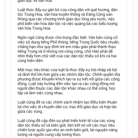
giáo dục và văn hóa.
Luật thúc đẩy sự gắn bó của công dân với quê hương, dân
tộc Trung Hoa, văn hóa truyền thống và Đảng Cộng sản
thông qua các chương trình giáo dục lòng yêu nước, việc
phổ biến văn hóa dân tộc và việc quảng bá các biểu tượng
văn hóa Trung Hoa.
Ngôn ngữ cũng được chú trọng đặc biệt. Văn bản củng cố
việc sử dụng tiếng Phổ thông, tiếng Trung Quốc tiêu chuẩn,
chẳng hạn như quy định trẻ em mẫu giáo phải thành thạo
tiếng Trung và ở những nơi công cộng, chữ Hán phải dễ
nhìn thấy hơn chữ viết của các dân tộc thiểu số khi cả hai
cùng hiện diện.
Một mục tiêu khác của luật là thúc đẩy sự hội nhập xã hội
và lãnh thổ lớn hơn giữa các nhóm dân tộc. Chính quyền địa
phương được khuyến khích tạo ra sự kết nối giữa các cộng
đồng. Luật này hướng đến việc tạo ra các cộng đồng nơi
người dân thuộc các dân tộc khác nhau có thể sống, học
tập và làm việc cùng nhau.
Luật cũng đề ra các chính sách nhằm tạo điều kiện thuận
lợi cho việc di chuyển dân cư, trao đổi giáo dục và hợp tác
giữa các vùng.
Luật cũng đề cập đến sự phát triển kinh tế của các vùng
dân tộc thiểu số và biên giới, liên kết nó với các mục tiêu
chiến lược quốc gia như an ninh biên giới, tài nguyên năng
lượng và nguồn cung cấp lương thực.