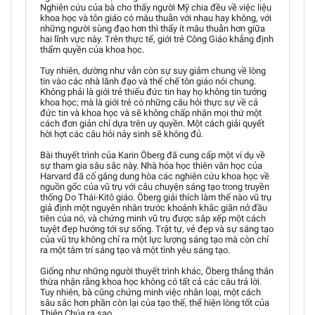
Nghiên cứu của bà cho thấy người Mỹ chia đều về việc liệu
khoa học và tôn giáo có mâu thuẫn với nhau hay không, với
những người sùng đạo hơn thì thấy ít mâu thuẫn hơn giữa
hai lĩnh vực này. Trên thực tế, giới trẻ Công Giáo khẳng định
thẩm quyền của khoa học.
Tuy nhiên, dường như vẫn còn sự suy giảm chung về lòng
tin vào các nhà lãnh đạo và thể chế tôn giáo nói chung.
Không phải là giới trẻ thiếu đức tin hay họ không tin tưởng
khoa học; mà là giới trẻ có những câu hỏi thực sự về cả
đức tin và khoa học và sẽ không chấp nhận mọi thứ một
cách đơn giản chỉ dựa trên uy quyền. Một cách giải quyết
hời hợt các câu hỏi nảy sinh sẽ không đủ.
Bài thuyết trình của Karin Öberg đã cung cấp một ví dụ về
sự tham gia sâu sắc này. Nhà hóa học thiên văn học của
Harvard đã cố gắng dung hòa các nghiên cứu khoa học về
nguồn gốc của vũ trụ với câu chuyện sáng tạo trong truyền
thống Do Thái-Kitô giáo. Öberg giải thích làm thế nào vũ trụ
giả định một nguyên nhân trước khoảnh khắc giãn nở đầu
tiên của nó, và chứng minh vũ trụ được sắp xếp một cách
tuyệt đẹp hướng tới sự sống. Trật tự, vẻ đẹp và sự sáng tạo
của vũ trụ không chỉ ra một lực lượng sáng tạo mà còn chỉ
ra một tâm trí sáng tạo và một tình yêu sáng tạo.
Giống như những người thuyết trình khác, Öberg thẳng thắn
thừa nhận rằng khoa học không có tất cả các câu trả lời.
Tuy nhiên, bà cũng chứng minh việc nhân loại, một cách
sâu sắc hơn phần còn lại của tạo thế, thể hiện lòng tốt của
Thiên Chúa ra sao.