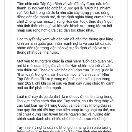
Tầm nhìn của Tập Cận Bình về vấn đề này được cấu trúc
thành 12 nguyên tắc cơ bản, được gọi là "Mười hai nhiệm
vụ". Nổi bật trong số đó là nhu cầu xây dựng ý thức cộng
đồng dân tộc mạnh mẽ, được định nghĩa bằng cụm từ chủ
chốt Zhonghua minzu (Trung Hoa dân tộc), thúc đẩy "ngôi
nhà tinh thần chung", và khuyến khích sự tương tác và hội
nhập sâu rộng hơn giữa các dân tộc khác nhau.
Học thuyết này xem xét các vấn đề dân tộc thông qua lăng
kính an ninh quốc gia, nhấn mạnh nghĩa vụ của tất cả các
nhóm dân tộc trong việc bảo vệ sự ổn định xã hội và sự
thống nhất của nhà nước.
Một yếu tố trung tâm khác là khái niệm "Bốn cặp quan hệ",
mô tả mối quan hệ giữa văn hóa Hán chiếm ưu thế và văn
hóa thiểu số. Theo đó, văn hóa chủ đạo của Trung Quốc là
"thân cây", trong khi văn hóa dân tộc là "cành và lá". Như
Tập Cận Bình đã lưu ý trong một bài phát biểu quan trọng
năm 2021, chỉ khi có rễ sâu và thân cây vững chắc thì cành
mới có thể phát triển mạnh.
Luật mới này được dự định là một quy định nền tảng trong
lĩnh vực chính sách dân tộc. Tuy nhiên, như thường thấy với
các luật loại này ở Trung Quốc, văn bản này không đưa ra
các quy tắc chi tiết hay các biện pháp trừng phạt cụ thể, mà
chỉ chứa đựng các tuyên bố về nguyên tắc và hướng dẫn
chính sách dành cho nhiều chủ thể nhà nước và xã hội.
Tuy nhiên, ý nghĩa của nó không chỉ mang tính biểu tượng.
Bằng cách đưa học thuyết của Tập Cận Bình vào hệ thống