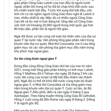
giáo phận Công Giáo Latinh của Iran đều là người nước
ngoài, phần lớn trong số họ đã bỏ chạy khỏi đất nước sau
khi chiến tranh bắt đầu. Trước khi xung đột bắt đầu, ước
tính chỉ có vài nghìn người Công Giáo theo nghi lễ Latinh ở
Iran, nhiều nhất là vậy. Mặc dù có nhiều người Công Giáo
Can-đê và Ác-mê-ni hơn đáng kể, tổng dân số Công Giáo
ước tính chỉ khoảng 20,000 người trong một quốc gia hơn
80 triệu dân, phần lớn là người Hồi giáo.
Ngài đã được sơ tán cùng với toàn bộ nhân viên của đại sứ
quán Ý tại nước này. Văn phòng tổng giáo phận nằm trong
khuôn viên đại sứ quán; Nhà thờ Consolata, nơi ở của tổng
giám mục và các văn phòng tòa giám mục đều nằm trong
khu phức hợp ngoại giao.
Sơ tán cùng đoàn ngoại giao Ý
Đứng đầu cộng đồng Công Giáo nhỏ bé của Iran từ năm
2021, trong một tổng giáo phận không có linh mục Latinh,
Hồng Y Mathieu đã ở Tehran vào ngày 28 tháng 2 khi các
cuộc tấn công của Israel và Mỹ bắt đầu nhắm vào thành
phố. Ngài đã có thể rời khỏi đất nước cùng toàn bộ đoàn
ngoại giao Ý, vì Nhà thờ Consolata và tòa tổng giám mục
nằm trong khuôn viên đại sứ quán Ý. Cuộc sơ tán, do Bộ
Ngoại giao Ý điều phối, diễn ra vào ngày 5 tháng 3 qua
Azerbaijan. Theo hãng truyền thông Công Giáo Bỉ Cathobel,
Hồng Y cuối cùng đã đến Rome vào ngày 8 tháng 3. (Hồng
Y là người gốc Bỉ).
Một nguồn tin từ Vatican cũng cho biết Cha Sebastian