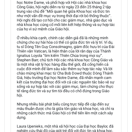
học Notre Dame, và phối hợp với Hội các nhà khoa học
Công Giáo, hội nghị diễn ra từ ngày 23 đến 25 tháng 2 tập
trung vào chủ đề “Mối quan hệ giữa Khoa học và Đức tin
như một vấn đề mục vụ trong thời đại rời bỏ thống thuộc”.
Hội nghị đã tạo cơ hội cho các giám mục, nhà giáo dục và
nhà khoa học củng cố mối liên kết hiệp thông và sự hợp tác
của họ vì sứ mệnh của Giáo hội.
Ở nhiều khía cạnh, chính các diễn giả đã là những minh
chứng cho sự hài hòa có thể có giữa đức tin và lý trí. Ví dụ,
tu sĩ Dòng Tên Guy Consolmagno, giám đốc hưu trí của Đài
Thiên văn Vatican, là hiện thân của lời răn dạy của Thánh
Ignatius Loyola “tìm kiếm Thiên Chúa trong mọi sự”.
Stephen Barr, chủ tịch Hội các nhà khoa học Công Giáo và
là một nhà vật lý học hàng đầu thế giới, đã cống hiến cả
cuộc đời mình để làm sâu sắc thêm sự hợp tác này. Và lời
chào mừng khai mạc từ Cha Bob Dowd thuộc Dòng Thánh
Giá, hiệu trưởng Đại học Notre Dame, đã nhấn mạnh cam
kết của trường đại học đối với cả các nguyên tắc bảo vệ sự
sống và sự hợp tác với các giám mục, làm chứng cho thực
tế rằng đức tin và sự tìm tòi đều có chỗ đứng trong Giáo
hội.
Nhưng nhiều bài phát biểu cũng trực tiếp đề cập đến sự
mâu thuẫn được cho là giữa tôn giáo và khoa học, và chỉ ra
những cách thức mà Giáo hội có thể tiến lên một cách xây
dựng.
Laura Upenieks, một nhà xã hội học của Đại học Baylor, đã
nghiên cứu thái độ của giới trẻ đối với đức tin và khoa học.