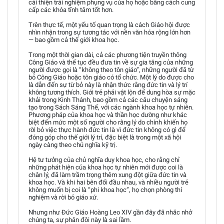
cải thiện trải nghiệm phụng vụ của họ hoặc bằng cách cung
cấp các khóa tĩnh tâm tốt hơn.
Trên thực tế, một yếu tố quan trọng là cách Giáo hội được
nhìn nhận trong sự tương tác với nền văn hóa rộng lớn hơn
— bao gồm cả thế giới khoa học.
Trong một thời gian dài, cả các phương tiện truyền thông
Công Giáo và thế tục đều đưa tin về sự gia tăng của những
người được gọi là “không theo tôn giáo”, những người đã từ
bỏ Công Giáo hoặc tôn giáo có tổ chức. Một lý do được cho
là dẫn đến sự từ bỏ này là nhận thức rằng đức tin và lý trí
không tương thích. Giới trẻ phải vật lộn để dung hòa sự mặc
khải trong Kinh Thánh, bao gồm cả các câu chuyện sáng
tạo trong Sách Sáng Thế, với các ngành khoa học tự nhiên.
Phương pháp của khoa học và thần học dường như khác
biệt đến mức một số người cho rằng lý do chính khiến họ
rời bỏ việc thực hành đức tin là vì đức tin không có gì để
đóng góp cho thế giới lý trí, đặc biệt là trong một xã hội
ngày càng theo chủ nghĩa kỹ trị.
Hệ tư tưởng của chủ nghĩa duy khoa học, cho rằng chỉ
những phát hiện của khoa học tự nhiên mới được coi là
chân lý, đã làm trầm trọng thêm xung đột giữa đức tin và
khoa học. Và khi hai bên đối đầu nhau, và nhiều người trẻ
không muốn bị coi là “phi khoa học”, họ chọn phòng thí
nghiệm và rời bỏ giáo xứ.
Nhưng như Đức Giáo Hoàng Leo XIV gần đây đã nhắc nhở
chúng ta, sự phân đôi này là sai lầm.