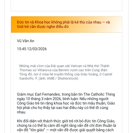
Đức tin và Khoa học không phải là kẻ thù của nhau — và
Giới trẻ cần được nghe điều đó
Vũ Văn An
15:45 12/03/2026
Những mái vòm của Đài quan sát Vatican và Nhà thờ Thánh
Thomas xứ Villanova của Bernini vươn cao trên Cung điện
Tông đồ, nơi ở mùa hè truyền thống của Giáo hoàng, ở Castel
Gandolfo, Ý. (ảnh: AMB / Shutterstock)
Giám mục Earl Fernandes, trong bản tin The Catholic Thing
ngày 10 tháng 3 năm 2026, bình luận: Nếu những người
Công Giáo trẻ tin rằng khoa học và đức tin mâu thuẫn, Giáo
hội phải cho họ thấy tại sao hai điều này có thể đi cùng
nhau.
Khi đối diện với thách thức giới trẻ rời bỏ đức tin Công Giáo,
chúng ta có thể bị cám dỗ nghĩ rằng vấn đề chỉ đơn thuần là
vấn đề “tôn giáo” — một vấn đề được giải quyết bằng cách