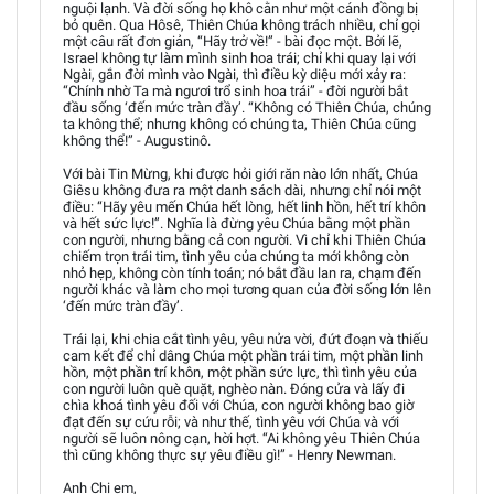
nguội lạnh. Và đời sống họ khô cằn như một cánh đồng bị
bỏ quên. Qua Hôsê, Thiên Chúa không trách nhiều, chỉ gọi
một câu rất đơn giản, “Hãy trở về!” - bài đọc một. Bởi lẽ,
Israel không tự làm mình sinh hoa trái; chỉ khi quay lại với
Ngài, gắn đời mình vào Ngài, thì điều kỳ diệu mới xảy ra:
“Chính nhờ Ta mà ngươi trổ sinh hoa trái” - đời người bắt
đầu sống ‘đến mức tràn đầy’. “Không có Thiên Chúa, chúng
ta không thể; nhưng không có chúng ta, Thiên Chúa cũng
không thể!” - Augustinô.
Với bài Tin Mừng, khi được hỏi giới răn nào lớn nhất, Chúa
Giêsu không đưa ra một danh sách dài, nhưng chỉ nói một
điều: “Hãy yêu mến Chúa hết lòng, hết linh hồn, hết trí khôn
và hết sức lực!”. Nghĩa là đừng yêu Chúa bằng một phần
con người, nhưng bằng cả con người. Vì chỉ khi Thiên Chúa
chiếm trọn trái tim, tình yêu của chúng ta mới không còn
nhỏ hẹp, không còn tính toán; nó bắt đầu lan ra, chạm đến
người khác và làm cho mọi tương quan của đời sống lớn lên
‘đến mức tràn đầy’.
Trái lại, khi chia cắt tình yêu, yêu nửa vời, đứt đoạn và thiếu
cam kết để chỉ dâng Chúa một phần trái tim, một phần linh
hồn, một phần trí khôn, một phần sức lực, thì tình yêu của
con người luôn què quặt, nghèo nàn. Đóng cửa và lấy đi
chìa khoá tình yêu đối với Chúa, con người không bao giờ
đạt đến sự cứu rỗi; và như thế, tình yêu với Chúa và với
người sẽ luôn nông cạn, hời hợt. “Ai không yêu Thiên Chúa
thì cũng không thực sự yêu điều gì!” - Henry Newman.
Anh Chị em,