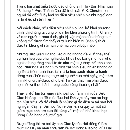
Trong bài phát biểu trước các chủng sinh Tây Ban Nha ngày
28 tháng 2, Đức Thánh Cha đã trích dẫn G.K. Chesterton,
người đã viết: “Hãy loại bỏ điều siêu nhiên, và những gì còn
lại là điều phi tự nhiên.”
Nói cách khác, nếu điều siêu nhiên bị loại bỏ khỏi phương
trình, thì chúng ta cũng bị loại bỏ khỏi phương trình. Chân lý
về con người – mục đích, giá trị, vận mệnh của chúng ta –
không thể được tìm thấy dưới kính hiển vi. Chân lý thiếu
đức tin không chỉ bị hạn chế mà còn bị bóp méo.
Nhưng Đức Giáo Hoàng Leo cũng không đề xuất thay thế
sự hạn hẹp của chủ nghĩa duy khoa học bằng một loại chủ
nghĩa tín ngưỡng coi đức tin như một sự thay thế cho khoa
học. Như ngài đã nói: “Có một cái nhìn siêu nhiên không có
nghĩa là trốn tránh thực tại mà là học cách nhận ra hành
động của Chúa trong thực tại cụ thể của mỗi ngày; một tầm
nhìn không thể được ứng biến hay ủy thác mà phải được
học hỏi và thực hành trong cuộc sống thường nhật.”
Thay vì đối lập tôn giáo và khoa học, tầm nhìn của Đức
Giáo Hoàng Leo đề xuất đưa hai lĩnh vực này vào sự hợp
tác hữu hiệu. Và đó chính là những gì đã diễn ra tại một hội
nghị gần đây tại Đại học Notre Dame, nơi quy tụ một số
giám mục anh em của tôi cùng với một số nhà khoa học
Công Giáo hàng đầu thế giới.
Được đồng tài trợ bởi Ủy ban Giáo lý của Hội đồng Giám
mục Hoa Kỳ và Viện McGrath về Đời sống Giáo hội của Đại