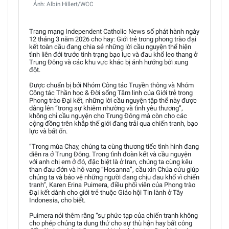
Ảnh: Albin Hillert/WCC
Trang mạng Independent Catholic News số phát hành ngày
12 tháng 3 năm 2026 cho hay: Giới trẻ trong phong trào đại
kết toàn cầu đang chia sẻ những lời cầu nguyện thể hiện
tình liên đới trước tình trạng bạo lực và đau khổ leo thang ở
Trung Đông và các khu vực khác bị ảnh hưởng bởi xung
đột.
Được chuẩn bị bởi Nhóm Công tác Truyền thông và Nhóm
Công tác Thần học & Đời sống Tâm linh của Giới trẻ trong
Phong trào Đại kết, những lời cầu nguyện tập thể này được
dâng lên “trong sự khiêm nhường và tình yêu thương”,
không chỉ cầu nguyện cho Trung Đông mà còn cho các
cộng đồng trên khắp thế giới đang trải qua chiến tranh, bạo
lực và bất ổn.
“Trong mùa Chay, chúng ta cùng thương tiếc tình hình đang
diễn ra ở Trung Đông. Trong tình đoàn kết và cầu nguyện
với anh chị em ở đó, đặc biệt là ở Iran, chúng ta cùng kêu
than đau đớn và hô vang “Hosanna”, cầu xin Chúa cứu giúp
chúng ta và bảo vệ những người đang chịu đau khổ vì chiến
tranh”, Karen Erina Puimera, điều phối viên của Phong trào
Đại kết dành cho giới trẻ thuộc Giáo hội Tin lành ở Tây
Indonesia, cho biết.
Puimera nói thêm rằng “sự phức tạp của chiến tranh không
cho phép chúng ta dung thứ cho sự thù hận hay bất công