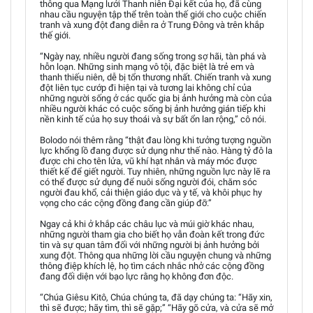
thông qua Mạng lưới Thanh niên Đại kết của họ, đã cùng
nhau cầu nguyện tập thể trên toàn thế giới cho cuộc chiến
tranh và xung đột đang diễn ra ở Trung Đông và trên khắp
thế giới.
“Ngày nay, nhiều người đang sống trong sợ hãi, tàn phá và
hỗn loạn. Những sinh mạng vô tội, đặc biệt là trẻ em và
thanh thiếu niên, dễ bị tổn thương nhất. Chiến tranh và xung
đột liên tục cướp đi hiện tại và tương lai không chỉ của
những người sống ở các quốc gia bị ảnh hưởng mà còn của
nhiều người khác có cuộc sống bị ảnh hưởng gián tiếp khi
nền kinh tế của họ suy thoái và sự bất ổn lan rộng,” cô nói.
Bolodo nói thêm rằng “thật đau lòng khi tưởng tượng nguồn
lực khổng lồ đang được sử dụng như thế nào. Hàng tỷ đô la
được chi cho tên lửa, vũ khí hạt nhân và máy móc được
thiết kế để giết người. Tuy nhiên, những nguồn lực này lẽ ra
có thể được sử dụng để nuôi sống người đói, chăm sóc
người đau khổ, cải thiện giáo dục và y tế, và khôi phục hy
vọng cho các cộng đồng đang cần giúp đỡ.”
Ngay cả khi ở khắp các châu lục và múi giờ khác nhau,
những người tham gia cho biết họ vẫn đoàn kết trong đức
tin và sự quan tâm đối với những người bị ảnh hưởng bởi
xung đột. Thông qua những lời cầu nguyện chung và những
thông điệp khích lệ, họ tìm cách nhắc nhở các cộng đồng
đang đối diện với bạo lực rằng họ không đơn độc.
“Chúa Giêsu Kitô, Chúa chúng ta, đã dạy chúng ta: “Hãy xin,
thì sẽ được; hãy tìm, thì sẽ gặp;” “Hãy gõ cửa, và cửa sẽ mở