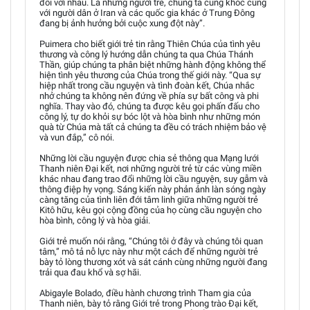
đối với nhau. Là những người trẻ, chúng ta cũng khóc cùng
với người dân ở Iran và các quốc gia khác ở Trung Đông
đang bị ảnh hưởng bởi cuộc xung đột này”.
Puimera cho biết giới trẻ tin rằng Thiên Chúa của tình yêu
thương và công lý hướng dẫn chúng ta qua Chúa Thánh
Thần, giúp chúng ta phân biệt những hành động không thể
hiện tình yêu thương của Chúa trong thế giới này. “Qua sự
hiệp nhất trong cầu nguyện và tình đoàn kết, Chúa nhắc
nhở chúng ta không nên đứng về phía sự bất công và phi
nghĩa. Thay vào đó, chúng ta được kêu gọi phấn đấu cho
công lý, tự do khỏi sự bóc lột và hòa bình như những món
quà từ Chúa mà tất cả chúng ta đều có trách nhiệm bảo vệ
và vun đắp,” cô nói.
Những lời cầu nguyện được chia sẻ thông qua Mạng lưới
Thanh niên Đại kết, nơi những người trẻ từ các vùng miền
khác nhau đang trao đổi những lời cầu nguyện, suy gẫm và
thông điệp hy vọng. Sáng kiến này phản ảnh làn sóng ngày
càng tăng của tình liên đới tâm linh giữa những người trẻ
Kitô hữu, kêu gọi cộng đồng của họ cùng cầu nguyện cho
hòa bình, công lý và hòa giải.
Giới trẻ muốn nói rằng, “Chúng tôi ở đây và chúng tôi quan
tâm,” mô tả nỗ lực này như một cách để những người trẻ
bày tỏ lòng thương xót và sát cánh cùng những người đang
trải qua đau khổ và sợ hãi.
Abigayle Bolado, điều hành chương trình Tham gia của
Thanh niên, bày tỏ rằng Giới trẻ trong Phong trào Đại kết,