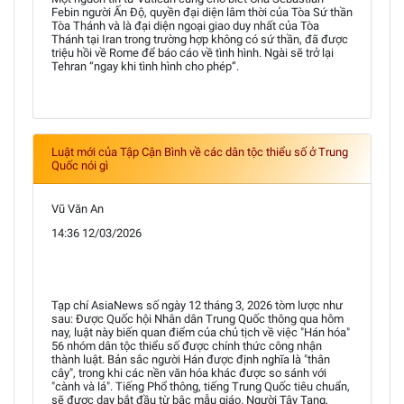
Febin người Ấn Độ, quyền đại diện lâm thời của Tòa Sứ thần
Tòa Thánh và là đại diện ngoại giao duy nhất của Tòa
Thánh tại Iran trong trường hợp không có sứ thần, đã được
triệu hồi về Rome để báo cáo về tình hình. Ngài sẽ trở lại
Tehran “ngay khi tình hình cho phép”.
Luật mới của Tập Cận Bình về các dân tộc thiểu số ở Trung
Quốc nói gì
Vũ Văn An
14:36 12/03/2026
Tạp chí AsiaNews số ngày 12 tháng 3, 2026 tòm lược như
sau: Được Quốc hội Nhân dân Trung Quốc thông qua hôm
nay, luật này biến quan điểm của chủ tịch về việc "Hán hóa"
56 nhóm dân tộc thiểu số được chính thức công nhận
thành luật. Bản sắc người Hán được định nghĩa là "thân
cây", trong khi các nền văn hóa khác được so sánh với
"cành và lá". Tiếng Phổ thông, tiếng Trung Quốc tiêu chuẩn,
sẽ được dạy bắt đầu từ bậc mẫu giáo. Người Tây Tạng,