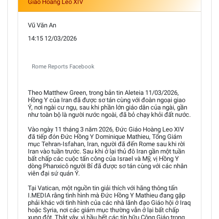
Giáo Hoàng Leo XIV
Vũ Văn An
14:15 12/03/2026
Rome Reports Facebook
Theo Matthew Green, trong bản tin Aleteia 11/03/2026,
Hồng Y của Iran đã được sơ tán cùng với đoàn ngoại giao
Ý, nơi ngài cư ngụ, sau khi phần lớn giáo dân của ngài, gần
như toàn bộ là người nước ngoài, đã bỏ chạy khỏi đất nước.
Vào ngày 11 tháng 3 năm 2026, Đức Giáo Hoàng Leo XIV
đã tiếp đón Đức Hồng Y Dominique Mathieu, Tổng Giám
mục Tehran-Isfahan, Iran, người đã đến Rome sau khi rời
Iran vào tuần trước. Sau khi ở lại thủ đô Iran gần một tuần
bất chấp các cuộc tấn công của Israel và Mỹ, vị Hồng Y
dòng Phanxicô người Bỉ đã được sơ tán cùng với các nhân
viên đại sứ quán Ý.
Tại Vatican, một nguồn tin giải thích với hãng thông tấn
I.MEDIA rằng tình hình mà Đức Hồng Y Mathieu đang gặp
phải khác với tình hình của các nhà lãnh đạo Giáo hội ở Iraq
hoặc Syria, nơi các giám mục thường vẫn ở lại bất chấp
xung đột. Thật vậy, vì hầu hết các tín hữu Công Giáo trong