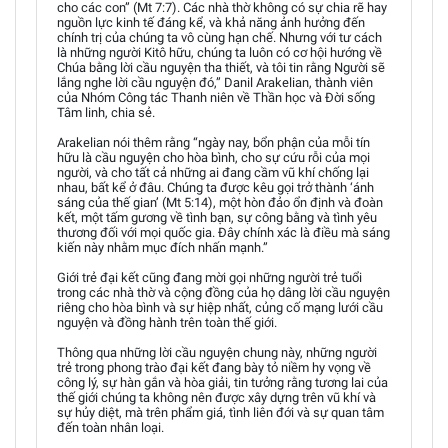
cho các con” (Mt 7:7). Các nhà thờ không có sự chia rẽ hay
nguồn lực kinh tế đáng kể, và khả năng ảnh hưởng đến
chính trị của chúng ta vô cùng hạn chế. Nhưng với tư cách
là những người Kitô hữu, chúng ta luôn có cơ hội hướng về
Chúa bằng lời cầu nguyện tha thiết, và tôi tin rằng Người sẽ
lắng nghe lời cầu nguyện đó,” Danil Arakelian, thành viên
của Nhóm Công tác Thanh niên về Thần học và Đời sống
Tâm linh, chia sẻ.
Arakelian nói thêm rằng “ngày nay, bổn phận của mỗi tín
hữu là cầu nguyện cho hòa bình, cho sự cứu rỗi của mọi
người, và cho tất cả những ai đang cầm vũ khí chống lại
nhau, bất kể ở đâu. Chúng ta được kêu gọi trở thành ‘ánh
sáng của thế gian’ (Mt 5:14), một hòn đảo ổn định và đoàn
kết, một tấm gương về tình bạn, sự công bằng và tình yêu
thương đối với mọi quốc gia. Đây chính xác là điều mà sáng
kiến này nhằm mục đích nhấn mạnh.”
Giới trẻ đại kết cũng đang mời gọi những người trẻ tuổi
trong các nhà thờ và cộng đồng của họ dâng lời cầu nguyện
riêng cho hòa bình và sự hiệp nhất, củng cố mạng lưới cầu
nguyện và đồng hành trên toàn thế giới.
Thông qua những lời cầu nguyện chung này, những người
trẻ trong phong trào đại kết đang bày tỏ niềm hy vọng về
công lý, sự hàn gắn và hòa giải, tin tưởng rằng tương lai của
thế giới chúng ta không nên được xây dựng trên vũ khí và
sự hủy diệt, mà trên phẩm giá, tình liên đới và sự quan tâm
đến toàn nhân loại.