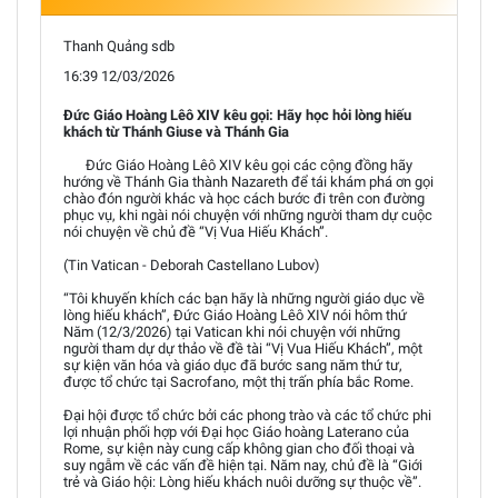
Thanh Quảng sdb
16:39 12/03/2026
Đức Giáo Hoàng Lêô XIV kêu gọi: Hãy học hỏi lòng hiếu
khách từ Thánh Giuse và Thánh Gia
Đức Giáo Hoàng Lêô XIV kêu gọi các cộng đồng hãy
hướng về Thánh Gia thành Nazareth để tái khám phá ơn gọi
chào đón người khác và học cách bước đi trên con đường
phục vụ, khi ngài nói chuyện với những người tham dự cuộc
nói chuyện về chủ đề “Vị Vua Hiếu Khách”.
(Tin Vatican - Deborah Castellano Lubov)
“Tôi khuyến khích các bạn hãy là những người giáo dục về
lòng hiếu khách”, Đức Giáo Hoàng Lêô XIV nói hôm thứ
Năm (12/3/2026) tại Vatican khi nói chuyện với những
người tham dự dự thảo về đề tài “Vị Vua Hiếu Khách”, một
sự kiện văn hóa và giáo dục đã bước sang năm thứ tư,
được tổ chức tại Sacrofano, một thị trấn phía bắc Rome.
Đại hội được tổ chức bởi các phong trào và các tổ chức phi
lợi nhuận phối hợp với Đại học Giáo hoàng Laterano của
Rome, sự kiện này cung cấp không gian cho đối thoại và
suy ngẫm về các vấn đề hiện tại. Năm nay, chủ đề là “Giới
trẻ và Giáo hội: Lòng hiếu khách nuôi dưỡng sự thuộc về”.