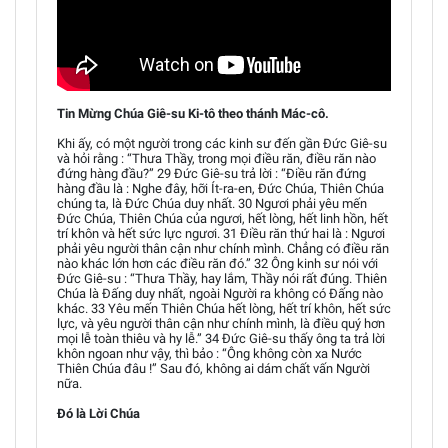
Tin Mừng Chúa Giê-su Ki-tô theo thánh Mác-cô.
Khi ấy, có một người trong các kinh sư đến gần Đức Giê-su
và hỏi rằng : “Thưa Thầy, trong mọi điều răn, điều răn nào
đứng hàng đầu?” 29 Đức Giê-su trả lời : “Điều răn đứng
hàng đầu là : Nghe đây, hỡi Ít-ra-en, Đức Chúa, Thiên Chúa
chúng ta, là Đức Chúa duy nhất. 30 Ngươi phải yêu mến
Đức Chúa, Thiên Chúa của ngươi, hết lòng, hết linh hồn, hết
trí khôn và hết sức lực ngươi. 31 Điều răn thứ hai là : Ngươi
phải yêu người thân cận như chính mình. Chẳng có điều răn
nào khác lớn hơn các điều răn đó.” 32 Ông kinh sư nói với
Đức Giê-su : “Thưa Thầy, hay lắm, Thầy nói rất đúng. Thiên
Chúa là Đấng duy nhất, ngoài Người ra không có Đấng nào
khác. 33 Yêu mến Thiên Chúa hết lòng, hết trí khôn, hết sức
lực, và yêu người thân cận như chính mình, là điều quý hơn
mọi lễ toàn thiêu và hy lễ.” 34 Đức Giê-su thấy ông ta trả lời
khôn ngoan như vậy, thì bảo : “Ông không còn xa Nước
Thiên Chúa đâu !” Sau đó, không ai dám chất vấn Người
nữa.
Đó là Lời Chúa