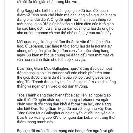
xã hội đa tôn giáo nhất trong khu vực.
Ông Raggi cho biết hai nhà ngoại giao đã trao đổi quan
điểm về “tình hình khó khăn mà các làng biên giới phía nam
đang phải đối diện”. Ông đề nghị Tòa Thánh can thiệp về
mặt ngoại giao “để giúp bảo tồn sự hiện diện của Kitô giáo
tại các làng đó”, lưu ý rằng cư dân của họ từ lâu đã ủng hộ
nhà nước Lebanon và các thể chế quân sự của nước này.
Mối quan ngại không chỉ đơn thuần là vấn đề nhân khẩu
học. Ở Lebanon, các làng Kitô giáo từ lâu đã là nơi mà sự
chung sống tôn giáo được đan xen vào cuộc sống hàng
ngày. Sự biến mất của chúng sẽ đánh dấu một mất mát về
văn hóa và tinh thần cho toàn bộ khu vực.
Đức Tổng Giám Mục Gallagher, người đứng đầu các hoạt
động ngoại giao của Vatican với các chính phủ trên toàn
thế giới, được cho là đã đảm bảo với bộ trưởng Lebanon
rằng Tòa Thánh đang duy trì các liên lạc nhằm xoa dịu căng
thẳng và ngăn chặn việc di dời dân thường.
“Tòa Thánh đang thực hiện tất cả các liên lạc ngoại giao
cần thiết để ngăn chặn sự leo thang ở Lebanon và ngăn
chặn việc di dời công dân khỏi đất đai của họ”, ông Raggi
cho biết Đức Tổng Giám Mục đã nói với ông như vậy. Đức
Tổng Giám Mục Gallagher cũng chuyển lời cầu nguyện của
Đức Giáo Hoàng Leo XIV cho người dân Lebanon trong thời
điểm mong manh này.
Bạo lực đã cướp đi sinh mạng của hàng trăm người và gần