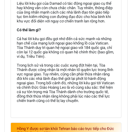
Liệu lời kêu gọi của Damad có tác động ngoại giao cụ thể
hay không vẫn còn chưa chắc chắn. Tuy nhiên, thông điệp
của ông nhấn mạnh cách các nhà lãnh đạo tôn giáo tiếp
tục tìm kiếm những con đường đạo đức cho hòa bình khi
khu vực đối diện với nguy cơ chiến tranh lan rộng hơn.
Có thể làm gì?
Cả hai lời kêu gọi đều gợi nhớ đến cả sức mạnh và những
hạn chế của mạng lưới ngoại giao khổng lồ của Vatican.
Tòa Thánh duy trì quan hệ ngoại giao với 184 quốc gia, chỉ
còn lại 12 quốc gia không có quan hệ chính thức (bao gồm,
ví dụ, Triều Tiên).
Trong lịch sử và trong các cuộc xung đột hiện tại, Tòa
Thánh được công nhận là một nhân tố quyền lực trong lĩnh
vực ngoại giao. Tuy nhiên, cũng cần phải thừa nhận rằng
đôi khi các nhà lãnh đạo thế giới lại phớt lờ hành động
ngoại giao. Trong bối cảnh đó, những lời kêu gọi tới Vatican
và chính Đức Giáo Hoàng Leo là vô cùng sâu sắc: thể hiện
cả sự tôn trọng mà Tòa Thánh dành cho trường quốc tế,
đồng thời thừa nhận rằng không phải lúc nào các thế lực
chiến tranh cũng có thể bị lay chuyển.
Hồng Y được sơ tán khỏi Tehran báo cáo trực tiếp cho Đức