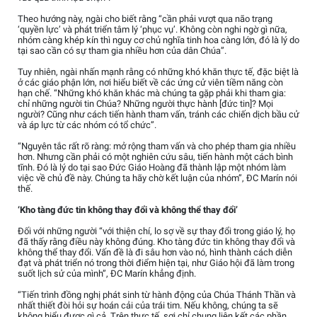
Theo hướng này, ngài cho biết rằng “cần phải vượt qua não trạng
‘quyền lực’ và phát triển tâm lý ‘phục vụ’. Không còn nghi ngờ gì nữa,
nhóm càng khép kín thì nguy cơ chủ nghĩa tinh hoa càng lớn, đó là lý do
tại sao cần có sự tham gia nhiều hơn của dân Chúa”.
Tuy nhiên, ngài nhấn mạnh rằng có những khó khăn thực tế, đặc biệt là
ở các giáo phận lớn, nơi hiểu biết về các ứng cử viên tiềm năng còn
hạn chế. “Những khó khăn khác mà chúng ta gặp phải khi tham gia:
chỉ những người tin Chúa? Những người thực hành [đức tin]? Mọi
người? Cũng như cách tiến hành tham vấn, tránh các chiến dịch bầu cử
và áp lực từ các nhóm có tổ chức”.
“Nguyên tắc rất rõ ràng: mở rộng tham vấn và cho phép tham gia nhiều
hơn. Nhưng cần phải có một nghiên cứu sâu, tiến hành một cách bình
tĩnh. Đó là lý do tại sao Đức Giáo Hoàng đã thành lập một nhóm làm
việc về chủ đề này. Chúng ta hãy chờ kết luận của nhóm”, ĐC Marín nói
thế.
‘Kho tàng đức tin không thay đổi và không thể thay đổi’
Đối với những người “với thiện chí, lo sợ về sự thay đổi trong giáo lý, họ
đã thấy rằng điều này không đúng. Kho tàng đức tin không thay đổi và
không thể thay đổi. Vấn đề là đi sâu hơn vào nó, hình thành cách diễn
đạt và phát triển nó trong thời điểm hiện tại, như Giáo hội đã làm trong
suốt lịch sử của mình”, ĐC Marín khẳng định.
“Tiến trình đồng nghị phát sinh từ hành động của Chúa Thánh Thần và
nhất thiết đòi hỏi sự hoán cải của trái tim. Nếu không, chúng ta sẽ
không hiểu được gì cả. Trên thực tế, sợi chỉ chung liên kết các phần