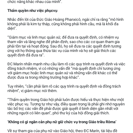
chức năng khác nhau của mình”.
Thẩm quyền như việc phụcvụ
Nhắc đến lời của Đức Giáo Hoàng Phanxicô, ngài chỉ ra rằng “mô hình
không phải là kim tự tháp, cũng không phải hình cầu, mà là khối đa
diện”.
“Giám mục và linh mục quản xứ, để đưa ra quyết định, có nhiệm vụ
tham vấn và lắng nghe để phân định, sao cho các cơ quan tham gia
phải tồn tại và hoạt động. Sau đó, họ sẽ đưa ra các quyết định tương
ứng với họ thông qua thừa tác vụ của mình và họ sẽ giải thích các
quyết định đã đưa ra”.
ĐC Marín nhấn mạnh nhu cầu làm rõ các quy trình ra quyết định và việc
đồng trách nhiệm, vì có những vấn đề “mà quyết định chỉ tương ứng
với giám mục hoặc linh mục quản xứ và những vấn đề khác có thể
được đưa ra trong những trường hợp khác”.
Tuy nhiên, “cần phải làm rõ các quy trình ra quyết định và đồng trách
nhiệm”, vị giám mục nói thêm.
“Thẩm quyền trong Giáo hội phải luôn được hiểu và thực hiện như một
việc phục vụ. Tương tự như vậy, điều quan trọng là phải ghi nhớ nguyên
tắc bổ trợ; các vấn đề phải được giải quyết ở bình diện gần nhất với
những người có liên quan”, phó thư ký của hội đồng giải thích.
‘Không có gì ngăn cản phụ nữ giữ chức vụ trong Giáo triều Rôma’
Về sự tham gia của phụ nữ vào Giáo hội, theo ĐC Marín, tài liệu đề