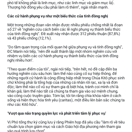
phó tế không phải là linh mục, như các linh mục và giám mục là).
Thượng hội đồng yêu cầu phải làm rõ thêm”, ngài nhấn mạnh.
Các cử hành phụng vụ như một biểu thức của tính đồng nghị
Một trong những đoạn văn nhận được nhiều phiếu chống nhất là đoạn
số 27 về "nghiên cứu cách biến các lễ nghi phụng vụ thành biểu thức
của tính đồng nghị". Đề xuất này nhận được 312 phiếu thuận (87,8%)
và 43 phiếu chống (12,1%).
"Do tầm quan trọng của mối quan hệ giữa phụng vụ và tính đồng nghị",
ĐC Marín nói tiếp, "nên đề xuất thành lập một nhóm nghiên cứu với
nhiệm vụ biến các cử hành phụng vụ thành biểu thức của tính đồng
nghị nhiều hơn".
"Theo quan điểm của tôi", ngài nói tiếp, "trên hết, nó đề cập đến ba
hướng nghiên cứu sâu hơn: làm thế nào củng cố sự hiệp thông, để
những người cử hành là cộng đồng hiệp nhất trong Chúa Kitô phục sinh
chứ không phải là tổng hợp của những cá nhân rời rạc, xa lạ và đơn
độc; làm thế nào cổ vũ sự tham gia dị biệt hóa, tránh coi mình chỉ là
khán giả; làm thế nào tất cả chúng ta tham gia vào sứ mệnh chung,
vào công cuộc truyền giáo. Tóm lại, tôi tin rằng chìa khóa nằm ở cách
sống và hiện thực hóa tình yêu (caritas), một điều lên bản sắc chúng ta
như các Kitô hữu".
‘Vượt qua não trạng quyền lực và phát triển tâm lý phục vụ’
Vị Phó tổng thư ký cũng lưu ý rằng Phiên họp đã yêu cầu “làm rõ về tiêu
chuẩn lựa chọn giám mục và cách Giáo hội địa phương nên tham gia
vào quá trình lựa chọn”.