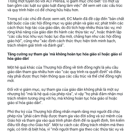
Trong một tuyên bố với ACI Prensa, vị giám mục cho biết “có một ủy
ban gồm các luật sư giáo luật đang làm việc” để xem xét các cấu trúc
và quy trình hiện có để chúng hữu hiệu hơn.
Trong số các chủ đề được xem xét, ĐC Marín đã đề cập đến “bản chất
bắt buộc của các hội đồng mục vụ giáo phận và giáo xứ; phát triển các
cách thức hợp tác của giáo dân, do đó tích hợp nhiều thừa tác vụ; mở
rộng khả năng của giáo dân thi hành các thừa tác vụ”, hoặc thành lập
“các cấu trúc khu vực hoặc lục địa mới, chẳng hạn như các hội đồng
giáo hội”, cũng như “xác định cách thức thực hiện tính minh bạch,
trách nhiệm giải trình và đánh giá”.
Tăng cường sự tham gia ‘mà không hoàn tục hóa giáo sĩ hoặc giáo sĩ
hóa giáo dân’
Một hệ quả khác của Thượng hội đồng về tính đồng nghị là yêu cầu
giáo dân tham gia nhiều hơn vào “các quy trình ra quyết định” và điều
này phải được thực hiện thông qua các cấu trúc và thể chế đồng nghị
mới.
Đối với vị giám mục, sự tham gia của giáo dân không phải là một sự
nhượng bộ “mà là hệ quả của phép rửa”, vì vậy “họ phải đảm nhận mọi
trách nhiệm tương ứng với họ, mà không hoàn tục hóa giáo sĩ hoặc
giáo sĩ hóa giáo dân”.
Phó thư ký của Thượng hội đồng nhấn mạnh rằng mọi người đã chịu
phép rửa “phải cảm thấy được tham gia vào đời sống và sứ mệnh của
Giáo hội và tham gia vào quá trình phân định để ra quyết định, tìm kiếm
điều tốt đẹp cho Giáo hội”. Một tư cách các đồng trách nhiệm mà theo
ngài, có tính dị biệt hóa, vì “mỗi người tham gia theo các thừa tác vụ và