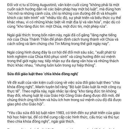
Đối với vị tu sĩ Dòng Augustinô, văn kiện cuối cùng “không phải là một
cuốn sách hướng dẫn về các biện pháp hay một bộ luật”, mà đúng hơn
“nó mở ra những cánh cửa, chỉ ra những con đường để đi và khuyến
khích các tiến trình” với “nhiều tốc độ, sự phát triển và biểu thức cụ thể
khác nhau, vì có những khác biệt về mặt địa lý và văn hóa”, mặc dù có
cùng “kho tàng đức tin: một Chúa, một đức tin, một phép rửa”.
Ngài giải thích: trong bốn năm này, ngài đã cố gắng “lắng nghe tiếng
nói của Chúa Thánh Thần để phân định cách trung thành với Chúa và
cách sống và làm chứng cho Tin Mừng trong thế giới ngày nay”.
Ngài cũng hình dung đây là cơ hội để đổi mới sâu sắc, “xuất phát từ
kinh nghiệm của Chúa Kitô phục sinh” và cũng hướng đến sứ mệnh
trong thế giới ngày nay, tiếp nhận sự đa dạng văn hóa và những thách
thức khác nhau, “nhưng luôn luôn trong sự hiệp thông”.
Sửa đổi giáo luật theo ‘chìa khóa đồng nghị’
Về đề xuất của văn kiện cuối cùng về việc sửa đổi giáo luật theo “chìa
khóa đồng nghị”, Marín tuyên bố rằng “Bộ luật Giáo luật là một công cụ
thực tế”. Theo nghĩa này, ngài nhắc lại rằng “kho tàng đức tin không
thay đổi, nhưng luật lệ của Giáo Hội Công Giáo đang được đổi mới, để
chúng thích ứng tốt hơn và hữu ích hơn trong sứ mệnh cứu độ đã được
giao phó cho Giáo hội”.
“Yêu cầu sửa đổi bộ luật năm 1983, có tính đến sự phát triển của giáo
hội học hiện tại, để có thể cung cấp các hình thức, cấu trúc và thủ tục
theo chìa khóa đồng nghị”, ngài giải thích.