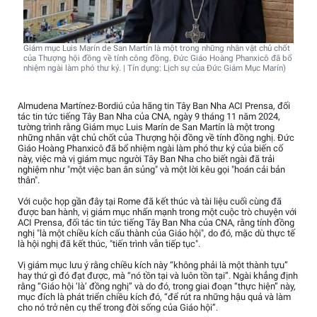
Giám mục Luis Marín de San Martín là một trong những nhân vật chủ chốt
của Thượng hội đồng về tính công đồng. Đức Giáo Hoàng Phanxicô đã bổ
nhiệm ngài làm phó thư ký. | Tín dụng: Lịch sự của Đức Giám Mục Marín)
Almudena Martínez-Bordiú của hãng tin Tây Ban Nha ACI Prensa, đối
tác tin tức tiếng Tây Ban Nha của CNA, ngày 9 tháng 11 năm 2024,
tường trình rằng Giám mục Luis Marín de San Martín là một trong
những nhân vật chủ chốt của Thượng hội đồng về tính đồng nghị. Đức
Giáo Hoàng Phanxicô đã bổ nhiệm ngài làm phó thư ký của biến cố
này, việc mà vị giám mục người Tây Ban Nha cho biết ngài đã trải
nghiệm như "một việc ban ân sủng" và một lời kêu gọi "hoán cải bản
thân".
Với cuộc họp gần đây tại Rome đã kết thúc và tài liệu cuối cùng đã
được ban hành, vị giám mục nhấn mạnh trong một cuộc trò chuyện với
ACI Prensa, đối tác tin tức tiếng Tây Ban Nha của CNA, rằng tính đồng
nghị "là một chiều kích cấu thành của Giáo hội", do đó, mặc dù thực tế
là hội nghị đã kết thúc, "tiến trình vẫn tiếp tục".
Vị giám mục lưu ý rằng chiều kích này “không phải là một thành tựu”
hay thứ gì đó đạt được, mà “nó tồn tại và luôn tồn tại”. Ngài khẳng định
rằng “Giáo hội ‘là’ đồng nghị” và do đó, trong giai đoạn “thực hiện” này,
mục đích là phát triển chiều kích đó, “để rút ra những hậu quả và làm
cho nó trở nên cụ thể trong đời sống của Giáo hội”.