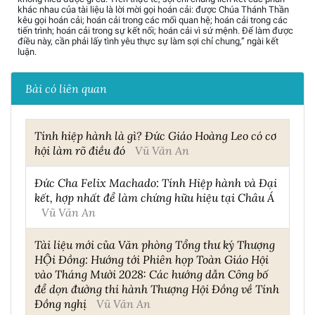
khác nhau của tài liệu là lời mời gọi hoán cải: được Chúa Thánh Thần
kêu gọi hoán cải; hoán cải trong các mối quan hệ; hoán cải trong các
tiến trình; hoán cải trong sự kết nối; hoán cải vì sứ mệnh. Để làm được
điều này, cần phải lấy tình yêu thực sự làm sợi chỉ chung,” ngài kết
luận.
Bài có liên quan
Tính hiệp hành là gì? Đức Giáo Hoàng Leo có cơ
hội làm rõ điều đó
Vũ Văn An
Đức Cha Felix Machado: Tính Hiệp hành và Đại
kết, hợp nhất để làm chứng hữu hiệu tại Châu Á
Vũ Văn An
Tài liệu mới của Văn phòng Tổng thư ký Thượng
HỘi Đồng: Hướng tới Phiên họp Toàn Giáo Hội
vào Tháng Mười 2028: Các hướng dẫn Công bố
để dọn đường thi hành Thượng Hội Đồng về Tính
Đồng nghị
Vũ Văn An