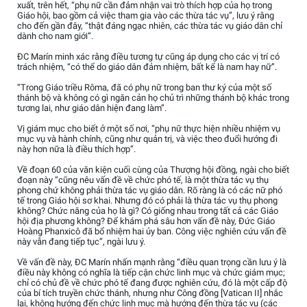
xuất, trên hết, “phụ nữ cần đảm nhận vai trò thích hợp của họ trong
Giáo hội, bao gồm cả việc tham gia vào các thừa tác vụ”, lưu ý rằng
cho đến gần đây, “thật đáng ngạc nhiên, các thừa tác vụ giáo dân chỉ
dành cho nam giới”.
ĐC Marín minh xác rằng điều tương tự cũng áp dụng cho các vị trí có
trách nhiệm, “có thể do giáo dân đảm nhiệm, bất kể là nam hay nữ”.
“Trong Giáo triều Rôma, đã có phụ nữ trong ban thư ký của một số
thánh bộ và không có gì ngăn cản họ chủ trì những thánh bộ khác trong
tương lai, như giáo dân hiện đang làm”.
Vị giám mục cho biết ở một số nơi, “phụ nữ thực hiện nhiều nhiệm vụ
mục vụ và hành chính, cũng như quản trị, và việc theo đuổi hướng đi
này hơn nữa là điều thích hợp”.
Về đoạn 60 của văn kiện cuối cùng của Thượng hội đồng, ngài cho biết
đoạn này “cũng nêu vấn đề về chức phó tế, là một thừa tác vụ thụ
phong chứ không phải thừa tác vụ giáo dân. Rõ ràng là có các nữ phó
tế trong Giáo hội sơ khai. Nhưng đó có phải là thừa tác vụ thụ phong
không? Chức năng của họ là gì? Có giống nhau trong tất cả các Giáo
hội địa phương không? Để khám phá sâu hơn vấn đề này, Đức Giáo
Hoàng Phanxicô đã bổ nhiệm hai ủy ban. Công việc nghiên cứu vấn đề
này vẫn đang tiếp tục”, ngài lưu ý.
Về vấn đề này, ĐC Marín nhấn mạnh rằng “điều quan trọng cần lưu ý là
điều này không có nghĩa là tiếp cận chức linh mục và chức giám mục;
chỉ có chủ đề về chức phó tế đang được nghiên cứu, đó là một cấp độ
của bí tích truyền chức thánh, nhưng như Công đồng [Vatican II] nhắc
lại, không hướng đến chức linh mục mà hướng đến thừa tác vụ (các