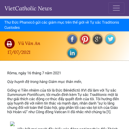
VietCatholic News
Thư Đức Phanxicô gửi các giám mục trên thế giới về Tự sắc Traditionis
Custodes
Vũ Văn An
17/07/2021
Rôma, ngày 16 tháng 7 năm 2021
Qúy huynh đệ trong hàng Giám mục thân mến
,
Giống vị Tiền nhiệm của tôi là Đức Bênêđíctô XVI đã làm với Tự sắc
Summorum Pontificum
, tôi muốn đính kèm Tự sắc
Traditionis
một lá
thư giải thích các động cơ thúc đẩy quyết định của tôi. Tôi hướng đến
qúy huynh đệ với niềm tín thác và mạnh dạn, nhân danh “sự lo lắng
chung đối với toàn thể Giáo hội, góp phần tối cao vào lợi ích của Giáo
hội Hoàn vũ” như Công đồng Vatican II đã nhắc nhở chúng ta [1].