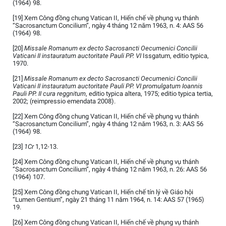
(1964) 98.
[19] Xem Công đồng chung Vatican II, Hiến chế về phụng vụ thánh
“Sacrosanctum Concilium”, ngày 4 tháng 12 năm 1963, n. 4: AAS 56
(1964) 98.
[20]
Missale Romanum ex decto Sacrosancti Oecumenici Concilii
Vaticani II instauratum auctoritate Pauli PP. VI
Issgatum, editio typica,
1970.
[21]
Missale Romanum ex decto Sacrosancti Oecumenici Concilii
Vaticani II instauratum auctoritate Pauli PP. VI promulgatum Ioannis
Pauli PP. II cura reggnitum
, editio typica altera, 1975; editio typica tertia,
2002; (reimpressio emendata 2008).
[22] Xem Công đồng chung Vatican II, Hiến chế về phụng vụ thánh
“Sacrosanctum Concilium”, ngày 4 tháng 12 năm 1963, n. 3: AAS 56
(1964) 98.
[23]
1Cr
1,12-13.
[24] Xem Công đồng chung Vatican II, Hiến chế về phụng vụ thánh
“Sacrosanctum Concilium”, ngày 4 tháng 12 năm 1963, n. 26: AAS 56
(1964) 107.
[25] Xem Công đồng chung Vatican II, Hiến chế tín lý về Giáo hội
“Lumen Gentium”, ngày 21 tháng 11 năm 1964, n. 14: AAS 57 (1965)
19.
[26] Xem Công đồng chung Vatican II, Hiến chế về phụng vụ thánh