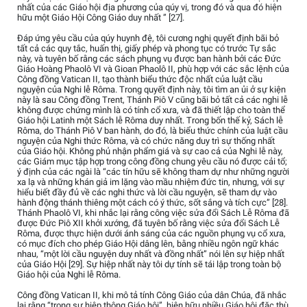
nhất của các Giáo hội địa phương của qúy vị, trong đó và qua đó hiện
hữu một Giáo Hội Công Giáo duy nhất ” [27].
Đáp ứng yêu cầu của qúy huynh đệ, tôi cương nghị quyết định bãi bỏ
tất cả các quy tắc, huấn thị, giấy phép và phong tục có trước Tự sắc
này, và tuyên bố rằng các sách phụng vụ được ban hành bởi các Đức
Giáo Hoàng Phaolô VI và Gioan Phaolô II, phù hợp với các sắc lệnh của
Công đồng Vatican II, tạo thành biểu thức độc nhất của luật cầu
nguyện của Nghi lễ Rôma. Trong quyết định này, tôi tìm an ủi ở sự kiện
này là sau Công đồng Trent, Thánh Piô V cũng bãi bỏ tất cả các nghi lễ
không được chứng mình là có tính cổ xưa, và đã thiết lập cho toàn thể
Giáo hội Latinh một Sách lễ Rôma duy nhất. Trong bốn thế kỷ, Sách lễ
Rôma, do Thánh Piô V ban hành, do đó, là biểu thức chính của luật cầu
nguyện của Nghi thức Rôma, và có chức năng duy trì sự thống nhất
của Giáo hội. Không phủ nhận phẩm giá và sự cao cả của Nghi lễ này,
các Giám mục tập hợp trong công đồng chung yêu cầu nó được cải tổ;
ý định của các ngài là “các tín hữu sẽ không tham dự như những người
xa lạ và những khán giả im lặng vào mầu nhiệm đức tin, nhưng, với sự
hiểu biết đầy đủ về các nghi thức và lời cầu nguyện, sẽ tham dự vào
hành động thánh thiêng một cách có ý thức, sốt sắng và tích cực” [28].
Thánh Phaolô VI, khi nhắc lại rằng công việc sửa đổi Sách Lễ Rôma đã
được Đức Piô XII khởi xướng, đã tuyên bố rằng việc sửa đổi Sách Lễ
Rôma, được thực hiện dưới ánh sáng của các nguồn phụng vụ cổ xưa,
có mục đích cho phép Giáo Hội dâng lên, bằng nhiều ngôn ngữ khác
nhau, “một lời cầu nguyện duy nhất và đồng nhất” nói lên sự hiệp nhất
của Giáo Hội [29]. Sự hiệp nhất này tôi dự tính sẽ tái lập trong toàn bộ
Giáo hội của Nghi lễ Rôma.
Công đồng Vatican II, khi mô tả tính Công Giáo của dân Chúa, đã nhắc
lại rằng “trong sự hiệp thông Giáo hội”, hiện hữu nhiều Giáo hội đặc thù