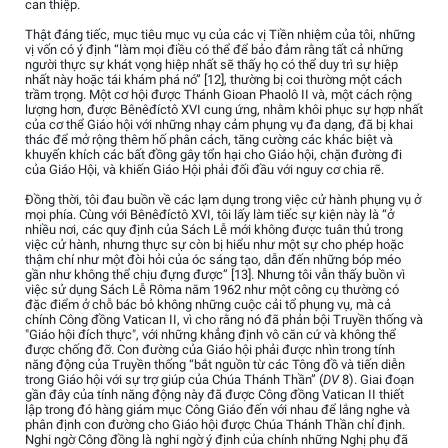
can thiệp.
Thật đáng tiếc, mục tiêu mục vụ của các vị Tiền nhiệm của tôi, những
vị vốn có ý định “làm mọi điều có thể để bảo đảm rằng tất cả những
người thực sự khát vọng hiệp nhất sẽ thấy họ có thể duy trì sự hiệp
nhất này hoặc tái khám phá nó” [12], thường bị coi thường một cách
trầm trọng. Một cơ hội được Thánh Gioan Phaolô II và, một cách rộng
lượng hơn, được Bênêđíctô XVI cung ứng, nhằm khôi phục sự hợp nhất
của cơ thể Giáo hội với những nhạy cảm phụng vụ đa dạng, đã bị khai
thác để mở rộng thêm hố phân cách, tăng cường các khác biệt và
khuyến khích các bất đồng gây tổn hại cho Giáo hội, chặn đường đi
của Giáo Hội, và khiến Giáo Hội phải đối đầu với nguy cơ chia rẽ.
Đồng thời, tôi đau buồn về các lạm dụng trong việc cử hành phụng vụ ở
mọi phía. Cùng với Bênêđíctô XVI, tôi lấy làm tiếc sự kiện này là “ở
nhiều nơi, các quy định của Sách Lễ mới không được tuân thủ trong
việc cử hành, nhưng thực sự còn bị hiểu như một sự cho phép hoặc
thậm chí như một đòi hỏi của óc sáng tạo, dẫn đến những bóp méo
gần như không thể chịu đựng được” [13]. Nhưng tôi vẫn thấy buồn vì
việc sử dụng Sách Lễ Rôma năm 1962 như một công cụ thường có
đặc điểm ở chỗ bác bỏ không những cuộc cải tổ phụng vụ, mà cả
chính Công đồng Vatican II, vì cho rằng nó đã phản bội Truyền thống và
"Giáo hội đích thực", với những khẳng định vô căn cứ và không thể
được chống đỡ. Con đường của Giáo hội phải được nhìn trong tính
năng động của Truyền thống “bắt nguồn từ các Tông đồ và tiến diễn
trong Giáo hội với sự trợ giúp của Chúa Thánh Thần” (
DV
8). Giai đoạn
gần đây của tính năng động này đã được Công đồng Vatican II thiết
lập trong đó hàng giám mục Công Giáo đến với nhau để lắng nghe và
phân định con đường cho Giáo hội được Chúa Thánh Thần chỉ định.
Nghi ngờ Công đồng là nghi ngờ ý định của chính những Nghị phụ đã