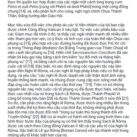
thực thi quyền lực hợp đoàn của các ngài một cách long trọng
cum
Petro et sub Petro
[cùng với Phêrô và dưới Phêrô] trong một công đồng
chung [14], và, nếu phân tích cho cùng, nghi ngờ chính Chúa Thánh
Thần, Đấng hướng dẫn Giáo Hội.
Mục tiêu sửa đổi việc cho phép do các Vị tiền nhiệm của tôi ban cấp
được chính Công đồng Vatican II nêu bật. Từ việc các phiếu bầu của
các Giám mục đệ trình ở đó, ta thấy các ngài nhấn mạnh rất nhiều đến
việc tham gia trọn vẹn, có ý thức và tích cực của toàn thể dân Chúa vào
phụng vụ [15], phù hợp với các đường hướng đã được Đức Piô XII chỉ
ra trong Thông điệp
Mediator Dei
[Đấng Trung gian của Thiên Chúa] về
việc canh tân phụng vụ [16]. Hiến chế
Sacrosanctum Concilium
đã xác
nhận lời kêu gọi này, bằng cách tìm kiếm “sự đổi mới và thăng tiến
phụng vụ” [17], và bằng cách chỉ ra các nguyên tắc nên hướng dẫn
cuộc cải tổ [18]. Đặc biệt, nó xác định rằng các nguyên tắc này liên
quan đến Nghi lễ Rôma, và các nghi lễ hợp pháp khác nếu có thể áp
dụng, và yêu cầu “các nghi lễ được duyệt xét cẩn thận dưới ánh sáng
truyền thống lành mạnh, và chúng được cung cấp sức sống mới để
đáp ứng các hoàn cảnh và nhu cầu thời nay ” [19]. Trên cơ sở những
nguyên tắc này, một cuộc cải tổ phụng vụ đã được thực hiện, với biểu
thức cao nhất của nó trong Sách Lễ Rôma, được Thánh Phaolô VI
công bố trong tiêu bản [20] và được Thánh Gioan Phaolô II sửa đổi [21].
Do đó, cần phải cho rằng Nghi lễ Rôma, được thích ứng nhiều lần trong
suốt nhiều thế kỷ theo nhu cầu của thời đại, không những phải được
bảo tồn mà còn được đổi mới “trong sự tuân thủ trung thành đối với
Truyền thống” [22]. Bất cứ ai muốn cử hành với lòng sùng kính theo các
hình thức trước đây của phụng vụ có thể tìm thấy trong Sách lễ Rôma
được cải cách theo Công đồng Vatican II tất cả các yếu tố của Nghi lễ
Rôma, đặc biệt là Lễ qui Rôma [Roman Canon] vốn tạo thành một trong
những yếu tố khác biệt hơn của nó.