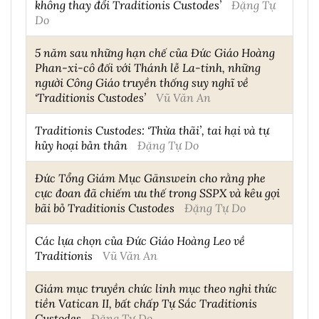
không thay đổi Traditionis Custodes’
Đặng Tự
Do
5 năm sau những hạn chế của Đức Giáo Hoàng
Phan-xi-cô đối với Thánh lễ La-tinh, những
người Công Giáo truyền thống suy nghĩ về
‘Traditionis Custodes’
Vũ Văn An
Traditionis Custodes: ‘Thừa thãi’, tai hại và tự
hủy hoại bản thân
Đặng Tự Do
Đức Tổng Giám Mục Gänswein cho rằng phe
cực đoan đã chiếm ưu thế trong SSPX và kêu gọi
bãi bỏ Traditionis Custodes
Đặng Tự Do
Các lựa chọn của Đức Giáo Hoàng Leo về
Traditionis
Vũ Văn An
Giám mục truyền chức linh mục theo nghi thức
tiền Vatican II, bất chấp Tự Sắc Traditionis
Custodes
Đặng Tự Do