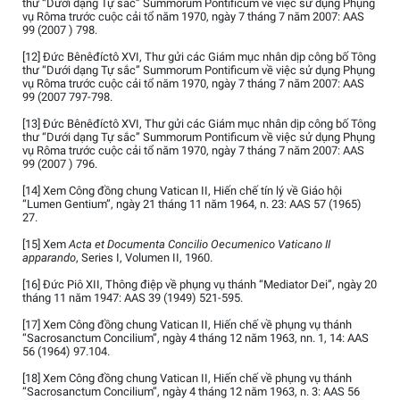
thư “Dưới dạng Tự sắc” Summorum Pontificum về việc sử dụng Phụng
vụ Rôma trước cuộc cải tổ năm 1970, ngày 7 tháng 7 năm 2007: AAS
99 (2007 ) 798.
[12] Đức Bênêđíctô XVI, Thư gửi các Giám mục nhân dịp công bố Tông
thư “Dưới dạng Tự sắc” Summorum Pontificum về việc sử dụng Phụng
vụ Rôma trước cuộc cải tổ năm 1970, ngày 7 tháng 7 năm 2007: AAS
99 (2007 797-798.
[13] Đức Bênêđíctô XVI, Thư gửi các Giám mục nhân dịp công bố Tông
thư “Dưới dạng Tự sắc” Summorum Pontificum về việc sử dụng Phụng
vụ Rôma trước cuộc cải tổ năm 1970, ngày 7 tháng 7 năm 2007: AAS
99 (2007 ) 796.
[14] Xem Công đồng chung Vatican II, Hiến chế tín lý về Giáo hội
“Lumen Gentium”, ngày 21 tháng 11 năm 1964, n. 23: AAS 57 (1965)
27.
[15] Xem
Acta et Documenta Concilio Oecumenico Vaticano II
apparando
, Series I, Volumen II, 1960.
[16] Đức Piô XII, Thông điệp về phụng vụ thánh “Mediator Dei”, ngày 20
tháng 11 năm 1947: AAS 39 (1949) 521-595.
[17] Xem Công đồng chung Vatican II, Hiến chế về phụng vụ thánh
“Sacrosanctum Concilium”, ngày 4 tháng 12 năm 1963, nn. 1, 14: AAS
56 (1964) 97.104.
[18] Xem Công đồng chung Vatican II, Hiến chế về phụng vụ thánh
“Sacrosanctum Concilium”, ngày 4 tháng 12 năm 1963, n. 3: AAS 56