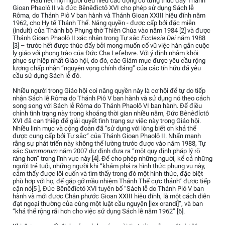
Hầu hết mọi người đều hiểu các động cơ từng thúc đẩy Thánh
Gioan Phaolô II và đức Bênêđictô XVI cho phép sử dụng Sách lễ
Rôma, do Thánh Piô V ban hành và Thánh Gioan XXIII hiệu đính năm
1962, cho Hy tế Thánh Thể. Năng quyền - được cấp bởi đặc miễn
(indult) của Thánh bộ Phụng thờ Thiên Chúa vào năm 1984 [2] và được
Thánh Gioan Phaolô II xác nhận trong Tự sắc
Ecclesia Dei
năm 1988
[3] – trước hết được thúc đẩy bởi mong muốn cổ vũ việc hàn gắn cuộc
ly giáo với phong trào của Đức Cha Lefebvre. Với ý định nhằm khôi
phục sự hiệp nhất Giáo hội, do đó, các Giám mục được yêu cầu rộng
lượng chấp nhận “nguyện vọng chính đáng” của các tín hữu đã yêu
cầu sử dụng Sách lễ đó.
Nhiều người trong Giáo hội coi năng quyền này là cơ hội để tự do tiếp
nhận Sách lễ Rôma do Thánh Piô V ban hành và sử dụng nó theo cách
song song với Sách lễ Rôma do Thánh Phaolô VI ban hành. Để điều
chỉnh tình trạng này trong khoảng thời gian nhiều năm, Đức Bênêđíctô
XVI đã can thiệp để giải quyết tình trạng sự việc này trong Giáo hội.
Nhiều linh mục và cộng đoàn đã “sử dụng với lòng biết ơn khả thể
được cung cấp bởi Tự sắc” của Thánh Gioan Phaolô II. Nhấn mạnh
rằng sự phát triển này không thể lường trước được vào năm 1988, Tự
sắc
Summorum
năm 2007 dự định đưa ra “một quy định pháp lý rõ
ràng hơn” trong lĩnh vực này [4]. Để cho phép những người, kể cả những
người trẻ tuổi, những người khi “khám phá ra hình thức phụng vụ này,
cảm thấy được lôi cuốn và tìm thấy trong đó một hình thức, đặc biệt
phù hợp với họ, để gặp gỡ mầu nhiệm Thánh Thể cực thánh” được tiếp
cận nó[5 ], Đức Bênêđíctô XVI tuyên bố “Sách lễ do Thánh Piô V ban
hành và mới được Chân phước Gioan XXIII hiệu đính, là một cách diễn
đạt ngoại thường của cùng một luật cầu nguyện [lex orandi]”, và ban
“khả thể rộng rãi hơn cho việc sử dụng Sách lễ năm 1962” [6].