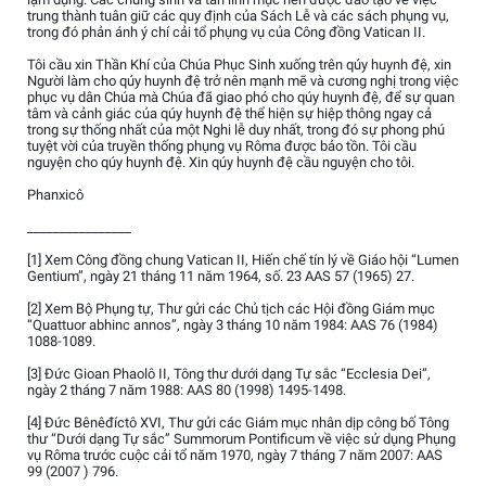
trung thành tuân giữ các quy định của Sách Lễ và các sách phụng vụ,
trong đó phản ánh ý chí cải tổ phụng vụ của Công đồng Vatican II.
Tôi cầu xin Thần Khí của Chúa Phục Sinh xuống trên qúy huynh đệ, xin
Người làm cho qúy huynh đệ trở nên mạnh mẽ và cương nghị trong việc
phục vụ dân Chúa mà Chúa đã giao phó cho qúy huynh đệ, để sự quan
tâm và cảnh giác của qúy huynh đệ thể hiện sự hiệp thông ngay cả
trong sự thống nhất của một Nghi lễ duy nhất, trong đó sự phong phú
tuyệt vời của truyền thống phụng vụ Rôma được bảo tồn. Tôi cầu
nguyện cho qúy huynh đệ. Xin qúy huynh đệ cầu nguyện cho tôi.
Phanxicô
________________
[1] Xem Công đồng chung Vatican II, Hiến chế tín lý về Giáo hội “Lumen
Gentium”, ngày 21 tháng 11 năm 1964, số. 23 AAS 57 (1965) 27.
[2] Xem Bộ Phụng tự, Thư gửi các Chủ tịch các Hội đồng Giám mục
“Quattuor abhinc annos”, ngày 3 tháng 10 năm 1984: AAS 76 (1984)
1088-1089.
[3] Đức Gioan Phaolô II, Tông thư dưới dạng Tự sắc “Ecclesia Dei”,
ngày 2 tháng 7 năm 1988: AAS 80 (1998) 1495-1498.
[4] Đức Bênêđíctô XVI, Thư gửi các Giám mục nhân dịp công bố Tông
thư “Dưới dạng Tự sắc” Summorum Pontificum về việc sử dụng Phụng
vụ Rôma trước cuộc cải tổ năm 1970, ngày 7 tháng 7 năm 2007: AAS
99 (2007 ) 796.