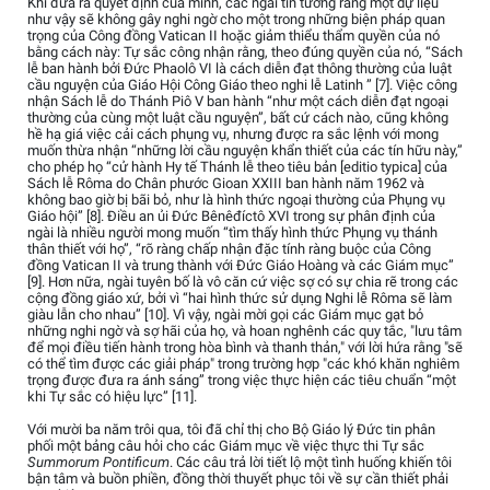
Khi đưa ra quyết định của mình, các ngài tin tưởng rằng một dự liệu
như vậy sẽ không gây nghi ngờ cho một trong những biện pháp quan
trọng của Công đồng Vatican II hoặc giảm thiểu thẩm quyền của nó
bằng cách này: Tự sắc công nhận rằng, theo đúng quyền của nó, “Sách
lễ ban hành bởi Đức Phaolô VI là cách diễn đạt thông thường của luật
cầu nguyện của Giáo Hội Công Giáo theo nghi lễ Latinh ” [7]. Việc công
nhận Sách lễ do Thánh Piô V ban hành “như một cách diễn đạt ngoại
thường của cùng một luật cầu nguyện”, bất cứ cách nào, cũng không
hề hạ giá việc cải cách phụng vụ, nhưng được ra sắc lệnh với mong
muốn thừa nhận “những lời cầu nguyện khẩn thiết của các tín hữu này,”
cho phép họ “cử hành Hy tế Thánh lễ theo tiêu bản [editio typica] của
Sách lễ Rôma do Chân phước Gioan XXIII ban hành năm 1962 và
không bao giờ bị bãi bỏ, như là hình thức ngoại thường của Phụng vụ
Giáo hội” [8]. Điều an ủi Đức Bênêđíctô XVI trong sự phân định của
ngài là nhiều người mong muốn “tìm thấy hình thức Phụng vụ thánh
thân thiết với họ”, “rõ ràng chấp nhận đặc tính ràng buộc của Công
đồng Vatican II và trung thành với Đức Giáo Hoàng và các Giám mục”
[9]. Hơn nữa, ngài tuyên bố là vô căn cứ việc sợ có sự chia rẽ trong các
cộng đồng giáo xứ, bởi vì “hai hình thức sử dụng Nghi lễ Rôma sẽ làm
giàu lẫn cho nhau” [10]. Vì vậy, ngài mời gọi các Giám mục gạt bỏ
những nghi ngờ và sợ hãi của họ, và hoan nghênh các quy tắc, "lưu tâm
để mọi điều tiến hành trong hòa bình và thanh thản," với lời hứa rằng "sẽ
có thể tìm được các giải pháp" trong trường hợp "các khó khăn nghiêm
trọng được đưa ra ánh sáng” trong việc thực hiện các tiêu chuẩn “một
khi Tự sắc có hiệu lực” [11].
Với mười ba năm trôi qua, tôi đã chỉ thị cho Bộ Giáo lý Đức tin phân
phối một bảng câu hỏi cho các Giám mục về việc thực thi Tự sắc
Summorum Pontificum
. Các câu trả lời tiết lộ một tình huống khiến tôi
bận tâm và buồn phiền, đồng thời thuyết phục tôi về sự cần thiết phải