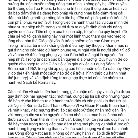
hưởng thụ các truyền thống riêng của mình, không gây hại đến quyền
tối thượng của Tòa Phêrô, là tòa chủ trì tình hiệp thông bác ái hoàn vũ,
đã bảo đảm tính đa dạng hợp pháp và cùng nhau bảo đảm rằng cái
đặc thù không những không làm tổn hại đến cái phổ quát mà trên hết
còn phải phục vụ nó” [30]. Trong việc thi hành thừa tác vụ của mình để
phục vụ sự hiệp nhất, trong khi tôi đưa ra quyết định đình chỉ năng
quyền do các vị Tiền nhiệm của tôi ban cấp, tôi yêu cầu qúy huynh đệ
chia sẻ với tôi gánh nặng này như một hình thức tham gia vào viêc lo
lắng cho toàn thể Giáo hội vốn là trách nhiệm của các Giám mục.
Trong Tự sắc, tôi muốn khẳng định điều này: tùy thuộc vị Giám mục ra
qui định cho các việc cử hành phụng vụ, vì ngài vốn là người phối trí, cổ
vũ và bảo vệ đời sống phụng vụ của Giáo hội mà ngài là nguyên tắc
hiệp nhất. Trong tư cách các bản quyền địa phương, Qúy huynh đệ có
quyền cho phép tại các Giáo Hội của qúy vị việc sử dụng Sách Lễ
Rôma năm 1962, trong khi áp dụng các tiêu chuẩn của Tự sắc này. Qúy
vị có thể tiến hành một cách nào đó để trở lại hình thức cử hành nhất
thể [unitary], và xác định từng trường hợp thực tại của các nhóm cử
hành với Sách Lễ Rôma này.
Các chỉ dẫn về cách tiến hành trong giáo phận của qúy vị chủ yếu được
quy định bởi hai nguyên tắc: một mặt, cung cấp lợi ích cho những người
đã bén rễ vào hình thức cử hành trước đây và cần phải kịp thời trở lại
với Nghi lễ Rôma do Các Thánh Phaolô VI và Gioan Phaolô II ban hành,
và mặt khác, việc ngừng thiết lập các giáo xứ tòng nhân mới gắn liền
với mong muốn và ước nguyện của cá nhân linh mục hơn là nhu cầu
thực sự của “Dân thánh Thiên Chúa”. Đồng thời, tôi yêu cầu qúy huynh
đệ hãy thận trọng trong việc bảo đảm rằng mọi phụng vụ phải được cử
hành trang trọng và trung thành với các sách phụng vụ được ban hành
sau Công đồng Vatican II, không có những hành vi lập dị dễ trở thành
lạm dụng. Các chủng sinh và tân linh mục nên được đào tạo về việc