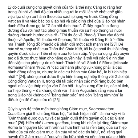
Lý do cuối cùng cho quyết định của tôi là thế này: Càng rõ ràng hơn
trong lời nói và thái độ của nhiều người là mối liên hệ chặt chẽ giữa
việc lựa chọn cử hành theo các sách phụng vụ trước Công đồng
Vatican II và việc bác bỏ Giáo hội và các định chế của Giáo hội nhân
danh điều được gọi là “Giáo hội đích thực”. Ở đây, người ta đang
đương đầu với một tác phong mâu thuẫn với sự hiệp thông và nuôi
dưỡng khuynh hướng chia rẽ - “Tôi thuộc về Phaolô; Thay vào đó tôi
thuộc về Apollo; Tôi thuộc về Cephas; Tôi thuộc về Đấng Kitô ”- điều
mà Thánh Tông đồ Phaolô đã phản đối một cách mạnh mẽ [23]. Để
bảo vệ sự hợp nhất của Thân thể Chúa Kitô, tôi buộc phải thu hồi năng
quyền được các vị Tiền nhiệm của tôi ban cấp. Việc sử dụng đầy xuyên
tạc đã được thực hiện cho năng quyền này là trái với các ý định dẫn
đến việc cho phép tự do cử hành Thánh lễ với Sách Lễ Rôma [Missale
Romanum] năm 1962. Vì “các cử hành phụng vụ không phải là các
hành động riêng tư, nhưng là các cử hành của Giáo hội, là bí tích hiệp
nhất ” [24], chúng phải được thực hiện trong sự hiệp thông với Giáo hội.
Công đồng Vatican II, trong khi tái xác nhận các mối ràng buộc bên
ngoài của việc tháp nhập vào Giáo hội - tuyên xưng đức tin, các bí tích,
sự hiệp thông – đã khẳng định với Thánh Augustinô rằng việc ở lại
trong Giáo hội không chỉ “bằng thân xác” mà còn “bằng tâm hồn” là
điều kiện để được cứu rỗi [25].
Qúy huynh đệ thân mến trong hàng Giám mục,
Sacrosanctum
Concilium
giải thích rằng Giáo hội, “bí tích hiệp nhất”, là như vậy vì là
“Dân thánh được quy tụ và cai quản dưới thẩm quyền của các Giám
mục” [26]. Hiến chế
Lumen gentium
, trong khi nhắc lại rằng Giám mục
Rôma là “nguyên tắc vĩnh viễn và hữu hình và là nền tảng của sự hiệp
nhất của cả các giám mục lẫn của vô số các tín hữu”, nói rằng quý
huynh đệ Giám mục là “nguyên tắc hữu hình và nền tảng của sự hiệp