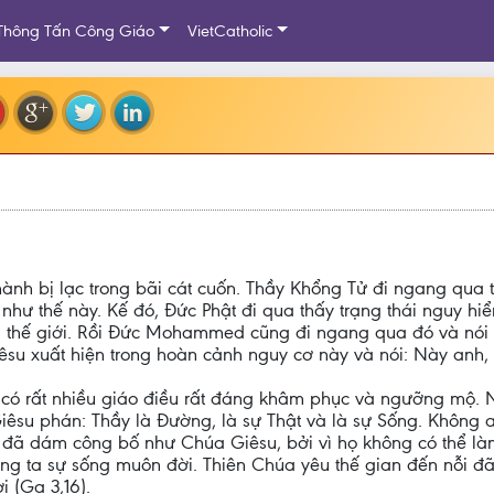
Thông Tấn Công Giáo
VietCatholic
hành bị lạc trong bãi cát cuốn. Thầy Khổng Tử đi ngang qua 
 như thế này. Kế đó, Đức Phật đi qua thấy trạng thái nguy hi
 thế giới. Rồi Đức Mohammed cũng đi ngang qua đó và nói v
su xuất hiện trong hoàn cảnh nguy cơ này và nói: Này anh, 
iáo có rất nhiều giáo điều rất đáng khâm phục và ngưỡng mộ.
a Giêsu phán: Thầy là Đường, là sự Thật và là sự Sống. Khôn
ào đã dám công bố như Chúa Giêsu, bởi vì họ không có thể là
húng ta sự sống muôn đời. Thiên Chúa yêu thế gian đến nỗi đ
 (Ga 3,16).