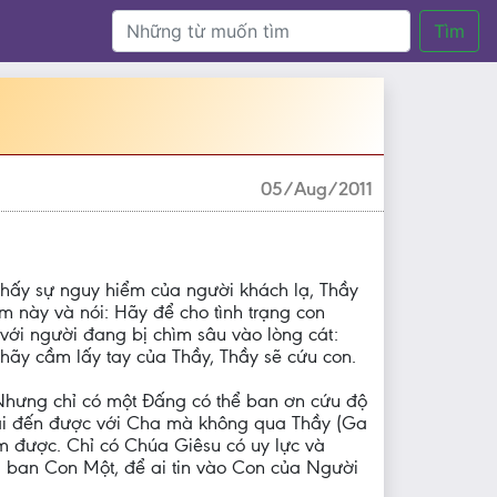
Tìm
05/Aug/2011
thấy sự nguy hiểm của người khách lạ, Thầy
ểm này và nói: Hãy để cho tình trạng con
ới người đang bị chìm sâu vào lòng cát:
hãy cầm lấy tay của Thầy, Thầy sẽ cứu con.
 Nhưng chỉ có một Đấng có thể ban ơn cứu độ
g ai đến được với Cha mà không qua Thầy (Ga
m được. Chỉ có Chúa Giêsu có uy lực và
ã ban Con Một, để ai tin vào Con của Người