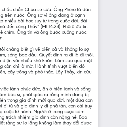
g, chắc chắn Chúa sẽ cứu. Ông Phêrô là dân
ng trên nước. Ông sợ vì ông đang ở cạnh
 nhiều bài học suy tư trong cuộc đời. Bài
 mà đến cùng Thầy" (Mt 14,28). Phêrô đã tin
sẽ chìm. Ông tin và ông bước xuống nước.
m.
 tôi chẳng biết gì về biển cả và không lo sợ
, sóng bạc đầu. Quyết định ra đi là đi thôi.
ối diện với nhiều khó khăn. Làm sao qua mặt
g còn chỉ lờ mờ. Hành trình vượt biển đó
ện, cậy trông và phó thác. Lậy Thầy, xin cứu
việc lành phúc đức, ăn ở hiền lành và sống
ám bác sĩ, phát giác ra rằng mình đang bị
 viên trong gia đình mới qua đời, một đứa con
i tù và gia đình ly dị phá tán, con cái trụy
ong cuộc lữ hành. Người ở trong cuộc cảm
ng trách nhiệm gia đình còn nặng nề. Bao
iết rằng sự lo lắng không làm thay đổi được