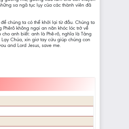
những sa ngã tục lụy của các thành viên đã
để chúng ta có thể khởi lại từ đầu. Chúng ta
g Phêrô không ngại an năn khóc lóc trở về
ho anh biết: anh là Phê-rô, nghĩa là Tảng
. Lạy Chúa, xin giơ tay cứu giúp chúng con
 you and Lord Jesus, save me.