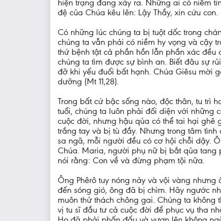
hiện trạng đang xảy ra. Những ai có niềm ti
đệ của Chúa kêu lên: Lậy Thầy, xin cứu con.
Có những lúc chúng ta bị tuột dốc trong chán
chúng ta vẫn phải có niềm hy vọng và cậy tr
thứ bệnh tật cả phần hồn lẫn phần xác đều 
chúng ta tìm được sự bình an. Biết đâu sự rủi
đỡ khi yếu đuối bất hạnh. Chúa Giêsu mời gọ
dưỡng (Mt 11,28).
Trong bất cứ bậc sống nào, độc thân, tu trì
tuổi, chúng ta luôn phải đối diện với những
cuộc đời, nhưng hậu qủa có thể tai hại ghê g
trắng tay và bị tù đầy. Nhưng trong tâm tình
sa ngã, mỗi người đều có cơ hội chỗi dậy. 
Chúa. Maria, người phụ nữ bị bắt qủa tang p
nói rằng: Con về và đừng phạm tội nữa.
Ông Phêrô tuy nóng nảy và vội vàng nhưng ô
đến sóng gió, ông đã bị chìm. Hãy ngước nhì
muôn thử thách chông gai. Chúng ta không th
vị tu sĩ đầu tư cả cuộc đời để phục vụ tha 
Họ đã phải phấn đấu và vươn lên không ngừ