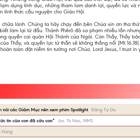
 lạm dụng tính dục, những tham lam danh lợi, quyền lực và 
n tỉnh thức cầu nguyện cho Giáo Hội.
 chữa lành. Chúng ta hãy chạy đến bên Chúa xin ơn tha thứ 
a biết làm lại từ đầu. Thánh Phêrô đã sa phạm nhiều lần nhưn
ng quyền cai quản Hội Thánh của Ngài. Còn Thầy, Thầy bảo c
của Thầy, và quyền lực tử thần sẽ không thắng nổi (Mt 16,18)
oàn toàn đặt niềm tin tưởng nơi Chúa. Lord Jesus, I trust in
n nói các Giám Mục nên xem phim Spotlight
Đặng Tự Do
ức tin của con đã cứu con”
Jos. Tú Nạc, NMS
t Hùng