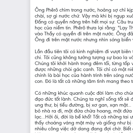
Ông Phêrô chìm trong nước, hoảng sợ chỉ kịp
chài, sợ gì nước chứ. Vậy mà khi bị ngụp x
Đấng có quyền năng trên hết mọi sự. Câu tru
học của niềm tin. Phêrô thưa lại rằng: "Lạy T
vào Thầy có quyền đi trên mặt nước. Ông đã
Ông đi trên mặt nước nhưng nhìn sóng biển 
Lần đầu tiên tôi có kinh nghiệm đi vượt biên 
chi. Tôi cũng không tưởng tượng sự bao la v
Chúng tôi khởi hành trong đêm tối, từng tốp
được những chòi gác canh. Tôi chỉ có một ni
chính là bài học của hành trình trên sóng nư
con. Đó là tất cả những tâm tình mang theo t
Có những khúc quanh cuộc đời làm cho chúng
đạo đức tốt lành. Chúng ta nghĩ sống tốt sẽ
ung thư, bị tiểu đường, bị xơ gan, xạn mật..
bỏ nhà ra đi, một đứa chửa hoang, một đứa rơ
lạc…Hỡi ôi, đời là bể khổ! Tất cả những tai
thấy choáng váng mặt mày và giống như bị c
nhiêu công việc dở dang đang đợi chờ. Biết 