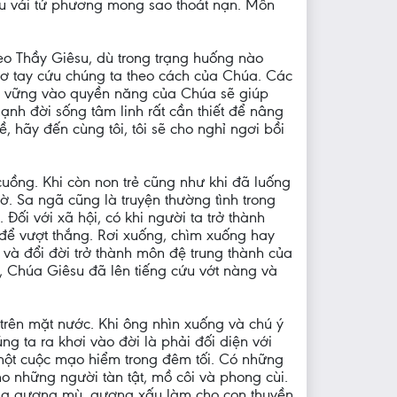
cầu vái tứ phương mong sao thoát nạn. Môn
theo Thầy Giêsu, dù trong trạng huống nào
giơ tay cứu chúng ta theo cách của Chúa. Các
ên vững vào quyền năng của Chúa sẽ giúp
mạnh đời sống tâm linh rất cần thiết để nâng
 hãy đến cùng tôi, tôi sẽ cho nghỉ ngơi bồi
cuồng. Khi còn non trẻ cũng như khi đã luống
ờ. Sa ngã cũng là truyện thường tình trong
ối với xã hội, có khi người ta trở thành
h để vượt thắng. Rơi xuống, chìm xuống hay
và đổi đời trở thành môn đệ trung thành của
, Chúa Giêsu đã lên tiếng cứu vớt nàng và
rên mặt nước. Khi ông nhìn xuống và chú ý
g ta ra khơi vào đời là phải đối diện với
 một cuộc mạo hiểm trong đêm tối. Có những
o những người tàn tật, mồ côi và phong cùi.
ững gương mù, gương xấu làm cho con thuyền