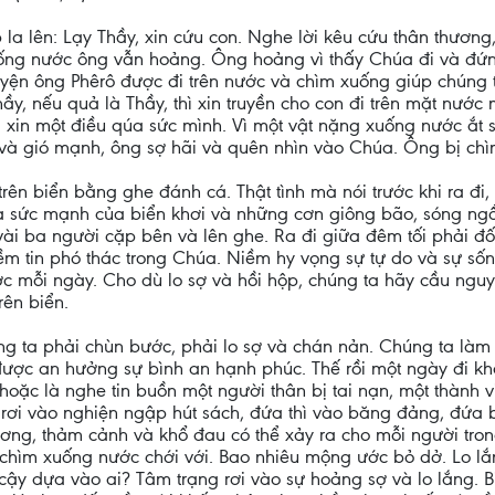
 la lên: Lạy Thầy, xin cứu con. Nghe lời kêu cứu thân thươn
uống nước ông vẫn hoảng. Ông hoảng vì thấy Chúa đi và đứ
yện ông Phêrô được đi trên nước và chìm xuống giúp chúng ta
hầy, nếu quả là Thầy, thì xin truyền cho con đi trên mặt nước
 xin một điều qúa sức mình. Vì một vật nặng xuống nước ắt 
và gió mạnh, ông sợ hãi và quên nhìn vào Chúa. Ông bị chì
trên biển bằng ghe đánh cá. Thật tình mà nói trước khi ra đi,
à sức mạnh của biển khơi và những cơn giông bão, sóng ngầm
 vài ba người cặp bên và lên ghe. Ra đi giữa đêm tối phải đ
ềm tin phó thác trong Chúa. Niềm hy vọng sự tự do và sự sốn
ớc mỗi ngày. Cho dù lo sợ và hồi hộp, chúng ta hãy cầu nguy
rên biển.
 ta phải chùn bước, phải lo sợ và chán nản. Chúng ta làm 
 được an hưởng sự bình an hạnh phúc. Thế rồi một ngày đi kh
. hoặc là nghe tin buồn một người thân bị tai nạn, một thành
i vào nghiện ngập hút sách, đứa thì vào băng đảng, đứa bị đ
 ương, thảm cảnh và khổ đau có thể xảy ra cho mỗi người tr
hìm xuống nước chới với. Bao nhiêu mộng ước bỏ dở. Lo lắ
cậy dựa vào ai? Tâm trạng rơi vào sự hoảng sợ và lo lắng. B