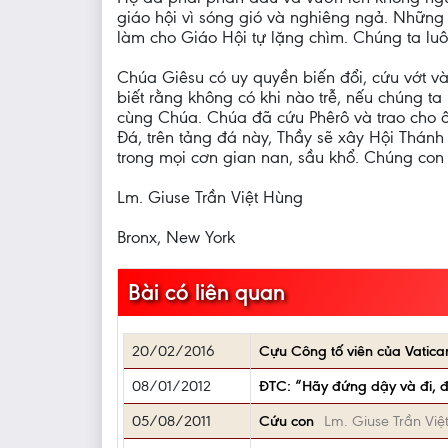
giáo hội vì sóng gió và nghiêng ngả. Những
làm cho Giáo Hội tự lặng chìm. Chúng ta luô
Chúa Giêsu có uy quyền biến đổi, cứu vớt và
biết rằng không có khi nào trễ, nếu chúng t
cùng Chúa. Chúa đã cứu Phêrô và trao cho ô
Đá, trên tảng đá này, Thầy sẽ xây Hội Thánh 
trong mọi cơn gian nan, sầu khổ. Chúng con h
Lm. Giuse Trần Việt Hùng
Bronx, New York
Bài có liên quan
20/02/2016
Cựu Công tố viên của Vatica
08/01/2012
ĐTC: “Hãy đứng dậy và đi, đ
05/08/2011
Cứu con
Lm. Giuse Trần Việ