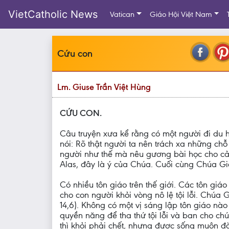
VietCatholic News
Vatican
Giáo Hội Việt Nam
Cứu con
Lm. Giuse Trần Việt Hùng
CỨU CON.
Câu truyện xưa kể rằng có một người đi du 
nói: Rõ thật người ta nên trách xa những chỗ
người như thế mà nêu gương bài học cho cả
Alas, đây là ý của Chúa. Cuối cùng Chúa Giê
Có nhiều tôn giáo trên thế giới. Các tôn g
cho con người khỏi vòng nô lệ tội lỗi. Chú
14,6). Không có một vị sáng lập tôn giáo n
quyền năng để tha thứ tội lỗi và ban cho c
thì khỏi phải chết, nhưng được sống muôn đời