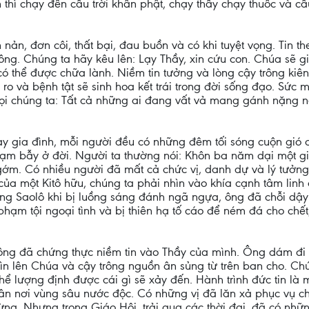
n thì chạy đến cầu trời khấn phật, chạy thầy chạy thuốc và 
 nản, đơn côi, thất bại, đau buồn và có khi tuyệt vọng. Tin 
ông. Chúng ta hãy kêu lên: Lạy Thầy, xin cứu con. Chúa sẽ 
có thể được chữa lành. Niềm tin tưởng và lòng cậy trông ki
 ro và bệnh tật sẽ sinh hoa kết trái trong đời sống đạo. Sức 
i chúng ta: Tất cả những ai đang vất vả mang gánh nặng nề,
 hay gia đình, mỗi người đều có những đêm tối sóng cuộn gió 
 cạm bẫy ở đời. Người ta thường nói: Khôn ba năm dại một gi
ớm. Có nhiều người đã mất cả chức vị, danh dự và lý tưởng. Đ
 của một Kitô hữu, chúng ta phải nhìn vào khía cạnh tâm lin
Ông Saolô khi bị luồng sáng đánh ngã ngựa, ông đã chỗi dậy 
hạm tội ngoại tình và bị thiên hạ tố cáo để ném đá cho chết
ng đã chứng thực niềm tin vào Thầy của mình. Ông dám đi t
n lên Chúa và cậy trông nguồn ân sủng từ trên ban cho. Chún
ể lượng định được cái gì sẽ xảy đến. Hành trình đức tin là
nhân nơi vùng sâu nước độc. Có những vị đã lăn xả phục vụ ch
ng. Nhưng trong Giáo Hội, trải qua các thời đại, đã có nh