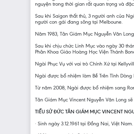
nguyện trong thời gian rất quan trọng và đặc 
Sau khi Saigon thất thủ, 3 người anh của Ng
người con gái đang sông tại Melboune.
Năm 1983, Tân Giám Mục Nguyễn Văn Long tr
Sau khi chịu chức Linh Mục vào ngày 30 thá
Phân Khoa Giáo Hoàng Học Viện Thánh Bona
Ngài Phục Vụ với vai trò Chính Xứ tại Kellyv
Ngài được bổ nhiệm làm Bề Trên Tỉnh Dòng 
Từ năm 2008, Ngài được bổ nhiệm sang Rom
Tân Giám Mục Vincent Nguyễn Văn Long sẽ t
TIỂU SỬ ĐỨC TÂN GIÁM MỤC VINCENT NG
· Sinh ngày 3.12.1961 tại Đồng Nai, Việt Nam.