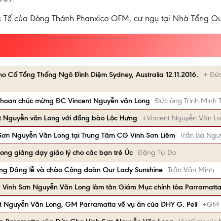
ốc Tế của Dòng Thánh Phanxico OFM, cư ngụ tại Nhà Tổng Q
 Cố Tổng Thống Ngô Đình Diệm Sydney, Australia 12.11.2016.
+ Đứ
 hoan chúc mừng ĐC Vincent Nguyễn văn Long
Đức ông Trịnh Minh T
t Nguyễn văn Long với đồng bào Lộc Hưng
+Vincent Nguyễn Văn L
 Sơn Nguyễn Văn Long tại Trung Tâm CG Vinh Sơn Liêm
Trần Bá Ngu
ng giảng dạy giáo lý cho các bạn trẻ Úc
Đặng Tự Do
ng Dâng lễ và chào Cộng đoàn Our Lady Sunshine
Trần Văn Minh
 Vinh Sơn Nguyễn Văn Long làm tân Giám Mục chính tòa Parramatt
 Nguyễn Văn Long, GM Parramatta về vụ án của ĐHY G. Pell
+GM 