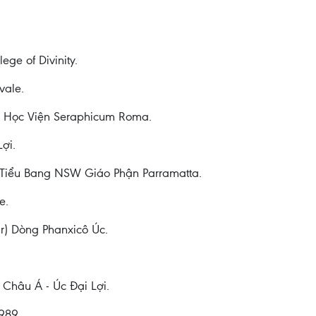
ge of Divinity.
vale.
ại Học Viện Seraphicum Roma.
ợi.
e, Tiểu Bang NSW Giáo Phận Parramatta.
e.
r) Dòng Phanxicô Úc.
 Châu Á - Úc Đại Lợi.
989.