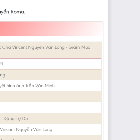
uyền Roma.
c Cha Vincent Nguyễn Văn Long - Giám Mục
rí
ong
yệt hình ảnh Trần Văn Minh
a
Đặng Tự Do
Vincent Nguyễn Văn Long