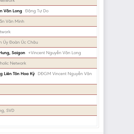
 Network
ễn Văn Long
Đặng Tự Do
rần Văn Minh
etwork
n Úy Đoàn Úc Châu
 Hung, Saigon
+Vincent Nguyễn Văn Long
holic Network
 Liên Tôn Hoa Kỳ
DĐGM Vincent Nguyễn Văn
ng, SVD