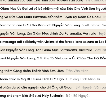
hận Paramatta của Đức Cha Vinh Sơn Nguyễn Văn Long
VietCatholic
 Giám Mục Úc Đại Lợi về bổ nhiệm mới của Đức Cha Vinh Sơn Nguy
ong và Đức Cha Mark Edwards đến thăm Tuyên Úy Đoàn Úc Châu
T
n Paramatta của Đức Cha Vinh Sơn Nguyễn Văn Long
VietCatholic N
yễn Văn Long, tân Giám Mục chính tòa Paramatta, Australia
Tuyê
message odf solidarity with victims of the forced land seizure at Loc
Sơn Nguyễn Văn Long, Tân Giám Mục Parramatta, Australia
VietCat
cent Nguyễn Văn Long, GM Phụ Tá Melbourne Úc Châu Cho Hội Đồng
ng thăm Cộng đoàn Thánh Vinh Sơn Liêm
Trần Văn Minh
 hoan chúc mừng ĐC Giuse Đinh Đức Đạo
Đức ông Trịnh Minh Trí
el phân ưu và cầu nguyện cho LH Ông cố Gioan
LM Nguyễn Văn Lo
ng chào tạm biệt Giáo xứ Holy Eucharist
Trần Bá Nguyệt