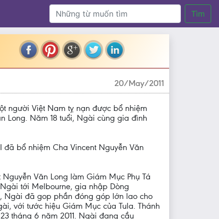
Tìm
20/May/2011
một người Việt Nam tỵ nạn được bổ nhiệm
 Long. Năm 18 tuổi, Ngài cùng gia đình
I đã bổ nhiệm Cha Vincent Nguyễn Văn
nt Nguyễn Văn Long làm Giám Mục Phụ Tá
. Ngài tới Melbourne, gia nhập Dòng
ài, Ngài đã gop phần đóng góp lớn lao cho
ài, với tước hiệu Giám Mục của Tula. Thánh
y 23 tháng 6 năm 2011. Ngài đang cầu