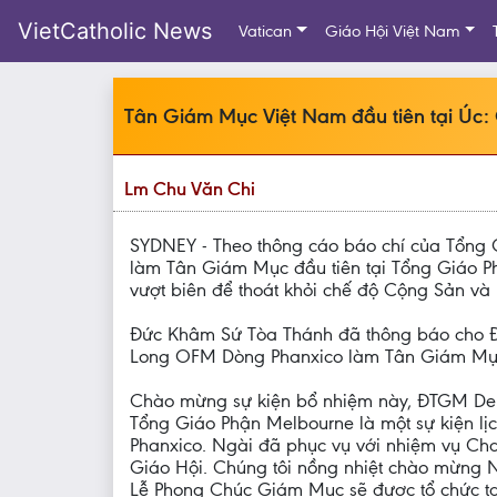
VietCatholic News
Vatican
Giáo Hội Việt Nam
Tân Giám Mục Việt Nam đầu tiên tại Úc
Lm Chu Văn Chi
SYDNEY - Theo thông cáo báo chí của Tổng G
làm Tân Giám Mục đầu tiên tại Tổng Giáo P
vượt biên để thoát khỏi chế độ Cộng Sản và
Đức Khâm Sứ Tòa Thánh đã thông báo cho Đ
Long OFM Dòng Phanxico làm Tân Giám Mục
Chào mừng sự kiện bổ nhiệm này, ĐTGM Den
Tổng Giáo Phận Melbourne là một sự kiện lịc
Phanxico. Ngài đã phục vụ với nhiệm vụ Cha
Giáo Hội. Chúng tôi nồng nhiệt chào mừng N
Lễ Phong Chúc Giám Mục sẽ được tổ chức tại