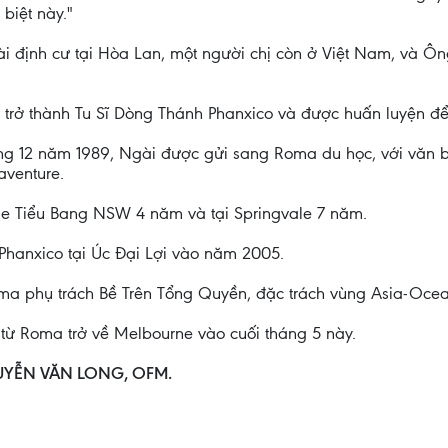
biệt này."
ài định cư tại Hòa Lan, một người chị còn ở Việt Nam, và Ông
ở thành Tu Sĩ Dòng Thánh Phanxico và được huấn luyện để t
ng 12 năm 1989, Ngài được gửi sang Roma du học, với văn bằ
venture.
ille Tiểu Bang NSW 4 năm và tại Springvale 7 năm.
Phanxico tại Úc Đại Lợi vào năm 2005.
a phụ trách Bề Trên Tổng Quyền, đặc trách vùng Asia-Ocea
ừ Roma trở về Melbourne vào cuối tháng 5 này.
UYỄN VĂN LONG, OFM.