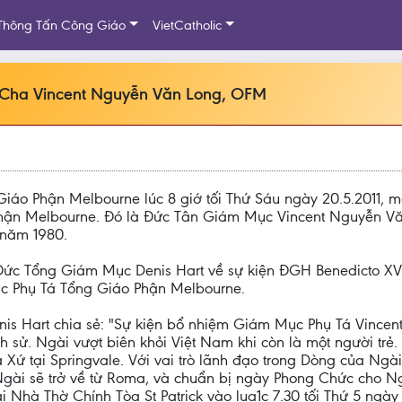
Thông Tấn Công Giáo
VietCatholic
: Cha Vincent Nguyễn Văn Long, OFM
iáo Phận Melbourne lúc 8 giớ tối Thứ Sáu ngày 20.5.2011, 
hận Melbourne. Đó là Đức Tân Giám Mục Vincent Nguyễn Văn
 năm 1980.
ức Tổng Giám Mục Denis Hart về sự kiện ĐGH Benedicto XV
 Phụ Tá Tổng Giáo Phận Melbourne.
is Hart chia sẻ: "Sự kiện bổ nhiệm Giám Mục Phụ Tá Vince
h sử. Ngài vượt biên khỏi Việt Nam khi còn là một người trẻ
 Xứ tại Springvale. Với vai trò lãnh đạo trong Dòng của Ng
gài sẽ trở về từ Roma, và chuẩn bị ngày Phong Chức cho Ng
 Nhà Thờ Chính Tòa St Patrick vào lua1c 7.30 tối Thứ 5 ngà