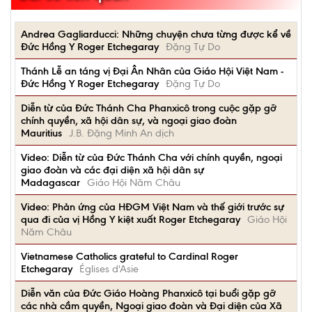
Andrea Gagliarducci: Những chuyện chưa từng được kể về
Đức Hồng Y Roger Etchegaray
Đặng Tự Do
Thánh Lễ an táng vị Đại Ân Nhân của Giáo Hội Việt Nam -
Đức Hồng Y Roger Etchegaray
Đặng Tự Do
Diễn từ của Đức Thánh Cha Phanxicô trong cuộc gặp gỡ
chính quyền, xã hội dân sự, và ngoại giao đoàn
Mauritius
J.B. Đặng Minh An dịch
Video: Diễn từ của Đức Thánh Cha với chính quyền, ngoại
giao đoàn và các đại diện xã hội dân sự
Madagascar
Giáo Hội Năm Châu
Video: Phản ứng của HĐGM Việt Nam và thế giới trước sự
qua đi của vị Hồng Y kiệt xuất Roger Etchegaray
Giáo Hội
Năm Châu
Vietnamese Catholics grateful to Cardinal Roger
Etchegaray
Églises d'Asie
Diễn văn của Đức Giáo Hoàng Phanxicô tại buổi gặp gỡ
các nhà cầm quyền, Ngoại giao đoàn và Đại diện của Xã