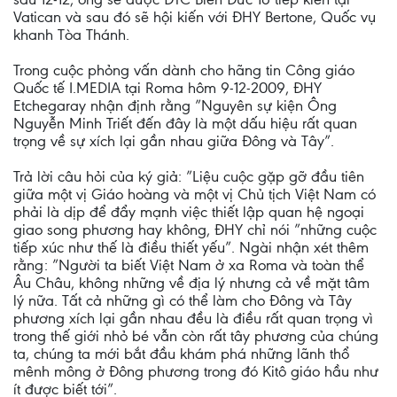
Vatican và sau đó sẽ hội kiến với ĐHY Bertone, Quốc vụ
khanh Tòa Thánh.
Trong cuộc phỏng vấn dành cho hãng tin Công giáo
Quốc tế I.MEDIA tại Roma hôm 9-12-2009, ĐHY
Etchegaray nhận định rằng ”Nguyên sự kiện Ông
Nguyễn Minh Triết đến đây là một dấu hiệu rất quan
trọng về sự xích lại gần nhau giữa Đông và Tây”.
Trả lời câu hỏi của ký giả: ”Liệu cuộc gặp gỡ đầu tiên
giữa một vị Giáo hoàng và một vị Chủ tịch Việt Nam có
phải là dịp để đẩy mạnh việc thiết lập quan hệ ngoại
giao song phương hay không, ĐHY chỉ nói ”những cuộc
tiếp xúc như thế là điều thiết yếu”. Ngài nhận xét thêm
rằng: ”Người ta biết Việt Nam ở xa Roma và toàn thể
Âu Châu, không những về địa lý nhưng cả về mặt tâm
lý nữa. Tất cả những gì có thể làm cho Đông và Tây
phương xích lại gần nhau đều là điều rất quan trọng vì
trong thế giới nhỏ bé vẫn còn rất tây phương của chúng
ta, chúng ta mới bắt đầu khám phá những lãnh thổ
mênh mông ở Đông phương trong đó Kitô giáo hầu như
ít được biết tới”.