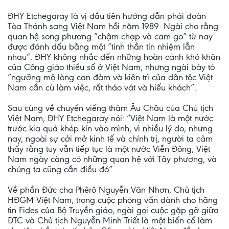
ĐHY Etchegaray là vị đầu tiên hướng dẫn phái đoàn
Tòa Thánh sang Việt Nam hồi năm 1989. Ngài cho rằng
quan hệ song phương ”chậm chạp và cam go” từ nay
được đánh dấu bằng một ”tinh thần tín nhiệm lẫn
nhau”. ĐHY không nhắc đến những hoàn cảnh khó khăn
của Công giáo thiểu số ở Việt Nam, nhưng ngài bày tỏ
”ngưỡng mộ lòng can đảm và kiên trì của dân tộc Việt
Nam cần cù làm việc, rất tháo vát và hiếu khách”.
Sau cùng về chuyến viếng thăm Âu Châu của Chủ tịch
Việt Nam, ĐHY Etchegaray nói: ”Việt Nam là một nước
trước kia quá khép kín vào mình, vì nhiều lý do, nhưng
nay, ngoài sự cởi mở kinh tế và chính trị, người ta cảm
thấy rằng tuy vẫn tiếp tục là một nước Viễn Đông, Việt
Nam ngày càng có những quan hệ với Tây phương, và
chúng ta cũng cần điều đó”.
Về phần Đức cha Phêrô Nguyễn Văn Nhơn, Chủ tịch
HĐGM Việt Nam, trong cuộc phỏng vấn dành cho hãng
tin Fides của Bộ Truyền giáo, ngài gọi cuộc gặp gỡ giữa
ĐTC và Chủ tịch Nguyễn Minh Triết là một biến cố làm