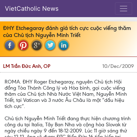
VietCatholic News
ĐHY Etchegaray đánh giá tích cực cuộc viếng thăm
của Chủ tịch Nguyễn Minh Triết
LM Trần Đức Anh, OP
10/Dec/2009
ROMA. ĐHY Roger Etchegaray, nguyên Chủ tịch Hội
đồng Tòa Thánh Công lý và Hòa bình, gọi cuộc viếng
thăm của Chủ tịch Nhà Nước Việt Nam, Nguyễn Minh
Triết, tại Vatican và 3 nước Âu Châu là một ”dấu hiệu
tích cực”.
Chủ tịch Nguyễn Minh Triết đang thực hiện chương trình
công du tại Italia, Tây Ban Nha và cộng hòa Slovak từ
ngày chiều ngày 9 đến 18-12-2009. Lúc 11 giờ sáng thứ
sáu 12-12, ông sẽ được ĐTC Biển Đức 16 tiếp kiến tại