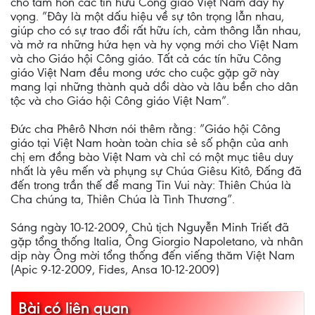
cho tâm hồn các tín hữu Công giáo Việt Nam đầy hy
vọng. ”Đây là một dấu hiệu về sự tôn trọng lẫn nhau,
giúp cho có sự trao đổi rất hữu ích, cảm thông lẫn nhau,
và mở ra những hứa hẹn và hy vọng mới cho Việt Nam
và cho Giáo hội Công giáo. Tất cả các tín hữu Công
giáo Việt Nam đều mong ước cho cuộc gặp gỡ này
mang lại những thành quả dồi dào và lâu bền cho dân
tộc và cho Giáo hội Công giáo Việt Nam”.
Đức cha Phêrô Nhơn nói thêm rằng: ”Giáo hội Công
giáo tại Việt Nam hoàn toàn chia sẻ số phận của anh
chị em đồng bào Việt Nam và chỉ có một mục tiêu duy
nhất là yêu mến và phụng sự Chúa Giêsu Kitô, Đấng đã
đến trong trần thế để mang Tin Vui này: Thiên Chúa là
Cha chúng ta, Thiên Chúa là Tình Thương”.
Sáng ngày 10-12-2009, Chủ tịch Nguyễn Minh Triết đã
gặp tổng thống Italia, Ông Giorgio Napoletano, và nhân
dịp này Ông mời tổng thống đến viếng thăm Việt Nam
(Apic 9-12-2009, Fides, Ansa 10-12-2009)
Bài có liên quan