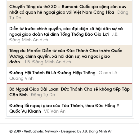
Chuyến Tông du thứ 30 – Rumani: Quốc gia cộng sản duy
nhất có quan hệ ngoại giao với Việt Nam Cộng Hòa
Đặng
Tự Do
Diễn từ trước chính quyền, các đại diện xã hội dân sự và
ngoại giao đoàn tại dinh Tổng Thống Bảo Gia Lợi
J.B.
Đặng Minh An dịch
Tông du Marốc: Diễn từ của Đức Thánh Cha trước Quốc
Vương, chính quyền, xã hội dân sự, và ngoại giao
đoàn.
J.B. Đặng Minh An dịch
Đường Hội Thánh Đi Là Đường Hiệp Thông
Gioan Lê
Quang Vinh
Bộ Ngoại Giao Đài Loan: Đức Thánh Cha sẽ không tiếp Tập
Cận Bình
Đặng Tự Do
Đường lối ngoại giao của Tòa Thánh, theo Đức Hồng Y
Quốc Vụ Khanh
Vũ Văn An
© 2019 - VietCatholic Network - Designed by J.B. Đặng Minh An