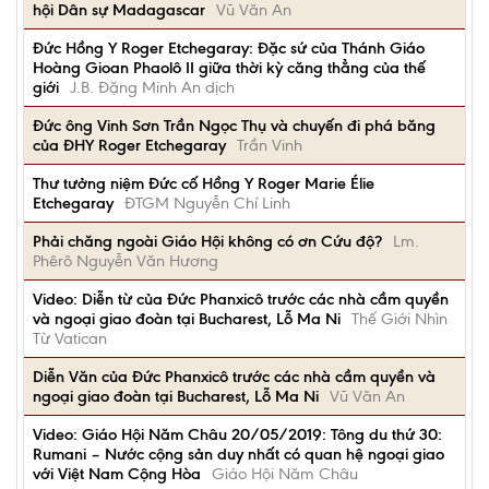
hội Dân sự Madagascar
Vũ Văn An
Đức Hồng Y Roger Etchegaray: Đặc sứ của Thánh Giáo
Hoàng Gioan Phaolô II giữa thời kỳ căng thẳng của thế
giới
J.B. Đặng Minh An dịch
Đức ông Vinh Sơn Trần Ngọc Thụ và chuyến đi phá băng
của ĐHY Roger Etchegaray
Trần Vinh
Thư tưởng niệm Đức cố Hồng Y Roger Marie Élie
Etchegaray
ĐTGM Nguyễn Chí Linh
Phải chăng ngoài Giáo Hội không có ơn Cứu độ?
Lm.
Phêrô Nguyễn Văn Hương
Video: Diễn từ của Đức Phanxicô trước các nhà cầm quyền
và ngoại giao đoàn tại Bucharest, Lỗ Ma Ni
Thế Giới Nhìn
Từ Vatican
Diễn Văn của Đức Phanxicô trước các nhà cầm quyền và
ngoại giao đoàn tại Bucharest, Lỗ Ma Ni
Vũ Văn An
Video: Giáo Hội Năm Châu 20/05/2019: Tông du thứ 30:
Rumani – Nước cộng sản duy nhất có quan hệ ngoại giao
với Việt Nam Cộng Hòa
Giáo Hội Năm Châu