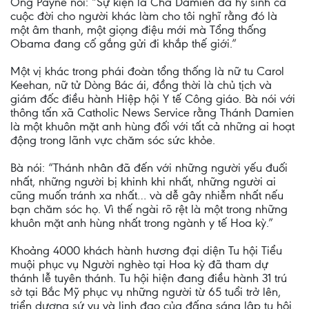
Ông Payne nói: “Sự kiện là Cha Damien đã hy sinh cả
cuộc đời cho người khác làm cho tôi nghĩ rằng đó là
một âm thanh, một giọng điệu mới mà Tổng thống
Obama đang cố gắng gửi đi khắp thế giới.”
Một vị khác trong phái đoàn tổng thống là nữ tu Carol
Keehan, nữ tử Dòng Bác ái, đồng thời là chủ tịch và
giám đốc điều hành Hiệp hội Y tế Công giáo. Bà nói với
thông tấn xã Catholic News Service rằng Thánh Damien
là một khuôn mặt anh hùng đối với tất cả những ai hoạt
động trong lãnh vực chăm sóc sức khỏe.
Bà nói: “Thánh nhân đã đến với những người yếu đuối
nhất, những người bị khinh khi nhất, những người ai
cũng muốn tránh xa nhất… và dễ gây nhiễm nhất nếu
bạn chăm sóc họ. Vì thế ngài rõ rệt là một trong những
khuôn mặt anh hùng nhất trong ngành y tế Hoa kỳ.”
Khoảng 4000 khách hành hương đại diện Tu hội Tiểu
muội phục vụ Người nghèo tại Hoa kỳ đã tham dự
thánh lễ tuyên thánh. Tu hội hiện đang điều hành 31 trú
sở tại Bắc Mỹ phục vụ những người từ 65 tuổi trở lên,
triển dương sứ vụ và linh đạo của đấng sáng lập tu hội.