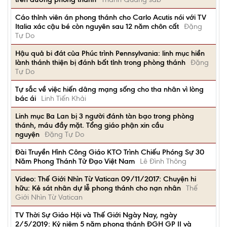
Cáo thỉnh viên án phong thánh cho Carlo Acutis nói với TV
Italia xác cậu bé còn nguyên sau 12 năm chôn cất
Đặng
Tự Do
Hậu quả bi đát của Phúc trình Pennsylvania: linh mục hiền
lành thánh thiện bị đánh bất tỉnh trong phòng thánh
Đặng
Tự Do
Tự sắc về việc hiến dâng mạng sống cho tha nhân vì lòng
bác ái
Linh Tiến Khải
Linh mục Ba Lan bị 3 người đánh tàn bạo trong phòng
thánh, máu đầy mặt. Tổng giáo phận xin cầu
nguyện
Đặng Tự Do
Đài Truyền Hình Công Giáo KTO Trình Chiếu Phóng Sự 30
Năm Phong Thánh Tử Đạo Việt Nam
Lê Đình Thông
Video: Thế Giới Nhìn Từ Vatican 09/11/2017: Chuyện hi
hữu: Kẻ sát nhân dự lễ phong thánh cho nạn nhân
Thế
Giới Nhìn Từ Vatican
TV Thời Sự Giáo Hội và Thế Giới Ngày Nay, ngày
2/5/2019: Kỷ niệm 5 năm phong thánh ĐGH GP II và