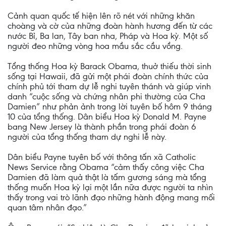
Cảnh quan quốc tế hiện lên rõ nét với những khăn
choàng và cờ của những đoàn hành hương đến từ các
nước Bỉ, Ba lan, Tây ban nha, Pháp và Hoa kỳ. Một số
người đeo những vòng hoa mầu sắc cầu vồng.
Tổng thống Hoa kỳ Barack Obama, thuở thiếu thời sinh
sống tại Hawaii, đã gửi một phái đoàn chính thức của
chính phủ tới tham dự lễ nghi tuyên thánh và giúp vinh
danh “cuộc sống và chứng nhân phi thường của Cha
Damien” như phản ảnh trong lời tuyên bố hôm 9 tháng
10 của tổng thống. Dân biểu Hoa kỳ Donald M. Payne
bang New Jersey là thành phần trong phái đoàn 6
người của tổng thống tham dự nghi lễ này.
Dân biểu Payne tuyên bố với thông tấn xã Catholic
News Service rằng Obama “cảm thấy công việc Cha
Damien đã làm quả thật là tấm gương sáng mà tổng
thống muốn Hoa kỳ lại một lần nữa được người ta nhìn
thấy trong vai trò lãnh đạo những hành động mang mối
quan tâm nhân đạo.”