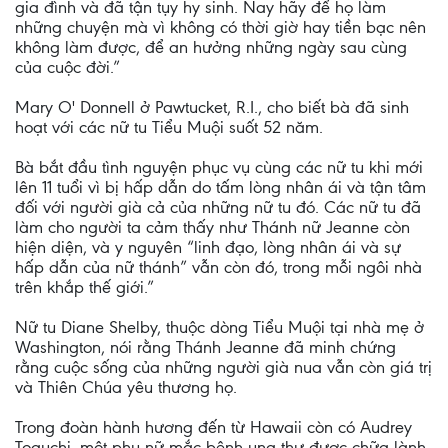
gia đình và đã tận tụy hy sinh. Nay hãy để họ làm
những chuyện mà vì không có thời giờ hay tiền bạc nên
không làm được, để an hưởng những ngày sau cùng
của cuộc đời.”
Mary O' Donnell ở Pawtucket, R.I., cho biết bà đã sinh
hoạt với các nữ tu Tiểu Muội suốt 52 năm.
Bà bắt đầu tình nguyện phục vụ cùng các nữ tu khi mới
lên 11 tuổi vì bị hấp dẫn do tấm lòng nhân ái và tận tâm
đối với người già cả của những nữ tu đó. Các nữ tu đã
làm cho người ta cảm thấy như Thánh nữ Jeanne còn
hiện diện, và y nguyên “linh đạo, lòng nhân ái và sự
hấp dẫn của nữ thánh” vẫn còn đó, trong mỗi ngôi nhà
trên khắp thế giới.”
Nữ tu Diane Shelby, thuộc dòng Tiểu Muội tại nhà mẹ ở
Washington, nói rằng Thánh Jeanne đã minh chứng
rằng cuộc sống của những người già nua vẫn còn giá trị
và Thiên Chúa yêu thương họ.
Trong đoàn hành hương đến từ Hawaii còn có Audrey
Toguchi, một phụ nữ mắc bệnh ung thư được chữa lành