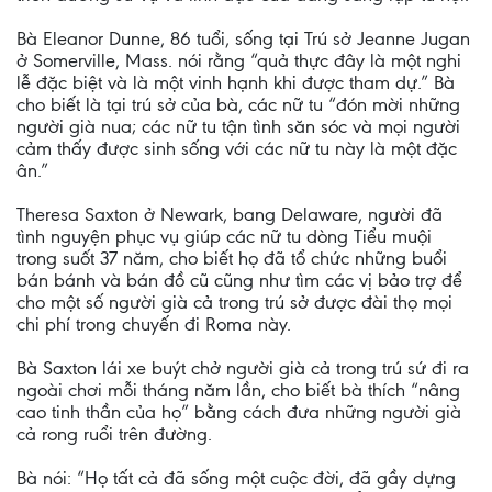
Bà Eleanor Dunne, 86 tuổi, sống tại Trú sở Jeanne Jugan
ở Somerville, Mass. nói rằng “quả thực đây là một nghi
lễ đặc biệt và là một vinh hạnh khi được tham dự.” Bà
cho biết là tại trú sở của bà, các nữ tu “đón mời những
người già nua; các nữ tu tận tình săn sóc và mọi người
cảm thấy được sinh sống với các nữ tu này là một đặc
ân.”
Theresa Saxton ở Newark, bang Delaware, người đã
tình nguyện phục vụ giúp các nữ tu dòng Tiểu muội
trong suốt 37 năm, cho biết họ đã tổ chức những buổi
bán bánh và bán đồ cũ cũng như tìm các vị bảo trợ để
cho một số người già cả trong trú sở được đài thọ mọi
chi phí trong chuyến đi Roma này.
Bà Saxton lái xe buýt chở người già cả trong trú sứ đi ra
ngoài chơi mỗi tháng năm lần, cho biết bà thích “nâng
cao tinh thần của họ” bằng cách đưa những người già
cả rong ruổi trên đường.
Bà nói: “Họ tất cả đã sống một cuộc đời, đã gầy dựng