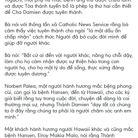
và được Tòa thánh tuyến bố là phép lạ thứ hai cần thiết
để Cha Damien được tuyên thánh.
Bà nói với thông tấn xã Catholic News Service rằng bà
cảm thấy việc tuyên thánh cho ngài “là một dấu ấn
chấp nhận” cách thức Người đã bỏ cuộc đời mình để
giúp đỡ người khác.
Bà nói: “Bất cứ ai đến với người khác, nâng họ chỗi dậy,
làm cho họ cảm nhận được sự thiện hảo trong con
người họ, cho họ một lý do để sống, thực xứng đáng
được tuyên dương.”
Norbert Palea, một người hành hương mắc bệng phong
cùi, còn gọi là bệnh Hansen, đến từ Hawaii, cho các ký
giả biết rằng tuy trong cuộc đời, chuyện dễ dàng là coi
thường mọi sự, nhưng Thánh Damien “dạy tất cả chúng
ta ở đây rằng chúng ta phải là người chăm sóc anh em
mình.”
Một khách hành hương người Hawaii khác và cũng mắc
bệnh Hansen, Elroy Makia Malo, nói rằng Thánh