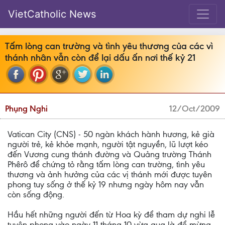
VietCatholic News
Tấm lòng can trường và tình yêu thương của các vì
thánh nhân vẫn còn để lại dấu ấn nơi thế kỷ 21
Phụng Nghi
12/Oct/2009
Vatican City (CNS) - 50 ngàn khách hành hương, kẻ già
người trẻ, kẻ khỏe mạnh, người tật nguyền, lũ lượt kéo
đến Vương cung thánh đường và Quảng trường Thánh
Phêrô để chứng tỏ rằng tấm lòng can trường, tình yêu
thương và ảnh hưởng của các vị thánh mới được tuyên
phong tuy sống ở thế kỷ 19 nhưng ngày hôm nay vẫn
còn sống động.
Hầu hết những người đến từ Hoa kỳ để tham dự nghi lễ
tuyên phong vào ngày 11 tháng 10 vừa qua là để mừng