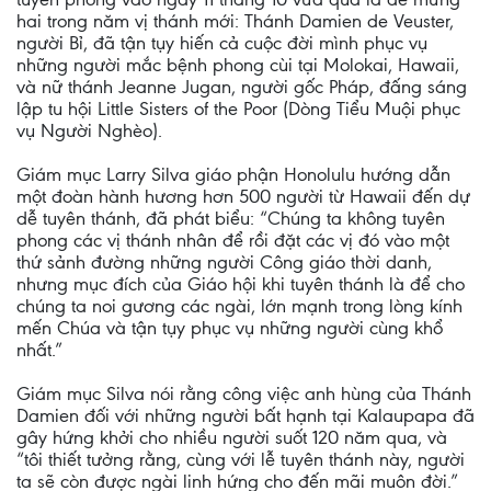
hai trong năm vị thánh mới: Thánh Damien de Veuster,
người Bỉ, đã tận tụy hiến cả cuộc đời mình phục vụ
những người mắc bệnh phong cùi tại Molokai, Hawaii,
và nữ thánh Jeanne Jugan, người gốc Pháp, đấng sáng
lập tu hội Little Sisters of the Poor (Dòng Tiểu Muội phục
vụ Người Nghèo).
Giám mục Larry Silva giáo phận Honolulu hướng dẫn
một đoàn hành hương hơn 500 người từ Hawaii đến dự
dễ tuyên thánh, đã phát biểu: “Chúng ta không tuyên
phong các vị thánh nhân để rồi đặt các vị đó vào một
thứ sảnh đường những người Công giáo thời danh,
nhưng mục đích của Giáo hội khi tuyên thánh là để cho
chúng ta noi gương các ngài, lớn mạnh trong lòng kính
mến Chúa và tận tụy phục vụ những người cùng khổ
nhất.”
Giám mục Silva nói rằng công việc anh hùng của Thánh
Damien đối với những người bất hạnh tại Kalaupapa đã
gây hứng khởi cho nhiều người suốt 120 năm qua, và
“tôi thiết tưởng rằng, cùng với lễ tuyên thánh này, người
ta sẽ còn được ngài linh hứng cho đến mãi muôn đời.”