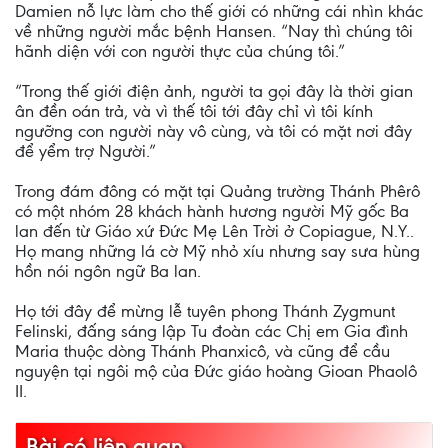
Damien nỗ lực làm cho thế giới có những cái nhìn khác
về những người mắc bệnh Hansen. “Nay thì chúng tôi
hãnh diện với con người thực của chúng tôi.”
“Trong thế giới điện ảnh, người ta gọi đây là thời gian
ân đền oán trả, và vì thế tôi tới đây chỉ vì tôi kính
ngưỡng con người này vô cùng, và tôi có mặt nơi đây
để yểm trợ Người.”
Trong đám đông có mặt tại Quảng trường Thánh Phêrô
có một nhóm 28 khách hành hương người Mỹ gốc Ba
lan đến từ Giáo xứ Đức Mẹ Lên Trời ở Copiague, N.Y..
Họ mang những lá cờ Mỹ nhỏ xíu nhưng say sưa hùng
hồn nói ngôn ngữ Ba lan.
Họ tới đây để mừng lễ tuyên phong Thánh Zygmunt
Felinski, đấng sáng lập Tu đoàn các Chị em Gia đình
Maria thuộc dòng Thánh Phanxicô, và cũng để cầu
nguyện tại ngôi mộ của Đức giáo hoàng Gioan Phaolô
II.
Bài có liên quan