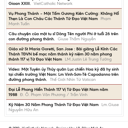
Gioan XXIII.
VietCatholic Network
Vụ Phong Thánh – Một Tấm Gương Kiên Cường: Không Hổ
Thẹn Là Con Cháu Các Thánh Tử Đạo Việt Nam
Phạm
Mạnh Tuấn
Câu chuyện của một tu sĩ Dòng Tên người Phi ở tuổi 26 trên
con đường phong thánh.
Giuse Thẩm Nguyễn
Giáo xứ St Maria Goretti, San Jose : Bải giảng Lễ Kính Các
Thánh TĐVN bế mạc năm thánh kỷ niệm 30 năm phong
thánh 117 vị Tử Đạo Việt Nam
LM.Justin Lê Trung Tướng
Video: Một Tuyên úy Thủy quân Lục chiến Hoa kỳ đã hy sinh
tại chiến trường Việt Nam: Lm Vinh-Sơn-Tê Capodanno trên
đường phong thánh.
Thế Giới Nhìn Từ Vatican
Đại Lễ Phong Hiển Thánh 117 Vị Tử Đạo Việt Nam năm
1988
Đ. Ô. Phạm Văn Phương / Trần Vinh
Kỷ Niệm 30 Năm Phong Thánh Tử Đạo Việt Nam
Lm.Giuse
Nguyễn Hữu An