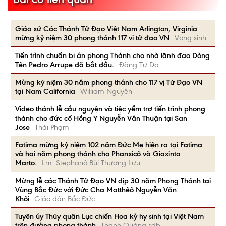
Giáo xứ Các Thánh Tử Đạo Việt Nam Arlington, Virginia
mừng kỷ niệm 30 phong thánh 117 vị tử đạo VN
Vọng sinh
Tiến trình chuẩn bị án phong Thánh cho nhà lãnh đạo Dòng
Tên Pedro Arrupe đã bắt đầu.
Đặng Tự Do
Mừng kỷ niệm 30 năm phong thánh cho 117 vị Tử Đạo VN
tại Nam California
William Nguyễn
Video thánh lễ cầu nguyện và tiệc yểm trợ tiến trình phong
thánh cho đức cố Hồng Y Nguyễn Văn Thuận tại San
Jose
Thái Phạm
Fatima mừng kỷ niệm 102 năm Đức Mẹ hiện ra tại Fatima
và hai năm phong thánh cho Phanxicô và Giaxinta
Marto.
Lm. Stephanô Bùi Thượng Lưu
Mừng lễ các Thánh Tử Đạo VN dịp 30 năm Phong Thánh tại
Vùng Bắc Đức với Đức Cha Matthêô Nguyễn Văn
Khôi
Giáo dân Bắc Đức
Tuyên úy Thủy quân Lục chiến Hoa kỳ hy sinh tại Việt Nam
trên đường phong thánh
Thanh Quảng sdb