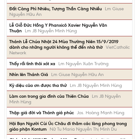
Đất Càng Phì Nhiêu, Tượng Thần Càng Nhiều
Lm Giuse
Nguyễn Hữu An
Lễ Giỗ Đức Hồng Y Phanxicô Xavier Nguyễn Văn
Thuận
Lm JB Nguyễn Minh Hùng
Thánh Lễ Chúa Nhật 24 Mùa Thường Niên 15/9/2019
dành cho những người không thể đến nhà thờ
VietCatholic
Network
Thấy rồi tình thôi xót xa
Lm Nguyễn Xuân Trường
Nhìn lên Thánh Giá
Lm Giuse Nguyễn Hữu An
Kỳ diệu của ơn được tha thứ
Lm JB Nguyễn Minh Hùng
Làm con trong gia đình của Thiên Chúa
Lm JB Nguyễn
Minh Hùng
Thập giá đời và Thánh giá phúc
Jos. Hoàng Mạnh Hùng
Hội Bạn Người Cùi Úc Châu đi thăm các làng phong trong
giáo phận Kontum
Nữ Tu Maria Nguyễn Thị Minh Du