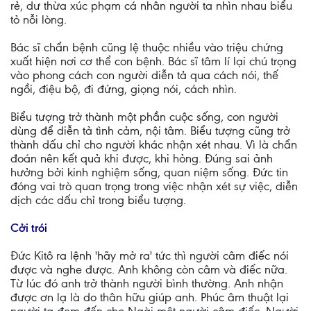
rẻ, dư thừa xúc phạm cá nhân người ta nhìn nhau biểu
tỏ nỗi lòng.
Bác sĩ chẩn bệnh cũng lệ thuộc nhiều vào triệu chứng
xuất hiện nơi cơ thể con bệnh. Bác sĩ tâm lí lại chú trọng
vào phong cách con người diễn tả qua cách nói, thế
ngồi, điệu bộ, đi đứng, giọng nói, cách nhìn.
Biểu tượng trở thành một phần cuộc sống, con người
dùng để diễn tả tình cảm, nội tâm. Biểu tượng cũng trở
thành dấu chỉ cho người khác nhận xét nhau. Vì là chẩn
đoán nên kết quả khi được, khi hỏng. Đúng sai ảnh
hưởng bởi kinh nghiệm sống, quan niệm sống. Đức tin
đóng vai trò quan trọng trong việc nhận xét sự việc, diễn
dịch các dấu chỉ trong biểu tượng.
Cởi trói
Đức Kitô ra lệnh 'hãy mở ra' tức thì người câm điếc nói
được và nghe được. Anh không còn câm và điếc nữa.
Từ lúc đó anh trở thành người bình thường. Anh nhận
được ơn lạ là do thân hữu giúp anh. Phúc âm thuật lại