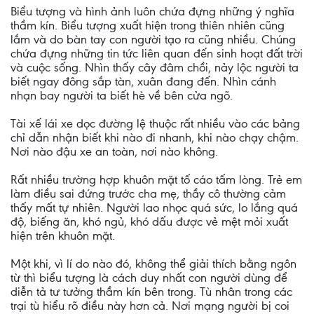
Biểu tượng và hình ảnh luôn chứa đựng những ý nghĩa
thầm kín. Biểu tượng xuất hiện trong thiên nhiên cũng
lắm và do bàn tay con người tạo ra cũng nhiều. Chúng
chứa đựng những tin tức liên quan đến sinh hoạt đất trời
và cuộc sống. Nhìn thấy cây đâm chồi, nảy lộc người ta
biết ngay đông sắp tàn, xuân đang đến. Nhìn cánh
nhạn bay người ta biết hè về bên cửa ngõ.
Tài xế lái xe dọc đường lệ thuộc rất nhiều vào các bảng
chỉ dẫn nhận biết khi nào đi nhanh, khi nào chạy chậm.
Nơi nào đậu xe an toàn, nơi nào không.
Rất nhiều trường hợp khuôn mặt tố cáo tấm lòng. Trẻ em
làm điều sai đứng trước cha mẹ, thầy cô thường cảm
thấy mất tự nhiên. Người lao nhọc quá sức, lo lắng quá
độ, biếng ăn, khó ngủ, khó dấu được vẻ mệt mỏi xuất
hiện trên khuôn mặt.
Một khi, vì lí do nào đó, không thể giải thích bằng ngôn
từ thì biểu tượng là cách duy nhất con người dùng để
diễn tả tư tưởng thầm kín bên trong. Tù nhân trong các
trại tù hiểu rõ điều này hơn cả. Nơi mạng người bị coi