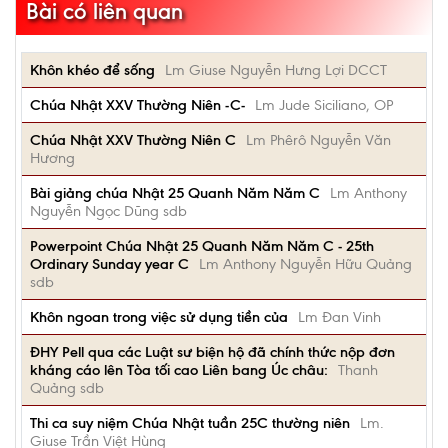
Bài có liên quan
Khôn khéo để sống
Lm Giuse Nguyễn Hưng Lợi DCCT
Chúa Nhật XXV Thường Niên -C-
Lm Jude Siciliano, OP
Chúa Nhật XXV Thường Niên C
Lm Phêrô Nguyễn Văn
Hương
Bài giảng chúa Nhật 25 Quanh Năm Năm C
Lm Anthony
Nguyễn Ngọc Dũng sdb
Powerpoint Chúa Nhật 25 Quanh Năm Năm C - 25th
Ordinary Sunday year C
Lm Anthony Nguyễn Hữu Quảng
sdb
Khôn ngoan trong việc sử dụng tiền của
Lm Đan Vinh
ĐHY Pell qua các Luật sư biện hộ đã chính thức nộp đơn
kháng cáo lên Tòa tối cao Liên bang Úc châu:
Thanh
Quảng sdb
Thi ca suy niệm Chúa Nhật tuần 25C thường niên
Lm.
Giuse Trần Việt Hùng