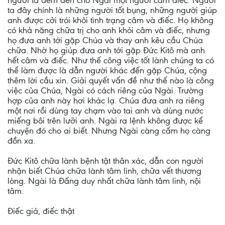
người ta đem đến cho Ngài một người câm điếc. Người
ta đây chính là những người tốt bụng, những người giúp
anh được cởi trói khỏi tình trạng câm và điếc. Họ không
có khả năng chữa trị cho anh khỏi câm và điếc, nhưng
họ đưa anh tới gặp Chúa và thay anh kêu cầu Chúa
chữa. Nhờ họ giúp đưa anh tới gặp Đức Kitô mà anh
hết câm và điếc. Như thế công việc tốt lành chúng ta có
thể làm được là dẫn người khác đến gặp Chúa, cộng
thêm lời cầu xin. Giải quyết vấn đề như thế nào là công
việc của Chúa, Ngài có cách riêng của Ngài. Trường
hợp của anh này hơi khác lạ. Chúa đưa anh ra riêng
một nơi rồi dùng tay chạm vào tai anh và dùng nước
miếng bôi trên lưỡi anh. Ngài ra lệnh không được kể
chuyện đó cho ai biết. Nhưng Ngài càng cấm họ càng
đồn xa.
Đức Kitô chữa lành bệnh tật thân xác, dẫn con người
nhận biết Chúa chữa lành tâm linh, chữa vết thương
lòng. Ngài là Đấng duy nhất chữa lành tâm linh, nội
tâm.
Điếc giả, điếc thật