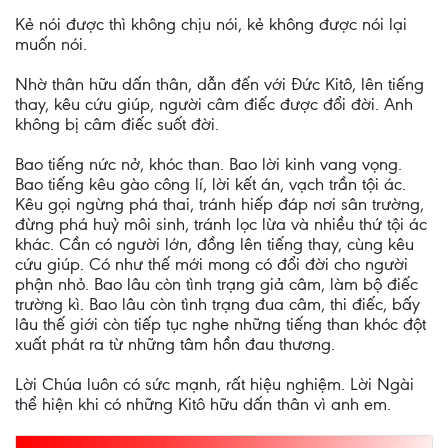
Kẻ nói được thì không chịu nói, kẻ không được nói lại
muốn nói.
Nhờ thân hữu dấn thân, dẫn đến với Đức Kitô, lên tiếng
thay, kêu cứu giúp, người câm điếc được đổi đời. Anh
không bị câm điếc suốt đời.
Bao tiếng nức nở, khóc than. Bao lời kinh vang vọng.
Bao tiếng kêu gào công lí, lời kết án, vạch trần tội ác.
Kêu gọi ngừng phá thai, tránh hiếp đáp nơi sân trường,
đừng phá huỷ môi sinh, tránh lọc lừa và nhiều thứ tội ác
khác. Cần có người lớn, đồng lên tiếng thay, cùng kêu
cứu giúp. Có như thế mới mong có đổi đời cho người
phận nhỏ. Bao lâu còn tình trạng giả câm, làm bộ điếc
trường kì. Bao lâu còn tình trạng đua câm, thi điếc, bấy
lâu thế giới còn tiếp tục nghe những tiếng than khóc đột
xuất phát ra từ những tâm hồn đau thương.
Lời Chúa luôn có sức mạnh, rất hiệu nghiệm. Lời Ngài
thể hiện khi có những Kitô hữu dấn thân vì anh em.