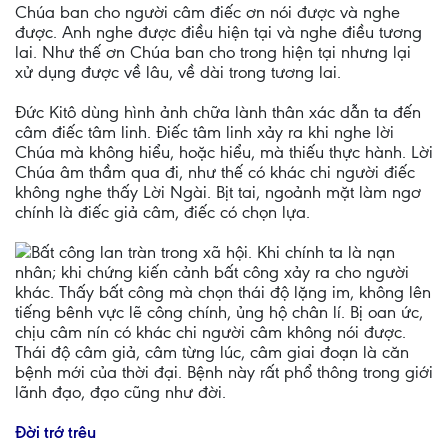
Chúa ban cho người câm điếc ơn nói được và nghe
được. Anh nghe được điều hiện tại và nghe điều tương
lai. Như thế ơn Chúa ban cho trong hiện tại nhưng lại
xử dụng được về lâu, về dài trong tương lai.
Đức Kitô dùng hình ảnh chữa lành thân xác dẫn ta đến
câm điếc tâm linh. Điếc tâm linh xảy ra khi nghe lời
Chúa mà không hiểu, hoặc hiểu, mà thiếu thực hành. Lời
Chúa âm thầm qua đi, như thế có khác chi người điếc
không nghe thấy Lời Ngài. Bịt tai, ngoảnh mặt làm ngơ
chính là điếc giả câm, điếc có chọn lựa.
Bất công lan tràn trong xã hội. Khi chính ta là nạn
nhân; khi chứng kiến cảnh bất công xảy ra cho người
khác. Thấy bất công mà chọn thái độ lặng im, không lên
tiếng bênh vực lẽ công chính, ủng hộ chân lí. Bị oan ức,
chịu câm nín có khác chi người câm không nói được.
Thái độ câm giả, câm từng lúc, câm giai đoạn là căn
bệnh mới của thời đại. Bệnh này rất phổ thông trong giới
lãnh đạo, đạo cũng như đời.
Đời trớ trêu