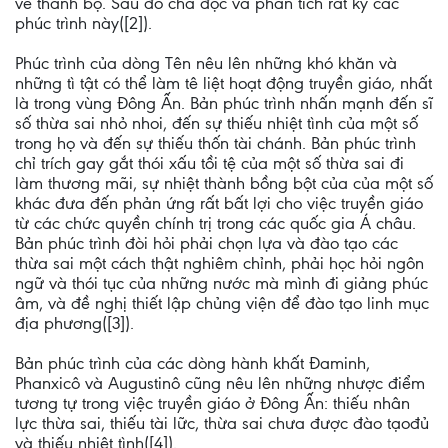
vế thánh bộ. Sau đó cha đọc và phân tích rất kỹ các
phúc trình này([2]).
Phúc trình của dòng Tên nêu lên những khó khăn và
những tì tật có thể làm tê liệt hoạt động truyền giáo, nhất
là trong vùng Ðông Ấn. Bản phúc trình nhấn mạnh đến sĩ
số thừa sai nhỏ nhoi, đến sự thiếu nhiệt tình của một số
trong họ và đến sự thiếu thốn tài chánh. Bản phúc trình
chỉ trích gay gắt thói xấu tồi tệ của một số thừa sai đi
làm thương mãi, sự nhiệt thành bồng bột của của một số
khác đưa đến phản ứng rất bất lợi cho việc truyền giáo
từ các chức quyền chính trị trong các quốc gia Á châu.
Bản phúc trình đòi hỏi phải chọn lựa và đào tạo các
thừa sai một cách thật nghiêm chỉnh, phải học hỏi ngôn
ngữ và thói tục của những nước mà mình đi giảng phúc
âm, và đề nghị thiết lập chủng viện để đào tạo linh mục
địa phương([3]).
Bản phúc trình của các dòng hành khất Ðaminh,
Phanxicô và Augustinô cũng nêu lên những nhược điểm
tương tự trong việc truyền giáo ở Ðông Ấn: thiếu nhân
lực thừa sai, thiếu tài lữc, thừa sai chưa được đào tạođủ
và thiếu nhiệt tình([4]).