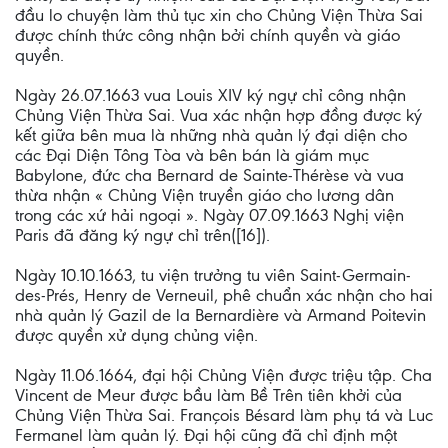
đầu lo chuyện làm thủ tục xin cho Chủng Viện Thừa Sai
được chính thức công nhận bởi chính quyền và giáo
quyền.
Ngày 26.07.1663 vua Louis XIV ký ngự chỉ công nhận
Chủng Viện Thừa Sai. Vua xác nhận hợp đồng được ký
kết giữa bên mua là những nhà quản lý đại diện cho
các Ðại Diện Tông Tòa và bên bán là giám mục
Babylone, đức cha Bernard de Sainte-Thérèse và vua
thừa nhận « Chủng Viện truyền giáo cho lương dân
trong các xứ hải ngoại ». Ngày 07.09.1663 Nghị viện
Paris đã đăng ký ngự chỉ trên([16]).
Ngày 10.10.1663, tu viện trưởng tu viên Saint-Germain-
des-Prés, Henry de Verneuil, phê chuẩn xác nhận cho hai
nhà quản lý Gazil de la Bernardière và Armand Poitevin
được quyền xử dụng chủng viện.
Ngày 11.06.1664, đại hội Chủng Viện được triệu tập. Cha
Vincent de Meur được bầu làm Bề Trên tiên khởi của
Chủng Viện Thừa Sai. François Bésard làm phụ tá và Luc
Fermanel làm quản lý. Ðại hội cũng đã chỉ định một