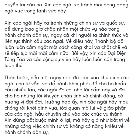
quyền lợi của họ: Xin các ngài xa tránh mọi bóng dáng
ngờ vực trong lãnh vực này.
Xin các ngài hãy xa tránh những chính sự và quốc sự,
để đừng bao giờ chấp nhận một chức vụ nào trong
hành chánh dân sự, ngay cả khi người ta chính thức và
liên tục thỉnh cầu các ngài. Về điều này, Thánh bộ đã
luôn luôn cấm ngặt một cách công khai và chặt chẽ và
sẽ tiếp tục mãi mãi cấm nữa. Bởi vậy, xin các Ðại Diện
Tông Tòa và các cộng sự viên hãy luôn luôn cẩn trọng
tuân thủ.
Thản hoặc, nếu một ngày nào đó, các vua chúa xin các
ngài cho tư vần, và để tránh khỏi phải để cho họ khẩn
cầu nhiều lần, các ngài đã coi nhẹ lời cấm này và đã
cho họ những lời khuyên chân tình và chính đáng, có
hương vị đời đời. Trường hợp ấy, xin các ngài hãy mau
chóng rời khỏi dinh vua, tòa quan mà lui về giáo phận
của các ngài hầu chuyên chú vào các chức vụ thánh.
Xin đừng bắt buộc mình ở lại, mà hãy giả như bất tri về
những công việc chính sự và không có năng khiếu về
hành chánh dân sự.