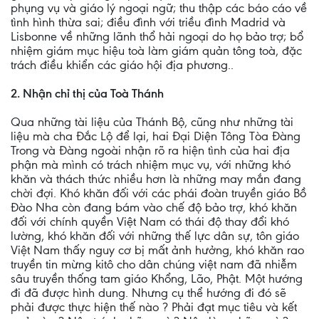
phụng vụ và giáo lý ngoại ngữ; thu thập các báo cáo về
tình hình thừa sai; điều đình với triều đình Madrid và
Lisbonne về những lãnh thổ hải ngoại do họ bảo trợ; bổ
nhiệm giám mục hiệu toà làm giám quản tông toà, đặc
trách điều khiển các giáo hội địa phương..
2. Nhận chỉ thị của Toà Thánh
Qua những tài liệu của Thánh Bộ, cũng như những tài
liệu mà cha Ðắc Lộ để lại, hai Ðại Diện Tông Tòa Ðàng
Trong và Ðàng ngoài nhận rõ ra hiện tình của hai địa
phận mà mình có trách nhiệm mục vụ, với những khó
khăn và thách thức nhiều hơn là những may mắn đang
chời đợi. Khó khăn đối với các phái đoàn truyền giáo Bồ
Ðào Nha còn đang bám vào chế độ bảo trợ, khó khăn
đối với chính quyền Việt Nam có thái độ thay đổi khó
lường, khó khăn đối với những thế lực dân sự, tôn giáo
Việt Nam thấy nguy cơ bị mất ảnh hưởng, khó khăn rao
truyền tin mừng kitô cho dân chúng việt nam đã nhiễm
sâu truyền thống tam giáo Khổng, Lão, Phật. Một hướng
đi đã được hình dung. Nhưng cụ thể hướng đi đó sẽ
phải được thực hiện thế nào ? Phải đạt mục tiêu và kết