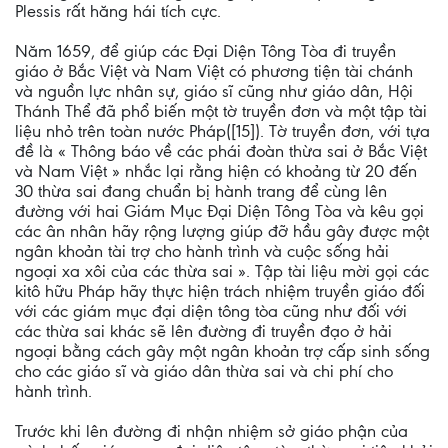
Plessis rất hăng hái tích cực.
Năm 1659, để giúp các Ðại Diện Tông Tòa đi truyền
giáo ở Bắc Việt và Nam Việt có phương tiện tài chánh
và nguồn lực nhân sự, giáo sĩ cũng như giáo dân, Hội
Thánh Thể đã phổ biến một tờ truyền đơn và một tập tài
liệu nhỏ trên toàn nước Pháp([15]). Tờ truyền đơn, với tựa
đề là « Thông báo về các phái đoàn thừa sai ở Bắc Việt
và Nam Việt » nhắc lại rằng hiện có khoảng từ 20 đến
30 thừa sai đang chuẩn bị hành trang để cùng lên
đường với hai Giám Mục Ðại Diện Tông Tòa và kêu gọi
các ân nhân hãy rộng lượng giúp đỡ hầu gây được một
ngân khoản tài trợ cho hành trình và cuộc sống hải
ngoại xa xôi của các thừa sai ». Tập tài liệu mời gọi các
kitô hữu Pháp hãy thực hiện trách nhiệm truyền giáo đối
với các giám mục đại diện tông tòa cũng như đối với
các thừa sai khác sẽ lên đường đi truyền đạo ở hải
ngoại bằng cách gây một ngân khoản trợ cấp sinh sống
cho các giáo sĩ và giáo dân thừa sai và chi phí cho
hành trình.
Trước khi lên đường đi nhận nhiệm sở giáo phận của