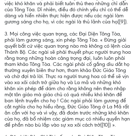
việc khó khăn và phải biết tuân thủ theo những chỉ dẫn
của Tông Tòa. Dĩ nhiên, điều đó chính yếu chỉ có thể dễ
dàng và hiển nhiên thực hiện được nếu các ngài làm
gương sáng cho họ, vì các ngài là thủ lãnh của họ([9]).
3. Mọi công việc quan trọng, các Ðại Diện Tông Tòa,
phải làm gương sáng, xin phép Tông Tòa. « Ðừng giải
quyết bất cứ việc quan trọng nào mà không có lệnh của
Thánh Bộ. Các ngài sẽ phải thuyết phục người trung hoa
rằng trong những hoàn cảng trọng đại, luôn luôn phải
tham khảo Tông Tòa. Các ngài phải cố gắng dìu dắt họ
thường xuyên biên thư hơn, tham khảo Ðức Giáo Tông
và chờ đợi trả lời. Thực ra người trung hoa có thể sẽ vịn
vào xa xôi cách trở giữa họ và La mã và những khó
khăn xin phép để dám cho rằng không nên theo nhập
một tôn giáo mà giáo chủ có quá nhiều khó khăn để
ban lệnh truyền cho họ ! Các ngài phải làm gương để
cắt nghĩa cho họ hiểu rằng, Ðức Giáo Tông ở La Mã rất
ân cần với họ và vì vậy, đã đoán trước những khó khăn
của họ, đã bổ nhiệm các giám mục có nhiều quyền hạn
để phần nào bù lắp vào sự xa xôi cách trở([10]) ».