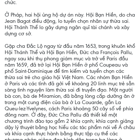
chức.
Ở Pháp, hai hội ủng hộ dự án này. Hội Bạn Hiền, do cha
Jean Bagot điều động, lo tuyển chọn nhân sự thừa sai.
Hội Thánh Thể lo gây dựng ngân quĩ tài chánh và xây
dựng cơ sở.
Gặp cha Ðắc Lộ ngay từ đầu năm 1653, trong khuôn khổ
Hội Thánh Thể và Hội Bạn Hiền, Ðức cha François Pallu,
ngay sau khi thụ phong giám mục và trở về Paris đầu
năm 1659, đã trở lại Hội Bạn Hiền ở phố Coupeau và
phố Saint-Dominique để tìm kiếm và tuyển chọn các
thừa sai trẻ cho giáo hội Việt Nam. Các nhóm Bạn Hiền
ở Paris và các tỉnh đã gởi về khoảng 20 linh mục trẻ sẵn
sàng tình nguyện làm thừa sai đi truyền đạo. Một người
bà con, bà de Miramion, đã bằng lòng cấp dưỡng ăn ở
trong một cung điện của bà ở La Couarde, gần La
Queu-lez-Yvelynes, cách Paris khoảng 50 cây số về phía
đông nam. Ở đây, Ðức Cha Pallu đã thiết kế một
chương trình đào tạo gồm 2 khía cạnh; khía cạnh giảng
dậy lý thuyét bằng học hiểu các tác phẩm nói về Á châu
và khía cạnh thực hành bằng thực tập cụ thể các
phương pháp giảng đạo bình dân trong ba làng ở