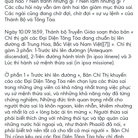
quả nào ? Nên tránh những gì ? Nên làm những gì ?
Các câu hỏi này vẫn ám ảnh hai tân giám mục thừa sai.
Các ngài cũng đang chờ đợi, chờ đợi « sự vụ lệnh » của
Thánh Bộ và Tông Tòa.
Ngày 10.09.1659, Thánh bộ Truyền Giáo soạn thảo bản «
Chỉ thị gởi các Ðại Diện Tông Tòa đang chuẩn bị lên
đường đi Trung Hoa, Bắc Việt và Nam Việt([7]) ». Chỉ thị
gòm 3 phần: 1-Trước khi lên đườngn (Antequam
discendat), 2-Trên đường hành trình (In ipso itinere) và 3-
Lúc thi hành sứ mệnh thừa sai (in ipsa missione).
Ở phần 1 « Trước khi lên đường », Bản Chỉ Thị khuyến
cáo các Ðại Diện Tông Tòa nên chọn lựa các thừa sai
trong những ứng viên có khả năng nhất trong việc phục
vụ sứ mệnh thừa sai, và nhhững khả năng này đã từng
chứng nghiệm; Những đức tính quan trọng nhất cho
người thừa sai là khôn ngoan, kiên nhẫn, khiêm nhường
và nhất là có « lòng bác ái tin mừng »; Người thừa sai
phải biết thích ứng với những thói tục và tập quán của
những nước hải ngoại và, như thánh Phaolô đã nói, «
phải biết trở nên tất cả cho tất cả mọi người ». Bản Chỉ
Thị cũng kêu gọi các Ðại Diện Tông Tòa hãy chỉ định