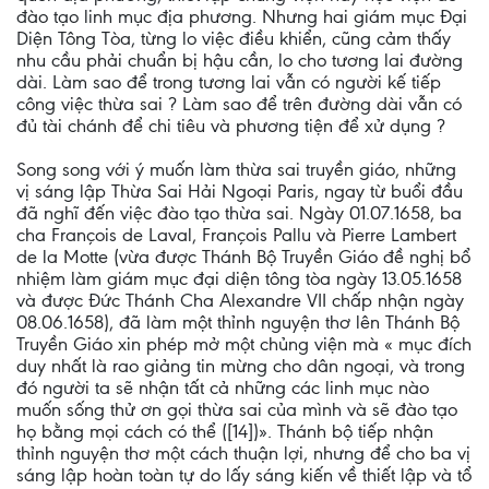
đào tạo linh mục địa phương. Nhưng hai giám mục Ðại
Diện Tông Tòa, từng lo việc điều khiển, cũng cảm thấy
nhu cầu phải chuẩn bị hậu cần, lo cho tương lai đường
dài. Làm sao để trong tương lai vẫn có người kế tiếp
công việc thừa sai ? Làm sao để trên đường dài vẫn có
đủ tài chánh để chi tiêu và phương tiện để xử dụng ?
Song song với ý muốn làm thừa sai truyền giáo, những
vị sáng lập Thừa Sai Hải Ngoại Paris, ngay từ buổi đầu
đã nghĩ đến việc đào tạo thừa sai. Ngày 01.07.1658, ba
cha François de Laval, François Pallu và Pierre Lambert
de la Motte (vừa được Thánh Bộ Truyền Giáo đề nghị bổ
nhiệm làm giám mục đại diện tông tòa ngày 13.05.1658
và được Ðức Thánh Cha Alexandre VII chấp nhận ngày
08.06.1658), đã làm một thỉnh nguyện thơ lên Thánh Bộ
Truyền Giáo xin phép mở một chủng viện mà « mục đích
duy nhất là rao giảng tin mừng cho dân ngoại, và trong
đó người ta sẽ nhận tất cả những các linh mục nào
muốn sống thử ơn gọi thừa sai của mình và sẽ đào tạo
họ bằng mọi cách có thể ([14])». Thánh bộ tiếp nhận
thỉnh nguyện thơ một cách thuận lợi, nhưng để cho ba vị
sáng lập hoàn toàn tự do lấy sáng kiến về thiết lập và tổ