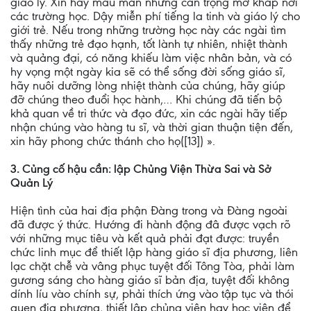
giáo lý. Xin hãy mau mắn nhưng cẩn trọng mở khắp nơi
các trường học. Dậy miễn phí tiếng la tinh và giáo lý cho
giới trẻ. Nếu trong những trường học này các ngài tìm
thấy những trẻ đạo hạnh, tốt lành tự nhiên, nhiệt thành
và quảng đại, có năng khiếu làm việc nhân bản, và có
hy vọng một ngày kia sẽ có thể sống đời sống giáo sĩ,
hãy nuôi dưỡng lòng nhiệt thành của chúng, hãy giúp
đỡ chúng theo đuổi học hành,… Khi chúng đã tiến bộ
khả quan về tri thức và đạo đức, xin các ngài hãy tiếp
nhận chúng vào hàng tu sĩ, và thời gian thuận tiện đến,
xin hãy phong chức thánh cho họ([13]) ».
3. Củng cố hậu cần: lập Chủng Viện Thừa Sai và Sở
Quản Lý
Hiện tình của hai địa phận Ðàng trong và Ðàng ngoài
đã được ý thức. Hướng đi hành động đâ được vạch rõ
với những mục tiêu và kết quả phải đạt được: truyền
chức linh mục để thiết lập hàng giáo sĩ địa phương, liên
lạc chặt chễ và vâng phục tuyệt đối Tông Tòa, phải làm
gương sáng cho hàng giáo sĩ bản địa, tuyệt đối không
dính líu vào chính sự, phải thích ứng vào tập tục và thói
quen địa phương, thiết lập chủng viện hay học viện để