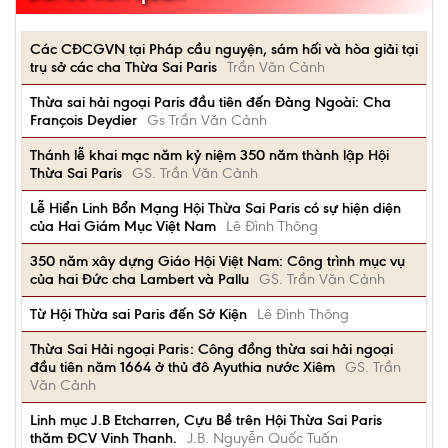
Các CĐCGVN tại Pháp cầu nguyện, sám hối và hòa giải tại
trụ sở các cha Thừa Sai Paris
Trần Văn Cảnh
Thừa sai hải ngoại Paris đầu tiên đến Ðàng Ngoài: Cha
François Deydier
Gs Trần Văn Cảnh
Thánh lễ khai mạc năm kỷ niệm 350 năm thành lập Hội
Thừa Sai Paris
GS. Trần Văn Cảnh
Lễ Hiển Linh Bổn Mạng Hội Thừa Sai Paris có sự hiện diện
của Hai Giám Mục Việt Nam
Lê Đình Thông
350 năm xây dựng Giáo Hội Việt Nam: Công trình mục vụ
của hai Ðức cha Lambert và Pallu
GS. Trần Văn Cảnh
Từ Hội Thừa sai Paris đến Sở Kiện
Lê Đình Thông
Thừa Sai Hải ngoại Paris: Công đồng thừa sai hải ngoại
đầu tiên năm 1664 ở thủ đô Ayuthia nước Xiêm
GS. Trần
Văn Cảnh
Linh mục J.B Etcharren, Cựu Bề trên Hội Thừa Sai Paris
thăm ĐCV Vinh Thanh.
J.B. Nguyễn Quốc Tuấn