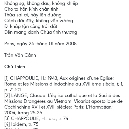
Không sợ, không đau, không khiếp
Cho ta hôn kính chân tình
Thừa sai ơi, hãy lên đường
Cảnh đời đây, không vấn vương
Ði khắp tận cùng trái đất
Ðến mang danh Chúa tình thương
Paris, ngày 24 tháng 01 năm 2008
Trần Văn Cảnh
Chú Thích
[1] CHAPPOULIE, H.: 1943, Aux origines d’une Eglise;
Rome et les Missions d’Indochine au XVII ème siècle, t; 1,
p. 71-101
[2] LANGE, Claude: L’église catholique et la Socìté des
Missions Etrangères au Vietnam: Vicariat apostolique de
Cochinchine XVII et XVIII siècles; Paris: L’Harmattan;
2004; trang 25-26.
[3] CHAPPOULIE, H.: o.c., tr. 74
[4] Ibidem, tr. 75