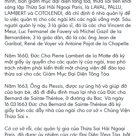
mình, bốn giám mục đại diện tông tòa, thừa sai tiên khởi
sáng lập Thừa Sai Hải Ngoại Paris, là LAVAL, PALLU,
LAMBERT và COTOLENDI, đâ chỉ định 6 nhà quản lý để
lo việc quản trị cho các ngài khi các ngài vắng mặt. Sáu
người quản lý này, 3 là giáo sĩ, đó là các cha Vincent de
Meur, Luc Fermanel de Favery và Michel Gazil de la
Bernardière; 3 là giáo dân, đó là các ông Jean de
Garibal, René de Voyer và Antoine Pajot de la Chapelle.
Năm 1660, Ðức Cha Pierre Lambert de la Motte đã ký
một giấy ủy quyền cho các quản lý của ngài, trao phó
trách nhiệm phải kiến thiết một chủng viện để đào tạo
thừa sai cho các Giám Mục Ðại Diện Tông Tòa.
Năm 1663, Ông du Plessis, được sự ủng hộ và giúp đỡ
của bạn bè, đã đi điều đình mua lại nhà của Ðức cha
Bernard de Sainte-Thérèse, ỡ đường du Bac. Và ngày
16.03.1663 Ðức cha Bernard de Sainte-Thérèse đã ký
giấy bán các dẫy nhà của ngài cho cơ sở « Chủng Viện
Thừa Sai ».
Có cơ sở rồi, các quản lý gia của Thừa Sai Hải Ngoại
Paris, đã được ủy nhiệm của các Ðại Diện Tông Tòa, bắt