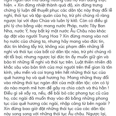
hiện. « Xin đừng nhiệt thành quá độ, xin đừng trưng
chứng lý luận để thuyết phục các dân tộc này thay đổi lễ
nghi, thói tục và tập quán của họ, trừ phi chúng rõ ràng
ngược lại với đạo Chúa và luân lý kitô. Còn có điều gì
phi lý cho bằng việc mang nước Pháp, nước Tây Ban
Nha, nước Ý, hay bất kỳ một nước Âu Châu nào khác
áp đặt vào người Trung Hoa ? Xin đừng mang vào nơi
họ nước của chúng ta, nhưng hãy mang vào đức tin,
đức tin không tẩy trừ, không xúc phạm đến những lễ
nghi và thói tục của bất cứ dân tộc nào, trừ phi chúng rõ
rệt tồi bại; nhưng ngược lại đức tin ấy muốn giữ gìn và
bảo trì những lễ nghi và thói tục trên. Luật thiên nhiên đã
khắc sâu vào bản tính của mọi người trên thế gian là tôn
kính, yêu mến và coi trọng trên hết những thói tục của
quê hương họ và quê hương họ. Mang những thay đổi
vào những thói tục ngàn đời của một dân tộc: còn có lý
do nào mạnh mẽ hơn để gây ra chia cách và thù hằn !
Ðiều gì sẽ xẩy ra, nếu, để bãi bỏ các phong tục cũ của
họ, các ngài đã muốn thay vào đó bằng những phong
tục của quê hương các ngài, nhập cảng từ bên ngoài ?
Xin đừng bao giờ đặt những thói tục của các dân tộc
này song song với những thói tục Âu châu. Ngược lại,