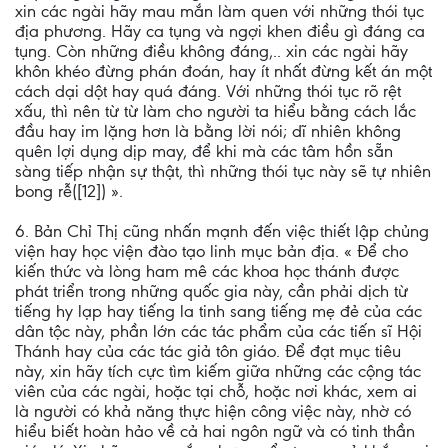
xin các ngài hãy mau mắn làm quen với những thói tục
địa phương. Hãy ca tụng và ngợi khen điều gì đáng ca
tụng. Còn những điều không đáng,.. xin các ngài hãy
khôn khéo đừng phán đoán, hay ít nhất đừng kết án một
cách dại dột hay quá đáng. Với những thói tục rõ rệt
xấu, thì nên từ từ làm cho người ta hiểu bằng cách lắc
đầu hay im lặng hơn là bằng lời nói; dĩ nhiên không
quên lợi dụng dịp may, để khi mà các tâm hồn sẵn
sàng tiếp nhận sự thật, thì những thói tục này sẽ tự nhiên
bong rễ([12]) ».
6. Bản Chỉ Thị cũng nhấn mạnh đến việc thiết lập chủng
viện hay học viện đào tạo linh mục bản địa. « Ðể cho
kiến thức và lòng ham mê các khoa học thánh được
phát triển trong những quốc gia này, cần phải dịch từ
tiếng hy lạp hay tiếng la tinh sang tiếng mẹ đẻ của các
dân tộc này, phần lớn các tác phẩm của các tiến sĩ Hội
Thánh hay của các tác giả tôn giáo. Ðể đạt mục tiêu
này, xin hãy tích cực tìm kiếm giữa những các cộng tác
viên của các ngài, hoặc tại chỗ, hoặc nơi khác, xem ai
là người có khả năng thực hiện công việc này, nhờ có
hiểu biết hoàn hảo về cả hai ngôn ngữ và có tinh thần