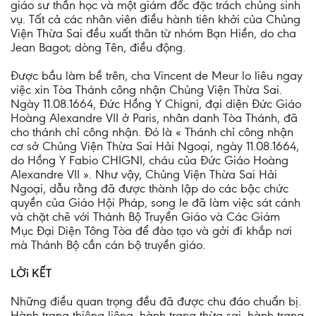
giáo sư thần học và một giám đốc đặc trách chủng sinh
vụ. Tất cả các nhân viên điều hành tiên khởi của Chủng
Viện Thừa Sai đều xuất thân từ nhóm Bạn Hiền, do cha
Jean Bagot; dòng Tên, điều động.
Ðược bầu làm bề trên, cha Vincent de Meur lo liêu ngay
việc xin Tòa Thánh công nhận Chủng Viện Thừa Sai.
Ngày 11.08.1664, Ðức Hồng Y Chigni, đại diện Ðức Giáo
Hoàng Alexandre VII ở Paris, nhân danh Tòa Thánh, đã
cho thánh chỉ công nhận. Ðó là « Thánh chỉ công nhận
cơ sở Chủng Viện Thừa Sai Hải Ngoại, ngày 11.08.1664,
do Hồng Y Fabio CHIGNI, cháu của Ðức Giáo Hoàng
Alexandre VII ». Như vậy, Chủng Viện Thừa Sai Hải
Ngoại, dẫu rằng đã được thành lập do các bậc chức
quyền của Giáo Hội Pháp, song le đã làm việc sát cánh
và chặt chẽ với Thánh Bộ Truyền Giáo và Các Giám
Mục Ðại Diện Tông Tòa để đào tạo và gởi đi khắp nơi
mà Thánh Bộ cần cán bộ truyền giáo.
LỜi KẾT
Những điều quan trọng đều đã được chu đáo chuẩn bị.
Hành trang thiêng liêng, hành trang thừa sai, hành trang