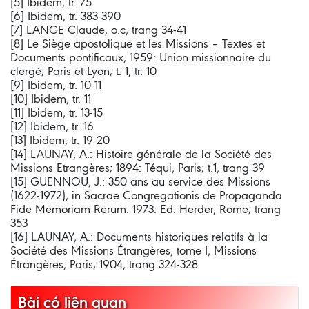
[5] Ibidem, tr. 75
[6] Ibidem, tr. 383-390
[7] LANGE Claude, o.c, trang 34-41
[8] Le Siège apostolique et les Missions – Textes et
Documents pontificaux, 1959: Union missionnaire du
clergé; Paris et Lyon; t. 1, tr. 10
[9] Ibidem, tr. 10-11
[10] Ibidem, tr. 11
[11] Ibidem, tr. 13-15
[12] Ibidem, tr. 16
[13] Ibidem, tr. 19-20
[14] LAUNAY, A.: Histoire générale de la Société des
Missions Etrangères; 1894: Téqui, Paris; t.1, trang 39
[15] GUENNOU, J.: 350 ans au service des Missions
(1622-1972), in Sacrae Congregationis de Propaganda
Fide Memoriam Rerum: 1973: Ed. Herder, Rome; trang
353
[16] LAUNAY, A.: Documents historiques relatifs à la
Société des Missions Étrangères, tome I, Missions
Étrangères, Paris; 1904, trang 324-328
Bài có liên quan