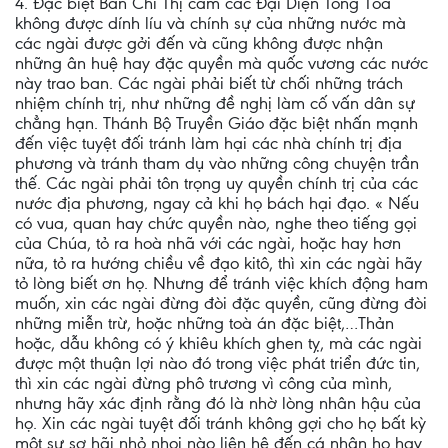
4. Ðặc biệt Bản Chỉ Thị cấm các Ðại Diện Tông Tòa
không được dính líu và chính sự của những nước mà
các ngài được gởi đến và cũng không được nhận
những ân huệ hay đặc quyền mà quốc vương các nước
này trao ban. Các ngài phải biết từ chối những trách
nhiệm chính trị, như những đề nghị làm cố vấn dân sự
chẳng hạn. Thánh Bộ Truyền Giáo đặc biệt nhấn mạnh
đến việc tuyệt đối tránh làm hại các nhà chính trị địa
phương và tránh tham dụ vào những công chuyện trần
thế. Các ngài phải tôn trọng uy quyền chính trị của các
nước địa phương, ngay cả khi họ bách hại đạo. « Nếu
có vua, quan hay chức quyền nào, nghe theo tiếng gọi
của Chúa, tỏ ra hoà nhã với các ngài, hoặc hay hơn
nữa, tỏ ra hướng chiều về đạo kitô, thì xin các ngài hãy
tỏ lòng biết ơn họ. Nhưng để tránh việc khích động ham
muốn, xin các ngài đừng đòi đặc quyền, cũng đừng đòi
những miễn trừ, hoặc những toà án đặc biệt,…Thản
hoặc, dẫu không có ý khiêu khích ghen tỵ, mà các ngài
được một thuận lợi nào đó trong việc phát triển đức tin,
thì xin các ngài đừng phô trương vì công của mình,
nhưng hãy xác định rằng đó là nhờ lòng nhân hậu của
họ. Xin các ngài tuyệt đối tránh không gợi cho họ bất kỳ
một sự sợ hãi nhỏ nhoi nào liên hệ đến cá nhân họ hay