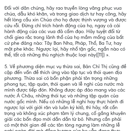
Ðối với dân chúng, hãy rao truyền lòng vâng phục vua
chúa, dẫu khó khăn, và trong giao dịch tư hay công, hãy
hết lòng cầu xin Chúa cho họ được thịnh vượng và được
cứu rỗi. Ðừng chỉ trích hành động của họ, ngay cả cái
hành động của các vua đã cấm đạo. Hãy tuyệt đối từ
chối gieo rắc trong lãnh thổ của họ mầm mống của bất
cứ phe đảng nào: Tây Ban Nha, Pháp, Thổ, Ba Tư, hay
một phe khác. Ngược lại, hãy nhổ tận gốc, ngần nào có
thể, tất cả những thù nghịch thuộc loại này([11]) ».
5. Về phương diện mục vụ thừa sai, Bản Chỉ Thị cũng đề
cập đến vấn đề thích ứng vào tập tục và thói quen địa
phương. Thừa sai có bổn phận phải tôn trọng những
phong tục, tập quán, thói quen và lễ nghi của nước mà
mình được tiếp đón. Không được áp đảo mang vào các
nước Á Châu, những thói tục và những tập quán của
nước gốc mình. Nếu có những lễ nghi hay thực hành đi
ngược lại với giới răn và luân ký kitô, thì hãy, rất cẩn
trọng và không xúc phạm tâm lý chung, cố gắng khuyên
giải các bổn đạo mới dần dần từ bỏ. Nhưng cần phải
có một thời gian để các tân tòng ngưng làm những lễ
nghi ngàn đời mà đồng hương của họ vẫn đang thực