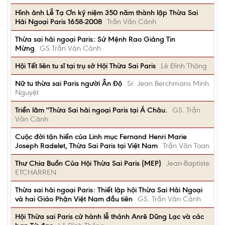
Hình ảnh Lễ Tạ Ơn kỷ niệm 350 năm thành lập Thừa Sai
Hải Ngoại Paris 1658-2008
Trần Văn Cảnh
Thừa sai hải ngoại Paris: Sứ Mệnh Rao Giảng Tin
Mừng
GS.Trần Văn Cảnh
Hội Tết liên tu sĩ tại trụ sở Hội Thừa Sai Paris
Lê Đình Thông
Nữ tu thừa sai Paris người Ân Độ
Sr. Jean Berchmans Minh
Nguyệt
Triển lãm ''Thừa Sai hải ngoại Paris tại Á Châu.
GS. Trần
Văn Cảnh
Cuộc đời tận hiến của Linh mục Fernand Henri Marie
Joseph Radelet, Thừa Sai Paris tại Việt Nam
Trần Văn Toan
Thư Chia Buồn Của Hội Thừa Sai Paris (MEP)
Jean-Baptiste
ETCHARREN
Thừa sai hải ngoại Paris: Thiết lập hội Thừa Sai Hải Ngoại
và hai Giáo Phận Việt Nam đầu tiên
GS. Trần Văn Cảnh
Hội Thừa sai Paris cử hành lễ thánh Anrê Dũng Lạc và các