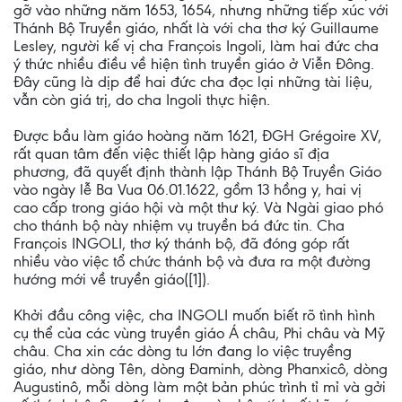
gỡ vào những năm 1653, 1654, nhưng những tiếp xúc với
Thánh Bộ Truyền giáo, nhất là với cha thơ ký Guillaume
Lesley, người kế vị cha François Ingoli, làm hai đức cha
ý thức nhiều điều về hiện tình truyền giáo ở Viễn Ðông.
Ðây cũng là dịp để hai đức cha đọc lại những tài liệu,
vẫn còn giá trị, do cha Ingoli thực hiện.
Ðược bầu làm giáo hoàng năm 1621, ÐGH Grégoire XV,
rất quan tâm đến việc thiết lập hàng giáo sĩ địa
phương, đã quyết định thành lập Thánh Bộ Truyền Giáo
vào ngày lễ Ba Vua 06.01.1622, gồm 13 hồng y, hai vị
cao cấp trong giáo hội và một thư ký. Và Ngài giao phó
cho thánh bộ này nhiệm vụ truyền bá đức tin. Cha
François INGOLI, thơ ký thánh bộ, đã đóng góp rất
nhiều vào việc tổ chức thánh bộ và đưa ra một đường
hướng mới về truyền giáo([1]).
Khởi đầu công việc, cha INGOLI muốn biết rõ tình hình
cụ thể của các vùng truyền giáo Á châu, Phi châu và Mỹ
châu. Cha xin các dòng tu lớn đang lo việc truyềng
giáo, như dòng Tên, dòng Ðaminh, dòng Phanxicô, dòng
Augustinô, mỗi dòng làm một bản phúc trình tỉ mỉ và gởi