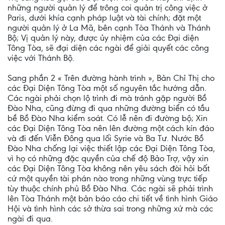
những người quản lý để trông coi quản trị công việc ở
Paris, dưới khía cạnh pháp luật và tài chính; đặt một
người quản lý ở La Mã, bên cạnh Tòa Thánh và Thánh
Bộ; Vị quản lý này, được ủy nhiệm của các Ðại diện
Tông Tòa, sẽ đại diện các ngài để giải quyết các công
việc với Thánh Bộ.
Sang phần 2 « Trên đường hành trình », Bản Chỉ Thị cho
các Ðại Diện Tông Tòa một số nguyên tắc hướng dẫn.
Các ngài phải chọn lộ trình đi mà tránh gặp người Bồ
Ðào Nha, cũng đừng đi qua những đường biển có tầu
bề Bồ Ðào Nha kiểm soát. Có lễ nên đi đường bộ; Xin
các Ðại Diện Tông Tòa nên lên đường một cách kín đáo
và đi đến Viễn Ðông qua lối Syrie và Ba Tư. Nước Bồ
Ðào Nha chống lại việc thiết lập các Ðại Diện Tông Tòa,
vì họ có những đặc quyền của chế độ Bảo Trợ, vậy xin
các Ðại Diện Tông Tòa không nên yêu sách đòi hỏi bất
cứ một quyền tài phán nào trong những vùng trực tiếp
tùy thuộc chính phủ Bồ Ðào Nha. Các ngài sẽ phải trình
lên Tòa Thánh một bản báo cáo chi tiết về tình hình Giáo
Hội và tình hình các sở thừa sai trong những xứ mà các
ngài đi qua.