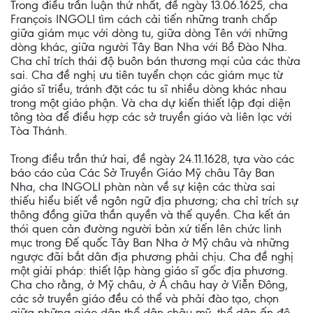
Trong điều trần luận thứ nhất, đề ngày 13.06.1625, cha
François INGOLI tìm cách cải tiến những tranh chấp
giữa giám mục với dòng tu, giữa dòng Tên với những
dòng khác, giữa người Tây Ban Nha với Bồ Ðào Nha.
Cha chỉ trích thái độ buôn bán thương mại của các thừa
sai. Cha đề nghị ưu tiên tuyển chọn các giám mục từ
giáo sĩ triều, tránh đặt các tu sĩ nhiều dòng khác nhau
trong một giáo phận. Và cha dự kiến thiết lập đại diện
tông tòa để điều hợp các sở truyền giáo và liên lạc với
Tòa Thánh.
Trong điều trần thứ hai, đề ngày 24.11.1628, tựa vào các
báo cáo của Các Sở Truyền Giáo Mỹ châu Tây Ban
Nha, cha INGOLI phàn nàn về sự kiện các thừa sai
thiếu hiểu biết về ngôn ngữ địa phương; cha chỉ trích sự
thông đồng giữa thần quyền và thế quyền. Cha kết án
thói quen cản đường người bản xứ tiến lên chức linh
mục trong Ðế quốc Tây Ban Nha ở Mỹ châu và những
ngược đãi bắt dân địa phương phải chịu. Cha đề nghị
một giải pháp: thiết lập hàng giáo sĩ gốc địa phương.
Cha cho rằng, ở Mỹ châu, ở Á châu hay ở Viễn Ðông,
các sở truyền giáo đều có thể và phải đào tạo, chọn
giữa những giáo dân thổ dân châu mỹ, thổ dân ấn độ,