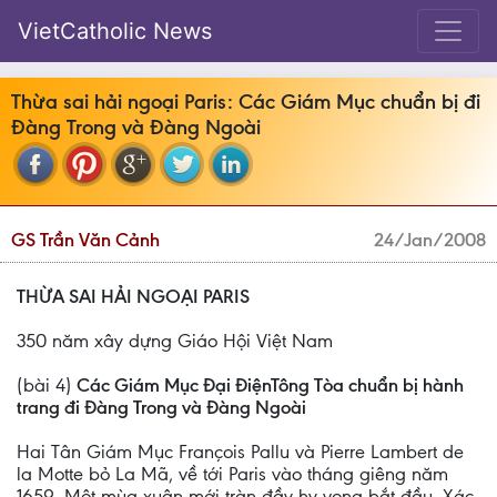
VietCatholic News
Thừa sai hải ngoại Paris: Các Giám Mục chuẩn bị đi
Đàng Trong và Đàng Ngoài
GS Trần Văn Cảnh
24/Jan/2008
THỪA SAI HẢI NGOẠI PARIS
350 năm xây dựng Giáo Hội Việt Nam
(bài 4)
Các Giám Mục Ðại ÐiệnTông Tòa chuẩn bị hành
trang đi Ðàng Trong và Ðàng Ngoài
Hai Tân Giám Mục François Pallu và Pierre Lambert de
la Motte bỏ La Mã, về tới Paris vào tháng giêng năm
1659. Một mùa xuân mới tràn đầy hy vọng bắt đầu. Xác