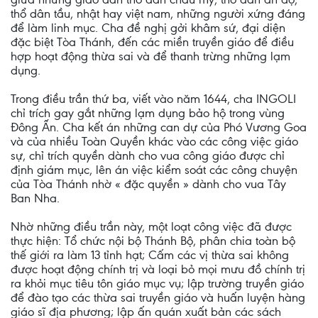
thổ dân tầu, nhật hay việt nam, những người xứng đáng
để làm linh mục. Cha đề nghị gởi khâm sứ, đại diện
đặc biệt Tòa Thánh, đến các miền truyền giáo để điều
hợp hoạt động thừa sai và để thanh trừng những lạm
dụng.
Trong điều trần thứ ba, viết vào năm 1644, cha INGOLI
chỉ trích gay gắt những lạm dụng bảo hộ trong vùng
Ðông Ấn. Cha kết án những can dự của Phó Vương Goa
và của nhiều Toàn Quyền khác vào các công việc giáo
sự, chỉ trích quyền dành cho vua công giáo được chỉ
định giám mục, lên án việc kiểm soát các công chuyện
của Tòa Thánh nhờ « đặc quyền » dành cho vua Tây
Ban Nha.
Nhờ những điều trần này, một loạt công việc đã được
thực hiện: Tổ chức nội bộ Thánh Bộ, phân chia toàn bộ
thế giới ra làm 13 tỉnh hạt; Cấm các vị thừa sai không
được hoạt động chính trị và loại bỏ mọi mưu đồ chính trị
ra khỏi mục tiêu tôn giáo mục vụ; lập trường truyền giáo
để đào tạo các thừa sai truyền giáo và huấn luyện hàng
giáo sĩ địa phương; lập ấn quán xuất bản các sách