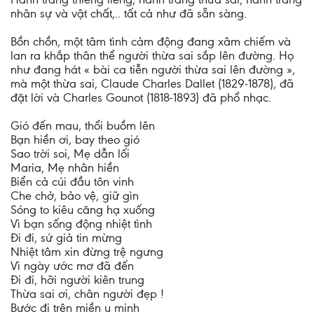
nhân sự và vật chất,.. tất cả như đã sẵn sàng.
Bồn chồn, một tâm tình cảm động đang xâm chiếm và
lan ra khắp thân thể người thừa sai sắp lên đường. Họ
như đang hát « bài ca tiễn người thừa sai lên đường »,
mà một thừa sai, Claude Charles Dallet (1829-1878), đã
đặt lời và Charles Gounot (1818-1893) đã phổ nhạc.
Gió đến mau, thổi buồm lên
Bạn hiền ơi, bay theo gió
Sao trời soi, Mẹ dẫn lối
Maria, Mẹ nhân hiền
Biển cả cúi đầu tôn vinh
Che chở, bảo vệ, giữ gìn
Sóng to kiêu căng hạ xuống
Vì bạn sống động nhiệt tình
Ði đi, sứ giả tin mừng
Nhiệt tâm xin đừng trệ ngưng
Vì ngày ước mơ đã đến
Ði đi, hỡi người kiên trung
Thừa sai ơi, chân người đẹp !
Bước đi trên miền u minh