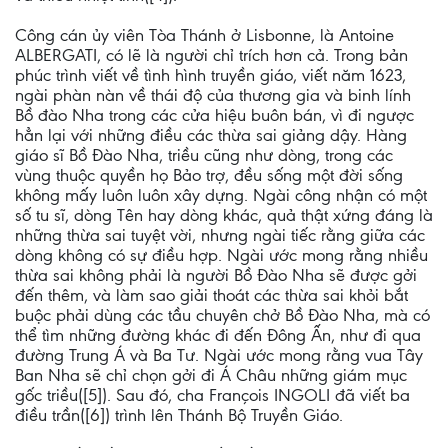
Công cán ủy viên Tòa Thánh ở Lisbonne, là Antoine
ALBERGATI, có lẽ là người chỉ trích hơn cả. Trong bản
phúc trình viết về tình hình truyền giáo, viết năm 1623,
ngài phàn nàn về thái độ của thương gia và binh lính
Bồ đào Nha trong các cửa hiệu buôn bán, vì đi ngược
hẳn lại với những điều các thừa sai giảng dậy. Hàng
giáo sĩ Bồ Ðào Nha, triều cũng như dòng, trong các
vùng thuộc quyền họ Bảo trợ, đều sống một đời sống
không mấy luôn luôn xây dựng. Ngài công nhận có một
số tu sĩ, dòng Tên hay dòng khác, quả thật xứng đáng là
những thừa sai tuyệt vời, nhưng ngài tiếc rằng giữa các
dòng không có sự điều hợp. Ngài ước mong rằng nhiều
thừa sai không phải là người Bồ Ðào Nha sẽ được gởi
đến thêm, và làm sao giải thoát các thừa sai khỏi bắt
buộc phải dùng các tầu chuyên chở Bồ Ðào Nha, mà có
thể tìm những đường khác đi đến Ðông Ấn, như đi qua
đường Trung Á và Ba Tư. Ngài ước mong rằng vua Tây
Ban Nha sẽ chỉ chọn gởi đi Á Châu những giám mục
gốc triều([5]). Sau đó, cha François INGOLI đã viết ba
điều trần([6]) trình lên Thánh Bộ Truyền Giáo.