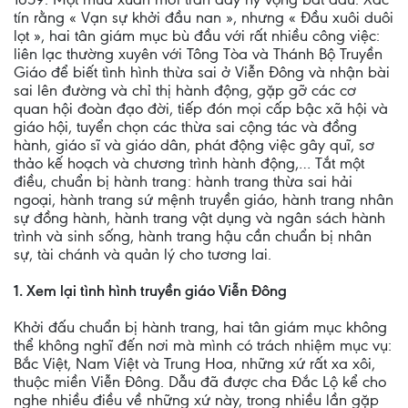
tín rằng « Vạn sự khởi đầu nan », nhưng « Ðầu xuôi duôi
lọt », hai tân giám mục bù đầu với rất nhiều công việc:
liên lạc thường xuyên với Tông Tòa và Thánh Bộ Truyền
Giáo để biết tình hình thừa sai ở Viễn Ðông và nhận bài
sai lên đường và chỉ thị hành động, gặp gỡ các cơ
quan hội đoàn đạo đời, tiếp đón mọi cấp bậc xã hội và
giáo hội, tuyển chọn các thừa sai cộng tác và đồng
hành, giáo sĩ và giáo dân, phát động việc gây quĩ, sơ
thảo kế hoạch và chương trình hành động,… Tắt một
điều, chuẩn bị hành trang: hành trang thừa sai hải
ngoại, hành trang sứ mệnh truyền giáo, hành trang nhân
sự đồng hành, hành trang vật dụng và ngân sách hành
trình và sinh sống, hành trang hậu cần chuẩn bị nhân
sự, tài chánh và quản lý cho tương lai.
1. Xem lại tình hình truyền giáo Viễn Ðông
Khởi đấu chuẩn bị hành trang, hai tân giám mục không
thể không nghĩ đến nơi mà mình có trách nhiệm mục vụ:
Bắc Việt, Nam Việt và Trung Hoa, những xứ rất xa xôi,
thuộc miền Viễn Ðông. Dẫu đã được cha Ðắc Lộ kể cho
nghe nhiều điều về những xứ này, trong nhiều lần gặp