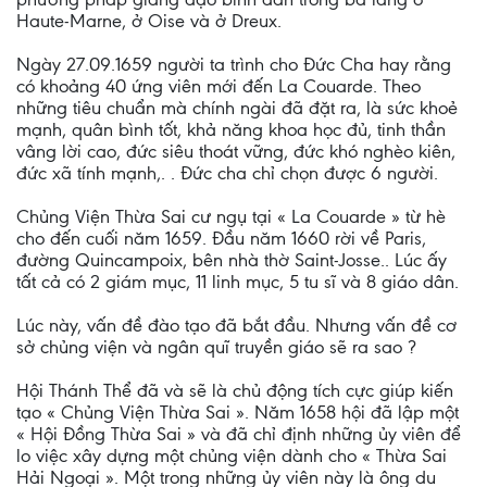
Haute-Marne, ở Oise và ở Dreux.
Ngày 27.09.1659 người ta trình cho Ðức Cha hay rằng
có khoảng 40 ứng viên mới đến La Couarde. Theo
những tiêu chuẩn mà chính ngài đã đặt ra, là sức khoẻ
mạnh, quân bình tốt, khả năng khoa học đủ, tinh thần
vâng lời cao, đức siêu thoát vững, đức khó nghèo kiên,
đức xã tính mạnh,. . Ðức cha chỉ chọn được 6 người.
Chủng Viện Thừa Sai cư ngụ tại « La Couarde » từ hè
cho đến cuối năm 1659. Ðầu năm 1660 rời về Paris,
đường Quincampoix, bên nhà thờ Saint-Josse.. Lúc ấy
tất cả có 2 giám mục, 11 linh mục, 5 tu sĩ và 8 giáo dân.
Lúc này, vấn đề đào tạo đã bắt đầu. Nhưng vấn đề cơ
sở chủng viện và ngân quĩ truyền giáo sẽ ra sao ?
Hội Thánh Thể đã và sẽ là chủ động tích cực giúp kiến
tạo « Chủng Viện Thừa Sai ». Năm 1658 hội đã lập một
« Hội Ðồng Thừa Sai » và đã chỉ định những ủy viên để
lo việc xây dựng một chủng viện dành cho « Thừa Sai
Hải Ngoại ». Một trong những ủy viên này là ông du