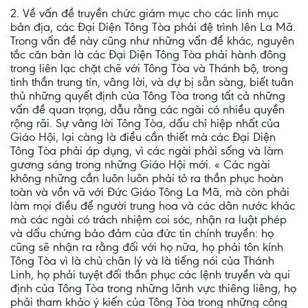
2. Về vấn đề truyền chức giám mục cho các linh mục
bản địa, các Ðại Diện Tông Tòa phải đệ trình lên La Mã.
Trong vấn đề này cũng như những vấn đề khác, nguyên
tắc căn bản là các Ðại Diện Tông Tòa phải hành đông
trong liên lạc chặt chẽ với Tông Tòa và Thánh bộ, trong
tinh thần trung tín, vâng lời, và dự bị sẵn sàng, biết tuân
thủ những quyết định của Tông Tòa trong tất cả những
vấn đề quan trọng, dẫu rằng các ngài có nhiều quyền
rộng rãi. Sự vâng lời Tông Tòa, dấu chỉ hiệp nhất của
Giáo Hội, lại càng là điều cần thiết mà các Ðại Diện
Tông Tòa phải áp dụng, vì các ngài phải sống và làm
gương sáng trong những Giáo Hội mới. « Các ngài
không những cần luôn luôn phải tỏ ra thần phục hoàn
toàn và vồn vã với Ðức Giáo Tông La Mã, mà còn phải
làm mọi điều để người trung hoa và các dân nước khác
mà các ngài có trách nhiệm coi sóc, nhận ra luật phép
và dấu chứng bảo đảm của đức tin chính truyền: họ
cũng sẽ nhận ra rằng đối với họ nữa, họ phải tôn kính
Tông Tòa vì là chủ chân lý và là tiếng nói của Thánh
Linh, họ phải tuyệt đối thần phục các lệnh truyền và qui
định của Tông Tòa trong những lãnh vực thiêng liêng, họ
phải tham khảo ý kiến của Tông Tòa trong những công