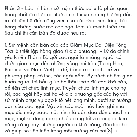
Phấn 3 « Lúc thi hành sứ mệnh thừa sai » là phần quan
trọng nhất đã đưa ra những chỉ thị và những hướng dẫn
rõ rệt liên hệ đến công việc của các Ðại Diện Tông Tòa
trong những nước mà các ngài làm sứ mệnh thừa sai.
Sáu chỉ thị căn bản đã được nêu ra:
1. Sứ mệnh căn bản của các Giám Mục Ðại Diện Tông
Tòa là thiết lập hàng giáo sĩ địa phương.: « Lý do chính
yếu khiến Thánh Bộ gởi các ngài là những người có
chức giám mục đến những vùng nói trên (Trung Hoa,
Bắc Việt và Nam Việt) là để, bằng mọi cách thế và
phương pháp có thể, các ngài nắm lấy trách nhiệm giáo
huấn người trẻ hầu giúp họ thâu thập đủ các khả năn,
để tiến tới chức linh mục. Truyền chức linh mục cho họ
rồi, các ngài hãy sai họ về địa phương gốc của họ với
sứ mệnh phục vụ đạo kitô hết lòng mình, dưới sự hướng
dẫn của các ngài. Vậy xin các ngài hãy luôn ghi nhớ
mục đích này trước mắt mình là dẫn đưa đến chức linh
mục, một số đông càng nhiều càng tốt và càng có khả
năng càng hay, những người có khả năng, đào tạo họ
và giúp họ tiến triển trong môi trường của họ([8]) ».